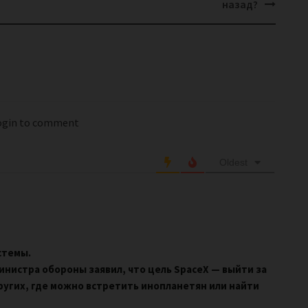
назад?
login to comment
Oldest
стемы.
министра обороны заявил, что цель SpaceX — выйти за
угих, где можно встретить инопланетян или найти