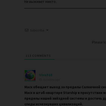
navigation
Не выживет никто.
Subscribe
Please 
113
COMMENTS
Viva888
6 months ago
Маск обещает выход за пределы Солнечной си
Маск в штаб-квартире Starship в присутствии 
пределы нашей звёздной системы и достичь др
следы исчезнувших цивилизаций.