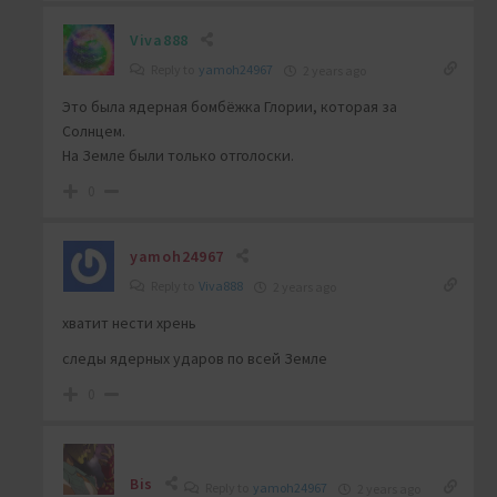
Viva888
Reply to
yamoh24967
2 years ago
Это была ядерная бомбёжка Глории, которая за
Солнцем.
На Земле были только отголоски.
0
yamoh24967
Reply to
Viva888
2 years ago
хватит нести хрень
следы ядерных ударов по всей Земле
0
Bis
Reply to
yamoh24967
2 years ago