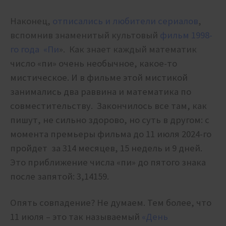
Наконец,
отписались и любители сериалов
,
вспомнив знаменитый культовый
фильм 1998-
го года «Пи
». Как знает каждый математик
число «пи» очень необычное, какое-то
мистическое. И в фильме этой мистикой
занимались два раввина и математика по
совместительству. Закончилось все там, как
пишут, не сильно здорово, но суть в другом: с
момента премьеры фильма до 11 июля 2024-го
пройдет за 314 месяцев, 15 недель и 9 дней.
Это приближение числа «пи» до пятого знака
после запятой: 3,14159.
Опять совпадение? Не думаем. Тем более, что
11 июля – это так называемый
«День