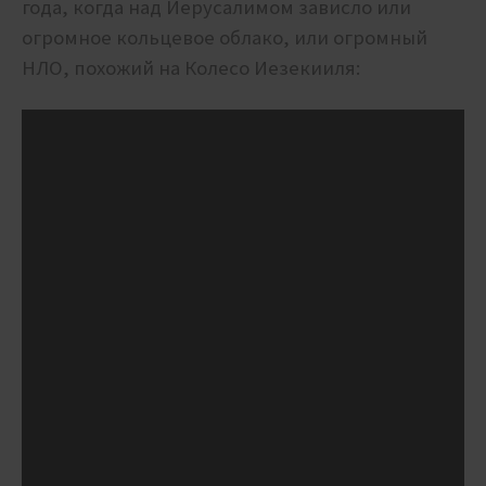
года, когда над Иерусалимом зависло или
огромное кольцевое облако, или огромный
НЛО, похожий на Колесо Иезекииля: