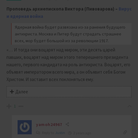
Проповедь архиепископа Виктора (Пивоварова) –
Вирус
и ядерная война
Ядерная война будет развязана из-за ранения будущего
антихриста. Москва и Питер будут страдать страшнее
всех, мор будет большой из за революции 1917.
«… И тогда они воцарят над миром, эти десять царей
павших, воцарят над миром этого теперешнего президента
нашего, первого кандидата на роль антихриста. Воцарят, его
объявят императором всего мира, а он объявит себя Богом
Христом. И заставит всех поклоняться ему.
Далее
1
yamoh24967
Reply to
Justin
2 years ago