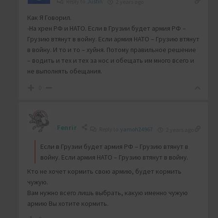
Reply to
Justin
2 years ago
Как Я Говорил.
-На хрен РФ и НАТО. Если в Грузии будет армия РФ –
Грузию втянут в войну. Если армия НАТО – Грузию втянут
в войну. И то и то – хуйня. Потому правильное решение
– водить и тех и тех за нос и обещать им много всего и
не выполнять обещания.
0
Fenrir
Reply to
yamoh24967
2 years ago
Если в Грузии будет армия РФ – Грузию втянут в
войну. Если армия НАТО – Грузию втянут в войну.
Кто не хочет кормить свою армию, будет кормить
чужую.
Вам нужно всего лишь выбрать, какую именно чужую
армию Вы хотите кормить.