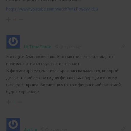
https://www.youtube.com/watch?v=gPtwqyv-tLU
-1
ULTimaThule
2 years ago
Его ещё и Арановски снял. Кто смотрел его фильмы, тот
понимает что этот чувак что-то знает.
В фильме про математика еврея рассказывается, который
делает некий алгоритм для финансовых бирж, и в итоге у
него едет крыша. Возможно что-то с финансовой системой
будет серьёзное.
1
Justin
2 years ago