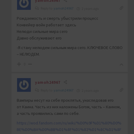
yamoh24967
Reply to
yamoh24967
2 years ago
Рождаемость и смерть убыстрили процесс
Конвейер войн работает здесь
Нелюди сильные мира сего
Давно обслуживают его
-Я стану нелюдем сильным мира сего. КЛЮЧЕВОЕ СЛОВО
– НЕЛЮДЕМ.
0
yamoh24967
Reply to
yamoh24967
2 years ago
Вампиры
несут на себе проклятья, унаследовав его
от
Каина
. Часть из них наложены
Богом
, часть – Каином,
а часть проявились сами по себе.
https://wod.fandom.com/ru/wiki/%D0%9F%D1%80%D0%
BE%D0%BA%D0%BB%D1%8F%D1%82%D1%8C%D1%8F