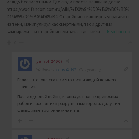
между бессмертными. Где люди просто пешки на доске.
https://wod.fandom.com/ru/wiki/%D0%94%D0%B6%D0%B8%
D1%85%D0%B0%D0%B4 Старейшины вампиров управляют
из тени, манипулируя как смертными, так и другими
вампирами — и старейшинами зачастую также
…
Read more »
0
yamoh24967
Reply to
yamoh24967
2 years ago
Голоса в голове сказали что жизни людей не имеют
значения.
После ядерной войны, клонируют новых крепосных
рабов и заселят их в разрушенные города. Дадут им
фальшивые воспоминания и т.д.
0