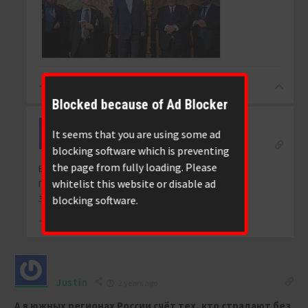
0
Blocked because of Ad Blocker
yamoh24967
It seems that you are using some ad
Reply to
Viva888
2 years ago
blocking software which is preventing
the page from fully loading. Please
В США тоже есть поколение Z.
whitelist this website or disable ad
Почитай хотя-бы в начале.
Этот знак и в США и в ЕС.
blocking software.
-1
Justin
2 years ago
А в южных регионах России счёт тех, кто страдают без