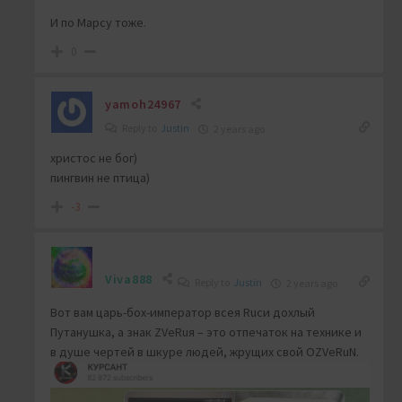
И по Марсу тоже.
0
yamoh24967
Reply to
Justin
2 years ago
христос не бог)
пингвин не птица)
-3
Viva888
Reply to
Justin
2 years ago
Вот вам царь-бох-император всея Ruси дохлый
Путанушка, а знак ZVeRuя – это отпечаток на технике и
в душе чертей в шкуре людей, жрущих свой OZVeRuN.