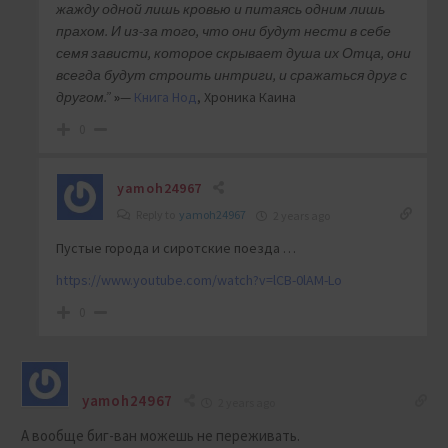
жажду одной лишь кровью и питаясь одним лишь
прахом. И из-за того, что они будут нести в себе
семя зависти, которое скрывает душа их Отца, они
всегда будут строить интриги, и сражаться друг с
другом.”
»
—
Книга Нод
, Хроника Каина
0
yamoh24967
Reply to
yamoh24967
2 years ago
Пустые города и сиротские поезда …
https://www.youtube.com/watch?v=lCB-0lAM-Lo
0
yamoh24967
2 years ago
А вообще биг-ван можешь не переживать.