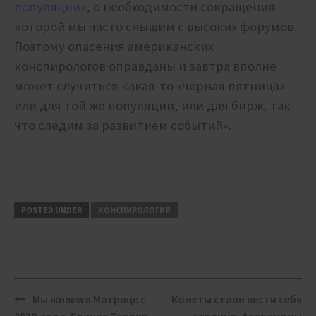
популяции»
, о необходимости сокращения
которой мы часто слышим с высоких форумов.
Поэтому
опасения американских
конспирологов оправданы и завтра вполне
может случиться какая-то «черная пятница»
или для той же популяции, или для бирж, так
что следим за развитием событий».
POSTED UNDER
КОНСПИРОЛОГИЯ
Post
Мы живем в Матрице с
Кометы стали вести себя
navigation