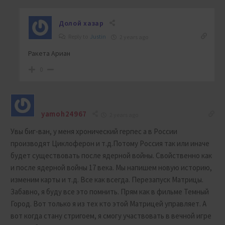
Долой хазар
Reply to
Justin
2 years ago
Ракета Ариан
0
yamoh24967
2 years ago
Увы биг-ван, у меня хронический герпес а в России
производят Циклоферон и т.д.Потому Россия так или иначе
будет существовать после ядерной войны. Свойственно как
и после ядерной войны 17 века. Мы напишем новую историю,
изменим карты и т.д. Все как всегда. Перезапуск Матрицы.
Забавно, я буду все это помнить. Прям как в фильме Темный
Город. Вот только я из тех кто этой Матрицей управляет. А
вот когда стану стригоем, я смогу участвовать в вечной игре