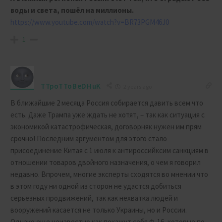
воды и света, пошёл на миллионы.
https://www.youtube.com/watch?v=BR73PGM46J0
1
TTpoTToBeDHuK
2 years ago
В ближайшие 2 месяца Россия собирается давить всем что
есть. Даже Трампа уже ждать не хотят, – так как ситуация с
экономикой катастрофическая, договорняк нужен им прям
срочно! Последним аргументом для этого стало
присоединение Китая с 1 июля к антироссийксим санкциям в
отношении товаров двойного назначения, о чем я говорил
недавно. Впрочем, многие эксперты сходятся во мнении что
в этом году ни одной из сторон не удастся добиться
серьезных продвижений, так как нехватка людей и
вооружений касается не только Украины, но и России.
Однако еще неизвестно как покажут себя Ф-16, которые по-