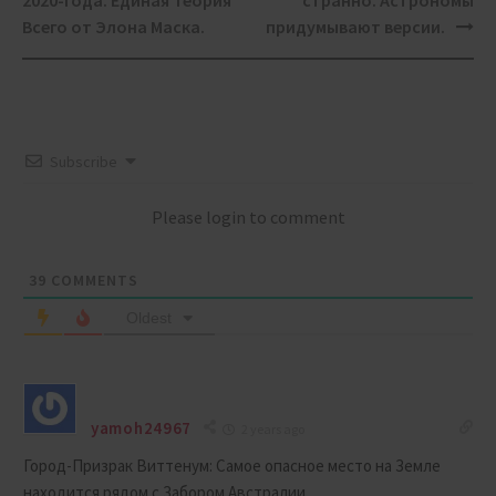
2020-года. Единая Теория
странно. Астрономы
Всего от Элона Маска.
придумывают версии.
Subscribe
Please login to comment
39
COMMENTS
Oldest
yamoh24967
2 years ago
Город-Призрак Виттенум: Самое опасное место на Земле
находится рядом с Забором Австралии