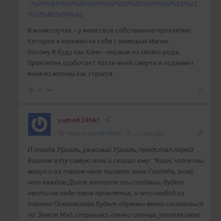
_%D0%BA%D0%B0%D0%B8%D0%BD%D0%B8%D1%82
%D0%BE%D0%B2
В моем случае – у меня свое собственное проклятие.
Которое я наложил на себя с помощью Магии.
Потому Я буду как Каин – первым из своего рода.
Проклятие сработает после моей смерти и поднимет
меня из могилы как стригоя.
0
yamoh24967
Reply to
yamoh24967
2 years ago
И тогда Уриэль, ужасный Уриэль, предстал перед
Каином в ту самую ночь и сказал ему: “Каин, хотя ты
могуч и на твоем челе пылает знак Господа, знай,
что каждое
Дитя
, которое ты создашь, будет
нести на себе твое проклятье, и что любой из
твоего Потомства будет обречен вечно скитаться
по
Земле Нод
, страшась огня и солнца, утоляя свою