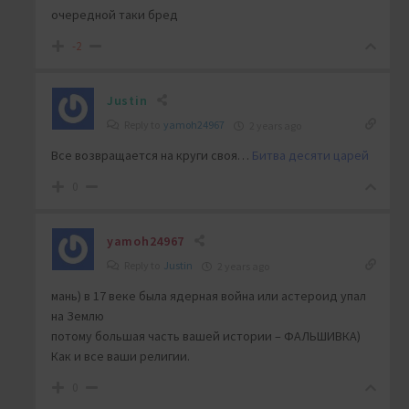
очередной таки бред
-2
Justin
Reply to
yamoh24967
2 years ago
Все возвращается на круги своя…
Битва десяти царей
0
yamoh24967
Reply to
Justin
2 years ago
мань) в 17 веке была ядерная война или астероид упал
на Землю
потому большая часть вашей истории – ФАЛЬШИВКА)
Как и все ваши религии.
0