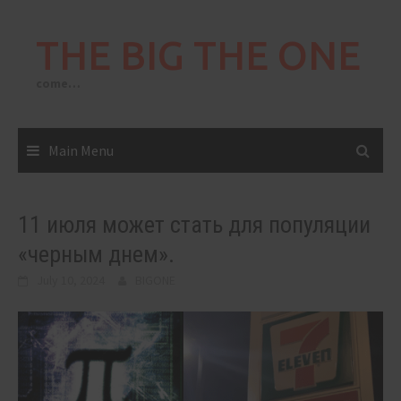
Skip
to
THE BIG THE ONE
content
come…
Main Menu
11 июля может стать для популяции
«черным днем».
July 10, 2024
BIGONE