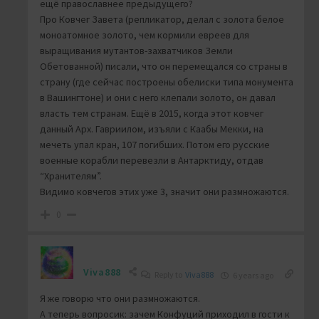
ещё православнее предыдущего?
Про Ковчег Завета (репликатор, делал с золота белое
моноатомное золото, чем кормили евреев для
выращивания мутантов-захватчиков Земли
Обетованной) писали, что он перемещался со страны в
страну (где сейчас построены обелиски типа монумента
в Вашингтоне) и они с него клепали золото, он давал
власть тем странам. Ещё в 2015, когда этот ковчег
данный Арх. Гавриилом, изъяли с Каабы Мекки, на
мечеть упал кран, 107 погибших. Потом его русские
военные корабли перевезли в Антарктиду, отдав
“Хранителям”.
Видимо ковчегов этих уже 3, значит они размножаются.
0
Viva888
Reply to
Viva888
6 years ago
Я же говорю что они размножаются.
А теперь вопросик: зачем Конфуций приходил в гости к