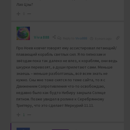
Лао Цзы?
0
Viva888
Reply to
Viva888
6 years ago
Про Ноев ковчег говорят ему ассистировал летающий/
плавающий корабль светлых сил. Я по гипнозам и
звёздам пока так далеко не влез, к кораблям, они ведь
шкурки перевозят, а души прилетают сами. Меньше
знаешь – меньше разболтаешь, всё всем знать не
нужно. Сны мне тоже снятся по теме сайта, то я с
Движением Сопротивления что-то освобождаю,
недавно было как будто Нибиру закрыла Солнце
пятном. Позже увидел в ролике к Серебрянному
Триггеру, что это сделает Меркурий 11.11.
1