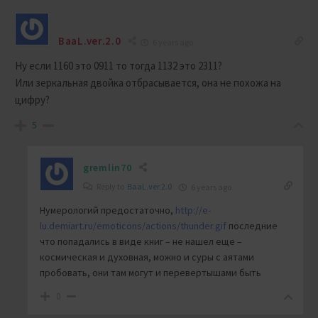
BaaL.ver.2.0
6 years ago
Ну если 1160 это 0911 то тогда 1132 это 2311?
Или зеркальная двойка отбрасывается, она не похожа на
цифру?
5
gremlin70
Reply to
BaaL.ver.2.0
6 years ago
Нумерологий предостаточно,
http://e-
lu.demiart.ru/emoticons/actions/thunder.gif
последние
что попадались в виде книг – не нашел еще –
космическая и духовная, можно и суры с аятами
пробовать, они там могут и перевертышами быть
0