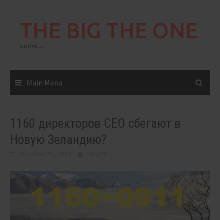
Skip
to
THE BIG THE ONE
content
come…
Main Menu
1160 директоров CEO сбегают в
Новую Зеландию?
October 25, 2019
BIGONE