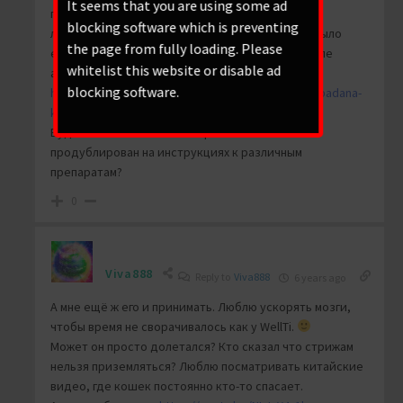
It seems that you are using some ad
пережили .. падения гигантских метеоритов,
blocking software which is preventing
ледниковый период, атомные взрывы.. Гинкго было
the page from fully loading. Please
единственным видом деревьев, выжившим после
whitelist this website or disable ad
атомного взрыва в Хиросиме.
blocking software.
https://биоаптека.com.ua/p36489375-ginkgo-bilobadana-
kaps.html
Будет ли почивший твиттер или наш сайт
продублирован на инструкциях к различным
препаратам?
0
Viva888
Reply to
Viva888
6 years ago
А мне ещё ж его и принимать. Люблю ускорять мозги,
чтобы время не сворачивалось как у WellTi.
Может он просто долетался? Кто сказал что стрижам
нельзя приземляться? Люблю посматривать китайские
видео, где кошек постоянно кто-то спасает.