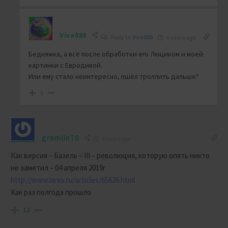
Viva888
Reply to
Viva888
6 years ago
Бедняжка, а всё после обработки его Люциком и моей
картинки с Евродивой.
Или ему стало неинтересно, пшёл троллить дальше?
0
gremlin70
6 years ago
Как версия – Базель – III – революция, которую опять никто
не заметил – 04 апреля 2019г
http://www.iarex.ru/articles/65626.html
Как раз полгода прошло
12