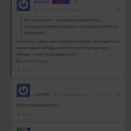
BIGONE
Author
Reply to
1234
6 years ago
Вас послушать – так можно вообще лечь,
сдохнуть и ничего не делать – всё равно ничего не
изменится.
ну почему, можно еще покрутить педали. вы сходите на
митинг какой-нибудь, попротестуйте против чего
нибудь – и всё сразу изменится.
4
yra1505
Reply to
BIGONE
6 years ago
Ой уж эти приколисты)
1