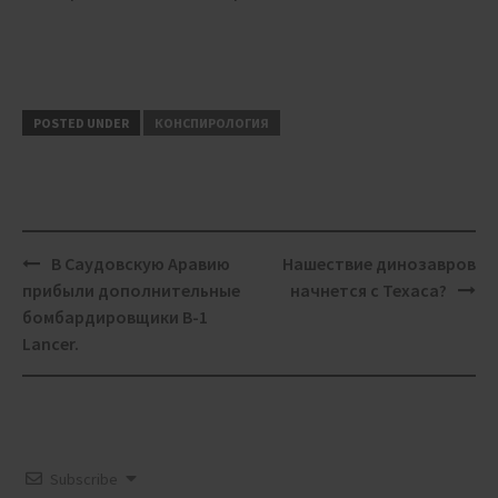
POSTED UNDER
КОНСПИРОЛОГИЯ
Post
В Саудовскую Аравию
Нашествие динозавров
navigation
прибыли дополнительные
начнется с Техаса?
бомбардировщики B-1
Lancer.
Subscribe