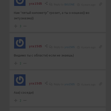
yra1505
Reply to
BIGONE
6 years ago
Нам “пятый километр” грозит, а ты о кошках)) во
энтузиазма))
3
yra1505
Reply to
yra1505
6 years ago
Видимо ты с области) если не знаешь)
2
yra1505
Reply to
yra1505
6 years ago
Ааа) соседи)
2