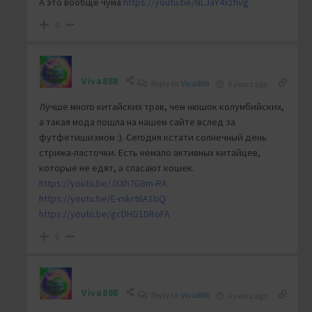
А это вообще чума
https://youtu.be/NLJaY4x1hvg
0
Viva888
Reply to
Viva888
6 years ago
Лучше много китайских трав, чем нюшок колумбийских,
а такая мода пошла на нашем сайте вслед за
футфетишизмом :). Сегодня кстати солнечный день
стрижа-ласточки. Есть немало активных китайцев,
которые не едят, а спасают кошек.
https://youtu.be/JXXh7G8m-RA
https://youtu.be/E-mkrt6A1bQ
https://youtu.be/gcDHG1DRoFA
0
Viva888
Reply to
Viva888
6 years ago