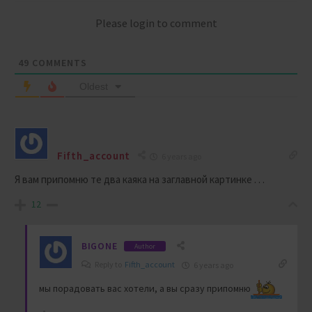
Please login to comment
49
COMMENTS
Oldest
Fifth_account
6 years ago
Я вам припомню те два каяка на заглавной картинке . . .
12
BIGONE
Author
Reply to
Fifth_account
6 years ago
мы порадовать вас хотели, а вы сразу припомню