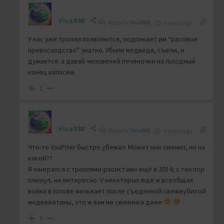
Viva888
Reply to
Viva888
6 years ago
У нас уже тролли появляются, подпекает им “расовое
превосходство” знатно. Убили медведя, съели, и
думается: а давай человечей печёночки на голодный
конец напасём.
1
Viva888
Reply to
Viva888
6 years ago
Что-то YouPiter быстро убежал. Может ник сменил, но на
какой??
Я наигрался с троллями-расистами ещё в 2014, с тех пор
плюнул, не интересно. У некоторых ещё ж всеобщая
война в голове мелькает после съеденной свежеубитой
медвежатины, это ж вам не свининка даже
0