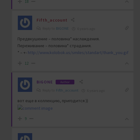
18
Fifth_account
Reply to
BIGONE
6 years ago
Предвкушение – половина* наслаждения.
Переживание – половина* страдания.
* – +-
http://www.kolobok.us/smiles/standart/thank_you.gif
12
BIGONE
Author
Reply to
Fifth_account
6 years ago
вот еще в коллекцию, пригодится ))
9