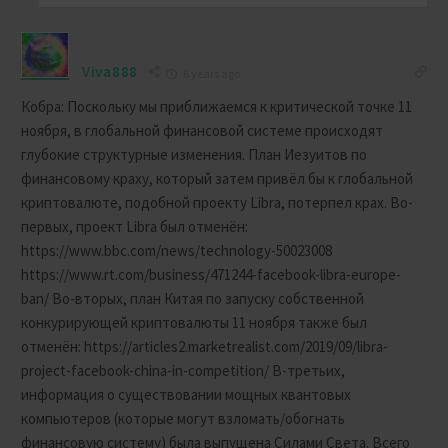
Viva888
6 years ago
Кобра: Поскольку мы приближаемся к критической точке 11
ноября, в глобальной финансовой системе происходят
глубокие структурные изменения. План Иезуитов по
финансовому краху, который затем привёл бы к глобальной
криптовалюте, подобной проекту Libra, потерпел крах. Во-
первых, проект Libra был отменён:
https://www.bbc.com/news/technology-50023008
https://www.rt.com/business/471244-facebook-libra-europe-
ban/ Во-вторых, план Китая по запуску собственной
конкурирующей криптовалюты 11 ноября также был
отменён: https://articles2.marketrealist.com/2019/09/libra-
project-facebook-china-in-competition/ В-третьих,
информация о существовании мощных квантовых
компьютеров (которые могут взломать/обогнать
финансовую систему) была выпущена Силами Света. Всего