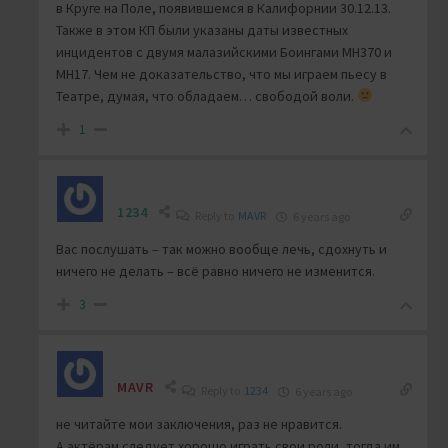
в Круге на Поле, появившемся в Калифорнии 30.12.13.
Также в этом КП были указаны даты известных
инцидентов с двумя малазийскими Боингами МН370 и
МН17. Чем не доказательство, что мы играем пьесу в
Театре, думая, что обладаем… свободой воли.
1
1234
Reply to
MAVR
6 years ago
Вас послушать – так можно вообще лечь, сдохнуть и
ничего не делать – всё равно ничего не изменится.
3
MAVR
Reply to
1234
6 years ago
не читайте мои заключения, раз не нравится.
А актёрам следует хорошо играть свои роли, тогда им