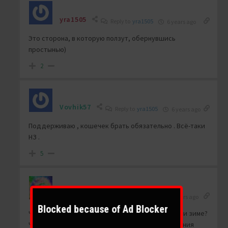
yra1505
Reply to
yra1505
6 years ago
Это сторона, в которую ползут, обернувшись
простынью)
2
Vovhik57
Reply to
yra1505
6 years ago
Поддерживаю , кошечек брать обязательно . Всё-таки
НЗ .
5
Viva888
Reply to
Vovhik57
6 years ago
Blocked because of Ad Blocker
Что-то стрижи низко летают нынче. К ядерной ли зиме?
Читаю инструкцию к гинкго билоба – “Эти растения