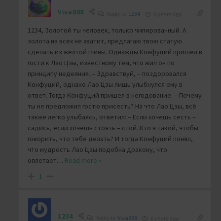
Viva888
Reply to
1234
6 years ago
1234, Золотой ты человек, только чипированный. А
золота на всех не хватит, предлагаю твою статую
сделать из жёлтой глины. Однажды Конфуций пришел в
гости к Лао Цзы, известному тем, что жил он по
принципу недеяния. – Здравствуй, – поздоровался
Конфуций, однако Лао Цзы лишь улыбнулся ему в
ответ. Тогда Конфуций пришел в негодование. – Почему
ты не предложил гостю присесть? На что Лао Цзы, всё
также легко улыбаясь, ответил: – Если хочешь сесть –
садись, если хочешь стоять – стой. Кто я такой, чтобы
говорить, что тебе делать? И тогда Конфуций понял,
что мудрость Лао Цзы подобна дракону, что
оплетает
…
Read more »
1
1234
Reply to
Viva888
6 years ago