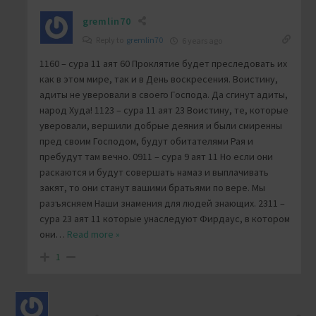
gremlin70
Reply to
gremlin70
6 years ago
1160 – сура 11 аят 60 Проклятие будет преследовать их
как в этом мире, так и в День воскресения. Воистину,
адиты не уверовали в своего Господа. Да сгинут адиты,
народ Худа! 1123 – сура 11 аят 23 Воистину, те, которые
уверовали, вершили добрые деяния и были смиренны
пред своим Господом, будут обитателями Рая и
пребудут там вечно. 0911 – сура 9 аят 11 Но если они
раскаются и будут совершать намаз и выплачивать
закят, то они станут вашими братьями по вере. Мы
разъясняем Наши знамения для людей знающих. 2311 –
сура 23 аят 11 которые унаследуют Фирдаус, в котором
они
…
Read more »
1