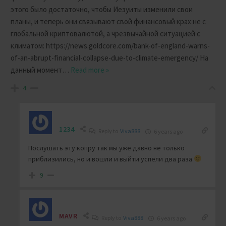
этого было достаточно, чтобы Иезуиты изменили свои
планы, и теперь они связывают свой финансовый крах не с
глобальной криптовалютой, а чрезвычайной ситуацией с
климатом: https://news.goldcore.com/bank-of-england-warns-
of-an-abrupt-financial-collapse-due-to-climate-emergency/ На
данный момент
…
Read more »
4
1234
Reply to
Viva888
6 years ago
Послушать эту копру так мы уже давно не только
приблизились, но и вошли и выйти успели два раза
9
MAVR
Reply to
Viva888
6 years ago