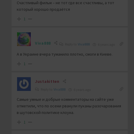
Счастливый фильм – не тот где все счастливы, а тот
который хорошо продаётся
1
Viva888
Reply to
Viva888
6 years ago
А в Украине вчера туманило плотно, смоги в Киеве.
1
Justakitten
Reply to
Viva888
6 years ago
Самые умные и добрые комментаторы на сайте уже
отметили, что по осени рванули пуканы разочарования
в шутовской политике клоуна.
1