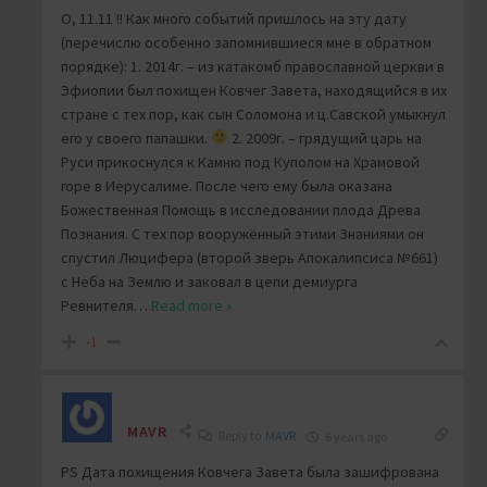
О, 11.11 !! Как много событий пришлось на эту дату
(перечислю особенно запомнившиеся мне в обратном
порядке): 1. 2014г. – из катакомб православной церкви в
Эфиопии был похищен Ковчег Завета, находящийся в их
стране с тех пор, как сын Соломона и ц.Савской умыкнул
его у своего папашки.
2. 2009г. – грядущий царь на
Руси прикоснулся к Камню под Куполом на Храмовой
горе в Иерусалиме. После чего ему была оказана
Божественная Помощь в исследовании плода Древа
Познания. С тех пор вооружённый этими Знаниями он
спустил Люцифера (второй зверь Апокалипсиса №661)
с Неба на Землю и заковал в цепи демиурга
Ревнителя
…
Read more »
-1
MAVR
Reply to
MAVR
6 years ago
PS Дата похищения Ковчега Завета была зашифрована