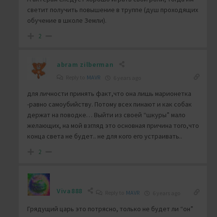
светит получить повышение в труппе (душ проходящих
обучение в школе Земли).
2
abram zilberman
Reply to
MAVR
6 years ago
для личности принять факт,что она лишь марионетка
-равно самоубийству. Потому всех пинают и как собак
держат на поводке… Выйти из своей “шкуры” мало
желающих, на мой взгляд это основная причина того,что
конца света не будет.. не для кого его устраивать..
2
Viva888
Reply to
MAVR
6 years ago
Грядущий царь это потрясно, только не будет ли “он”