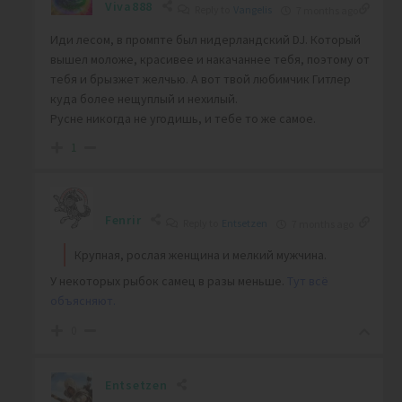
Viva888
Reply to
Vangelis
7 months ago
Иди лесом, в промпте был нидерландский DJ. Который
вышел моложе, красивее и накачаннее тебя, поэтому от
тебя и брызжет желчью. А вот твой любимчик Гитлер
куда более нещуплый и нехилый.
Русне никогда не угодишь, и тебе то же самое.
1
Fenrir
Reply to
Entsetzen
7 months ago
Крупная, рослая женщина и мелкий мужчина.
У некоторых рыбок самец в разы меньше.
Тут всё
объясняют.
0
Entsetzen