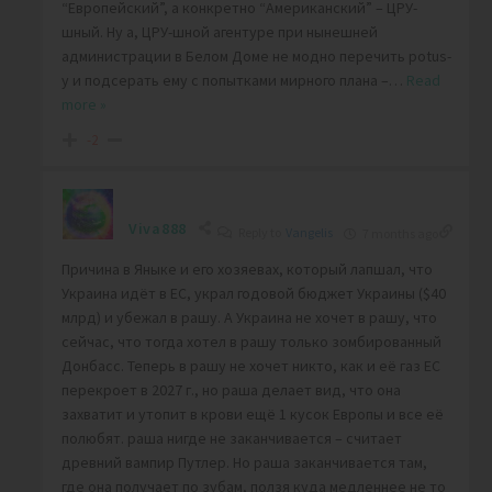
“Европейский”, а конкретно “Американский” – ЦРУ-
шный. Ну а, ЦРУ-шной агентуре при нынешней
администрации в Белом Доме не модно перечить potus-
у и подсерать ему с попытками мирного плана –
…
Read
more »
-2
Viva888
Reply to
Vangelis
7 months ago
Причина в Яныке и его хозяевах, который лапшал, что
Украина идёт в ЕС, украл годовой бюджет Украины ($40
млрд) и убежал в рашу. А Украина не хочет в рашу, что
сейчас, что тогда хотел в рашу только зомбированный
Донбасс. Теперь в рашу не хочет никто, как и её газ ЕС
перекроет в 2027 г., но раша делает вид, что она
захватит и утопит в крови ещё 1 кусок Европы и все её
полюбят. раша нигде не заканчивается – считает
древний вампир Путлер. Но раша заканчивается там,
где она получает по зубам, ползя куда медленнее не то