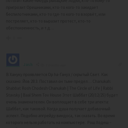
потопит какие-нибудь рыбацкие лодки, кто-то кому-то
пригрозит Орешниками, кто-то кого-то закидает
беспилотниками, кто-то где-то кого-то взорвёт, или
постреляет, кто-то выразит протест, кто-то
обеспокоенность, и т.д…
0
Jash
7 months ago
В Хануку проявляется Ор hа-Гануз / скрытый Свет. Как
сказано: Йов 28 3. Поставил он тьме предел… Chanukah:
Shabbat Rosh Chodesh Chanukah | The Circle of Life | Rabbi
Stavsky | Baal Shem Tov House Этот Шаббат (20/12/25) будет
очень знаменателен. Он воплощает в себе три апекта:
Шаббат, как таковой. Когда душа получает добавочный
аспект. Подобно апгрейду виндоса, так сказать. Во время
которого нельзя работать на компьютере. Рош Ходеш –