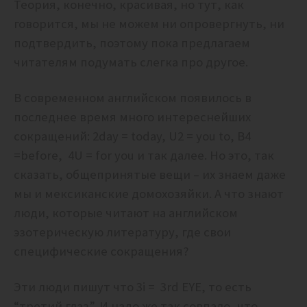
Теория, конечно, красивая, но тут, как
говорится, мы не можем ни опровергнуть, ни
подтвердить, поэтому пока предлагаем
читателям подумать слегка про другое.
В современном английском появилось в
последнее время много интереснейших
сокращений: 2day = today, U2 = you to, B4
=before, 4U = for you и так далее. Но это, так
сказать, общепринятые вещи – их знаем даже
мы и мексиканские домохозяйки. А что знают
люди, которые читают на английском
эзотерическую литературу, где свои
специфические сокращения?
Эти люди пишут что 3i = 3rd EYE, то есть
“третий глаз”. И надо же так совпало, что