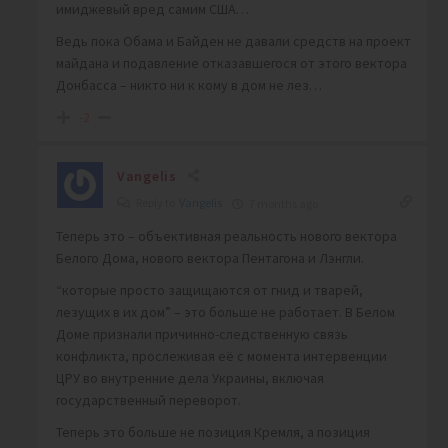
имиджевый вред самим США…
Ведь пока Обама и Байден не давали средств на проект
майдана и подавление отказавшегося от этого вектора
Донбасса – никто ни к кому в дом не лез…
-2
Vangelis
Reply to
Vangelis
7 months ago
Теперь это – объективная реальность нового вектора
Белого Дома, нового вектора Пентагона и Лэнгли.
“которые просто защищаются от гнид и тварей,
лезущих в их дом” – это больше не работает. В Белом
Доме признали причинно-следственную связь
конфликта, прослеживая её с момента интервенции
ЦРУ во внутренние дела Украины, включая
государственный переворот.
Теперь это больше не позиция Кремля, а позиция