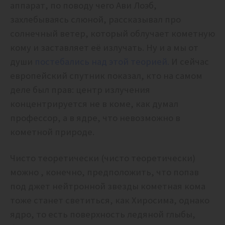
аппарат, по поводу чего Ави Лоэб,
захлебываясь слюной, рассказывал про
солнечный ветер, который облучает кометную
кому и заставляет её излучать. Ну и а мы от
души
постебались над этой теорией.
И сейчас
европейский спутник показал, кто на самом
деле был прав: центр излучения
концентрируется не в коме, как думал
профессор, а в ядре, что невозможно в
кометной природе.
Чисто теоретически (чисто теоретически)
можно , конечно, предположить, что попав
под джет нейтронной звезды кометная кома
тоже станет светиться, как Хиросима, однако
ядро, то есть поверхность ледяной глыбы,