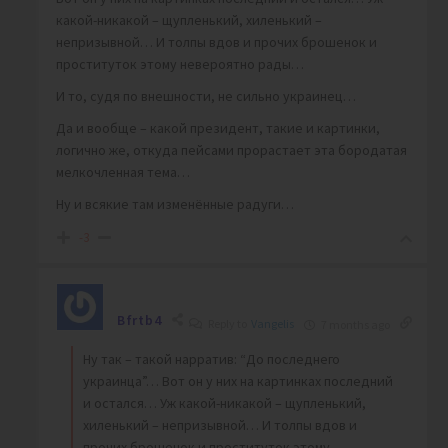
какой-никакой – щупленький, хиленький –
непризывной… И толпы вдов и прочих брошенок и
проституток этому невероятно рады…
И то, судя по внешности, не сильно украинец…
Да и вообще – какой президент, такие и картинки,
логично же, откуда пейсами прорастает эта бородатая
мелкочленная тема…
Ну и всякие там изменённые радуги…
-3
Bfrtb4
Reply to
Vangelis
7 months ago
Ну так – такой нарратив: “До последнего
украинца”… Вот он у них на картинках последний
и остался… Уж какой-никакой – щупленький,
хиленький – непризывной… И толпы вдов и
прочих брошенок и проституток этому