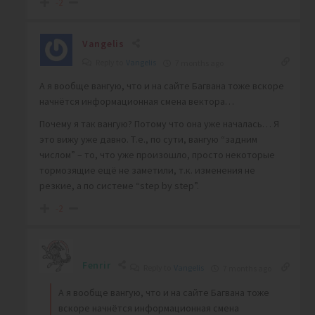
-2
Vangelis
Reply to
Vangelis
7 months ago
А я вообще вангую, что и на сайте Багвана тоже вскоре
начнётся информационная смена вектора…
Почему я так вангую? Потому что она уже началась… Я
это вижу уже давно. Т.е., по сути, вангую “задним
числом” – то, что уже произошло, просто некоторые
тормозящие ещё не заметили, т.к. изменения не
резкие, а по системе “step by step”.
-2
Fenrir
Reply to
Vangelis
7 months ago
А я вообще вангую, что и на сайте Багвана тоже
вскоре начнётся информационная смена