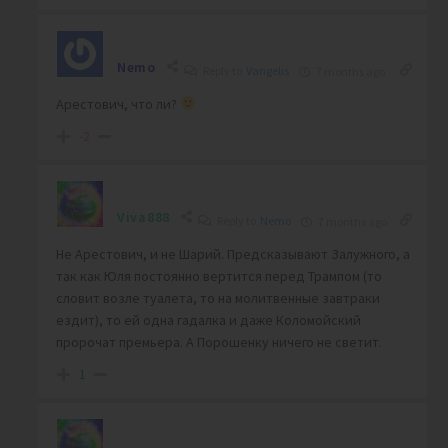
Nemo
Reply to
Vangelis
7 months ago
Арестович, что ли?
-2
Viva888
Reply to
Nemo
7 months ago
Не Арестович, и не Шарий. Предсказывают Залужного, а
так как Юля постоянно вертится перед Трампом (то
словит возле туалета, то на молитвенные завтраки
ездит), то ей одна гадалка и даже Коломойский
пророчат премьера. А Порошенку ничего не светит.
1