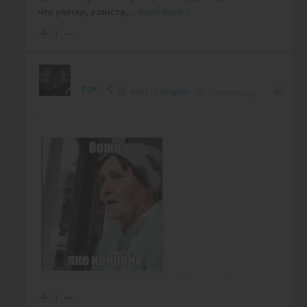
что улитки, а глиста,
…
Read more »
1
T2K
Reply to
Vangelis
7 months ago
.
1