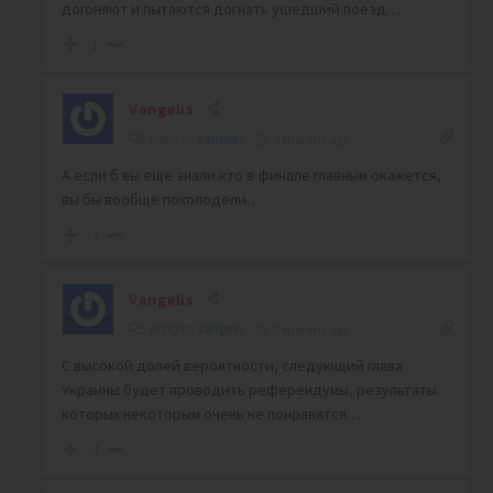
догоняют и пытаются догнать ушедший поезд…
-1
Vangelis
Reply to
Vangelis
7 months ago
А если б вы ещё знали кто в финале главным окажется,
вы бы вообще похолодели…
-3
Vangelis
Reply to
Vangelis
7 months ago
С высокой долей вероятности, следующий глава
Украины будет проводить референдумы, результаты
которых некоторым очень не понравятся…
-3