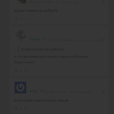
Reply to
Fenrir
7 months ago
Будем отныне как рыбки?))
-1
Fenrir
Reply to
Entsetzen
7 months ago
Будем отныне как рыбки?))
А что мы можем противопоставить глобальной
повесточке?
1
brig
Reply to
Fenrir
7 months ago
В рептилий самки больше самцов.
1