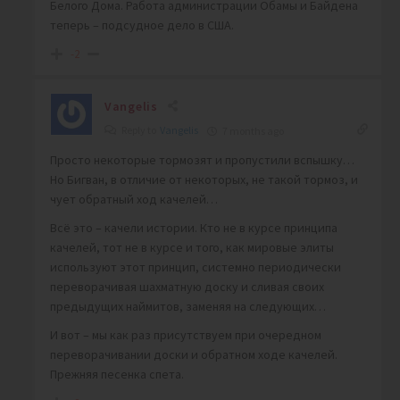
Белого Дома. Работа администрации Обамы и Байдена
теперь – подсудное дело в США.
-2
Vangelis
Reply to
Vangelis
7 months ago
Просто некоторые тормозят и пропустили вспышку…
Но Бигван, в отличие от некоторых, не такой тормоз, и
чует обратный ход качелей…
Всё это – качели истории. Кто не в курсе принципа
качелей, тот не в курсе и того, как мировые элиты
используют этот принцип, системно периодически
переворачивая шахматную доску и сливая своих
предыдущих наймитов, заменяя на следующих…
И вот – мы как раз присутствуем при очередном
переворачивании доски и обратном ходе качелей.
Прежняя песенка спета.