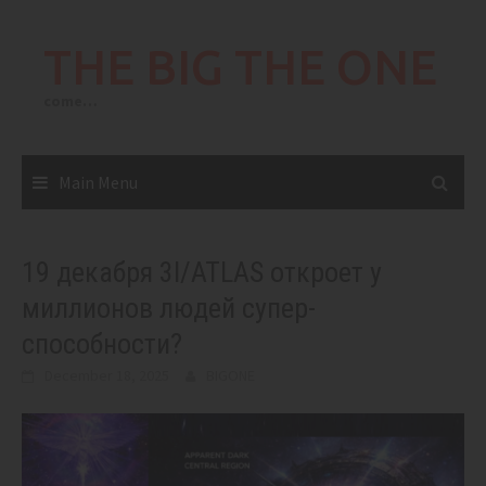
Skip
to
THE BIG THE ONE
content
come…
Main Menu
19 декабря 3I/ATLAS откроет у
миллионов людей супер-
способности?
December 18, 2025
BIGONE