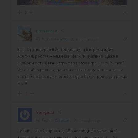
1
Entsetzen
Reply to
Viva888
7 months ago
Вот . Эта повесточная тенденция и в играх многих.
Крупная, рослая женщина и мелкий мужчина. Даже в
Скайрим есть.)) Или например новая игра “Once human”.
Мужской персонаж, даже если вы выкрутите ползунки
роста до максимума, он все равно будет мелче, женских
нпс.))
-1
Vangelis
Reply to
Entsetzen
7 months ago
Ну так – такой нарратив: “До последнего украинца”…
Вот он у них на картинках последний и остался… Уж