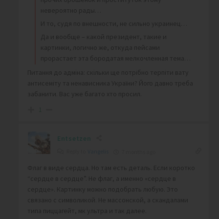
невероятно рады…
И то, судя по внешности, не сильно украинец…
Да и вообще – какой президент, такие и
картинки, логично же, откуда пейсами
прорастает эта бородатая мелкочленная тема…
Питання до адміна: скільки ще потрібно терпіти вату
антисеміту та ненависника України? Його давно треба
забанити. Вас уже багато хто просил.
1
Entsetzen
Reply to
Vangelis
7 months ago
Флаг в виде сердца. Но там есть деталь. Если коротко
“сердце в сердце”. Не флаг, а именно «сердце в
сердце». Картинку можно подобрать любую. Это
связано с символикой. Не массонской, а скандалами
типа пиццагейт, мк ультра и так далее.