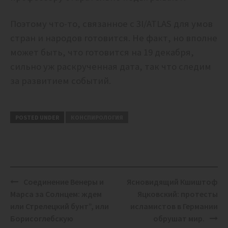
Поэтому что-то, связанное с 3I/ATLAS для умов
стран и народов готовится. Не факт, но вполне
может быть, что готовится на 19 декабря,
сильно уж раскрученная дата, так что следим
за развитием событий.
POSTED UNDER
КОНСПИРОЛОГИЯ
Post
Соединение Венеры и
Ясновидящий Кшиштоф
navigation
Марса за Солнцем: ждем
Яцковский: протесты
или Стрелецкий бунт”, или
исламистов в Германии
Борисоглебскую
обрушат мир.