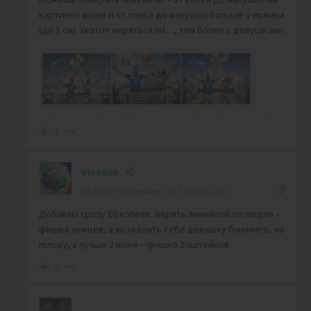
картинке выше и от пояса до макушки больше у мужика
(до 1 см). Хватит меряться пи…, тем более с девушками.
2
Viva888
Reply to
Entsetzen
7 months ago
Добавлю сразу 10 копеек: мерять линейкой по людям –
фишка немцев, а возжелать себе девушку ближнего, на
голову, а лучше 2 ниже – фишка Эпштейнов.
0