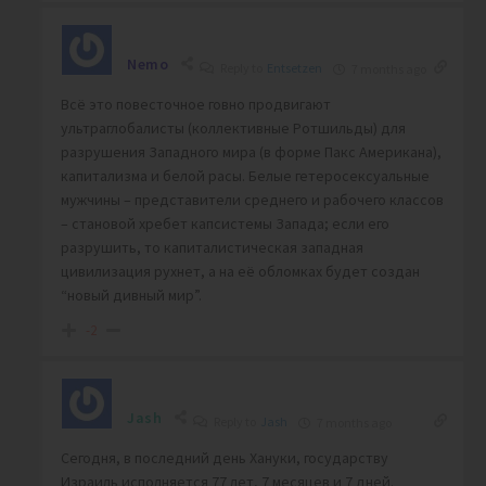
Nemo
Reply to
Entsetzen
7 months ago
Всё это повесточное говно продвигают
ультраглобалисты (коллективные Ротшильды) для
разрушения Западного мира (в форме Пакс Американа),
капитализма и белой расы. Белые гетеросексуальные
мужчины – представители среднего и рабочего классов
– становой хребет капсистемы Запада; если его
разрушить, то капиталистическая западная
цивилизация рухнет, а на её обломках будет создан
“новый дивный мир”.
-2
Jash
Reply to
Jash
7 months ago
Сегодня, в последний день
Хануки,
государству
Израиль исполняется
77 лет, 7 месяцев и 7 дней.