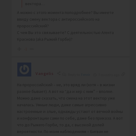
вектора…
А можно с этого момента поподробнее? Вы имеете
ввиду смену вектора с антироссийского на
пророссийский?
С чем Вы это связываете? С деятельностью Агента
Краснова (aka Рыжий Горби)?
-1
Vangelis
Reply to
Fenrir
7 months ago
На пророссийский – не, это вряд ли (хотя – в жизни
разное бывает). А вот на “да и хер с ним” – вполне.
Можно даже сказать, что смена на этот вектор уже
началась. Умные люди, даже самые агрессивно
настроенные и злые, однажды устают от вечной войны
и конфронтации сами по себе, даже без приказа. А вот
что до Рыжего Горби, то да, с высокой долей
вероятности. По моим наблюдениям – Бигван не