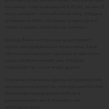
половина – список аномалий 3I/ATLAS, их уже 15
штук, а вторая – полный список обид. Обиды в
основном на NASA, которому профессор все
пишет и пишет, а NASA его не замечает.
Гораздо более интересные вещи говорят
сейчас как официальные космонавты, так и
чистые конспирологи – далекие от уфологии
люди с особым складом ума, которые
подмечают то, что не видят другие.
Первыми отписались адепты из Европейского
космического агентства, чей спутник ESA XMM-
Newton сфотографировал 3I/ATLAS в
рентгеновском свете. Он сияет, как
новогодняя елка: