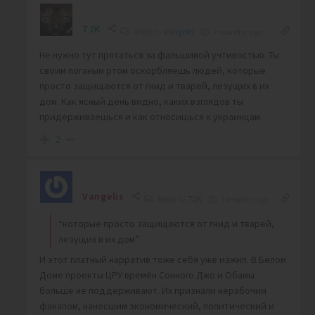
T2K
Reply to
Vangelis
7 months ago
Не нужно тут прятаться за фальшивой учтивостью. Ты
своим поганым ртом оскорбляешь людей, которые
просто защищаются от гнид и тварей, лезущих в их
дом. Как ясный день видно, каких взглядов ты
придерживаешься и как относишься к украинцам.
2
Vangelis
Reply to
T2K
7 months ago
“которые просто защищаются от гнид и тварей,
лезущих в их дом”.
И этот платный нарратив тоже себя уже изжил. В Белом
Доме проекты ЦРУ времён Сонного Джо и Обамы
больше не поддерживают. Их признали нерабочим
факапом, нанесшим экономический, политический и