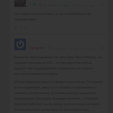
T2K
Reply to
Vangelis
7 months ago
Чего животное не в бане, не уж то БигВаныч стал
толерантным?
1
Vangelis
Reply to
T2K
7 months ago
Бигван не прислушивается к Фон Дер Ляен и Мерцу, он
слушает сигналы из USA… А там нарратив сейчас
другой. Там поддерживают украинцев, но только
противоположных взглядов.
Объективная реальность меняется на глазах. Потужный
и его окружение, вместе со своими оторванными от
реальности илюзиязи, оказались между молотом и
наковальней. Уже даже Арахамия признал… И Белый
Дом уже работает на их смену, если кто ещё не понял.
Эта песенка уже спета. Просто некоторые туго