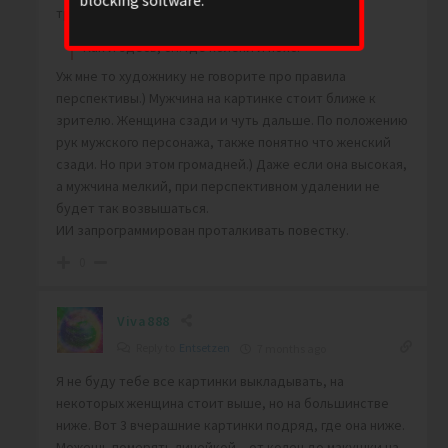
тренировать.
Как и здесь, см. где колени и пояс.
Уж мне то художнику не говорите про правила
перспективы.) Мужчина на картинке стоит ближе к
зрителю. Женщина сзади и чуть дальше. По положению
рук мужского персонажа, также понятно что женский
сзади. Но при этом громадней.) Даже если она высокая,
а мужчина мелкий, при перспективном удалении не
будет так возвышаться.
ИИ запрограммирован проталкивать повестку.
0
Viva888
Reply to
Entsetzen
7 months ago
Я не буду тебе все картинки выкладывать, на
некоторых женщина стоит выше, но на большинстве
ниже. Вот 3 вчерашние картинки подряд, где она ниже.
Можешь померять линейкой – от колен до макушки на