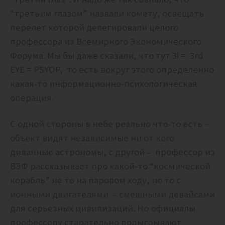
“третьим глазом” назвали комету, освещать
перелет которой делегировали целого
профессора из Всемирного Экономического
Форума. Мы бы даже сказали, что тут 3i = 3rd
EYE = PSYOP, то есть вокруг этого определенно
какая-то информационно-психологическая
операция.
С одной стороны в небе реально что-то есть –
объект видят независимые ни от кого
диванные астрономы, с другой – профессор из
ВЭФ рассказывает про какой-то “космической
корабль” не то на паровом ходу, не то с
ионными двигателями – смешными девайсами
для серьезных цивилизаций. Но официалы
профессору старательно подыгрывают.