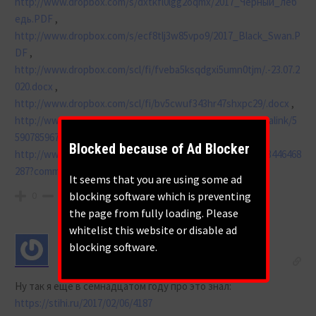
http://www.dropbox.com/s/dxtkfl0lgg2oqmx/2017_Черный_леб
едь.PDF
,
http://www.dropbox.com/s/ecf8tlj3w85vpo9/2017_Black_Swan.P
DF
,
http://www.dropbox.com/scl/fi/fveba5ksqdgxi5umn0tjm/.-23.07.2
020.docx
,
http://www.dropbox.com/scl/fi/bv5cwuf343hr47shxpc29/.docx
,
http://www.facebook.com/groups/218763724078149/permalink/5
59078596713325
,
Blocked because of Ad Blocker
http://www.facebook.com/MaistrenkoOleg/posts/4037583446468
287?comment_id=2068628683488416 .&nbsp
;
It seems that you are using some ad
blocking software which is preventing
0
the page from fully loading. Please
whitelist this website or disable ad
blocking software.
nemiyiygarri
1 year ago
Ну так я еще в семнадцатом году про это знал:
https://stihi.ru/2017/02/06/4187