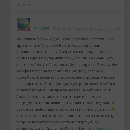
0
Viva888
Reply to
Viva888
1 year ago
ИИнопланетная 404 дрономания привлекает топ-СМИ:
Дроны или НЛО: в небе Нью-Джерси заметили
неизвестные объекты. Американские журналисты,
комментируя кадры, написали, что “мы не знаем, что
это такое” На этой неделе губернатор Нью-Джерси Фил
Мерфи направил президенту Байдену запрос с
просьбой объяснить происхождение дронов. А новый
сенатор штата Энди Ким даже устроил ночной рейд в
поисках дронов. Тем временем мэр Нью-Йорка Эрик
Адамс подтвердил, что город тоже исследует
инциденты. Трамп заявил, что правительство должно
раскрыть информацию об объектах, либо сбить их
Хотя власти пока не установили, что это за объекты,
теории множатся: от секретных операций до
вмешательства Ирана или Китая. При
…
Read more »