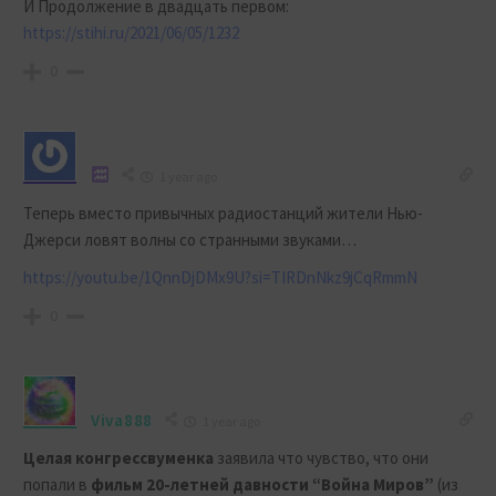
И Продолжение в двадцать первом:
https://stihi.ru/2021/06/05/1232
0
1 year ago
Теперь вместо привычных радиостанций жители Нью-
Джерси ловят волны со странными звуками…
https://youtu.be/1QnnDjDMx9U?si=TIRDnNkz9jCqRmmN
0
Viva888
1 year ago
Целая конгрессвуменка
заявила что чувство, что они
попали в
фильм 20-летней давности
“Война Миров”
(из