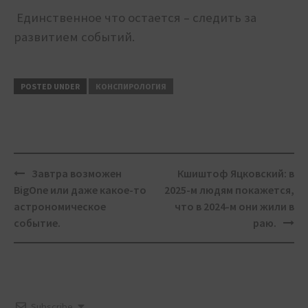
Единственное что остается – следить за
развитием событий.
POSTED UNDER
КОНСПИРОЛОГИЯ
Post
Завтра возможен
Кшиштоф Яцковский: в
navigation
BigOne или даже какое-то
2025-м людям покажется,
астрономическое
что в 2024-м они жили в
событие.
раю.
Subscribe