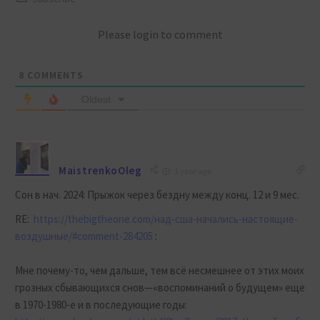
Please login to comment
8
COMMENTS
Oldest
MaistrenkoOleg
1 year ago
Сон в нач. 2024: Прыжок через бездну между конц. 12 и 9 мес.
RE:
https://thebigtheone.com/над-сша-начались-настоящие-
воздушные/#comment-284205
:
Мне почему-то, чем дальше, тем всё несмешнее от этих моих
грозных сбывающихся снов—«воспоминаний о будущем» еще
в 1970-1980-е и в последующие годы: