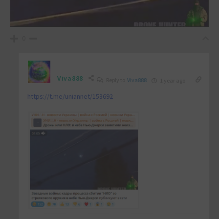
0
Viva888
Reply to
Viva888
1 year ago
https://t.me/uniannet/153692