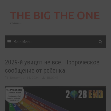
Skip
to
THE BIG THE ONE
content
come…
Main Menu
2029-й увидят не все. Пророческое
сообщение от ребенка.
December 14, 2024
BIGONE