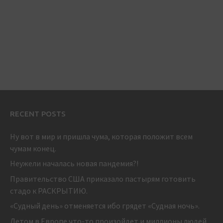
RECENT POSTS
Ну вот в мир и пришла чума, которая положит всем
чумам конец.
Неужели началась новая пандемия?!
Правительство США приказало пастырям готовить
стадо к РАСКРЫТИЮ.
«Судный день» отменяется ибо грядет «Судная ночь».
Летом в Европе что-то произойдет и миллионы людей