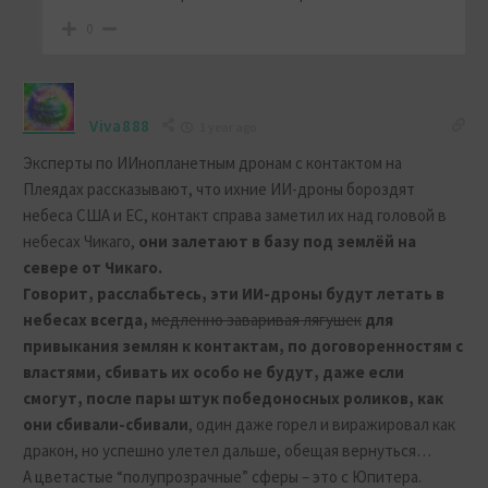
0
Viva888
1 year ago
Эксперты по ИИнопланетным дронам с контактом на
Плеядах рассказывают, что ихние ИИ-дроны бороздят
небеса США и ЕС, контакт справа заметил их над головой в
небесах Чикаго,
они залетают в базу под землёй на
севере от Чикаго.
Говорит, расслабьтесь, эти ИИ-дроны будут летать в
небесах всегда,
медленно заваривая лягушек
для
привыкания землян к контактам, по договоренностям с
властями, сбивать их особо не будут, даже если
смогут, после пары штук победоносных роликов, как
они сбивали-сбивали
, один даже горел и виражировал как
дракон, но успешно улетел дальше, обещая вернуться…
А цветастые “полупрозрачные” сферы – это с Юпитера.