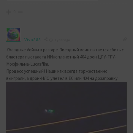
0
Viva888
1 year ago
ZVёздные Vойны в разгаре. Звёздный воин пытается сбить с
бластера
пысталета ИИнопланетный 404 дрон ЦРУ-ГРУ-
Мосфильма-Lucasfilm.
Процесс успешный! Наши как всегда торжественно
выиграли, а дрон-НЛО улетел в ЕС или 404 на дозаправку.