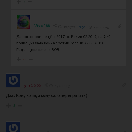
2
Viva888
Reply to
Serge.
7 years ago
Да, он говорил ещё с 2017-го. Ролик 02.2019, на 7:40
прямо указана война против России 22.06.2019!
Годовщина начала ВОВ.
-3
yra1505
7 years ago
Даа.. Кому коты, а кому сало перепрятать))
3