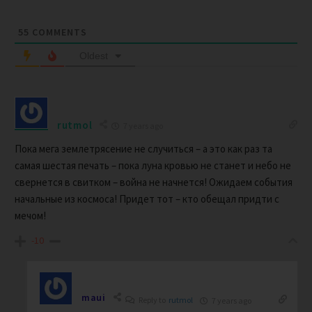
55
COMMENTS
Oldest
rutmol
7 years ago
Пока мега землетрясение не случиться – а это как раз та
самая шестая печать – пока луна кровью не станет и небо не
свернется в свитком – война не начнется! Ожидаем события
начальные из космоса! Придет тот – кто обещал придти с
мечом!
-10
maui
Reply to
rutmol
7 years ago