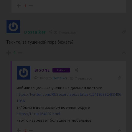
-1
Dostalker
7 years ago
Так что, за тушенкой пора бежать?
4
BIGONE
Author
Reply to
Dostalker
7 years ago
мобилизационные учения на дальнем востоке
https://twitter.com/RUSexercises/status/114195832483486
1056
3-7 были в центральном военном округе
https://t-l.ru/264802.html
что-то назревает большое и глобальное
-2