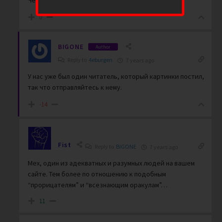
Чем тебе котэ не угодил?
0
BIGONE
Author
Reply to
4eburgen
7 years ago
У нас уже был один читатель, который картинки постил,
так что отправляйтесь к нему.
-14
Fist
Reply to
BIGONE
7 years ago
Мех, один из адекватных и разумных людей на вашем
сайте. Тем более по отношению к подобным
“прорицателям” и “всезнающим оракулам”…
11