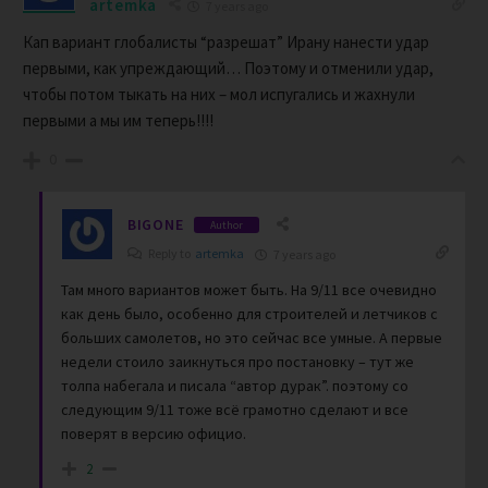
artemka
7 years ago
Кап вариант глобалисты “разрешат” Ирану нанести удар
первыми, как упреждающий… Поэтому и отменили удар,
чтобы потом тыкать на них – мол испугались и жахнули
первыми а мы им теперь!!!!
0
BIGONE
Author
Reply to
artemka
7 years ago
Там много вариантов может быть. На 9/11 все очевидно
как день было, особенно для строителей и летчиков с
больших самолетов, но это сейчас все умные. А первые
недели стоило заикнуться про постановку – тут же
толпа набегала и писала “автор дурак”. поэтому со
следующим 9/11 тоже всё грамотно сделают и все
поверят в версию официо.
2