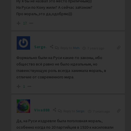
Ну я бы не назвал это место приличным)))
На Руси по Кону жили? А сейчас заКоном?
Про мораль,это да,одобряю)))
17
Serge.
Reply to
Meh
7 years ago
Формально были на Руси какие-то законы, ибо
общество всё равно не было идеальным, но
главенствующую роль всегда занимала мораль, в
отличие от современного мира.
1
Viva888
Reply to
Serge.
7 years ago
Да, на Руси издревле была поголовная мораль,
особенно когда по 20 партийцев в 1920-х насиловали