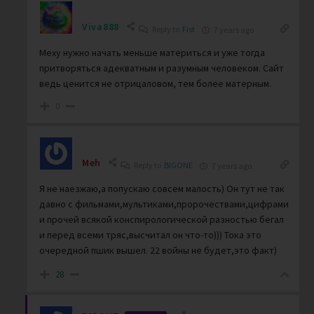
Viva888
Reply to
Fist
7 years ago
Меху нужно начать меньше материться и уже тогда
притворяться адекватным и разумным человеком. Сайт
ведь ценится не отрицаловом, тем более матерным.
0
Meh
Reply to
BIGONE
7 years ago
Я не наезжаю,а попускаю совсем малость) Он тут не так
давно с фильмами,мультиками,пророчествами,цифрами
и прочей всякой конспирологической разностью бегал
и перед всеми тряс,высчитал он что-то))) Тока это
очередной пшик вышел. 22 войны не будет,это факт)
28