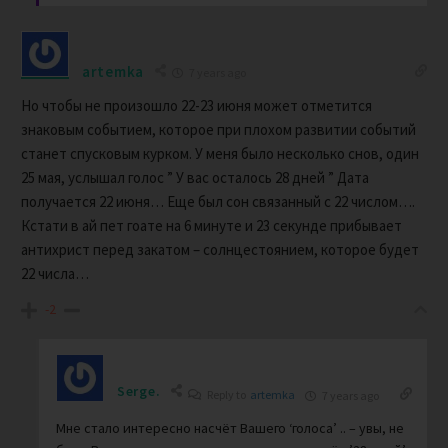
artemka
7 years ago
Но чтобы не произошло 22-23 июня может отметится
знаковым событием, которое при плохом развитии событий
станет спусковым курком. У меня было несколько снов, один
25 мая, услышал голос ” У вас осталось 28 дней ” Дата
получается 22 июня… Еще был сон связанный с 22 числом….
Кстати в ай пет гоате на 6 минуте и 23 секунде прибывает
антихрист перед закатом – солнцестоянием, которое будет
22 числа…
-2
Serge.
Reply to
artemka
7 years ago
Мне стало интересно насчёт Вашего ‘голоса’ .. – увы, не