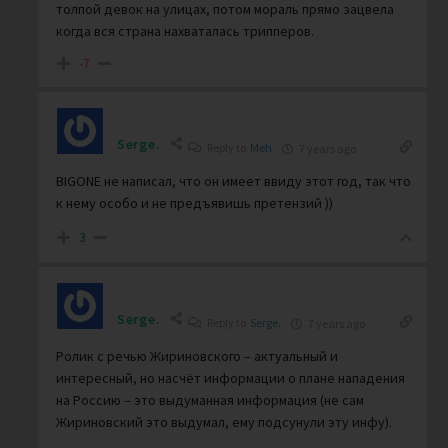
толпой девок на улицах, потом мораль прямо зацвела
когда вся страна нахваталась трипперов.
-7
Serge.
Reply to
Meh
7 years ago
BIGONE не написал, что он имеет ввиду этот год, так что
к нему особо и не предъявишь претензий ))
3
Serge.
Reply to
Serge.
7 years ago
Ролик с речью Жириновского – актуальный и
интересный, но насчёт информации о плане нападения
на Россию – это выдуманная информация (не сам
Жириновский это выдумал, ему подсунули эту инфу).