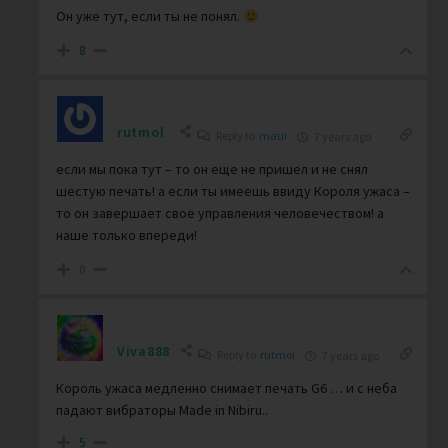
Он уже тут, если ты не понял.
8
rutmol
Reply to
maui
7 years ago
если мы пока тут – то он еще не пришел и не снял
шестую печать! а если ты имеешь ввиду Короля ужаса –
то он завершает свое управления человечеством! а
наше только впереди!
0
Viva888
Reply to
rutmol
7 years ago
Король ужаса медленно снимает печать G6 … и с неба
падают вибраторы Made in Nibiru..
5