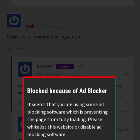
Meh
7 years ago
Да хватит уже мой комент удалять)
2
BIGONE
Author
Reply to
Meh
7 years ago
А вы не наезжайте на читателей. Или пишите по сути
Blocked because of Ad Blocker
материала, или не пишите ничего.
0
It seems that you are using some ad
blocking software which is preventing
the page from fully loading. Please
whitelist this website or disable ad
4eburgen
Reply to
BIGONE
7 years ago
blocking software.