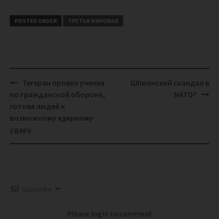
POSTED UNDER
ТРЕТЬЯ МИРОВАЯ
Post
Тегеран провел учения
Шпионский скандал в
navigation
по гражданской обороне,
NATO?
готовя людей к
возможному ядерному
удару.
Subscribe
Please login to comment