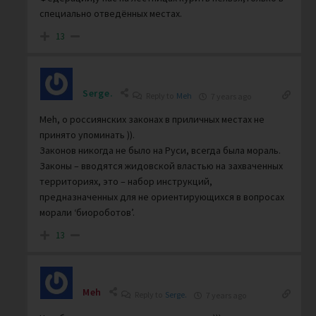
специально отведённых местах.
13
Serge.
Reply to
Meh
7 years ago
Meh, о россиянских законах в приличных местах не
принято упоминать )).
Законов никогда не было на Руси, всегда была мораль.
Законы – вводятся жидовской властью на захваченных
территориях, это – набор инструкций,
предназначенных для не ориентирующихся в вопросах
морали ‘биороботов’.
13
Meh
Reply to
Serge.
7 years ago