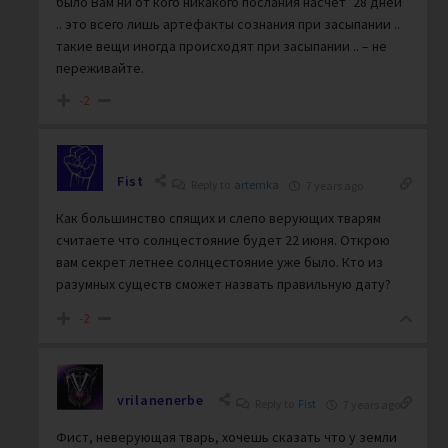
было Вам ни от кого никакого послания насчёт ’28 дней’
.. это всего лишь артефакты сознания при засыпании ..
такие вещи иногда происходят при засыпании .. – не
переживайте.
-2
Fist
Reply to
artemka
7 years ago
Как большинство спящих и слепо верующих тварям
считаете что солнцестояние будет 22 июня. Открою
вам секрет летнее солнцестояние уже было. Кто из
разумных существ сможет назвать правильную дату?
-2
vrilanenerbe
Reply to
Fist
7 years ago
Фист, неверующая тварь, хочешь сказать что у земли