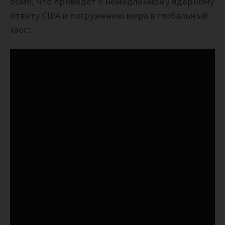
бомб, что приведет к немедленному ядерному
ответу США и погружению мира в глобальный
хаос: