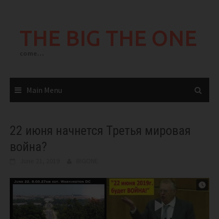
Skip
to
THE BIG THE ONE
content
come…
Main Menu
22 июня начнется Третья мировая
война?
June 21, 2019
BIGONE