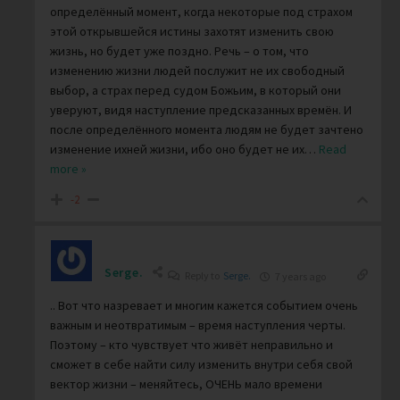
определённый момент, когда некоторые под страхом
этой открывшейся истины захотят изменить свою
жизнь, но будет уже поздно. Речь – о том, что
изменению жизни людей послужит не их свободный
выбор, а страх перед судом Божьим, в который они
уверуют, видя наступление предсказанных времён. И
после определённого момента людям не будет зачтено
изменение ихней жизни, ибо оно будет не их
…
Read
more »
-2
Serge.
Reply to
Serge.
7 years ago
.. Вот что назревает и многим кажется событием очень
важным и неотвратимым – время наступления черты.
Поэтому – кто чувствует что живёт неправильно и
сможет в себе найти силу изменить внутри себя свой
вектор жизни – меняйтесь, ОЧЕНЬ мало времени