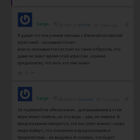
Serge.
Reply to
BIGONE
7 years ago
Я думал что эти учения связаны с близкой китайской
агрессией – оказывается нет ..
власть оказывается состоит из таких отбросов, что
даже не знает время этой агрессии.. я ранее
предполагал, что хоть это они знают.
-1
Serge.
Reply to
Dostalker
7 years ago
За тушёнкой не обязательно .. для выживания в этом
мире может помочь, но это ведь – увы, не главное. В
предсказаниях говорится, что наступит момент, когда
люди поймут, что сказанное в предсказаниях и
пророчествах – не выдумка. И сказано, что будет