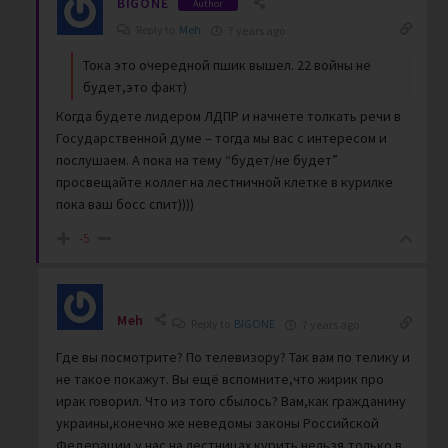
BIGONE
Author
Reply to
Meh
7 years ago
Тока это очередной пшик вышел. 22 войны не
будет,это факт)
Когда будете лидером ЛДПР и начнете толкать речи в
Государственной думе – тогда мы вас с интересом и
послушаем. А пока на тему “будет/не будет”
просвещайте коллег на лестничной клетке в курилке
пока ваш босс спит))))
-5
Meh
Reply to
BIGONE
7 years ago
Где вы посмотрите? По телевизору? Так вам по телику и
не такое покажут. Вы ещё вспомните,что жирик про
ирак говорил. Что из того сбылось? Вам,как гражданину
украины,конечно же неведомы законы Российской
Федерации,у нас на лестницах курить нельзя,только в