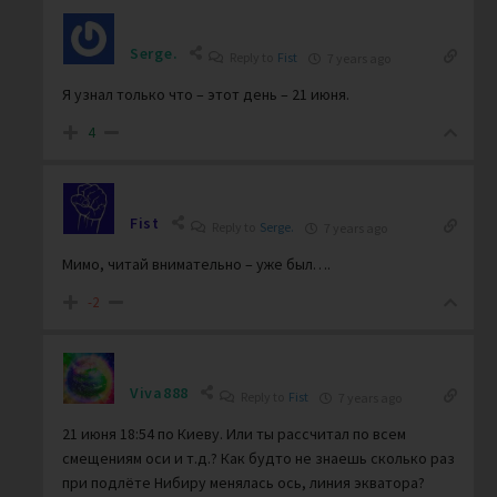
Serge.
Reply to
Fist
7 years ago
Я узнал только что – этот день – 21 июня.
4
Fist
Reply to
Serge.
7 years ago
Мимо, читай внимательно – уже был….
-2
Viva888
Reply to
Fist
7 years ago
21 июня 18:54 по Киеву. Или ты рассчитал по всем
смещениям оси и т.д.? Как будто не знаешь сколько раз
при подлёте Нибиру менялась ось, линия экватора?