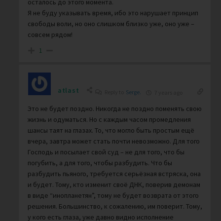
осталось до этого момента.
Я не буду указывать время, ибо это нарушает принцип
свободы воли, но оно слишком близко уже, оно уже –
совсем рядом!
1
atlast
Reply to
Serge.
7 years ago
Это не будет поздно. Никогда не поздно поменять свою
жизнь и одуматься. Но с каждым часом промедления
шансы таят на глазах. То, что могло быть простым ещё
вчера, завтра может стать почти невозможно. Для того
Господь и посылает свой суд – не для того, что бы
погубить, а для того, чтобы разбудить. Что бы
разбудить пьяного, требуется серьёзная встряска, она
и будет. Тому, кто изменит своё ДНК, поверив демонам
в виде “инопланетян”, тому не будет возврата от этого
решения. Большинство, к сожалению, им поверит. Тому,
у кого есть глаза, уже давно видно исполнение