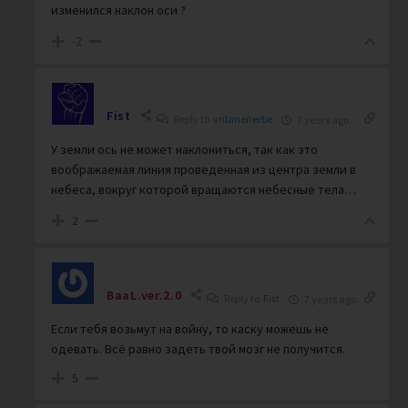
изменился наклон оси ?
-2
Fist
Reply to
vrilanenerbe
7 years ago
У земли ось не может наклониться, так как это
воображаемая линия проведенная из центра земли в
небеса, вокруг которой вращаются небесные тела…
2
BaaL.ver.2.0
Reply to
Fist
7 years ago
Если тебя возьмут на войну, то каску можешь не
одевать. Всё равно задеть твой мозг не получится.
5