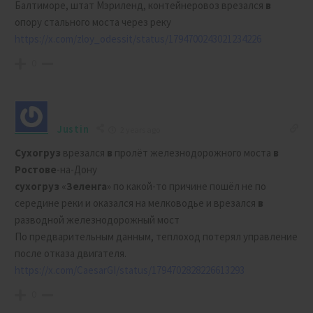
Балтиморе, штат Мэриленд, контейнеровоз врезался
в
опору стального моста через реку
https://x.com/zloy_odessit/status/1794700243021234226
0
Justin
2 years ago
Сухогруз
врезался
в
пролёт железнодорожного моста
в
Ростове
-на-Дону
сухогруз
«
Зеленга
» по какой-то причине пошёл не по
середине реки и оказался на мелководье и врезался
в
разводной железнодорожный мост
По предварительным данным, теплоход потерял управление
после отказа двигателя.
https://x.com/CaesarGI/status/1794702828226613293
0