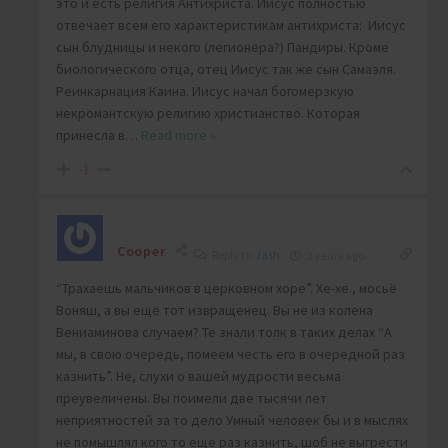
это и есть религия Антихриста. Иисус полностью
отвечает всем его характеристикам антихриста: Иисус
сын блудницы и некого (легионера?) Пандиры. Кроме
биологического отца, отец Иисус так же сын Самаэля.
Реинкарнация Каина. Иисус начал богомерзкую
некромантскую религию христианство. Которая
принесла в
…
Read more »
-1
Cooper
Reply to
Jash
2 years ago
“Трахаешь мальчиков в церковном хоре”. Хе-хе., мосьё
Воняш, а вы ещё тот извращенец. Вы не из колена
Вениаминова случаем? Те знали толк в таких делах “А
мы, в свою очередь, помеем честь его в очередной раз
казнить”. Не, слухи о вашей мудрости весьма
преувеличены. Вы поимели две тысячи лет
неприятностей за то дело Умный человек бы и в мыслях
не помышлял кого то еще раз казнить, шоб не выгрести