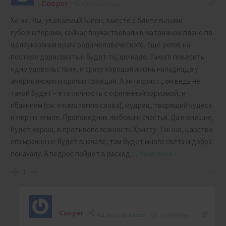
Cooper
2 years ago
Хе-хе. Вы, уважаемый Бигон, вместе с бдительными
губернаторами, сейчас поучаствовали в матричном плане по
целеуказания врага рода человеческого. Ещё рогов на
постере дорисовать и будет то, шо надо. Такого повесить
одно удовольствие, и сразу хорошая жизнь наладицца у
американских и прочих граждан. А антихрист , он ведь не
такой будет – ето личность с офигенной харизмой, и
обаянием (см. етимологию слова), мудрец, творящий чудеса
и мир на земле. Проповедник любови и счастья. Да и внешне,
будет хорош, в противоположность Христу. Так шо, царство
его мрачно не будет вначале, там будет много света и добра
поначалу. А педрос пойдет в расход
…
Read more »
1
Cooper
Reply to
Cooper
2 years ago