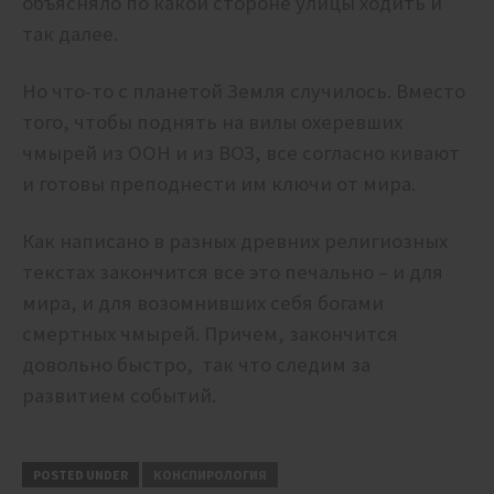
объясняло по какой стороне улицы ходить и
так далее.
Но что-то с планетой Земля случилось. Вместо
того, чтобы поднять на вилы охеревших
чмырей из ООН и из ВОЗ, все согласно кивают
и готовы преподнести им ключи от мира.
Как написано в разных древних религиозных
текстах з
акончится все это печально – и для
мира, и для возомнивших себя богами
смертных чмырей. Причем, закончится
довольно быстро, так что следим за
развитием событий.
POSTED UNDER
КОНСПИРОЛОГИЯ