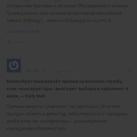
осетинскими братьями и сестрами. Объединенная и сильная
Грузия должна стать полноправным членом европейской
семьи в 2030 году”, – написал Кобахидзе в соцсети X.
-2
Justin
2 years ago
Великобритания вернëт призыв на военную службу,
если «консерваторы» выиграют выборы в парламент 4
июля, — Daily Mail
Премьер-министр Сунак хочет заставить всех 18-летних
граждан служить в армии год, либо отказаться от выходных
дней в качестве альтернативы — для выполнения
«гражданских обязанностей».