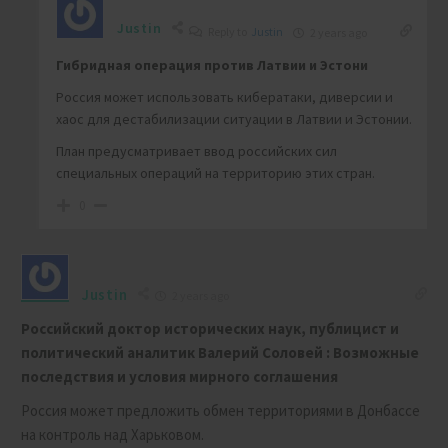
Justin
Reply to
Justin
2 years ago
Гибридная операция против Латвии и Эстони
Россия может использовать кибератаки, диверсии и
хаос для дестабилизации ситуации в Латвии и Эстонии.
План предусматривает ввод российских сил
специальных операций на территорию этих стран.
0
Justin
2 years ago
Российский доктор исторических наук, публицист и
политический аналитик Валерий Соловей :
Возможные
последствия и условия мирного соглашения
Россия может предложить обмен территориями в Донбассе
на контроль над Харьковом.