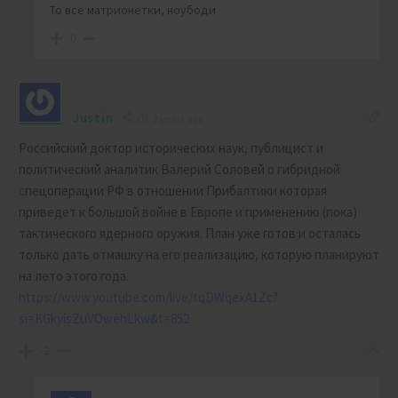
То все матрионетки, ноубоди
0
Justin
2 years ago
Российский доктор исторических наук, публицист и
политический аналитик Валерий Соловей о гибридной
спецоперации РФ в отношении Прибалтики которая
приведет к большой войне в Европе и применению (пока)
тактического ядерного оружия. План уже готов и осталась
только дать отмашку на его реализацию, которую планируют
на лето этого года.
https://www.youtube.com/live/tqDWqexA1Zc?
si=KGkyisZuVOwehLkw&t=852
-2