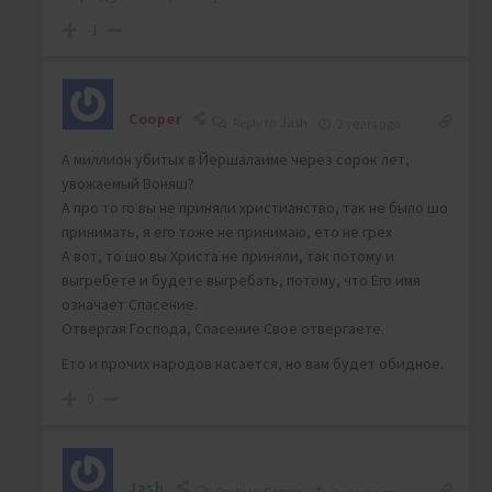
-1
Cooper
Reply to
Jash
2 years ago
А миллион убитых в Йершалаиме через сорок лет,
увожаемый Воняш?
А про то го вы не приняли христианство, так не было шо
принимать, я его тоже не принимаю, ето не грех
А вот, то шо вы Христа не приняли, так потому и
выгребете и будете выгребать, потому, что Его имя
означает Спасение.
Отвергая Господа, Спасение Свое отвергаете.
Ето и прочих народов касается, но вам будет обидное.
0
Jash
Reply to
Cooper