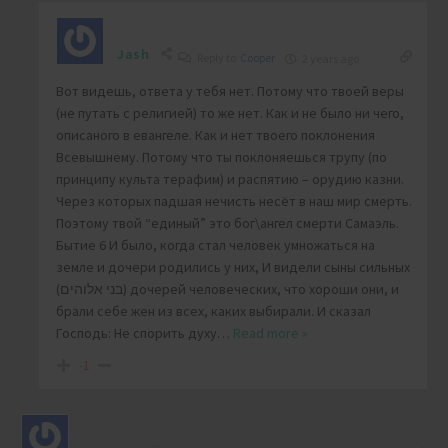
Jash
Reply to
Cooper
2 years ago
Вот видешь, ответа у тебя нет. Потому что твоей веры
(не путать с религией) то же нет. Как и не было ни чего,
описаного в евангеле. Как и нет твоего поклонения
Всевышнему. Потому что ты поклоняешься трупу (по
принципу культа терафим) и распятию – орудию казни.
Через которых падшая нечисть несёт в наш мир смерть.
Поэтому твой “единый” это бог\ангел смерти Самаэль.
Бытие 6 И было, когда стал человек умножаться на
земле и дочери родились у них, И видели сыны сильных
(בני אלוהים) дочерей человеческих, что хороши они, и
брали себе жен из всех, каких выбирали. И сказал
Господь: Не спорить духу
…
Read more »
-1