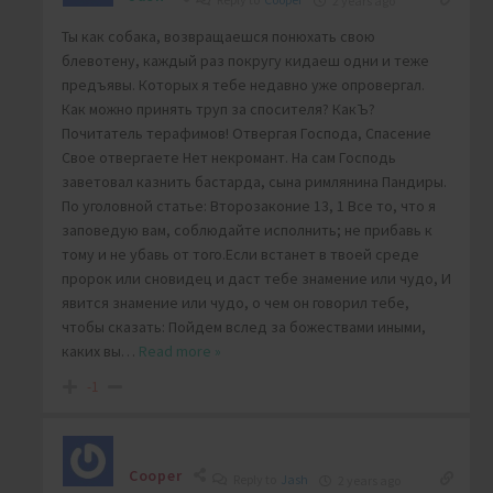
2 years ago
Ты как собака, возвращаешся понюхать свою
блевотену, каждый раз покругу кидаеш одни и теже
предъявы. Которых я тебе недавно уже опровергал.
Как можно принять труп за спосителя? КакЪ?
Почитатель терафимов! Отвергая Господа, Спасение
Свое отвергаете Нет некромант. На сам Господь
заветовал казнить бастарда, сына римлянина Пандиры.
По уголовной статье: Второзаконие 13, 1 Все то, что я
заповедую вам, соблюдайте исполнить; не прибавь к
тому и не убавь от того.Если встанет в твоей среде
пророк или сновидец и даст тебе знамение или чудо, И
явится знамение или чудо, о чем он говорил тебе,
чтобы сказать: Пойдем вслед за божествами иными,
каких вы
…
Read more »
-1
Cooper
Reply to
Jash
2 years ago