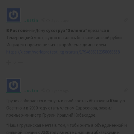
Justin
2 years ago
В
Ростове
-на-Дону
сухогруз
“
Зеленга
” врезался
в
Темерницкий мост, судно осталось без капитанской рубки.
Инцидент произошел из-за проблем с двигателем.
https://x.com/worldprotest_tg/status/1794686312358068658
0
Justin
2 years ago
Грузия собирается вернуть в свой состав Абхазию и Южную
Осетию и в 2030 году стать членом Евросоюза, заявил
премьер-министр Грузии Ираклий Кобахидзе.
“Наша грузинская мечта в том, чтобы жить в объединенной и
сильной Грузии к 2030 году вместе с нашими абхазскими и