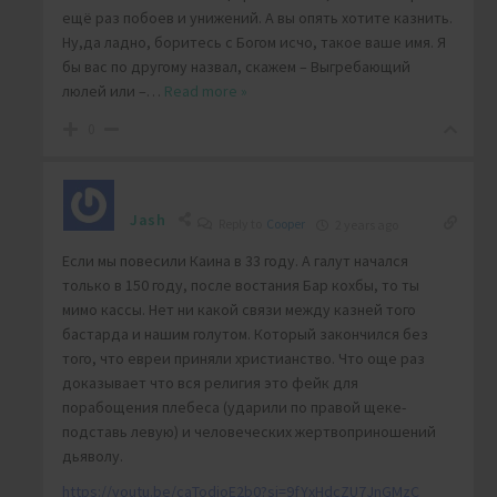
ещё раз побоев и унижений. А вы опять хотите казнить.
Ну,да ладно, боритесь с Богом исчо, такое ваше имя. Я
бы вас по другому назвал, скажем – Выгребающий
люлей или –
…
Read more »
0
Jash
Reply to
Cooper
2 years ago
Если мы повесили Каина в 33 году. А галут начался
только в 150 году, после востания Бар кохбы, то ты
мимо кассы. Нет ни какой связи между казней того
бастарда и нашим голутом. Который закончился без
того, что евреи приняли христианство. Что още раз
доказывает что вся религия это фейк для
порабощения плебеса (ударили по правой щеке-
подставь левую) и человеческих жертвоприношений
дьяволу.
https://youtu.be/caTodjoE2b0?si=9fYxHdcZU7JnGMzC