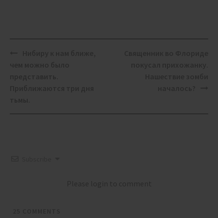
Post
Нибиру к нам ближе,
Священник во Флориде
navigation
чем можно было
покусал прихожанку.
представить.
Нашествие зомби
Приближаются три дня
началось?
тьмы.
Subscribe
Please login to comment
25
COMMENTS