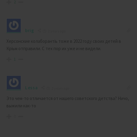
2
brig
2 years ago
Херсонские колаборантіь тоже в 2022 году своих детей в
Кріьм отправили. С тех пор их уже и не видели.
1
Lessa
2 years ago
Это чем-то отличается от нашего советского детства? Ничо,
выжили как-то
0