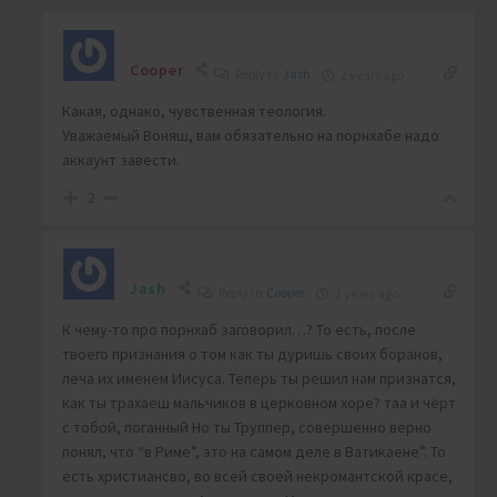
Cooper
Reply to
Jash
2 years ago
Какая, однако, чувственная теология.
Уважаемый Воняш, вам обязательно на порнхабе надо
аккаунт завести.
2
Jash
Reply to
Cooper
2 years ago
К чему-то про порнхаб заговорил…? То есть, после
твоего признания о том как ты дуришь своих боранов,
леча их именем Иисуса. Теперь ты решил нам признатся,
как ты трахаеш мальчиков в церковном хоре? таа и чёрт
с тобой, поганный Но ты Труппер, совершенно верно
понял, что “в Риме”, это на самом деле в Ватикаене”. То
есть христиансво, во всей своей некромантской красе,