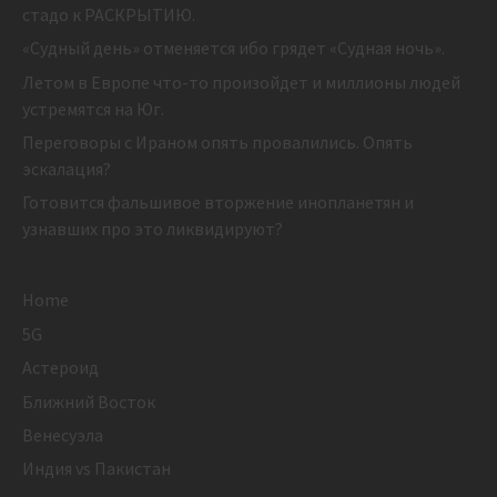
стадо к РАСКРЫТИЮ.
«Судный день» отменяется ибо грядет «Судная ночь».
Летом в Европе что-то произойдет и миллионы людей
устремятся на Юг.
Переговоры с Ираном опять провалились. Опять
эскалация?
Готовится фальшивое вторжение инопланетян и
узнавших про это ликвидируют?
Home
5G
Астероид
Ближний Восток
Венесуэла
Индия vs Пакистан