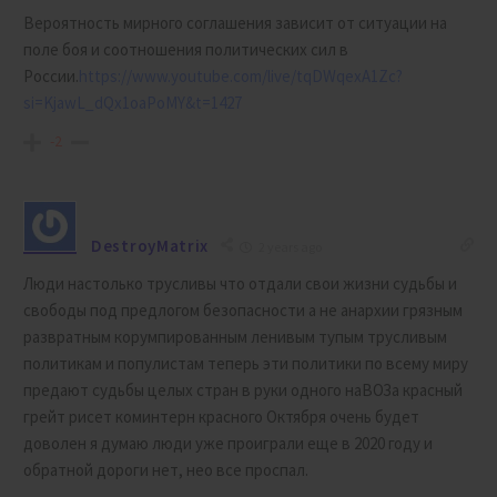
Вероятность мирного соглашения зависит от ситуации на
поле боя и соотношения политических сил в
России.
https://www.youtube.com/live/tqDWqexA1Zc?
si=KjawL_dQx1oaPoMY&t=1427
-2
DestroyMatrix
2 years ago
Люди настолько трусливы что отдали свои жизни судьбы и
свободы под предлогом безопасности а не анархии грязным
развратным корумпированным ленивым тупым трусливым
политикам и популистам теперь эти политики по всему миру
предают судьбы целых стран в руки одного наВОЗа красный
грейт рисет коминтерн красного Октября очень будет
доволен я думаю люди уже проиграли еще в 2020 году и
обратной дороги нет, нео все проспал.