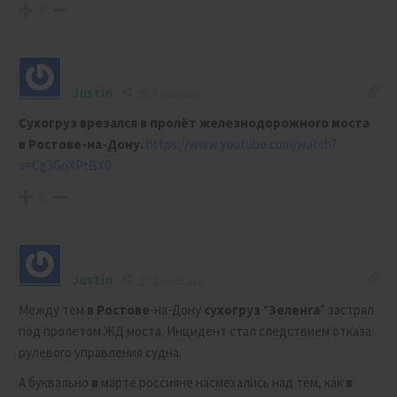
0
Justin
2 years ago
Сухогруз врезался в пролёт железнодорожного моста
в Ростове-на-Дону.
https://www.youtube.com/watch?
v=Cg3GqXPtBX0
0
Justin
2 years ago
Между тем
в
Ростове
-на-Дону
сухогруз
“
Зеленга
” застрял
под пролетом ЖД моста. Инцидент стал следствием отказа
рулевого управления судна.
А буквально
в
марте россияне насмехались над тем, как
в