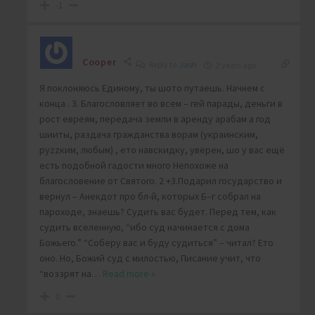
-1
Cooper
Reply to
Jash
2 years ago
Я поклоняюсь Единому, ты шото путаешь. Начнем с
конца . 3. Благословляет во всем – гей парады, деньги в
рост евреям, передача земли в аренду арабам а год
шииты, раздача гражданства ворам (украинским,
руzzким, любым) , ето навскидку, уверен, шо у вас ещё
есть подобной гадости много Непохоже на
благословение от Святого. 2 +3.Подарил государство и
вернул – Анекдот про бл-й, которых Б–г собрал на
пароходе, знаешь? Судить вас будет. Перед тем, как
судить вселенную, “ибо суд начинается с дома
Божьего.” “Соберу вас и буду судиться” – читал? Ето
оно. Но, Божий суд с милостью, Писание учит, что
“воззрят на
…
Read more »
0