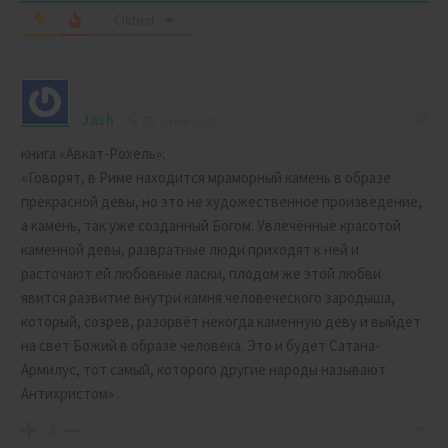
Oldest
Jash
2 years ago
книга «Авкат-Рохель»:
«Говорят, в Риме находится мраморный камень в образе
прекрасной девы, но это не художественное произведение,
а камень, так уже созданный Богом. Увлечённые красотой
каменной девы, развратные люди приходят к ней и
расточают ей любовные ласки, плодом же этой любви
явится развитие внутри камня человеческого зародыша,
который, созрев, разорвёт некогда каменную деву и выйдет
на свет Божий в образе человека. Это и будет Сатана-
Армилус, тот самый, которого другие народы называют
Антихристом»
-2