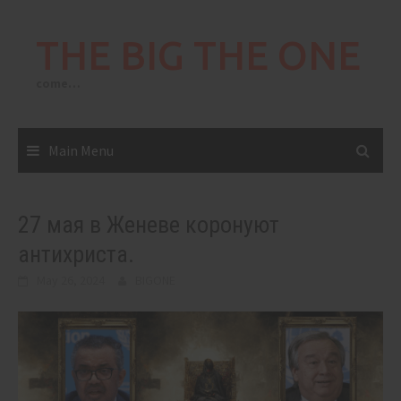
Skip
to
THE BIG THE ONE
content
come…
Main Menu
27 мая в Женеве коронуют
антихриста.
May 26, 2024
BIGONE