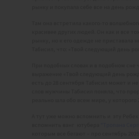
рынку и покупала себе все на день рож
Там она встретила какого-то волшебног
красивее других людей. Он как и все т
рынку, но к его одежде не приставала н
Табисил, что: «Твой следующий день ро
При подобных словах и в подобном сне
выражение «Твой следующий день рожде
есть до 28 сентября Табисил может и н
слов мужчины Табисил поняла, что про
реально шла обо всем мире, у которого 
А тут уже можно вспомнить и эту Ребек
вспомнить ванг ютубера
“Тропана Серг
которым все бегают – про сентябрь 2025