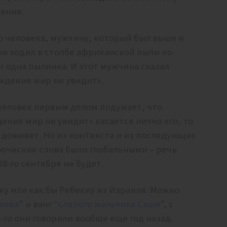
дения.
о человека, мужчину, который был выше и
оже ходил в столбе африканской пыли по
и одна пылинка. И этот мужчина сказал
ждения мир не увидит».
 человек первым делом подумает, что
ния мир не увидит» касается лично его, то
е доживет. Но из контекста и из последующих
роческие слова были глобальными – речь
28-го сентября не будет.
ку или как бы Ребекку из Израиля. Можно
еева”
и ванг
“слепого мальчика Саши”
, с
-го они говорили вообще еще год назад.