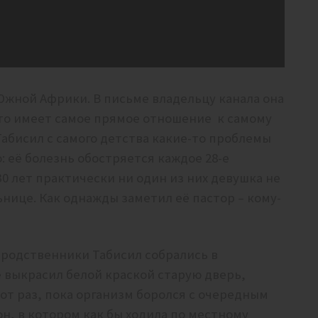
Южной Африки. В письме владельцу канала она
что имеет самое прямое отношение к самому
Табисил с самого детства какие-то проблемы
: её болезнь обостряется каждое 28-е
30 лет практически ни один из них девушка не
ьнице. Как однажды заметил её пастор – кому-
да родственники Табисил собрались в
 выкрасил белой краской старую дверь,
тот раз, пока организм боролся с очередным
н, в котором как бы ходила по местному