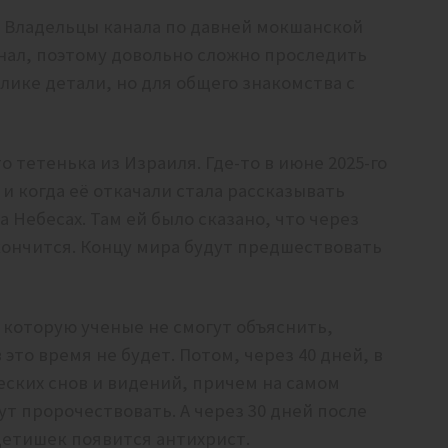
. Владельцы канала по давней мокшанской
нал, поэтому довольно сложно проследить
ике детали, но для общего знакомства с
о тетенька из Израиля. Где-то в июне 2025-го
 когда её откачали стала рассказывать
Небесах. Там ей было сказано, что через
кончится. Концу мира будут предшествовать
, которую ученые не смогут объяснить,
это время не будет. Потом, через 40 дней, в
еских снов и видений, причем на самом
ут пророчествовать. А через 30 дней после
детишек появится антихрист.