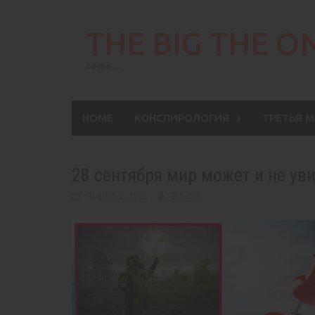
Skip
to
THE BIG THE O
content
come…
HOME
КОНСПИРОЛОГИЯ
ТРЕТЬЯ 
28 сентября мир может и не уви
August 2, 2025
BIGONE