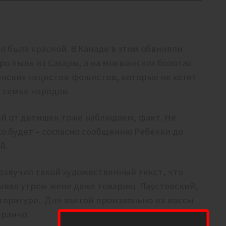
о была красной. В Канаде в этом обвиняли
о пыль из Сахары, а на мокшанских болотах
нских нацистов-фошистов, которые не хотят
 семье народов.
й от детишек тоже наблюдаем, факт. Не
ько будет – согласно сообщению Ребекки до
ей.
 озвучил такой художественный текст, что
ывал утром жене даже товарищ Паустовский,
тературе. Для взятой произвольно из массы
транно.