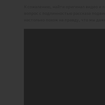
К сожалению, найти оригинал видео и п
вопрос с подлинностью рассказа подви
настолько похож на правду, что мы да