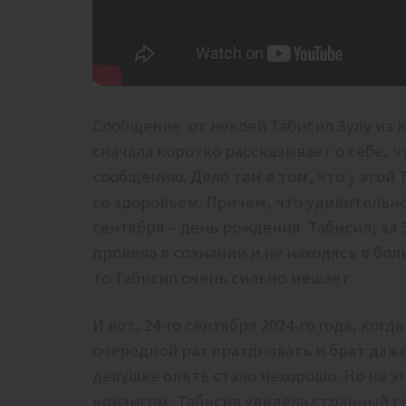
Сообщение от некоей Табисил Зулу из 
сначала коротко рассказывает о себе, 
сообщению. Дело там в том, что у этой 
со здоровьем. Причем, что удивительно
сентября – день рождения Табисил, за 
провела в сознании и не находясь в бол
то Табисил очень сильно мешает.
И вот, 24-го сентября 2024-го года, ког
очередной раз праздновать и брат даже
девушке опять стало нехорошо. Но на э
кризисом, Табисил увидела странный со