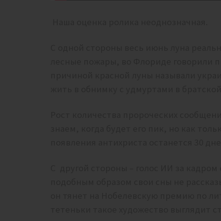
Наша оценка ролика неоднозначная.
С одной стороны весь июнь луна реальн
лесные пожары, во Флориде говорили пр
причиной красной луны называли украи
жить в обнимку с удмуртами в братской
Рост количества пророческих сообщени
знаем, когда будет его пик, но как тол
появления антихриста останется 30 дн
С другой стороны – голос ИИ за кадром
подобным образом свои сны не рассказ
он тянет на Нобелевскую премию по ли
тетеньки такое художество выглядит с