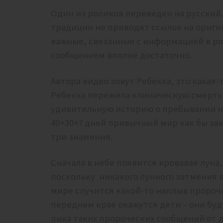
Один из роликов переведен на русский
традиции не приводят ссылок на ориги
важные, связанные с информацией в рол
сообщением вполне достаточно.
Автора видео зовут Ребекка, это какая-т
Ребекка пережила клиническую смерть и
удивительную историю о пребывании на 
40+30+? дней привычный мир как бы за
три знамения.
Сначала в небе появится кровавая луна
поскольку никакого лунного затмения в 
мире случится какой-то наплыв пророч
переднем крае окажутся дети – они буд
пика таких пророческих сообщений от 