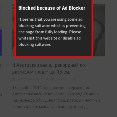
Blocked because of Ad Blocker
It seems that you are using some ad
blocking software which is preventing
the page from fully loading. Please
whitelist this website or disable ad
blocking software.
и
В Австралии выпал рекордный по
размерам град – до 15 см.
December 14, 2019
BIGONE
7
13 декабря 2019 года, на фоне терзающих
Австралию лесных пожаров, на город Гимпи в
й
Квинсленде обрушился град, который местные
климатологи назвали самым крупным
[...]