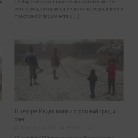
к
TheBigTheOne.com является эсхатология – то
есть наука, которая занимается исследованием и
трактовкой пророчеств о
[...]
В центре Индии выпал огромный град и
снег.
December 14, 2019
BIGONE
2
e
12 декабря 2019 года жители района Нагаур в