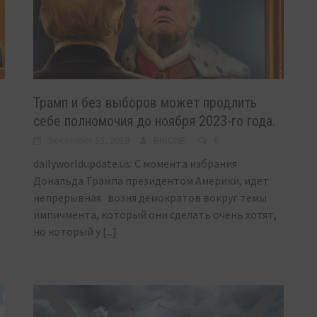
Трамп и без выборов может продлить
себе полномочия до ноября 2023-го года.
December 15, 2019
BIGONE
6
dailyworldupdate.us: С момента избрания
Дональда Трампа президентом Америки, идет
непрерывная возня демократов вокруг темы
импичмента, который они сделать очень хотят,
но который у
[...]