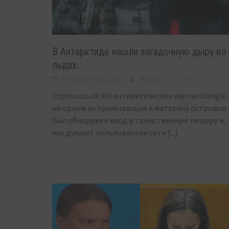
В Антарктиде нашли загадочную дыру во
льдах.
December 16, 2019
BIGONE
27
Express.co.uk: На антарктических картах Google,
на одном из прилегающих к материку островов
был обнаружен вход в таинственную пещеру и,
как думают пользователи сети
[...]