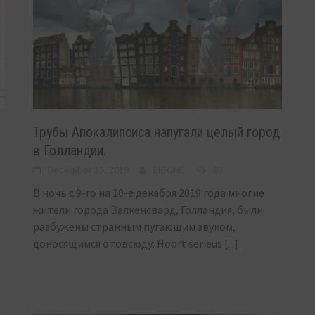
Трубы Апокалипсиса напугали целый город
в Голландии.
December 15, 2019
BIGONE
20
В ночь с 9-го на 10-е декабря 2019 года многие
жители города Валкенсвард, Голландия, были
разбужены странным пугающим звуком,
доносящимся отовсюду: Hoort serieus
[...]