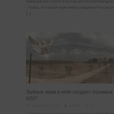
завершении строительства моста Благовещенс
– Хэйхэ, который через Амур соединил Россию и
[...]
Трубные звуки в небе создают огромные
НЛО?
December 14, 2019
BIGONE
4
С появлением в сети такого сервиса как YouTub