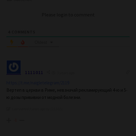
Please login to comment
4
COMMENTS
Oldest
1111011
3 years ago
https://t.me/naigletelegram/2119
Вертеп в церкви в Риме, невзначай рекламирующий 4-ю и 5-
ю дозы прививки от модной болезни.
Last edited 3 years ago by 1111011
-1