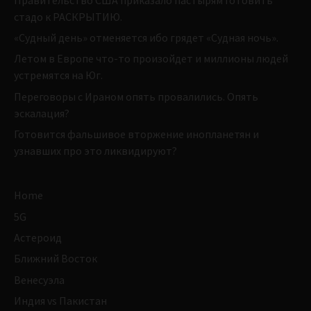
стадо к РАСКРЫТИЮ.
«Судный день» отменяется ибо грядет «Судная ночь».
Летом в Европе что-то произойдет и миллионы людей
устремятся на Юг.
Переговоры с Ираном опять провалились. Опять
эскалация?
Готовится фальшивое вторжение инопланетян и
узнавших про это ликвидируют?
Home
5G
Астероид
Ближний Восток
Венесуэла
Индия vs Пакистан