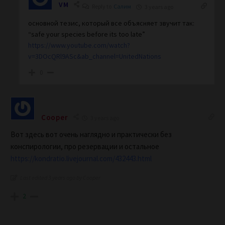
VM
Reply to
Салим
3 years ago
основной тезис, который все объясняет звучит так:
“safe your species before its too late”
https://www.youtube.com/watch?
v=3DOcQRl9ASc&ab_channel=UnitedNations
0
Cooper
3 years ago
Вот здесь вот очень наглядно и практически без
конспирологии, про резервации и остальное
https://kondratio.livejournal.com/432443.html
Last edited 3 years ago by Cooper
2