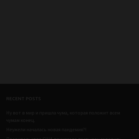
RECENT POSTS
Ну вот в мир и пришла чума, которая положит всем
чумам конец.
Неужели началась новая пандемия?!
Правительство США приказало пастырям готовить