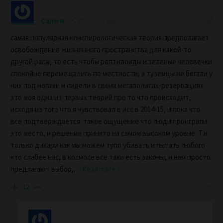
Салим
3 years ago
самая популярная конспирологическая теория предполагает
освобождение жизненного пространства для какой-то
другой расы, то есть чтобы рептилоиды и зеленые человечки
спокойно перемещались по местности, а туземцы не бегали у
них под ногами и сидели в своих мегаполисах-резервациях.
это моя одна из первых теорий про то что происходит,
исходя из того что я чувствовал в исс в 2014-15, и пока что
всё подтверждается. такое ощущение что люди проиграли
это место, и решение принято на самом высоком уровне. Т.к.
только дикари как мы можем тупо убивать и пытать любого
кто слабее нас, в космосе всё таки есть законы, и нам просто
предлагают выбор,
…
Read more »
12