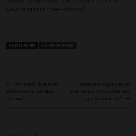
гуманитарки в виде одеял с оспой, так что
следим за развитием событий.
POSTED UNDER
КОНСПИРОЛОГИЯ
Post
От людей скрывают
Графен находят уже во
navigation
небо. Но кто, зачем и
всех лекарствах. Зачем его
почему?
туда добавляют?
Subscribe