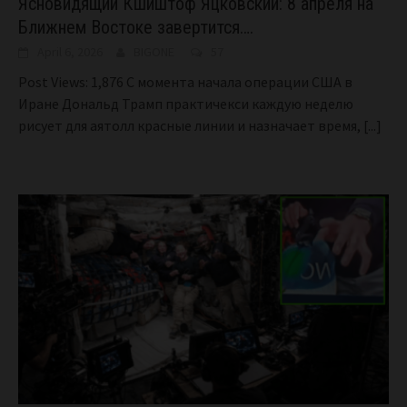
Ясновидящий Кшиштоф Яцковский: 8 апреля на
Ближнем Востоке завертится….
April 6, 2026
BIGONE
57
Post Views: 1,876 С момента начала операции США в
Иране Дональд Трамп практичекси каждую неделю
рисует для аятолл красные линии и назначает время,
[...]