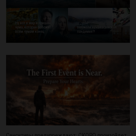
Ну вот в мир и пришла
чума, которая положит
Неужели началась новая
всем чумам конец.
пандемия?!
Сенситивы предупреждают: СКОРО произойдет