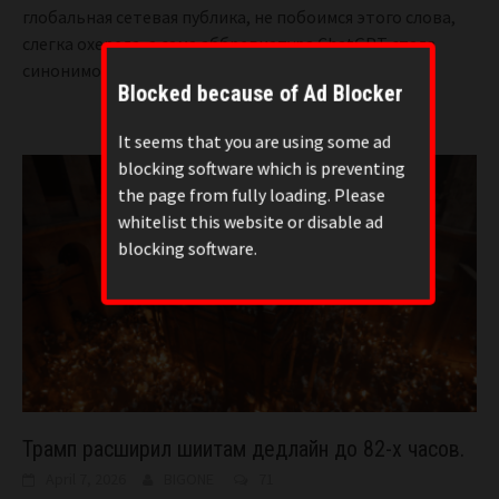
глобальная сетевая публика, не побоимся этого слова,
слегка охерела, а сама аббревиатура ChatGPT стала
синонимом
[...]
Blocked because of Ad Blocker
It seems that you are using some ad
blocking software which is preventing
the page from fully loading. Please
whitelist this website or disable ad
blocking software.
Трамп расширил шиитам дедлайн до 82-х часов.
April 7, 2026
BIGONE
71