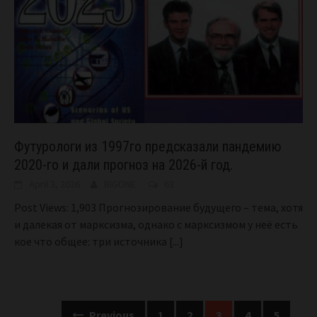
Футурологи из 1997го предсказали пандемию
2020-го и дали прогноз на 2026-й год.
April 3, 2026
BIGONE
63
Post Views: 1,903 Прогнозирование будущего – тема, хотя
и далекая от марксизма, однако с марксизмом у неё есть
кое что общее: три источника
[...]
Posts
Previous
1
2
3
4
5