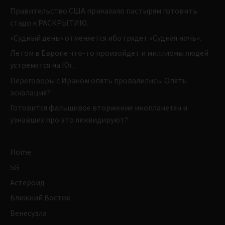
Правительство США приказало пастырям готовить
стадо к РАСКРЫТИЮ.
«Судный день» отменяется ибо грядет «Судная ночь».
Летом в Европе что-то произойдет и миллионы людей
устремятся на Юг.
Переговоры с Ираном опять провалились. Опять
эскалация?
Готовится фальшивое вторжение инопланетян и
узнавших про это ликвидируют?
Home
5G
Астероид
Ближний Восток
Венесуэла