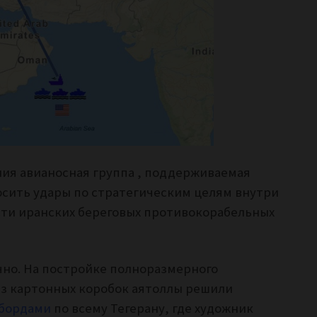
яния авианосная группа , поддерживаемая
сить удары по стратегическим целям внутри
сти иранских береговых противокорабельных
чно. На постройке полноразмерного
из картонных коробок аятоллы решили
лбордами
по всему Тегерану, где художник