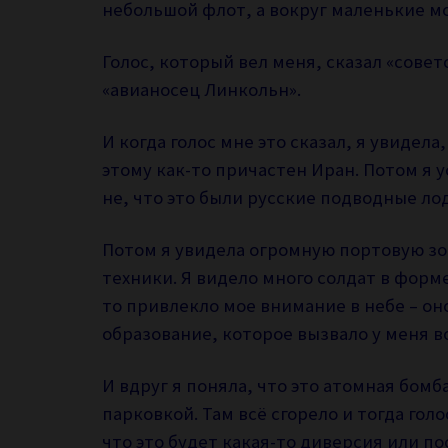
небольшой флот, а вокруг маленькие м
Голос, который вел меня, сказал «совет
«авианосец Линкольн».
И когда голос мне это сказал, я увидела
этому как-то причастен Иран. Потом я 
не, что это были русские подводные ло
Потом я увидела огромную портовую зон
техники. Я видело много солдат в форме
то привлекло мое внимание в небе – он
образование, которое вызвало у меня в
И вдруг я поняла, что это атомная бомб
парковкой. Там всё сгорело и тогда голос
что это будет какая-то диверсия или п