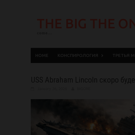
Skip
to
THE BIG THE O
content
come…
HOME
КОНСПИРОЛОГИЯ
ТРЕТЬЯ 
USS Abraham Lincoln скоро буде
January 26, 2026
BIGONE