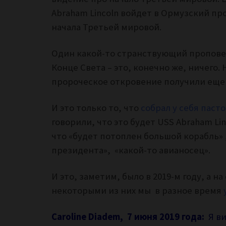
Abraham Lincoln войдет в Ормузский пр
начала Третьей мировой.
Один какой-то странствующий пропове
Конце Света – это, конечно же, ничего.
пророческое откровение получили еще г
И это только то, что
собрал у себя пас
говорили, что это будет USS Abraham Lin
что «будет потоплен большой корабль» 
президента», «какой-то авианосец».
И это, заметим, было в 2019-м году, а на
некоторыми из них мы в разное время
Caroline Diadem, 7 июня 2019 года:
Я в