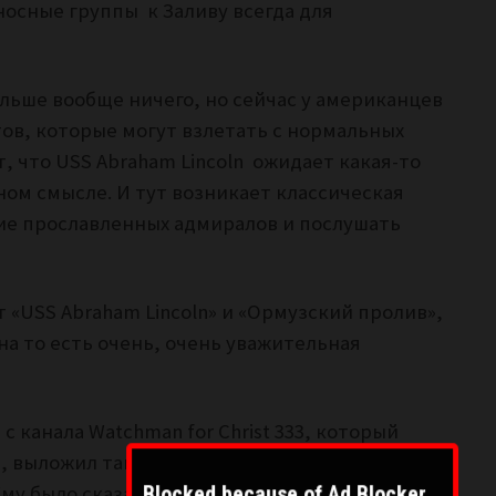
носные группы к Заливу всегда для
ольше вообще ничего, но сейчас у американцев
тов, которые могут взлетать с нормальных
 что USS Abraham Lincoln ожидает какая-то
сном смысле. И тут возникает классическая
ние прославленных адмиралов и послушать
т «USS Abraham Lincoln» и «Ормузский пролив»,
на то есть очень, очень уважительная
с канала Watchman for Christ 333, который
, выложил там развернутое пророческое
му было сказано и показано, что когда USS
Blocked because of Ad Blocker