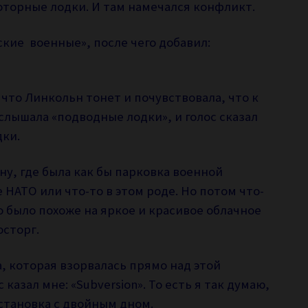
оторные лодки. И там намечался конфликт.
ские военные», после чего добавил:
, что Линкольн тонет и почувствовала, что к
услышала «подводные лодки», и голос сказал
дки.
у, где была как бы парковка военной
 НАТО или что-то в этом роде. Но потом что-
о было похоже на яркое и красивое облачное
осторг.
а, которая взорвалась прямо над этой
 казал мне: «Subversion». То есть я так думаю,
остановка с двойным дном.