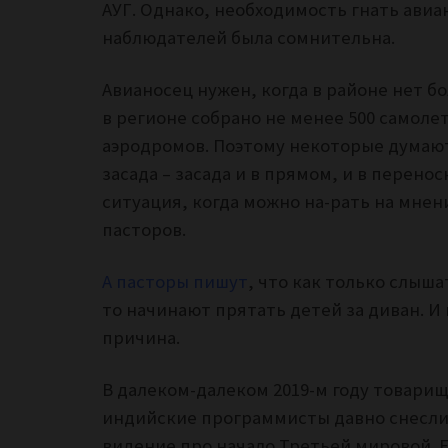
АУГ. Однако, необходимость гнать авиа
наблюдателей была сомнительна.
Авианосец нужен, когда в районе нет б
в регионе собрано не менее 500 самоле
аэродромов. Поэтому некоторые думают,
засада – засада и в прямом, и в перено
ситуация, когда можно на-рать на мне
пасторов.
А пасторы пишут
, что как только слыша
то начинают прятать детей за диван. И 
причина.
В далеком-далеком 2019-м году товарищ 
индийские программисты давно снесли
видение про начало Третьей мировой. Е