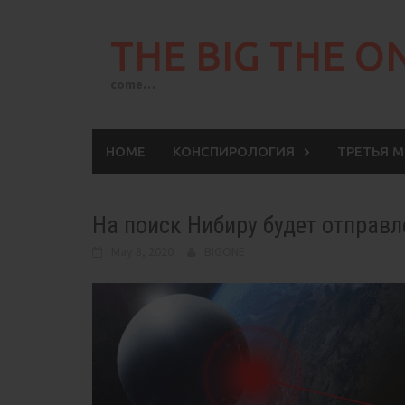
Skip
to
THE BIG THE O
content
come…
HOME
КОНСПИРОЛОГИЯ
ТРЕТЬЯ 
На поиск Нибиру будет отправл
May 8, 2020
BIGONE