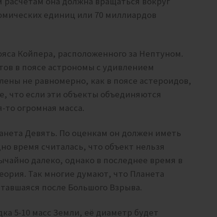
м расчетам она
должна вращаться вокруг
номических единиц или 70 миллиардов
яса Койпера, расположенного за Нептуном.
тов в поясе астрономы с удивлением
лены не равномерно, как в поясе астероидов,
е, что если эти объекты объединяются
я-то огромная масса.
нета Девять. По оценкам он должен иметь
дно время считалась, что объект нельзя
ычайно далеко, однако в последнее время в
еория. Так многие думают, что Планета
ставшаяся после Большого Взрыва.
ка 5-10 масс Земли, её диаметр будет