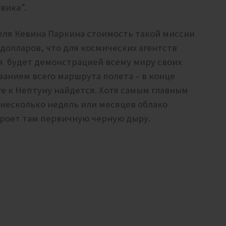
вика”.
еля Кевина Паркина стоимость такой миссии
 долларов, что для космических агентств
я будет демонстрацией всему миру своих
анием всего маршрута полета – в конце
ге к Нептуну найдется. Хотя самым главным
а несколько недель или месяцев облако
кроет там первичную черную дыру.