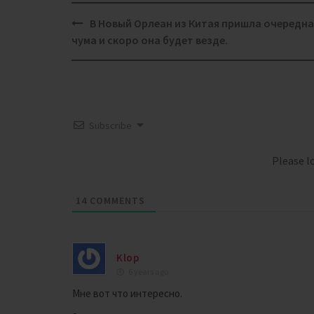
Post
В Новый Орлеан из Китая пришла очередна
navigation
чума и скоро она будет везде.
Subscribe
Please 
14
COMMENTS
Klop
6 years ago
Мне вот что интересно.