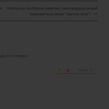
я
Контроль за сбором энергии с миллиардов людей
перехватила некая “третья сила”?
login to comment
Oldest