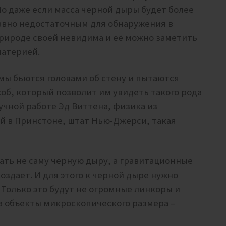
Но даже если масса черной дыры будет более
равно недостаточным для обнаружения в
природе своей невидима и её можно заметить
материей.
мы бьются головами об стену и пытаются
об, который позволит им увидеть такого рода
аучной работе
Эд Виттена, физика из
й в Принстоне, штат Нью-Джерси, такая
ать не саму черную дыру, а гравитационные
оздает. И для этого к черной дыре нужно
 Только это будут не огромные линкоры и
а объекты микроскопического размера –