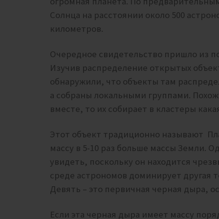
огромная планета. По предварительны
Солнца на расстоянии около 500 астро
километров.
Очередное свидетельство пришло из по
Изучив распределение открытых объек
обнаружили, что объекты там распреде
а собраны локальными группами. Похож
вместе, то их собирает в кластеры кака
Этот объект традиционно называют Пла
массу в 5-10 раз больше массы Земли. О
увидеть, поскольку он находится чрезв
среде астрономов доминирует другая т
Девять – это первичная черная дыра, о
Если эта черная дыра имеет массу поряд