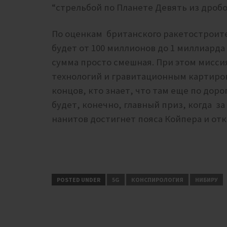
“стрельбой по Планете Девять из дробо
По оценкам британского ракетостроит
будет от 100 миллионов до 1 миллиарда
сумма просто смешная. При этом мисси
технологий и гравитационным картиров
концов, кто знает, что там еще по доро
будет, конечно, главный приз, когда з
нанитов достигнет пояса Койпера и от
POSTED UNDER
5G
КОНСПИРОЛОГИЯ
НИБИРУ