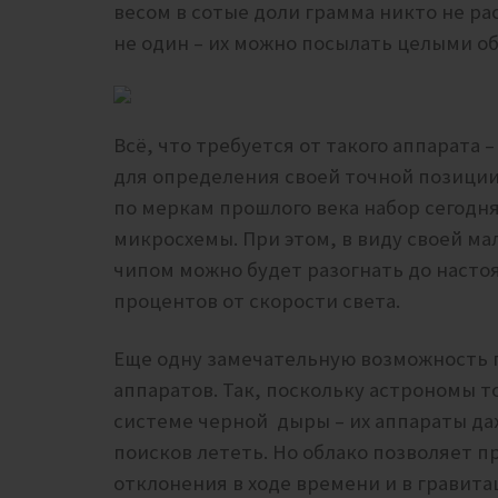
весом в сотые доли грамма никто не ра
не один – их можно посылать целыми о
Всё, что требуется от такого аппарата 
для определения своей точной позиции
по меркам прошлого века набор сегодн
микросхемы. При этом, в виду своей м
чипом можно будет разогнать до насто
процентов от скорости света.
Еще одну замечательную возможность п
аппаратов. Так, поскольку астрономы 
системе черной дыры – их аппараты да
поисков лететь. Но облако позволяет п
отклонения в ходе времени и в гравита