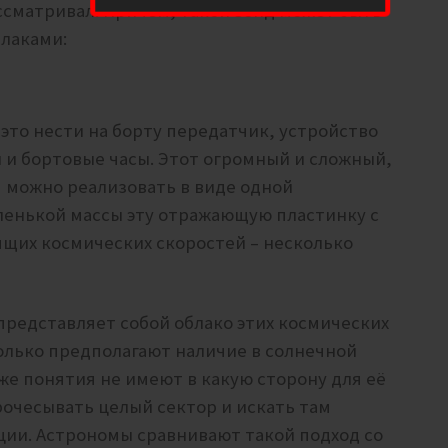
ссматривал. Причем, такой зонд может быть
блаками:
– это нести на борту передатчик, устройство
 и бортовые часы. Этот огромный и сложный,
я можно реализовать в виде одной
аленькой массы эту отражающую пластинку с
ящих космических скоростей – несколько
редставляет собой облако этих космических
только предполагают наличие в солнечной
же понятия не имеют в какую сторону для её
рочесывать целый сектор и искать там
ции. Астрономы сравнивают такой подход со