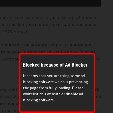
льтате несчастного случая, который привел
 по телефону во время грозы и молния попала
1975-м году).
онял это, только когда обратил внимание,
 телефона, а тело его лежит на полу. Дальше
ы, которые показали ему 13 видений будущего
Blocked because of Ad Blocker
It seems that you are using some ad
blocking software which is preventing
the page from fully loading. Please
ие, Бринкли немедленно кинулся записывать
whitelist this website or disable ad
оэтому обрывки воспоминаний он записывал на
blocking software.
ые коробки. В результате получилось 13
стал посылать в газеты и требовал обратить