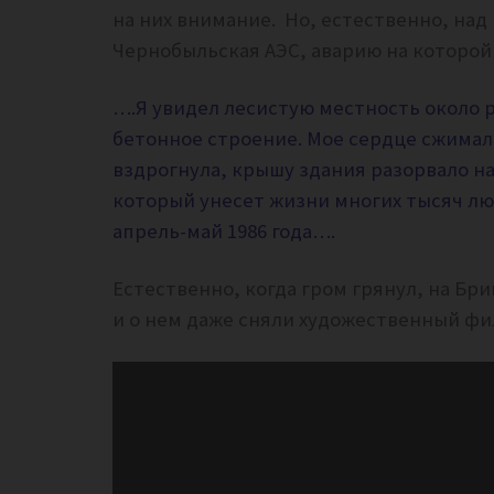
на них внимание. Но, естественно, над
Чернобыльская АЭС, аварию на которой в
….Я увидел лесистую местность около 
бетонное строение. Мое сердце сжимал
вздрогнула, крышу здания разорвало на 
который унесет жизни многих тысяч лю
апрель-май 1986 года….
Естественно, когда гром грянул, на Бр
и о нем даже сняли художественный фи