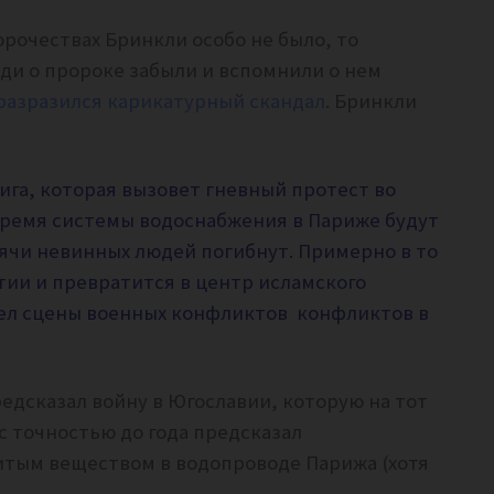
рочествах Бринкли особо не было, то
ди о пророке забыли и вспомнили о нем
разразился карикатурный скандал
. Бринкли
нига, которая вызовет гневный протест во
время системы водоснабжения в Париже будут
ячи невинных людей погибнут. Примерно в то
тии и превратится в центр исламского
идел сцены военных конфликтов конфликтов в
редсказал войну в Югославии, которую на тот
с точностью до года предсказал
итым веществом в водопроводе Парижа (хотя