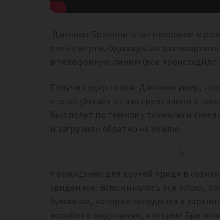
Дэннион Бринкли стал пророком в резу
его к смерти. Однажды он разговаривал
в телефонную линию (все происходило в 
Получив удар током Дэннион умер, но п
что он убегает от выстрелившего в него
был полет по темному тоннелю и ангел
и загрузили обратно на Землю.
Неожиданно для врачей придя в сознан
увиденное. Вспоминалось все плохо, п
бумажках, которые складывал в картонн
коробок с видениями, которые Бринкли 