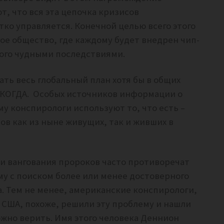
, что вся эта цепочка кризисов
ко управляется. Конечной целью всего этого
ое общество, где каждому будет внедрен чип-
того чудными последствиями.
ать весь глобальный план хотя бы в общих
 и КОГДА. Особых источников информации о
у конспирологи используют то, что есть –
в как из ныне живущих, так и живших в
 и вангования пророков часто противоречат
ому с поиском более или менее достоверного
. Тем не менее, американские конспирологи,
США, похоже, решили эту проблему и нашли
ожно верить. Имя этого человека Деннион