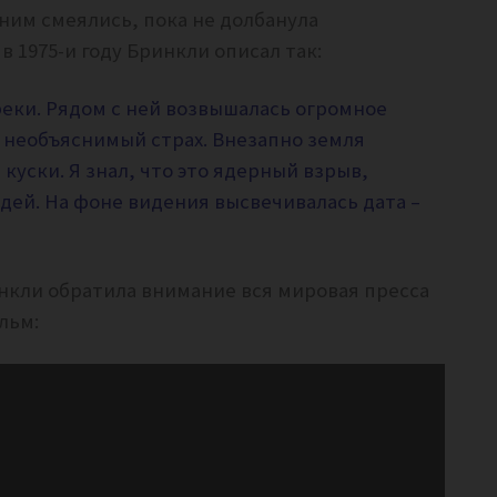
 ним смеялись, пока не долбанула
 1975-и году Бринкли описал так:
реки. Рядом с ней возвышалась огромное
 необъяснимый страх. Внезапно земля
куски. Я знал, что это ядерный взрыв,
дей. На фоне видения высвечивалась дата –
инкли обратила внимание вся мировая пресса
льм: