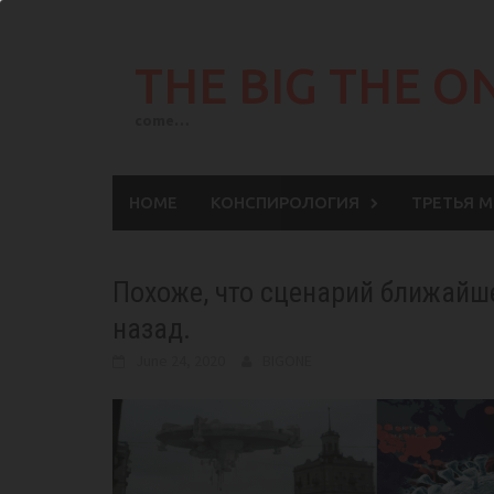
Skip
to
THE BIG THE O
content
come…
HOME
КОНСПИРОЛОГИЯ
ТРЕТЬЯ 
Похоже, что сценарий ближайш
назад.
June 24, 2020
BIGONE