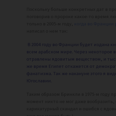
Поскольку больше конкретных дат в про
поговорив о пророке какое-то время лю
только в 2005-м году,
когда во Франции 
написал о нем так:
В 2004 году во Франции будет издана к
всем арабском мире. Через некоторое 
отравлены ядовитым веществом, и тыс
же время Египет откажется от демокра
фанатизма. Так же накануне этого я в
Югославии.
Таким образом Бринкли в 1975-м году п
момент никто не мог даже вообразить, 
карикатурный скандал и ошибся с ядов
еще все может быть).