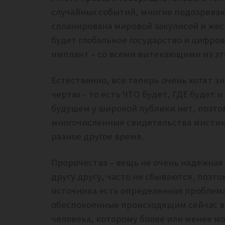
случайных событий, многие подозревают
спланирована мировой закулисой и жест
будет глобальное государство и цифров
имплант – со всеми вытекающими из э
Естественно, все теперь очень хотят зн
чертах – то есть ЧТО будет, ГДЕ будет
будущем у широкой публики нет, поэтом
многочисленные свидетельства мистико
разное другое время.
Пророчества – вещь не очень надежная
другу другу, часто не сбываются, поэт
источника есть определенная проблема
обеспокоенные происходящим сейчас в 
человека, которому более или менее м