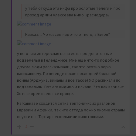
у тебя откуда эта инфа про золотые телеги и про
проход армии Алексеева мимо Краснодара?
Кавказ… Чо ж всем надо-то от него, а Бигон?
у него там интересная глава есть про допотопные
подземелья в Геленджике. Мне еще что-то подобное
другие люди рассказывали, так что охотно верю
написанному. По легенде после последней большой
войны (Арджуна, виманы и все такое) ЯО распихали по
подземельям. Вот его видимо и искали. Это как вариант.
Хотя скорее всего все проще.
На Кавказе сходится сетка тектоничксих разломов
Евразии и Африки, так что оттуда можно многие страны
опустить в Тартар несколькими килотоннами.
-4