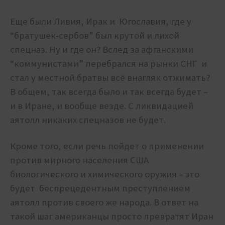
Еще были Ливия, Ирак и Югославия, где у
“братушек-сербов” был крутой и лихой
спецназ. Ну и где он? Вслед за афганскими
“коммунистами” перебрался на рынки СНГ и
стал у местной братвы всё внагляк отжимать?
В общем, так всегда было и так всегда будет –
и в Иране, и вообще везде. С ликвидацией
аятолл никаких спецназов не будет.
Кроме того, если речь пойдет о применении
против мирного населения США
биологического и химического оружия – это
будет беспрецедентным преступлением
аятолл против своего же народа. В ответ на
такой шаг американцы просто превратят Иран