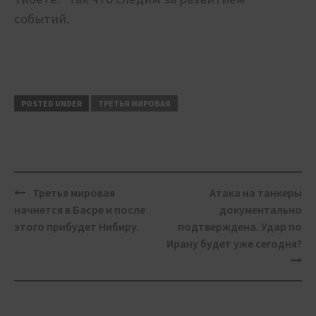
событий.
POSTED UNDER
ТРЕТЬЯ МИРОВАЯ
Post
Третья мировая
Атака на танкеры
navigation
начнется в Басре и после
документально
этого прибудет Нибиру.
подтверждена. Удар по
Ирану будет уже сегодня?