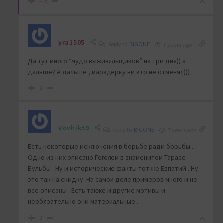
-15
yra1505
Reply to
BIGONE
7 years ago
Да тут много “чудо выживальщиков” на три дня)) а
дальше? А дальше , марадерку ни кто не отменял)))
2
Vovhik59
Reply to
BIGONE
7 years ago
Есть некоторые исключения в борьбе ради борьбы .
Одно из них описано Гоголем в знаменитом Тарасе
Бульбы . Ну и исторические факты тот же Евпатий . Ну
это так на скидку. На самом деле примеров много и не
все описаны . Есть также и другие мотивы и
необязательно они материальные .
2