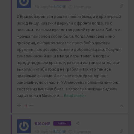
Reply to
BIGONE
7 years ago
С Краснодаром там долгая эпопея была, а я про первый
поход пишу. Казачки дернули с фронта когда, то с
полными телегами пулеметов домой приехали. Бабло и
жрачка там самой собой были. Когда Алексеев мимо
проходил, он гонцов заслал с просьбой о помощи
оружием, продовольствием и добровольцами. Получил
символический шиш в виде пары телег. А когда к
городу подошли красные, казачки им три воза золота
выкатили чтобы город не грабили. Так что там все
правильно сказано. А в плане офицеров верное
замечание, но отчасти. У Алексеева половина личного
состава из пацанов была, а взрослые мужики сидели
зады грели в Москве и
…
Read more »
-4
BIGONE
Author
Reply to
BIGONE
7 years ago