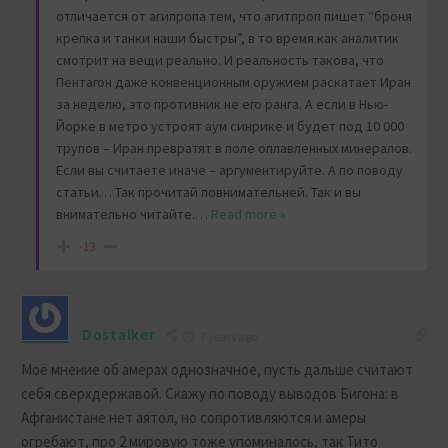
отличается от агипропа тем, что агитпроп пишет “броня
крепка и танки наши быстры”, в то время как аналитик
смотрит на вещи реально. И реальность такова, что
Пентагон даже конвенционным оружием раскатает Иран
за неделю, это противник не его ранга. А если в Нью-
Йорке в метро устроят аум синрике и будет под 10 000
трупов – Иран превратят в поле оплавленных минералов.
Если вы считаете иначе – аргументируйте. А по поводу
статьи… Так прочитай повнимательней. Так и вы
внимательно читайте.
…
Read more »
-13
Dostalker
7 years ago
Моё мнение об амерах однозначное, пусть дальше считают
себя сверхдержавой. Скажу по поводу выводов Бигона: в
Афганистане нет аятол, но сопротивляются и амеры
огребают, про 2 мировую тоже упоминалось, так Тито