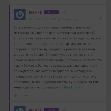
BIGONE
Author
Reply to
Vovhik59
7 years ago
Есть также и другие мотивы и необязательно они
материальные вопрос не в “материальных мотивах”,
вопрос в снабжении и всем прочем. вот сидит иранский
агент в США. есть ему надо? за квартиру платить?
патроны покупать? ну, пойдет он работать на завод
форда. отработает 8 часов и упадет трупом спать.
какой из него агент после смены? допустим, у агента сто
тысяч баксов в банке, на завод ходить не надо. и ему
приходит приказ устроить диверсию, которую он
начинает готовить. и тут в газетах пишут, что аятолу
повесили и в Иране другая власть. а у диверсанта там
жена и дети. и что диверсант
…
Read more »
-6
BIGONE
Author