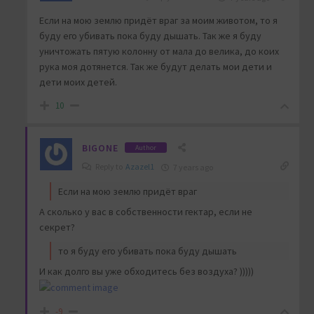
Если на мою землю придёт враг за моим животом, то я
буду его убивать пока буду дышать. Так же я буду
уничтожать пятую колонну от мала до велика, до коих
рука моя дотянется. Так же будут делать мои дети и
дети моих детей.
10
BIGONE
Author
Reply to
Azazel1
7 years ago
Если на мою землю придёт враг
А сколько у вас в собственности гектар, если не
секрет?
то я буду его убивать пока буду дышать
И как долго вы уже обходитесь без воздуха? )))))
-9