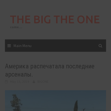
Skip
to
THE BIG THE ONE
content
come…
Main Menu
Америка распечатала последние
арсеналы.
May 13, 2019
BIGONE