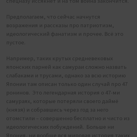
спецназу иссякнет и на том война закончится.
Предполагаем, что сейчас начнутся
возражения и рассказы про патриотизм,
идеологический фанатизм и прочее. Всё это
пустое.
Например, таких крутых средневековых
японских парней как самураи сложно назвать
слабаками и трусами, однако за всю историю
Японии там описан только один случай про 47
ронинов. Это легендарная история о 47-ми
самураях, которые потеряли своего даймё
(князя) и собравшись через год за него
отомстили – совершенно бесплатно и чисто из
идеологических побуждений. Больше ни
Япония, ни вообще вся мировая история таких