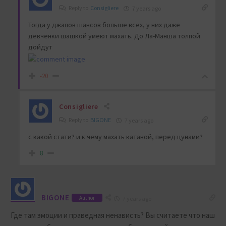
Reply to
Consigliere
7 years ago
Тогда у джапов шансов больше всех, у них даже
девченки шашкой умеют махать. До Ла-Манша толпой
дойдут
-20
Consigliere
Reply to
BIGONE
7 years ago
с какой стати? и к чему махать катаной, перед цунами?
8
BIGONE
Author
7 years ago
Где там эмоции и праведная ненависть? Вы считаете что наш