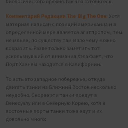
биологического оружия.Так что готовьтесь.
Комментарий Редакции The Big The One:
Хотя
материал написан с позиций американца и в
определенной мере является агитпропом, тем
не менее, по существу там мало чему можно
возразить. Разве только заметить тот
ускользнувший от внимания Хэла факт, что
Порт Хаенем находится в Калифорнии.
То есть это западное побережье, откуда
двигать танки на Ближний Восток несколько
неудобно. Скорее эти танки поедут в
Венесуэлу или в Северную Корею, хотя в
восточные порты танки тоже едут и их
довольно много: