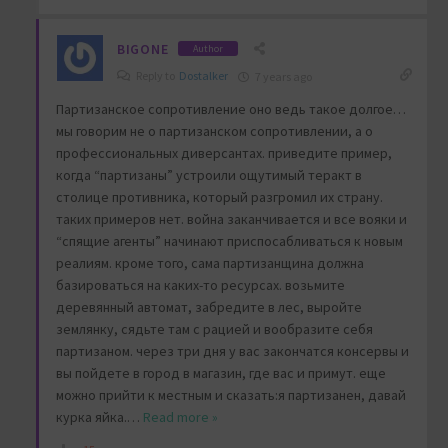
BIGONE
Author
Reply to
Dostalker
7 years ago
Партизанское сопротивление оно ведь такое долгое…
мы говорим не о партизанском сопротивлении, а о
профессиональных диверсантах. приведите пример,
когда “партизаны” устроили ощутимый теракт в
столице противника, который разгромил их страну.
таких примеров нет. война заканчивается и все вояки и
“спящие агенты” начинают приспосабливаться к новым
реалиям. кроме того, сама партизанщина должна
базироваться на каких-то ресурсах. возьмите
деревянный автомат, забредите в лес, выройте
землянку, сядьте там с рацией и вообразите себя
партизаном. через три дня у вас закончатся консервы и
вы пойдете в город в магазин, где вас и примут. еще
можно прийти к местным и сказать:я партизанен, давай
курка яйка.
…
Read more »