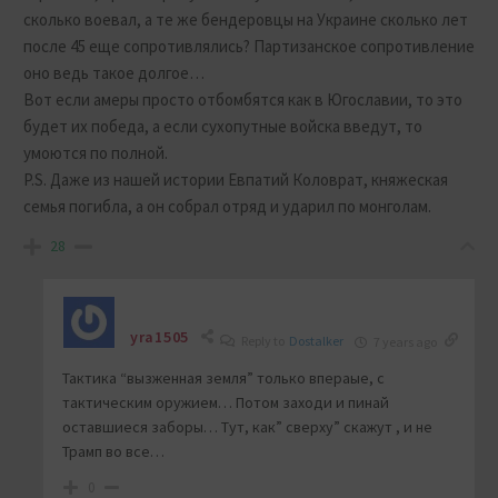
сколько воевал, а те же бендеровцы на Украине сколько лет
после 45 еще сопротивлялись? Партизанское сопротивление
оно ведь такое долгое…
Вот если амеры просто отбомбятся как в Югославии, то это
будет их победа, а если сухопутные войска введут, то
умоются по полной.
P.S. Даже из нашей истории Евпатий Коловрат, княжеская
семья погибла, а он собрал отряд и ударил по монголам.
28
yra1505
Reply to
Dostalker
7 years ago
Тактика “вызженная земля” только впераые, с
тактическим оружием… Потом заходи и пинай
оставшиеся заборы… Тут, как” сверху” скажут , и не
Трамп во все…
0