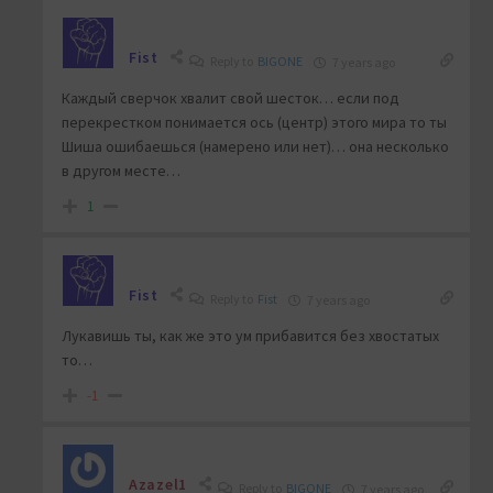
Fist
Reply to
BIGONE
7 years ago
Каждый сверчок хвалит свой шесток… если под
перекрестком понимается ось (центр) этого мира то ты
Шиша ошибаешься (намерено или нет)… она несколько
в другом месте…
1
Fist
Reply to
Fist
7 years ago
Лукавишь ты, как же это ум прибавится без хвостатых
то…
-1
Azazel1
Reply to
BIGONE
7 years ago