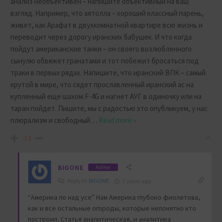
анализ необъективен – напишите объективный на ваш
взгляд. Например, что аятолла – хороший классный парень,
живет, как Арафат в двухкомнатной квартире всю жизнь и
переводит через дорогу иранских бабушек. И что когда
пойдут американские танки – он своего возлюбленного
сынулю обвяжет гранатами и тот побежит бросаться под
траки в первых рядах. Напишите, что иранский ВПК – самый
крутой в мире, что сядет прославленный иранский ас на
купленный еще шахом F-4G и нагнет АУГ в одиночку или на
таран пойдет. Пишите, мы с радостью это опубликуем, у нас
плюрализм и свободный
…
Read more »
-13
BIGONE
Author
Reply to
BIGONE
7 years ago
“Америка по над усе” Нам Америка глубоко фиолетова,
как и все остальные огороды, которые непонятно кто
построил. Статья аналитическая, и аналитика