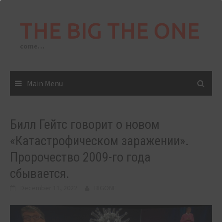
Skip
to
THE BIG THE ONE
content
come…
Main Menu
Билл Гейтс говорит о новом
«Катастрофическом заражении».
Пророчество 2009-го года
сбывается.
December 11, 2022
BIGONE