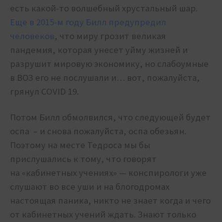
есть какой-то волшебный хрустальный шар.
Еще в 2015-м году Билл предупредил
человеков
, что миру грозит великая
пандемия, которая унесет уйму жизней и
разрушит мировую экономику, но слабоумные
в ВОЗ его не послушали и… вот, пожалуйста,
грянул COVID 19.
Потом Билл обмолвился, что следующей будет
оспа – и снова пожалуйста, оспа обезьян.
Поэтому на месте Тедроса мы бы
прислушались к тому, что говорят
на
«кабинетных учениях» — конспирологи уже
слушают во все уши и на блогодромах
настоящая паника, никто не знает когда и чего
от кабинетных учений ждать. Знают только