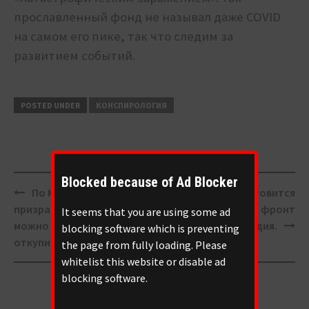
прославленный фонд не называл даже COVID
на самом его пике, так что следим за
развитием событий.
POSTED UNDER
КОНСПИРОЛОГИЯ
Blocked because of Ad Blocker
Post
По Москве бродит
Мордва готовится
navigation
призрак Бонапарта. Как
отправить на фронт
It seems that you are using some ad
можно от него
оружие возмездия.
blocking software which is preventing
откупиться?
the page from fully loading. Please
whitelist this website or disable ad
blocking software.