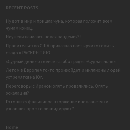
RECENT POSTS
Ну вот в мир и пришла чума, которая положит всем
чумам конец.
Неужели началась новая пандемия?!
Правительство США приказало пастырям готовить
стадо к РАСКРЫТИЮ.
«Судный день» отменяется ибо грядет «Судная ночь».
Летом в Европе что-то произойдет и миллионы людей
устремятся на Юг.
Переговоры с Ираном опять провалились. Опять
эскалация?
Готовится фальшивое вторжение инопланетян и
узнавших про это ликвидируют?
Home