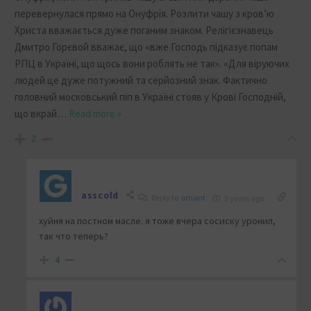
перевернулася прямо на Онуфрія. Розлити чашу з кровʼю
Христа вважається дуже поганим знаком. Релігієзнавець
Дмитро Горєвой вважає, що «вже Господь підказує попам
РПЦ в Україні, що щось вони роблять не так». «Для віруючих
людей це дуже потужний та серйозний знак. Фактично
головний московський піп в Україні стояв у Крові Господній,
що вкрай
…
Read more »
2
asscold
Reply to
omant
3 years ago
хуйня на постном масле. я тоже вчера сосиску уронил,
так что теперь?
4