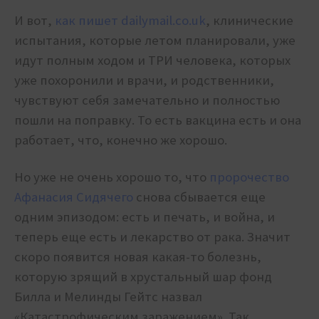
И вот,
как пишет dailymail.co.uk
, клинические
испытания, которые летом планировали, уже
идут полным ходом и ТРИ человека, которых
уже похоронили и врачи, и родственники,
чувствуют себя замечательно и полностью
пошли на поправку. То есть вакцина есть и она
работает, что, конечно же хорошо.
Но уже не очень хорошо то, что
пророчество
Афанасия Сидячего
снова сбывается еще
одним эпизодом: есть и печать, и война, и
теперь еще есть и лекарство от рака. Значит
скоро появится новая какая-то болезнь,
которую зрящий в хрустальный шар ф
онд
Билла и Мелинды Гейтс назвал
«Катастрофическим заражением». Так