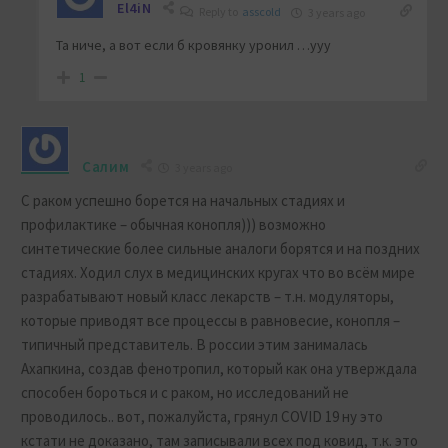
El4iN
Reply to
asscold
3 years ago
Та ниче, а вот если б кровянку уронил …ууу
1
Салим
3 years ago
С раком успешно борется на начальных стадиях и
профилактике – обычная конопля))) возможно
синтетические более сильные аналоги борятся и на поздних
стадиях. Ходил слух в медицинских кругах что во всём мире
разрабатывают новый класс лекарств – т.н. модуляторы,
которые приводят все процессы в равновесие, конопля –
типичный представитель. В россии этим занималась
Ахапкина, создав фенотропил, который как она утверждала
способен бороться и с раком, но исследований не
проводилось.. вот, пожалуйста, грянул COVID 19 ну это
кстати не доказано, там записывали всех под ковид, т.к. это