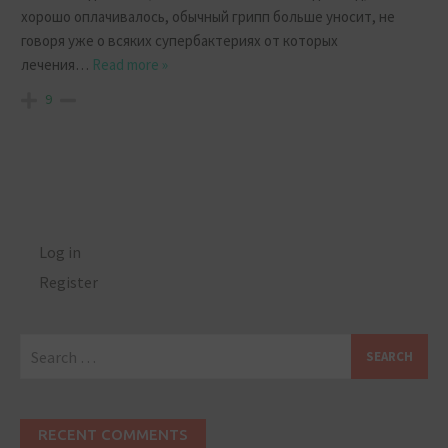
хорошо оплачивалось, обычный грипп больше уносит, не
говоря уже о всяких супербактериях от которых
лечения
…
Read more »
9
Log in
Register
Search
for:
RECENT COMMENTS