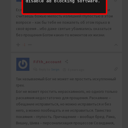
Reply to
Fifth_account
disable ad blocking software.
6 years ago
Если хочешь ответить в полной мере за дела свои и
считаешь божью милость излишней глупостью в этом
вопросе – как бы тебе не пожалеть об этом горько в
своё время .. ибо даже святые убаивались оказаться
без прощения Богом каких-то моментов их жизни.
-1
Fifth_account
Reply to
Serge.
6 years ago
Так называемый Бог не может не простить искупленный
грех.
Бог не может простить нераскаянного, но одного только
раскаяния недостаточно для прощения. Раскаяние –
обещание исправиться, но можно исправиться и без
него, а можно пообещать и не исправиться. Таинство
покаяния – глупость. Причащение – вообще бред. Рама,
Вишну, Шива – персонализация процессов Созидания,