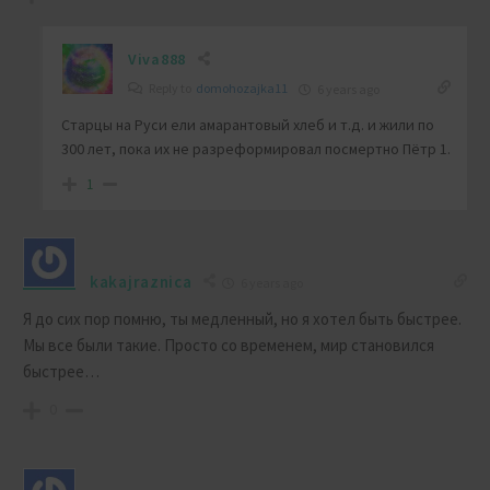
Viva888
Reply to
domohozajka11
6 years ago
Старцы на Руси ели амарантовый хлеб и т.д. и жили по
300 лет, пока их не разреформировал посмертно Пётр 1.
1
kakajraznica
6 years ago
Я до сих пор помню, ты медленный, но я хотел быть быстрее.
Мы все были такие. Просто со временем, мир становился
быстрее…
0