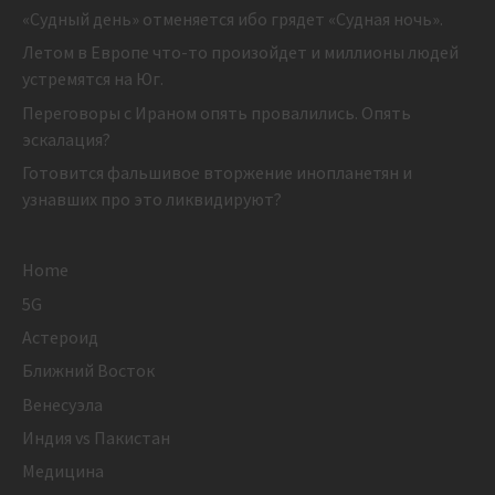
«Судный день» отменяется ибо грядет «Судная ночь».
Летом в Европе что-то произойдет и миллионы людей
устремятся на Юг.
Переговоры с Ираном опять провалились. Опять
эскалация?
Готовится фальшивое вторжение инопланетян и
узнавших про это ликвидируют?
Home
5G
Астероид
Ближний Восток
Венесуэла
Индия vs Пакистан
Медицина