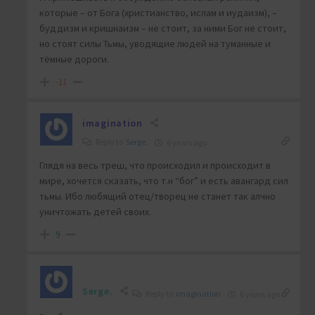
которые – от Бога (христианство, ислам и иудаизм), –
буддизм и кришнаизм – не стоит, за ними Бог не стоит,
но стоят силы Тьмы, уводящие людей на туманные и
тёмные дороги.
-11
imagination
Reply to
Serge.
6 years ago
Глядя на весь треш, что происходил и происходит в
мире, хочется сказать, что т.н “бог” и есть авангард сил
тьмы. Ибо любящий отец/творец не станет так алчно
уничтожать детей своих.
9
Serge.
Reply to
imagination
6 years ago