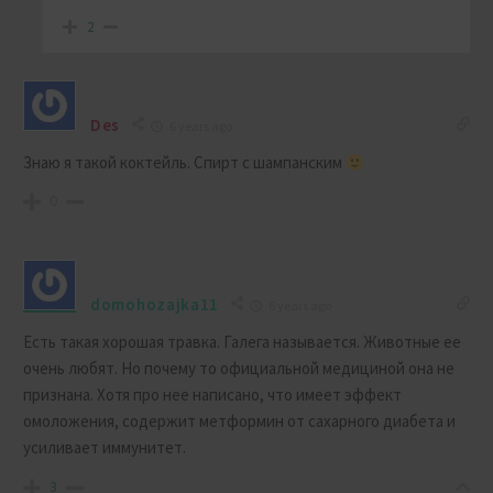
2
Des
6 years ago
Знаю я такой коктейль. Спирт с шампанским
0
domohozajka11
6 years ago
Есть такая хорошая травка. Галега называется. Животные ее
очень любят. Но почему то официальной медициной она не
признана. Хотя про нее написано, что имеет эффект
омоложения, содержит метформин от сахарного диабета и
усиливает иммунитет.
3