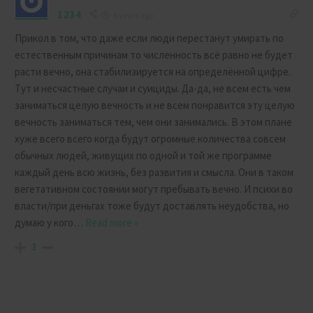
1234
6 years ago
Прикол в том, что даже если люди перестанут умирать по
естественным причинам то численность всё равно не будет
расти вечно, она стабилизируется на определённой цифре.
Тут и несчастные случаи и суициды. Да-да, не всем есть чем
заниматься целую вечность и не всем понравится эту целую
вечность заниматься тем, чем они занимались. В этом плане
хуже всего всего когда будут огромные количества совсем
обычных людей, живущих по одной и той же программе
каждый день всю жизнь, без развития и смысла. Они в таком
вегетативном состоянии могут пребывать вечно. И психи во
власти/при деньгах тоже будут доставлять неудобства, но
думаю у кого
…
Read more »
3