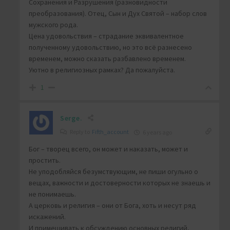
Сохранения и Разрушения (разновидности
преобразования). Отец, Сын и Дух Святой – набор слов
мужского рода.
Цена удовольствия – страдание эквивалентное
полученному удовольствию, но это всё разнесено
временем, можно сказать разбавлено временем.
Уютно в религиозных рамках? Да пожалуйста.
1
Serge.
Reply to
Fifth_account
6 years ago
Бог – творец всего, он может и наказать, может и
простить.
Не уподобляйся безумствующим, не пиши огульно о
вещах, важности и достоверности которых не знаешь и
не понимаешь.
А церковь и религия – они от Бога, хоть и несут ряд
искажений.
И примешивать к обсуждению основных религий,