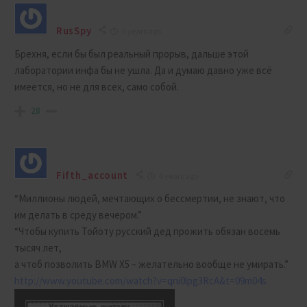
RusSpy
6 years ago
Брехня, если бы был реальный прорыв, дальше этой
лаборатории инфа бы не ушла. Да и думаю давно уже всё
имеется, но не для всех, само собой.
28
Fifth_account
6 years ago
“Миллионы людей, мечтающих о бессмертии, не знают, что
им делать в среду вечером.”
“Чтобы купить Тойоту русский дед прожить обязан восемь
тысяч лет,
а чтоб позволить BMW X5 – желательно вообще не умирать.”
http://www.youtube.com/watch?v=qni0lpg3RcA&t=09m04s