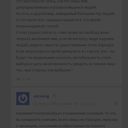
Это был пока не треш, а всего лишь мир
деградировавших и развратившихся людей.
Но есть и другой мир, невидимый большинству людей,
от которого Бог защищал людей всё это время
непроницаемой стеной.
У этих сущностей есть тоже право на свободу воли
творить желаемое ими, и не вечно Богу, видя падение
людей, видеть смысл в существовании этого барьера.
Если люди в массе своей двинулись в сторону Зла – не
будет ли правильным показать им гибельность этого
выбора и дать им возможность увидеть истинное лицо
тех, чью сторону они выбрали ?
0
abrwalg
Reply to
Fifth_account
6 years ago
покаяние=metanoina(греч.)=изменение сознания. То что
вы называете рамками, всего лишь инструкции, мануалы
к эволюции, осколками разбросанные по планете