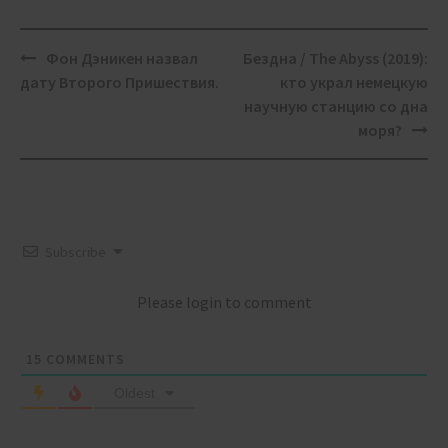
Post
Фон Дэникен назвал
Бездна / The Abyss (2019):
navigation
дату Второго Пришествия.
кто украл немецкую
научную станцию со дна
моря?
Subscribe
Please login to comment
15
COMMENTS
Oldest