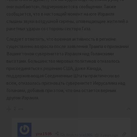
они ошибаются», подчеркивается в сообщении. Также
сообщается, что в настоящий момент на юге Израиля
слышны звуки воздушной сирены, оповещающие жителей о
ракетных ударах со стороны сектора Газа.
Следует отметить, что военная активность в регионе
существенно возросла после заявления Трампа о признании
Вашингтоном суверенитета Израиля над Голанскими
высотами. Большинство мировых политиков отказалось
присоединяться к решению США, даже Канада,
поддерживающая Соединенные Штаты практически во
всем, отказалась признавать суверенитет Иерусалима над
Голанами, добавив при этом, что она остается верным
другом Израиля.
2
yra1505
Reply to
yra1505
7 years ago