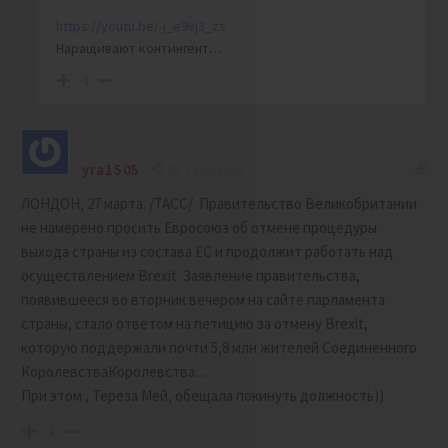
https://youtu.be/-j_e9Vj3_zs
Наращивают контингент…
-1
yra1505
7 years ago
ЛОНДОН, 27 марта. /ТАСС/. Правительство Великобритании
не намерено просить Евросоюз об отмене процедуры
выхода страны из состава ЕС и продолжит работать над
осуществлением Brexit. Заявление правительства,
появившееся во вторник вечером на сайте парламента
страны, стало ответом на петицию за отмену Brexit,
которую поддержали почти 5,8 млн жителей Соединенного
КоролевстваКоролевства…
При этом , Тереза Мей, обещала покинуть должность))
-1