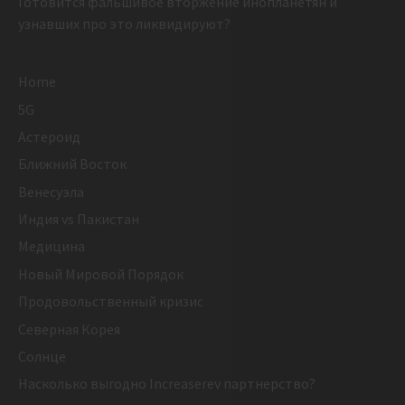
Готовится фальшивое вторжение инопланетян и
узнавших про это ликвидируют?
Home
5G
Астероид
Ближний Восток
Венесуэла
Индия vs Пакистан
Медицина
Новый Мировой Порядок
Продовольственный кризис
Северная Корея
Солнце
Насколько выгодно Increaserev партнерство?