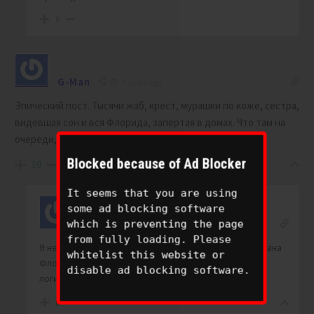
0
G-Man
7 years ago
Эпический пост. Тысячи жаб, крест, мурашки по коже, сестра,
видевшая сон и вся Флорида, запертая в домах. Что там на
очереди, кто знает?
Blocked because of Ad Blocker
10
It seems that you are using
some ad blocking software
G-Man
which is preventing the page
Reply to
G-Man
7 years ago
from fully loading. Please
Я не сомневаюсь, что сообщит. Вот только как связана
whitelist this website or
Флорида с казнями египетскими? Любопытна
disable ad blocking software.
логическая цепочка, приведшая к такому выводу.
6