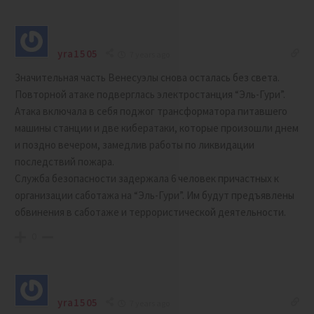
yra1505
7 years ago
Значительная часть Венесуэлы снова осталась без света.
Повторной атаке подверглась электростанция “Эль-Гури”.
Атака включала в себя поджог трансформатора питавшего
машины станции и две кибератаки, которые произошли днем
и поздно вечером, замедлив работы по ликвидации
последствий пожара.
Служба безопасности задержала 6 человек причастных к
организации саботажа на “Эль-Гури”. Им будут предъявлены
обвинения в саботаже и террористической деятельности.
0
yra1505
7 years ago