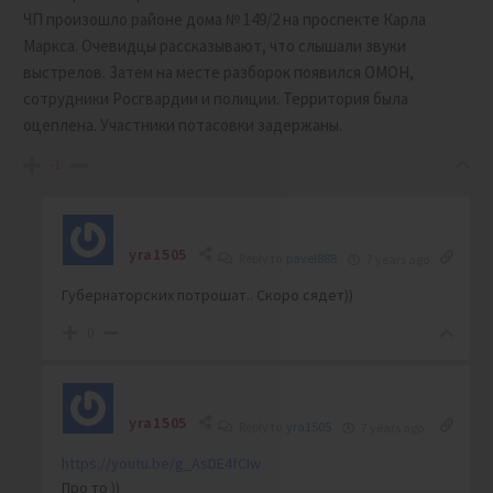
ЧП произошло районе дома № 149/2 на проспекте Карла
Маркса. Очевидцы рассказывают, что слышали звуки
выстрелов. Затем на месте разборок появился ОМОН,
сотрудники Росгвардии и полиции. Территория была
оцеплена. Участники потасовки задержаны.
-1
yra1505
Reply to
pavel888
7 years ago
Губернаторских потрошат.. Скоро сядет))
0
yra1505
Reply to
yra1505
7 years ago
https://youtu.be/g_AsDE4fCIw
Про то ))