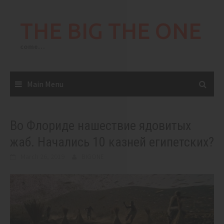
Skip
to
THE BIG THE ONE
content
come…
Main Menu
Во Флориде нашествие ядовитых
жаб. Начались 10 казней египетских?
March 26, 2019
BIGONE