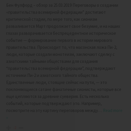
Бен Фулфорд – обзор за 25.03.2019 Переговоры о создании
«правительства всемирной федерации” достигают
критической стадии, по мере того, как сионизм
разваливается Март продолжает свое безумие, и на наших
глазах разворачивается беспрецедентное историческое
событие — формирование первого в истории мирового
правительства. Происходит то, что масонская ложа Пи-2,
люди, которые создали монотеизм, заключают сделку с
азиатскими тайными обществами для создания
“правительства всемирной федерации”, подтверждают
источники Пи-2 и азиатского тайного общества.
Единственные люди, стоящие сейчас на пути, — это
поклоняющиеся сатане фанатичные сионисты, которые все
еще цепляются за древние суеверия. Есть несколько
событий, которые подтверждают это. Например,
посмотрите на эту картину переговоров между
…
Read more
»
-2