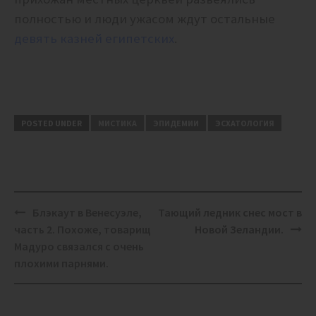
полностью и люди ужасом ждут остальные
девять казней египетских
.
POSTED UNDER
МИСТИКА
ЭПИДЕМИИ
ЭСХАТОЛОГИЯ
Post
Блэкаут в Венесуэле,
Тающий ледник снес мост в
navigation
часть 2. Похоже, товарищ
Новой Зеландии.
Мадуро связался с очень
плохими парнями.