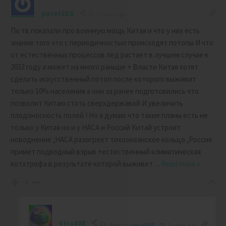
pavel888
7 years ago
По тв показали про военную мощь Китая и что у них есть
знание того что с периодичностью происходят потопы И что
от естественных процессов лёд растает в лучшем случае к
2033 году а может на много раньше + Власти Китая хотят
сделать искусственный потоп после которого выживит
только 10% населения а они за ранее подготовились что
позволит Китаю стать сверхдержавой И увеличить
плодоносность полей ! Но я думаю что такие планы есть не
только у Китая но и у НАСА и Россий Китай устроит
новоднение ,НАСА разогреет тихоокеанское кольцо ,Россия
примет подводный взрыв +естественный климатическая
котатрофа в результате которой выживет
…
Read more »
-4
Viva888
Reply to
pavel888
7 years ago