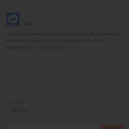
Allkor
7 years ago
Говорила ключевые слова Библии на ютубе-не делай вреда
ни зем.ни мор..доколе не положИм печати. А потом
начнетсмя ого-го-это начинается
0
Log in
Register
Search