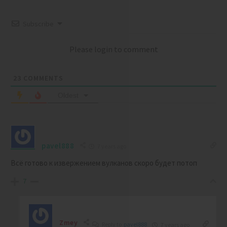
Subscribe
Please login to comment
23
COMMENTS
Oldest
pavel888
7 years ago
Всё готово к извержением вулканов скоро будет потоп
7
Zmey
Reply to
pavel888
7 years ago