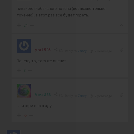
никакого глобального потопа (возможно только
точечно), в этот раз все будет гореть.
24
yra1505
Reply to
Zmey
7 years ago
Почему то, того же мнения..
3
Viva888
Reply to
Zmey
7 years ago
… и гори оно в аду
-5