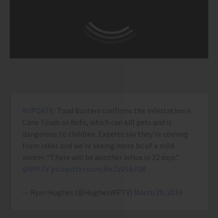
#UPDATE
: Toad Busters confirms the infestation is
Cane Toads or Bufo, which can kill pets and is
dangerous to children. Experts say they’re coming
from lakes and we’re seeing more bc of a mild
winter. “There will be another influx in 22 days.”
@WPTV
pic.twitter.com/6nZqVSBJD8
— Ryan Hughes (@HughesWPTV)
March 20, 2019