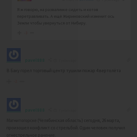
Я ж говорю, на развалинке сидеть и котов
перетравливать. А ещё Жириновский изменит ось
Земли чтобы увернуться от Нибиру.
-3
pavel888
7 years ago
В Баку горел торговый центр тушили пожар 4 вертолёта
-2
pavel888
7 years ago
Магнитогорске (Челябинская область) сегодня, 26 марта,
произошел конфликт со стрельбой. Один человек получил
огнестрельное ранение.