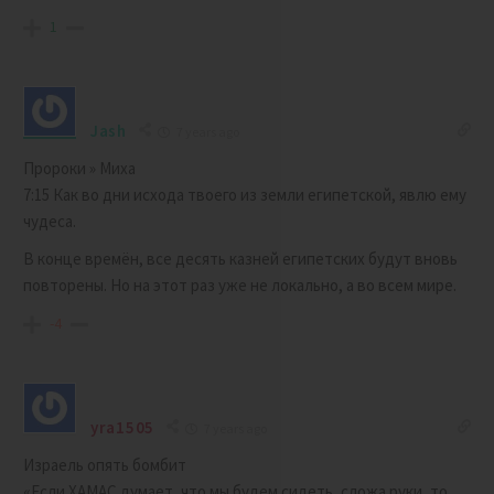
1
Jash
7 years ago
Пророки » Миха
7:15 Как во дни исхода твоего из земли египетской, явлю ему
чудеса.
В конце времён, все десять казней египетских будут вновь
повторены. Но на этот раз уже не локально, а во всем мире.
-4
yra1505
7 years ago
Израель опять бомбит
«Если ХАМАС думает, что мы будем сидеть, сложа руки, то