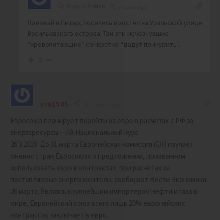
Reply to
G-Man
7 years ago
Поезжай в Питер, поселись в хостел на Уральской улице
Васильевского острова. Там эти исчезнувшие
“кровопитающие” конкретно “дадут прикурить”.
3
yra1505
7 years ago
Евросоюз планирует перейти на евро в расчетах с РФ за
энергоресурсы – ИА Национальный курс
26.3.2019. До 31 марта Европейская комиссия (ЕК) изучает
мнения стран Евросоюза о предложении, призванном
использовать евро в контрактах, при расчетах за
поставляемые энергоносители, сообщают Вести Экономика
26 марта. Являясь крупнейшим импортером нефти и газа в
мире, Европейский союз всего лишь 20% европейских
контрактов заключает в евро.