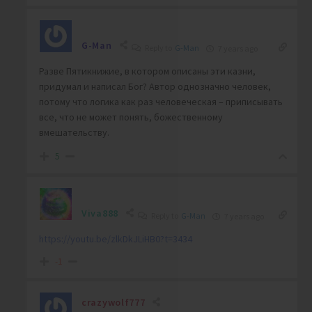
G-Man
Reply to
G-Man
7 years ago
Разве Пятикнижие, в котором описаны эти казни,
придумал и написал Бог? Автор однозначно человек,
потому что логика как раз человеческая – приписывать
все, что не может понять, божественному
вмешательству.
5
Viva888
Reply to
G-Man
7 years ago
https://youtu.be/zlkDkJLiHB0?t=3434
-1
crazywolf777