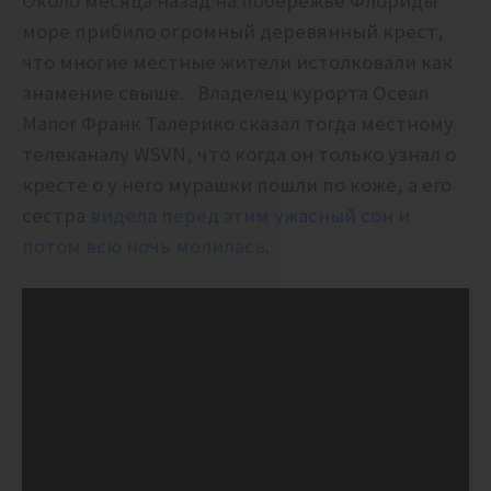
Около месяца назад на побережье Флориды
море прибило огромный деревянный крест,
что многие местные жители истолковали как
знамение свыше. Владелец курорта Ocean
Manor Франк Талерико сказал тогда местному
телеканалу WSVN, что когда он только узнал о
кресте о у него мурашки пошли по коже, а его
сестра
видела перед этим ужасный сон и
потом всю ночь молилась
.