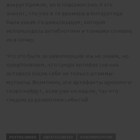
вокруг Кремля, но и повсеместно. А это
значит, что уже в те времена в Антарктиде
была какая-то цивилизация, которая
использовала антибиотики и тоннами сливала
их в почву.
Что это была за цивилизация мы не знаем, но
предполагаем, что среди артефактов она
оставила после себя не только штаммы-
мутанты. Возможно, эти артефакты археологи
скоро найдут, если уже не нашли, так что
следим за развитием событий.
POSTED UNDER
UNCATEGORIZED
КОНСПИРОЛОГИЯ