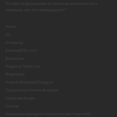
Готовится фальшивое вторжение инопланетян и
узнавших про это ликвидируют?
Home
5G
Астероид
Ближний Восток
Венесуэла
Индия vs Пакистан
Медицина
Новый Мировой Порядок
Продовольственный кризис
Северная Корея
Солнце
Насколько выгодно Increaserev партнерство?