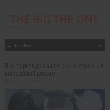
Skip
to
THE BIG THE ONE
content
come…
Main Menu
В Антарктиде нашли очень странный
микробный штамм.
May 29, 2022
BIGONE