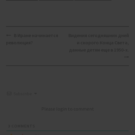
Post
В Иране начинается
Видения сегодняшних дней
navigation
революция?
и скорого Конца Света,
данные детям еще в 1950-х.
Subscribe
Please login to comment
3
COMMENTS