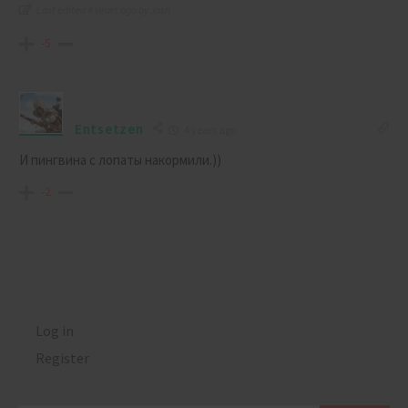
Last edited 4 years ago by Jash
-5
Entsetzen
4 years ago
И пингвина с лопаты накормили.))
-2
Log in
Register