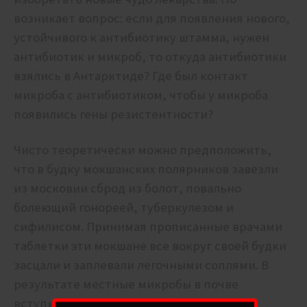
возникает вопрос: если для появления нового,
устойчивого к антибиотику штамма, нужен
антибиотик и микроб, то откуда антибиотики
взялись в Антарктиде? Где был контакт
микроба с антибиотиком, чтобы у микроба
появились гены резистентности?
Чисто теоретически можно предположить,
что в будку мокшанских полярников завезли
из московии сброд из болот, повально
болеющий гонореей, туберкулезом и
сифилисом. Принимая прописанные врачами
таблетки эти мокшане все вокруг своей будки
засцали и заплевали легочными соплями. В
результате местные микробы в почве
вступили в контакт с антибиотиком в