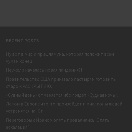
RECENT POSTS
Ну вот в мир и пришла чума, которая положит всем
чумам конец.
Неужели началась новая пандемия?!
Правительство США приказало пастырям готовить
стадо к РАСКРЫТИЮ.
«Судный день» отменяется ибо грядет «Судная ночь».
Летом в Европе что-то произойдет и миллионы людей
устремятся на Юг.
Переговоры с Ираном опять провалились. Опять
эскалация?