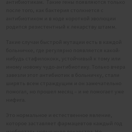
антибиотикам. Такие гены появляются только
после того, как бактерия столкнется с
антибиотиком и в ходе короткой эволюции
родится резистентный к лекарству штамм.
Такие случаи быстрой мутации есть в каждой
больничке, где регулярно появляется какой-
нибудь стафилококк, устойчивый к тому или
иному новому чудо-антибиотику. Только вчера
завезли этот антибиотик в больничку, стали
ширять всем страждущим и он замечательно
помогал, но прошел месяц – и не помогает уже
нифига.
Это нормальное и естественное явление,
которое заставляет фармацевтов каждый год
изобретать новые чудо лекарства. Но