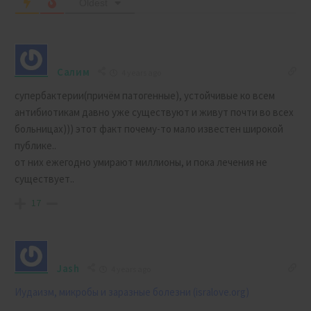
Oldest
Салим
4 years ago
супербактерии(причём патогенные), устойчивые ко всем
антибиотикам давно уже существуют и живут почти во всех
больницах))) этот факт почему-то мало известен широкой
публике..
от них ежегодно умирают миллионы, и пока лечения не
существует..
17
Jash
4 years ago
Иудаизм, микробы и заразные болезни (isralove.org)