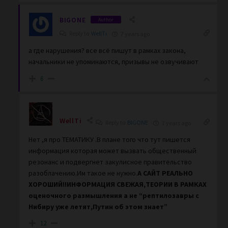
BIGONE
Author
Reply to
WellTi
7 years ago
а где нарушения? все всё пишут в рамках закона,
начальники не упоминаются, призывы не озвучивают
6
WellTi
Reply to
BIGONE
7 years ago
Нет ,я про ТЕМАТИКУ .В плане того что тут пишется
информация которая может вызвать общественный
резонанс и подвергнет закулисное правительство
разоблачению.Им такое не нужно.
А САЙТ РЕАЛЬНО
ХОРОШИЙ!!ИНФОРМАЦИЯ СВЕЖАЯ,ТЕОРИИ В РАМКАХ
оценочного размышления а не “рептилозавры с
Нибиру уже летят,Путин об этом знает”
12