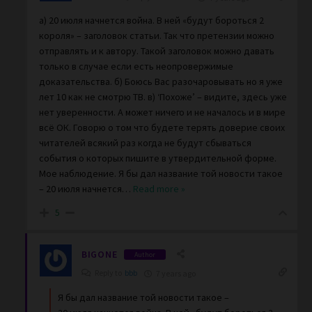
а) 20 июля начнется война. В ней «будут бороться 2
короля» – заголовок статьи. Так что претензии можно
отправлять и к автору. Такой заголовок можно давать
только в случае если есть неопровержимые
доказательства. б) Боюсь Вас разочаровывать но я уже
лет 10 как не смотрю ТВ. в) ‘Похоже’ – видите, здесь уже
нет уверенности. А может ничего и не началось и в мире
всё ОК. Говорю о том что будете терять доверие своих
читателей всякий раз когда не будут сбываться
события о которых пишите в утвердительной форме.
Мое наблюдение. Я бы дал название той новости такое
– 20 июля начнется
…
Read more »
5
BIGONE
Author
Reply to
bbb
7 years ago
Я бы дал название той новости такое –