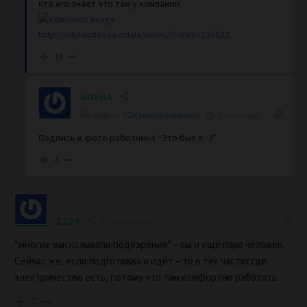
кто его знает что там у компании
http://viknaodessa.od.ua/news/?news=133622
19
GOSHA
Reply to
FOX короче северный
7 years ago
Подпись к фото работника “Это был я :-)”
4
1234
7 years ago
“многие высказывали подозрения” – вы и ещё пара человек.
Сейчас же, если подготовка и идёт – то в тех частях где
электричество есть, потому что там комфортно работать.
7