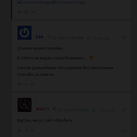
12
bbb
Reply to
BIGONE
7 years ago
20 июля начнется война.
В тайтле не видел слова Возможно…
Считаю дальнейшее обсуждение бессмысленным.
Спасибо за ответы.
-1
WellTi
Reply to
BIGONE
7 years ago
BigOne, могут сайт обрубить
-3