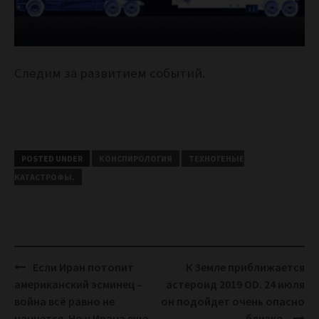
Следим за развитием событий.
POSTED UNDER
КОНСПИРОЛОГИЯ
ТЕХНОГЕНЫЕ
КАТАСТРОФЫ.
Post
Если Иран потопит
К Земле приближается
navigation
американский эсминец –
астероид 2019 OD. 24 июля
война всё равно не
он подойдет очень опасно
начнется. Но у Ирана еще
близко.