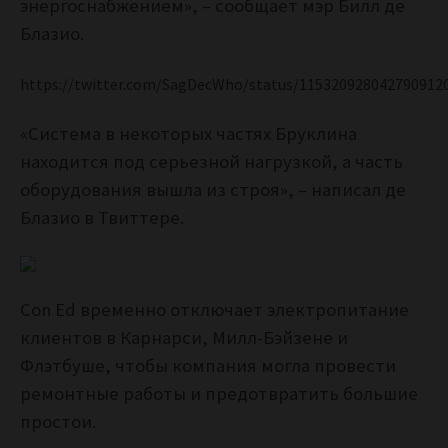
энергоснабжением», – сообщает мэр Билл де
Блазио.
https://twitter.com/SagDecWho/status/115320928042790912
«Система в некоторых частях Бруклина
находится под серьезной нагрузкой, а часть
оборудования вышла из строя», – написал де
Блазио в Твиттере.
Con Ed временно отключает электропитание
клиентов в Карнарси, Милл-Бэйзене и
Флэтбуше, чтобы компания могла провести
ремонтные работы и предотвратить большие
простои.