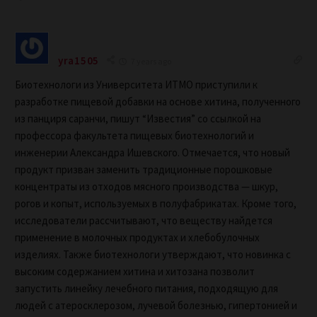
yra1505
7 years ago
Биотехнологи из Университета ИТМО приступили к
разработке пищевой добавки на основе хитина, полученного
из панциря саранчи, пишут “Известия” со ссылкой на
профессора факультета пищевых биотехнологий и
инженерии Александра Ишевского. Отмечается, что новый
продукт призван заменить традиционные порошковые
концентраты из отходов мясного производства — шкур,
рогов и копыт, используемых в полуфабрикатах. Кроме того,
исследователи рассчитывают, что веществу найдется
применение в молочных продуктах и хлебобулочных
изделиях. Также биотехнологи утверждают, что новинка с
высоким содержанием хитина и хитозана позволит
запустить линейку лечебного питания, подходящую для
людей с атеросклерозом, лучевой болезнью, гипертонией и