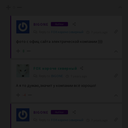
0
BIGONE
Author
Reply to
FOX короче северный
7 years ago
фото с офиц сайта электрической компании ))))
8
FOX короче северный
Reply to
BIGONE
7 years ago
А я то думаю,значит у компании всё хорошо!
-4
BIGONE
Author
Reply to
FOX короче северный
7 years ago