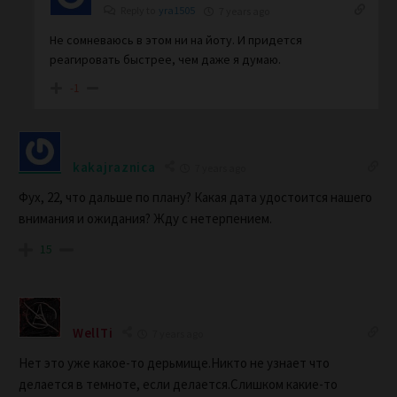
Reply to
yra1505
7 years ago
Не сомневаюсь в этом ни на йоту. И придется
реагировать быстрее, чем даже я думаю.
-1
kakajraznica
7 years ago
Фух, 22, что дальше по плану? Какая дата удостоится нашего
внимания и ожидания? Жду с нетерпением.
15
WellTi
7 years ago
Нет это уже какое-то дерьмище.Никто не узнает что
делается в темноте, если делается.Слишком какие-то