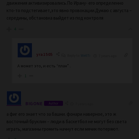
движения активизировались.По Ирану- его определенно
кто-то подстегивает,это явно провокации.Думаю с августа –
середины, обстановка выйдет из под контроля
4
yra1505
Reply to
WellTi
7 years ago
А может это, и есть “план” .
1
BIGONE
Author
7 years ago
а фиг его знает что за башни. фонари наверное, это ж
восточный бруклин – люди в баскетбол не могут без света
играть, магазины громить начнут если мячик потеряют.