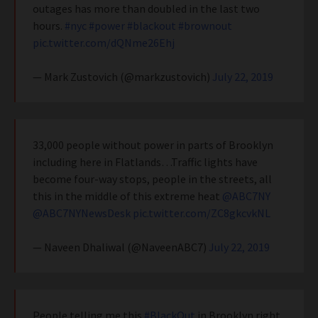
outages has more than doubled in the last two
hours.
#nyc
#power
#blackout
#brownout
pic.twitter.com/dQNme26Ehj
— Mark Zustovich (@markzustovich)
July 22, 2019
33,000 people without power in parts of Brooklyn
including here in Flatlands…Traffic lights have
become four-way stops, people in the streets, all
this in the middle of this extreme heat
@ABC7NY
@ABC7NYNewsDesk
pic.twitter.com/ZC8gkcvkNL
— Naveen Dhaliwal (@NaveenABC7)
July 22, 2019
People telling me this
#BlackOut
in Brooklyn right