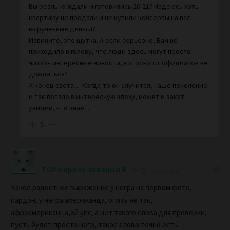
Вы реально ждали и готовились 20-21? Надеюсь хоть
квартиру не продали и не купили консервы на все
вырученные деньги?
Извините, это шутка. А если серьезно, Вам не
приходило в голову, что люди здесь могут просто
читать интересные новости, которых от официалов не
дождаться?
А конец света… Когда-то он случится, наше поколение
и так попало в интересную эпоху, может и закат
увидим, кто знает.
5
FOX короче северный
7 years ago
Какое радостное выражение у негра на первом фото,
пардон, у негра американца, опять не так,
афроамериканца,ой упс, а нет такого слова для проверки,
пусть будет просто негр, такое слово точно есть.