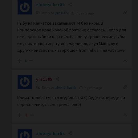
zlobnyi karlik
Reply to
yra1505
7 years ago
Рыбу на Камчатке закапывают. И без икры. В
Приморском крае красной почти не осталось. Тепло для
нее , да и выбили массово. На смену тропические рыбы
идут активно, типа тунца, марлинов, акул Мако, ну и
других неизвестных зверюшек from fukushima with love.
4
yra1505
Reply to
zlobnyi karlik
7 years ago
Климат меняется, что ж удивляться) Будет и передел и
переселение, насмотримся ещё)
-1
zlobnyi karlik