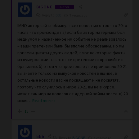
BIGONE
Author
Reply to
bbb
7 years ago
IMHO автор сайта обманул всех новостью о том что 20 го
числа что произойдет а) если бы автор материала был
медиумом и назначенное им событие не реализовалось
– ваши претензии были бы вполне обоснованны. Но мы
привели цитаты других людей, плюс некоторые факты
из нумерологии. так что все претензии отправляйте в
бразилию. б) о том что произошло / не произошло 20-21
вы знаете только из выпусков новостей в ящике, в
остальные новости вас не посвящают и не посвятят,
поэтому что случилось в мире 20-21 вы не в курсе.
может там мир на волосок от ядерной войны висел. в) 20
июля
…
Read more »
19
bbb
Reply to
BIGONE
7 years ago