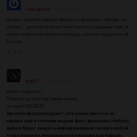
Consigliere
7 years ago
готовят людей к удару по Ирану, к стартовому событию так
сказать… должно на манхетенне жахнуть и в вашингтоне. И
начнется шествие мирового порядка, пока не сподкнется об
Россию.
2
WellTi
7 years ago
можно пошутить?
Я бывает до слез над таким смеюсь
<p style="#F52B2B"
Уфологи предупреждают, что конец света не за
горами: уже в течение недели флот драконов с Нибиру
можно будет увидеть невооруженным глазом в любой
точке планеты. Инопланетяне перешли к активным