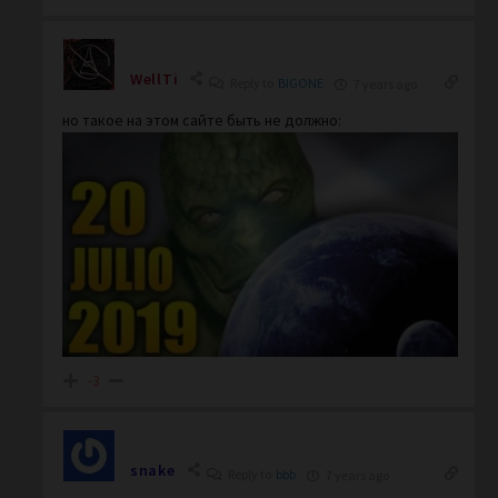
WellTi
Reply to
BIGONE
7 years ago
но такое на этом сайте быть не должно:
-3
snake
Reply to
bbb
7 years ago