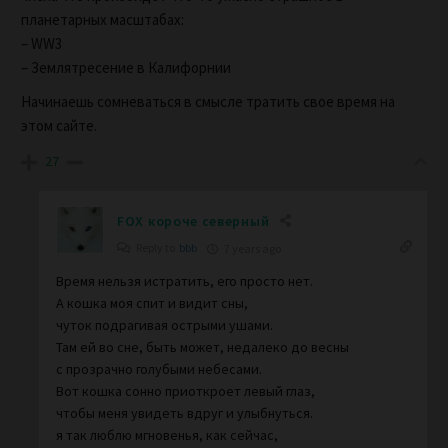
планетарных масштабах:
– WW3
– Землятресение в Калифорнии
Начинаешь сомневаться в смысле тратить свое время на
этом сайте.
27
FOX короче северный
Reply to
bbb
7 years ago
Время нельзя истратить, его просто нет.
А кошка моя спит и видит сны,
чуток подрагивая острыми ушами.
Там ей во сне, быть может, недалеко до весны
с прозрачно голубыми небесами.
Вот кошка сонно приоткроет левый глаз,
чтобы меня увидеть вдруг и улыбнуться.
я так люблю мгновенья, как сейчас,