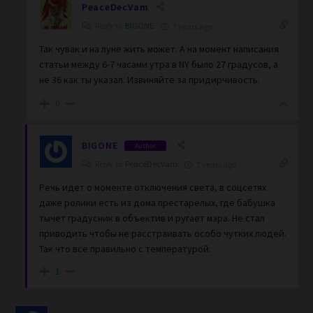
PeaceDecVam
Reply to
BIGONE
7 years ago
Так чувак и на луне жить может. А на момент написания
статьи между 6-7 часами утра в NY было 27 градусов, а
не 36 как ты указал. Извиняйте за придирчивость.
0
BIGONE
Author
Reply to
PeaceDecVam
7 years ago
Речь идет о моменте отключения света, в соцсетях
даже ролики есть из дома престарелых, где бабушка
тычет градусник в объектив и ругает мэра. Не стал
приводить чтобы не расстраивать особо чутких людей.
Так что все правильно с температурой.
1