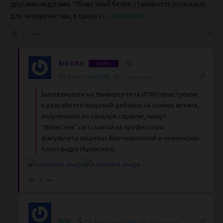
другими недугами. “Животный белок становится роскошью
для человечества, в связи с
…
Read more »
-2
BIGONE
Author
Reply to
yra1505
7 years ago
Биотехнологи из Университета ИТМО приступили
к разработке пищевой добавки на основе хитина,
полученного из панциря саранчи, пишут
“Известия” со ссылкой на профессора
факультета пищевых биотехнологий и инженерии
Александра Ишевского.
5
Ann
Reply to
yra1505
7 years ago