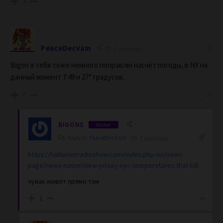
7
PeaceDecVam
7 years ago
Bigon я тебя тоже немного поправлю насчёт погоды, в NY на
данный момент 7:49 и 27* градусов.
0
BIGONE
Author
Reply to
PeaceDecVam
7 years ago
https://halturnerradioshow.com/index.php/en/news-
page/news-nation/new-jersey-nyc-temperatures-that-kill
чувак живет прямо там
1