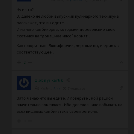
Ну и что?
Э, далеко не любой выпускник кулинарного техникума
расскажет, что вы едите…
И из чего комбикорма, которыми деревенские свою
скотинку на “домашнее мясо” кормят…
Как говорит наш Люциферчик, мертвые мы, и едим мы
соответствующее…
2
zlobnyi karlik
Reply to
Ann
7 years ago
Зато я знаю что вы едите. И поверьте , мой рацион
значительно поменялся . Ибо довелось мне побывать на
всех пищевых комбинатах в своем регионе.
0