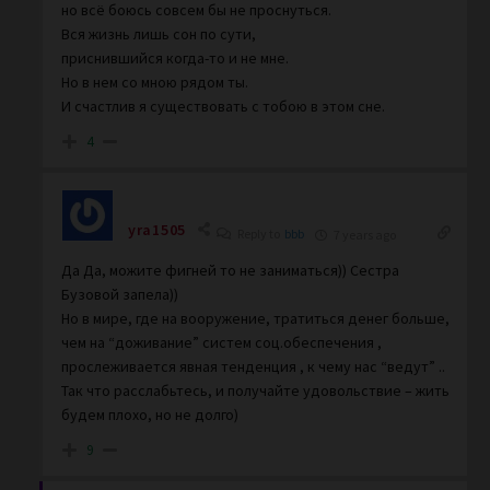
но всё боюсь совсем бы не проснуться.
Вся жизнь лишь сон по сути,
приснившийся когда-то и не мне.
Но в нем со мною рядом ты.
И счастлив я существовать с тобою в этом сне.
4
yra1505
Reply to
bbb
7 years ago
Да Да, можите фигней то не заниматься)) Сестра
Бузовой запела))
Но в мире, где на вооружение, тратиться денег больше,
чем на “доживание” систем соц.обеспечения ,
прослеживается явная тенденция , к чему нас “ведут” ..
Так что расслабьтесь, и получайте удовольствие – жить
будем плохо, но не долго)
9