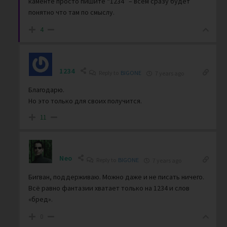
каменте просто пишите “1234” – всем сразу будет
понятно что там по смыслу.
4
1234
Reply to
BIGONE
7 years ago
Благодарю.
Но это только для своих получится.
11
Neo
Reply to
BIGONE
7 years ago
Бигван, поддерживаю. Можно даже и не писать ничего.
Всё равно фантазии хватает только на 1234 и слов
«бред».
0