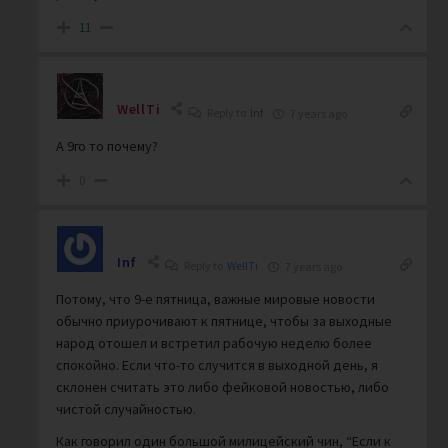
11
WellTi
Reply to
Inf
7 years ago
А 9го то почему?
0
Inf
Reply to
WellTi
7 years ago
Потому, что 9-е пятница, важные мировые новости
обычно приурочивают к пятнице, чтобы за выходные
народ отошел и встретил рабочую неделю более
спокойно. Если что-то случится в выходной день, я
склонен считать это либо фейковой новостью, либо
чистой случайностью.
Как говорил один большой милицейский чин, “Если к