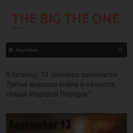
Skip
to
THE BIG THE ONE
content
come…
Main Menu
В пятницу, 13 сентября закончится
Третья мировая война и начнется
Новый Мировой Порядок?
August 8, 2019
BIGONE