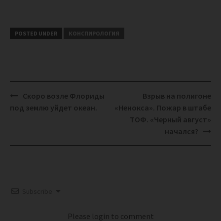
POSTED UNDER
КОНСПИРОЛОГИЯ
Post
Скоро возле Флориды
Взрыв на полигоне
navigation
под землю уйдет океан.
«Ненокса». Пожар в штабе
ТОФ. «Черный август»
начался?
Subscribe
Please login to comment