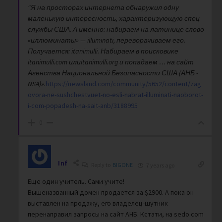
“Я на просторах интернета обнаружил одну
маленькую интересность, характеризующую спец
службы США. А именно: набираем на латинице слово
«иллюминаты» — illuminati, переворачиваем его.
Получается: itanimulli. Набираем в поисковике
itanimulli.com илиitanimulli.org и попадаем … на сайт
Агенства Национальной Безопасности США (АНБ -
NSA)».
https://newsland.com/community/5652/content/zag
ovora-ne-sushchestvuet-no-esli-nabrat-illuminati-naoborot-
i-com-popadesh-na-sait-anb/3188995
0
Inf
Reply to
BIGONE
7 years ago
Еще один учитель. Сами учите!
Вышеназванный домен продается за $2900. А пока он
выставлен на продажу, его владелец-шутник
перенаправил запросы на сайт АНБ. Кстати, на sedo.com