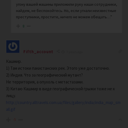
угону вашей машины приложили руку наши сотрудники,
найдем, не беспокойтесь. Но, если угнали неизвестные
преступники, простите, ничего не можем обещать…”
8
Fifth_account
7 years ago
Кашмир.
1) Там истоки пакистанских рек. Этого уже достаточно.
2) Индия. Что за географический мутант?
Не территория, а опухоль с метастазами.
3) Китаю Кашмир в виде географической грыжи тоже не к
лицу.
http://country.alltravels.com.ua/files/gallery/india/india_map_sm
all.gif
-5