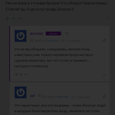
Уже не верю в эти ваши бредни! Кто обещал Сверхвспышку
17 июля? вы. А где катастрофы 20 июля а?
13
BIGONE
Author
Reply to
Zatmenie
7 years ago
это не мы обещали, а медимумы, причем очень
известные,а мы только перевели пророчества и
сделали аналитику. вас что-то не устраивает –
смотрите телевизор.
8
Inf
Reply to
BIGONE
7 years ago
Что характерно, все эти медиумы – очень богатые люди
и щедрые благотворители. Ведь, им ничего не стоит