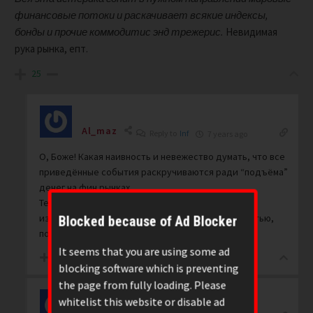
финансовые потоки и раскачивает всякие индексы,
бонды и прочие коммодитис энд трежерис.
Невидимая
рука рынка, епт.
25
Al_maz
Reply to
Inf
7 years ago
О, Боже! Какая наивность и невежество думать, что все
приведённые события раскручиваются ради “подъёма”
денег на фин.рынках.
Те, кто их печатает на станках, не имеют цели
извлечение прибыли, а движимы тотальной властью,
Blocked because of Ad Blocker
подчинением и контролем на всем.
It seems that you are using some ad
23
blocking software which is preventing
the page from fully loading. Please
whitelist this website or disable ad