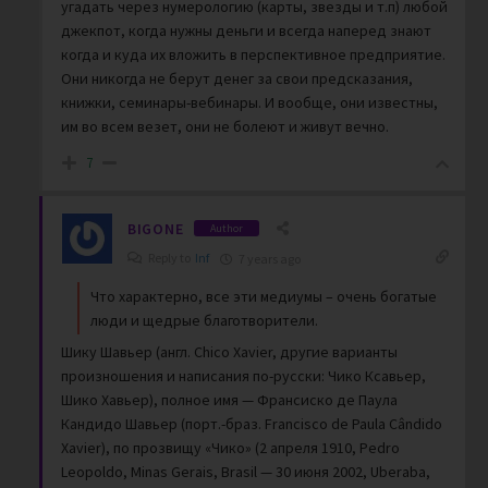
угадать через нумерологию (карты, звезды и т.п) любой
джекпот, когда нужны деньги и всегда наперед знают
когда и куда их вложить в перспективное предприятие.
Они никогда не берут денег за свои предсказания,
книжки, семинары-вебинары. И вообще, они известны,
им во всем везет, они не болеют и живут вечно.
7
BIGONE
Author
Reply to
Inf
7 years ago
Что характерно, все эти медиумы – очень богатые
люди и щедрые благотворители.
Шику Шавьер (англ. Chico Xavier, другие варианты
произношения и написания по-русски: Чико Ксавьер,
Шико Хавьер), полное имя — Франсиско де Паула
Кандидо Шавьер (порт.-браз. Francisco de Paula Cândido
Xavier), по прозвищу «Чико» (2 апреля 1910, Pedro
Leopoldo, Minas Gerais, Brasil — 30 июня 2002, Uberaba,