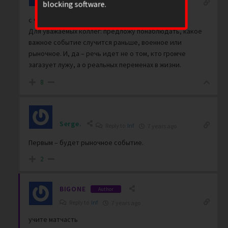
Inf
blocking software.
Reply to
Al_maz
7 years ago
с чванливым невежей в спор вступать не стану.
Для уважаемых коллег: предложу понаблюдать, какое
важное событие случится раньше, военное или
рыночное. И, да – речь идет не о том, кто громче
загазует лужу, а о реальных переменах в жизни.
8
Serge.
Reply to
Inf
7 years ago
Первым – будет рыночное событие.
2
BIGONE
Author
Reply to
Inf
7 years ago
учите матчасть