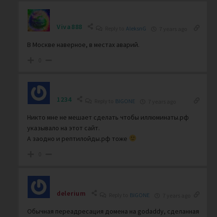
Viva888
Reply to
AleksnG
7 years ago
В Москве наверное, в местах аварий.
0
1234
Reply to
BIGONE
7 years ago
Никто мне не мешает сделать чтобы иллюминаты.рф
указывало на этот сайт.
А заодно и рептилойды.рф тоже
0
delerium
Reply to
BIGONE
7 years ago
Обычная переадресация домена на godaddy, сделанная