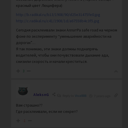
красный цвет Люцифера)
http://b.radikal.ru/b13/1908/90/d25e31475fe0.jpg
http://c.radikal.ru/c41/1908/1d/a67558b4c3f5.jpg
Сегодня расклеивали знаки АллатРа safe road на черном
фоне по эксперименту “уменьшение аварийности на
дорогах”…
Я так понимаю, эти знаки должны поднапрячь
водителей, чтобы они почувствовали дыхание ада,
снизили скорость и начали креститься.
3
AleksnG
Reply to
Viva888
7 years ago
Вам страшно??
Где расклеивали, если не секрет?
-1