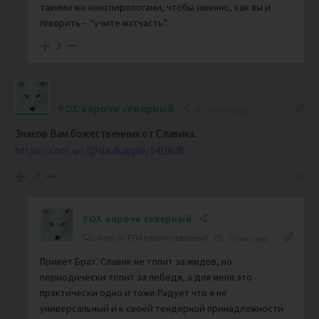
такими же конспирологами, чтобы именно, как вы и
говорить – “учите матчасть”.
2
FOX короче северный
7 years ago
Знаков Вам божественных от Славика.
https://cont.ws/@slavikapple/1410646
-6
FOX короче северный
Reply to
FOX короче северный
7 years ago
Привет Брат. Славик не топит за жидов, но
периодически топит за лебедя, а для меня это
практически одно и тоже.Радует что я не
универсальный и к своей тендерной принадлежности