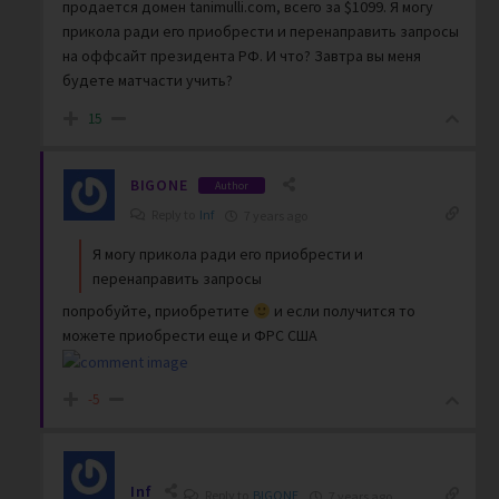
продается домен tanimulli.com, всего за $1099. Я могу
прикола ради его приобрести и перенаправить запросы
на оффсайт президента РФ. И что? Завтра вы меня
будете матчасти учить?
15
BIGONE
Author
Reply to
Inf
7 years ago
Я могу прикола ради его приобрести и
перенаправить запросы
попробуйте, приобретите
и если получится то
можете приобрести еще и ФРС США
-5
Inf
Reply to
BIGONE
7 years ago