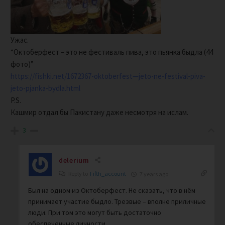
Ужас.
“Октоберфест – это не фестиваль пива, это пьянка быдла (44
фото)”
https://fishki.net/1672367-oktoberfest—jeto-ne-festival-piva-
jeto-pjanka-bydla.html
P.S.
Кашмир отдал бы Пакистану даже несмотря на ислам.
3
delerium
Reply to
Fifth_account
7 years ago
Был на одном из Октоберфест. Не сказать, что в нём
принимает участие быдло. Трезвые – вполне приличные
люди. При том это могут быть достаточно
обеспеченные личности.