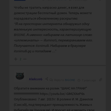
Чтобы не тратить напрасно денег, я взял для
демонстрации бесплатный домен. Теперь можете
порадоваться обновленному раскрытию:
“Я на просторах интернета обнаружил одну
маленькую интересность, характеризующую
BIGONE. А именно: набираем на латинице слово
«иллюминаты» — illuminati, переворачиваем его.
Получается: itanimulli. Набираем в браузере
itanimulli.gq и попадаем …”
2
AleksnG
Reply to
BIGONE
7 years ago
Обратите внимание на ролик “ШАНС НА ГРАНИ”
!!!!!!!!!!!!!!!!!!!!!!!!!!!!!!!!!! https://youtu.be/-GIMZXXeP6s
Опубликовано: 7 авг. 2019 г. В ролике И. М. Данилов
(Сэнсэй), подтверждает принадлежность Жанны к
Нубирийцам (Анунакам). И просит её изменить свои