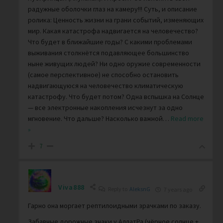
радужные оболочки глаз на камеру!!! Суть, и описание
ролика: Ценность жизни на грани событий, изменяющих
мир. Какая катастрофа надвигается на человечество?
Что будет в ближайшие годы? С какими проблемами
выживания столкнётся подавляющее большинство
ныне живущих людей? Ни одно оружие современности
(самое перспективное) не способно остановить
надвигающуюся на человечество климатическую
катастрофу. Что будет потом? Одна вспышка на Солнце
— все электронные накопления исчезнут за одно
мгновение. Что дальше? Насколько важной
…
Read more
»
7
Viva888
Reply to
AleksnG
7 years ago
Гарно она моргает рептилоидными зрачками по заказу.
Забавные дорожные знаки у АллатРа (чёрное солнце +