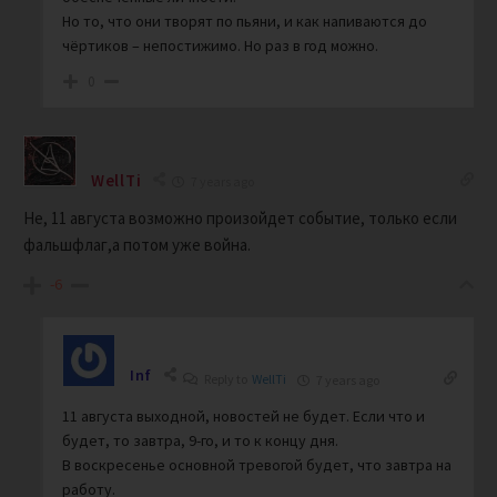
Но то, что они творят по пьяни, и как напиваются до
чёртиков – непостижимо. Но раз в год можно.
0
WellTi
7 years ago
Не, 11 августа возможно произойдет событие, только если
фальшфлаг,а потом уже война.
-6
Inf
Reply to
WellTi
7 years ago
11 августа выходной, новостей не будет. Если что и
будет, то завтра, 9-го, и то к концу дня.
В воскресенье основной тревогой будет, что завтра на
работу.