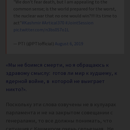
"We don't fear death, but I am appealing to the
common sense; is the world prepared for the worst,
the nuclear war that no one would win?!!! Its time to
act"
#Kashmir
#Artical370
#JointSession
pic.twitter.com/n3bs0S7o1L
— PTI (@PTIofficial)
August 6, 2019
«Мы не боимся смерти, но я обращаюсь к
здравому смыслу: готов ли мир к худшему, к
ядерной войне, в которой не выиграет
никто?».
Поскольку эти слова озвучены не в кулуарах
парламента и не на закрытом совещании с
генералами, то все должны понимать, что
ситуация с Кашмиром очень серьезная. Не