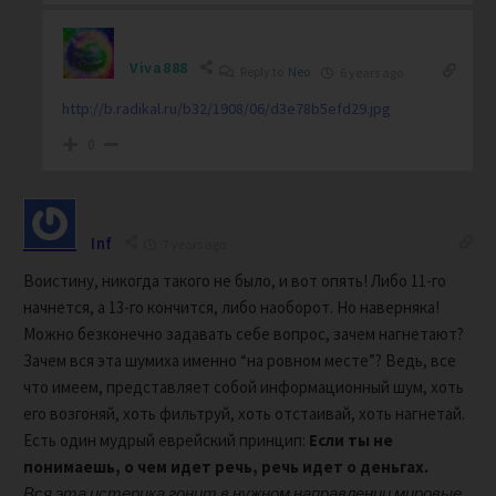
Viva888
Reply to
Neo
6 years ago
http://b.radikal.ru/b32/1908/06/d3e78b5efd29.jpg
0
Inf
7 years ago
Воистину, никогда такого не было, и вот опять! Либо 11-го
начнется, а 13-го кончится, либо наоборот. Но наверняка!
Можно безконечно задавать себе вопрос, зачем нагнетают?
Зачем вся эта шумиха именно “на ровном месте”? Ведь, все
что имеем, представляет собой информационный шум, хоть
его возгоняй, хоть фильтруй, хоть отстаивай, хоть нагнетай.
Есть один мудрый еврейский принцип:
Если ты не
понимаешь, о чем идет речь, речь идет о деньгах.
Вся эта истерика гонит в нужном направлении мировые