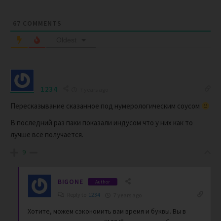
67
COMMENTS
Oldest
1234
7 years ago
Пересказывание сказанное под нумерологическим соусом
В последний раз паки показали индусом что у них как то
лучше всё получается.
9
BIGONE
Author
Reply to
1234
7 years ago
Хотите, можем сэкономить вам время и буквы. Вы в