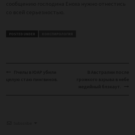
сообщению господина Еноха нужно отнестись
со всей серьезностью.
POSTED UNDER
КОНСПИРОЛОГИЯ
Post
Пчелы в ЮАР убили
В Австралии после
navigation
целую стаю пингвинов.
громкого взрыва в небе
медийный блэкаут.
Subscribe