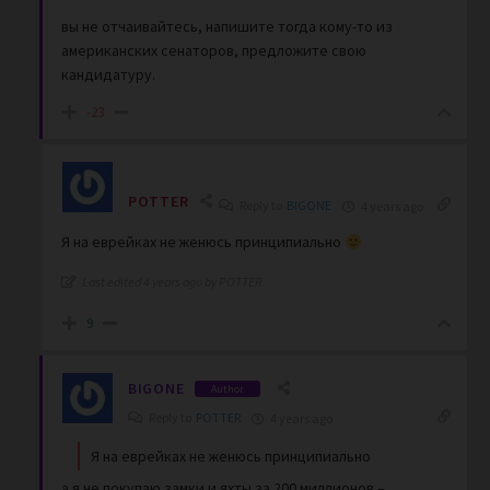
вы не отчаивайтесь, напишите тогда кому-то из
американских сенаторов, предложите свою
кандидатуру.
-23
POTTER
Reply to
BIGONE
4 years ago
Я на еврейках не женюсь принципиально
Last edited 4 years ago by POTTER
9
BIGONE
Author
Reply to
POTTER
4 years ago
Я на еврейках не женюсь принципиально
а я не покупаю замки и яхты за 200 миллионов –