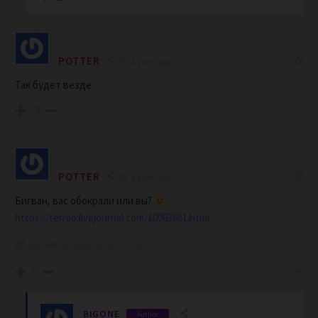
POTTER
4 years ago
Так будет везде.
-3
POTTER
4 years ago
Бигван, вас обокрали или вы?
https://terrao.livejournal.com/10003661.html
Last edited 4 years ago by POTTER
0
BIGONE
Author