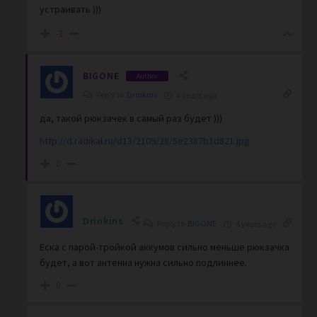
устраивать )))
-1
BIGONE
Author
Reply to
Drinkins
4 years ago
да, такой рюкзачек в самый раз будет )))
http://d.radikal.ru/d13/2109/28/5e2387b1d821.jpg
0
Drinkins
Reply to
BIGONE
4 years ago
Еска с парой-тройкой аккумов сильно меньше рюкзачка
будет, а вот антенна нужна сильно подлиннее.
0