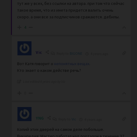
тут же у всех, без ссылки на автора. при том что сейчас
такое время, что из инета придется валить очень
скоро. а они все за подписчиков сражаются. дебилы.
4
Vic
Reply to
BIGONE
4 years ago
Вот Катя говорит о
непонятных вещах
.
Кто знает о каком действе речь?
Last edited 4 years ago by Vic
0
YNG
Reply to
Vic
4 years ago
Копий этих дверей на самом деле побольше.
Википедия: Мастер работал над порталом в течение 37