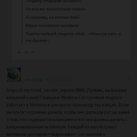
Отраду старцам подают»,
Но все же постепенно тают.
И, наконец, на склоне дней
Вдруг понимает человече
Тщету надежд, тщету идей…«Иных уж нет, а
те далече»,
20
Viva888
4 years ago
https://t.me/covid_vaccine_injuries/8860 [Травмы, вызванные
вакциной Covid] О вакцине Moderna Сестра моей подруги
работает в Moderna в центре по производству вакцин. Всем
им платят огромные деньги, чтобы они держали рот на замке
о том, что содержится в вакцине и что она должна делать с
вакцинированным человеком. Каждый из них получает
миллионы долларов+ подписывает соглашения о