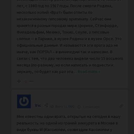
лет, с 1880 год по 1917 годы. После смерти Родена,
несколько копий «Врат» были отлиты по
незаконченному гипсовому оригиналу. Сейчас они
хранятся в разных городах мира: Цюрихе, Стэнфорде,
Филадельфии, Мехико, Токио, Сеуле, а гипсовые
слепки — в Париже, в музее Родена и в музее Орсе. Это
официальные данные. И называются эти врата ада не
иначе, как ПОРТАЛ – в википедии так и написано. В
связи с тем, что два человека видели число 15 восьмого
месяца (по-разному, но если написать и поднести к
зеркалу, то будет как раз эта
…
Read more »
-1
Vic
Reply to
YNG
4 years ago
Мне известны одни врата, открытые на сегодня в нашу
реальность: на одной из граней зиккурата в Москве в
виде буквы W (Кассиопеи, созвездие Кассиопеи у