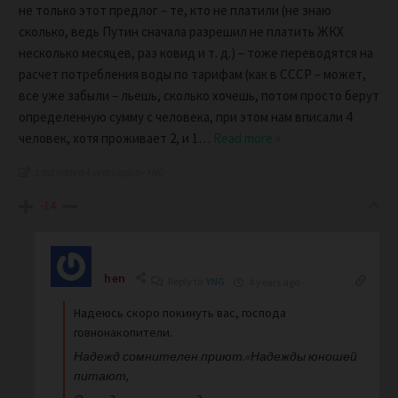
не только этот предлог – те, кто не платили (не знаю
сколько, ведь Путин сначала разрешил не платить ЖКХ
несколько месяцев, раз ковид и т. д.) – тоже переводятся на
расчет потребления воды по тарифам (как в СССР – может,
все уже забыли – льешь, сколько хочешь, потом просто берут
определенную сумму с человека, при этом нам вписали 4
человек, хотя проживает 2, и 1
…
Read more »
Last edited 4 years ago by YNG
-14
hen
Reply to
YNG
4 years ago
Надеюсь скоро покинуть вас, господа
говнонакопители.
Надежд сомнителен приют.«Надежды юношей
питают,