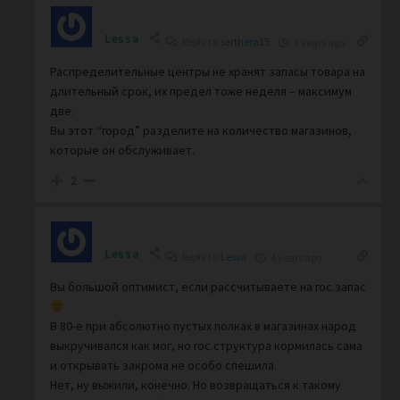
Lessa
Reply to
serthera15
4 years ago
Распределительные центры не хранят запасы товара на
длительный срок, их предел тоже неделя – максимум
две.
Вы этот “город” разделите на количество магазинов,
которые он обслуживает.
2
Lessa
Reply to
Lessa
4 years ago
Вы большой оптимист, если рассчитываете на гос.запас
В 80-е при абсолютно пустых полках в магазинах народ
выкручивался как мог, но гос.структура кормилась сама
и открывать закрома не особо спешила.
Нет, ну выжили, конечно. Но возвращаться к такому