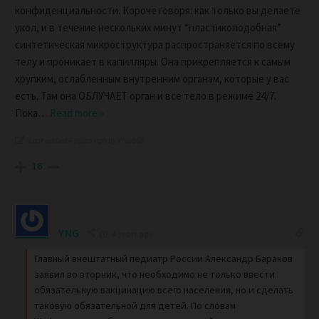
конфиденциальности. Короче говоря: как только вы делаете
укол, и в течение нескольких минут “пластикоподобная”
синтетическая микроструктура распространяется по всему
телу и проникает в капилляры. Она прикрепляется к самым
хрупким, ослабленным внутренним органам, которые у вас
есть. Там она ОБЛУЧАЕТ орган и все тело в режиме 24/7.
Пока
…
Read more »
Last edited 4 years ago by Viva888
16
YNG
4 years ago
Главный внештатный педиатр России Александр Баранов
заявил во вторник, что необходимо не только ввести
обязательную вакцинацию всего населения, но и сделать
таковую обязательной для детей. По словам