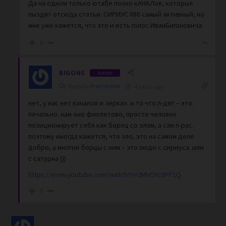
Да на одном только ютабе полно кАНАЛов, которые
пыздят отсюда статьи. СИРИУС 888 самый активный, но
мне уже кажется, что это и есть голос ИванБигоновича.
0
BIGONE
Author
Reply to
Prometortik
4 years ago
нет, у нас нет каналов и зеркал. и то что п-дят – это
печально. нам оно фиолетово, просто человек
позиционирует себя как борец со злом, а сам п-рас.
поэтому иногда кажется, что зло, это на самом деле
добро, а многие борцы с ним – это люди с сириуса. или
с сатурна )))
https://www.youtube.com/watch?v=2MVOtc8PP1Q
0