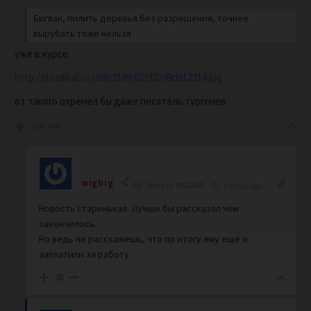
Бигван, пилить деревья без разрешения, точнее
вырубать тоже нельзя
уже в курсе
http://d.radikal.ru/d08/2109/02/30249d012314.jpg
от такого охренел бы даже писатель тургенев
-24
wigbig
Reply to
BIGONE
4 years ago
Новость старенькая. Лучше бы рассказал чем
закончилось.
Но ведь не расскажешь, что по итогу ему ещё и
заплатили за работу.
30