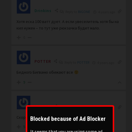
Drinkins
Reply to
BIGONE
4 years ago
Хотя еска 100 ватт дует. А если увеселитель хотя бы на
кил нужен – то тут уже рюкзачка будет мало.
0
POTTER
Reply to
POTTER
4 years ago
Бедного Бигваню обижают все
9
POTTER
Reply to
POTTER
4 years ago
Скорее с Гаввахом
Blocked because of Ad Blocker
5
It seems that you are using some ad