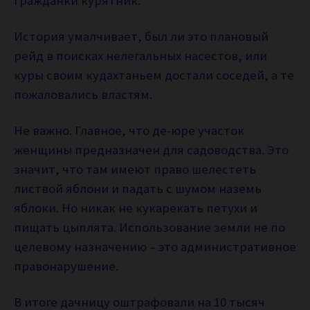
гражданки курятник.
История умалчивает, был ли это плановый
рейд в поисках нелегальных насестов, или
куры своим кудахтаньем достали соседей, а те
пожаловались властям.
Не важно. Главное, что де-юре участок
женщины предназначен для садоводства. Это
значит, что там имеют право шелестеть
листвой яблони и падать с шумом наземь
яблоки. Но никак не кукарекать петухи и
пищать цыплята. Использование земли не по
целевому назначению – это административное
правонарушение.
В итоге дачницу оштрафовали на 10 тысяч