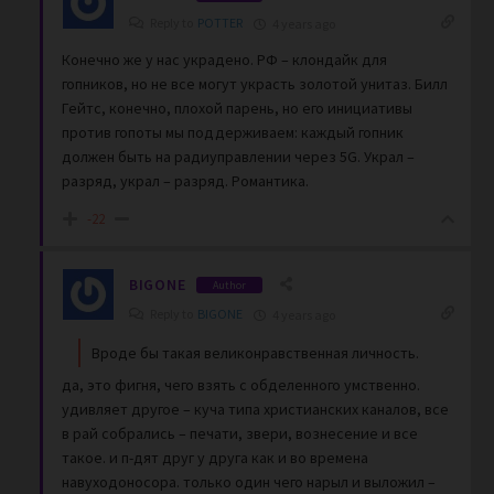
Reply to
POTTER
4 years ago
Конечно же у нас украдено. РФ – клондайк для
гопников, но не все могут украсть золотой унитаз. Билл
Гейтс, конечно, плохой парень, но его инициативы
против гопоты мы поддерживаем: каждый гопник
должен быть на радиуправлении через 5G. Украл –
разряд, украл – разряд. Романтика.
-22
BIGONE
Author
Reply to
BIGONE
4 years ago
Вроде бы такая великонравственная личность.
да, это фигня, чего взять с обделенного умственно.
удивляет другое – куча типа христианских каналов, все
в рай собрались – печати, звери, вознесение и все
такое. и п-дят друг у друга как и во времена
навуходоносора. только один чего нарыл и выложил –