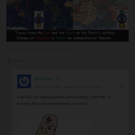
Last edited 4 years ago by Fifth_account
-14
Drinkins
Reply to
Fifth_account
4 years ago
А ну быстро марш делать укол в жопу, а потом – в
полату, быстро онанировать и спать!