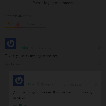
Please login to comment
122
COMMENTS
Oldest
Coka
4 years ago
Тьма сгущается перед рассветом.
15
YNG
Reply to
Coka
4 years ago
Да, но лишь для немногих. Для большинства – перед
закатом.
18