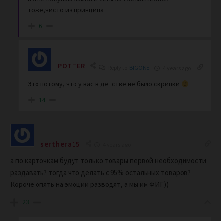
тоже,чисто из принципа
6
POTTER
Reply to
BIGONE
4 years ago
Это потому, что у вас в детстве не было скрипки
14
serthera15
4 years ago
а по карточкам будут только товары первой необходимости
раздавать? тогда что делать с 95% остальных товаров?
Короче опять на эмоции разводят, а мы им ФИГ))
23