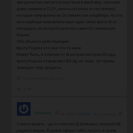
звездочётов считается порталом в иной мир, они кино
даже снимали в СССР, иносказательно естественно),
которые направлены на Останкинское кладбище. На это
же кладбище направлены ещё одни такие врата W от
площадки, на которой кагал поставил Останкинскую
башню.
Оба объекта действующие.
Врата Родена это уже что-то иное.
Может быть, в отличие от W-ретрансляторов ИЗ ада,
врата Родена отправляют ВО ад: не знаю, тут нужны
знающие тему эрудиты.
Last edited 4 years ago by Vic
0
Drinkins
Reply to
BIGONE
4 years ago
С инета валить – да это весело ))) Бигваныч, покупай КВ-
радиостанцию, будем в эфире тебя слушать и срачи