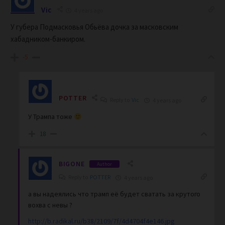
Vic
4 years ago
У губера Подмасковья Обьёва дочка за масковским
хабадником-банкиром.
-5
POTTER
Reply to
Vic
4 years ago
У Трампа тоже
18
BIGONE
Author
Reply to
POTTER
4 years ago
а вы надеялись что трамп её будет сватать
за крутого
вохва с невы
?
http://b.radikal.ru/b38/2109/7f/4d4704f4e146.jpg