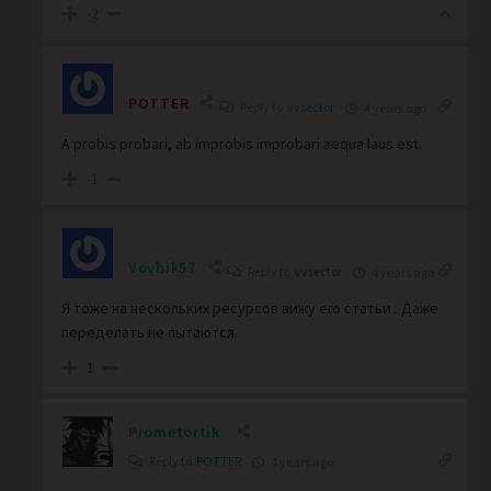
-2
POTTER
Reply to
vvsector
4 years ago
A probis probari, ab improbis improbari aequa laus est.
-1
Vovhik57
Reply to
vvsector
4 years ago
Я тоже на нескольких ресурсов вижу его статьи . Даже
переделать не пытаются.
1
Prometortik
Reply to
POTTER
4 years ago