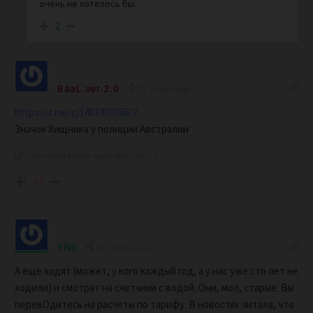
очень не хотелось бы.
2
BaaL.ver.2.0
4 years ago
https://t.me/c/1487470786/2
Значок Хищника у полиции Австралии
Last edited 4 years ago by BaaL.ver.2.0
-12
YNG
4 years ago
А еще ходят (может, у кого каждый год, а у нас уже сто лет не
ходили) и смотрят на счетчики с водой. Они, мол, старые. Вы
перевОдитесь на расчеты по тарифу. В новостях читала, что