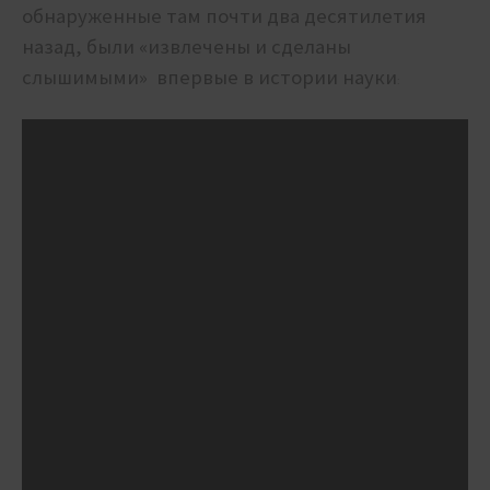
обнаруженные там почти два десятилетия
назад, были «извлечены и сделаны
слышимыми» впервые в истории науки
: