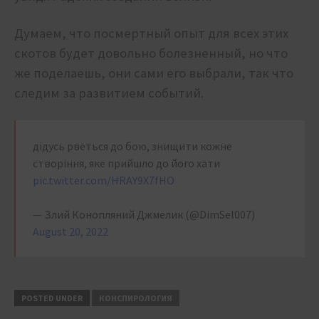
Думаем, что посмертный опыт для всех этих
скотов будет довольно болезненный, но что
же поделаешь, они сами его выбрали, так что
следим за развитием событий.
дідусь рветься до бою, знищити кожне
створіння, яке прийшло до його хати
pic.twitter.com/HRAY9X7fHO
— Злий Конопляний Джмелик (@DimSel007)
August 20, 2022
POSTED UNDER
КОНСПИРОЛОГИЯ