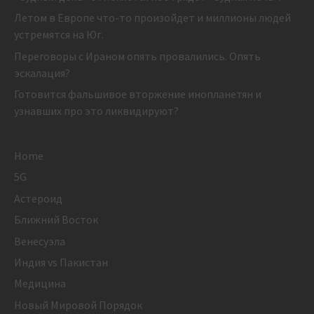
Летом в Европе что-то произойдет и миллионы людей
устремятся на Юг.
Переговоры с Ираном опять провалились. Опять
эскалация?
Готовится фальшивое вторжение инопланетян и
узнавших про это ликвидируют?
Home
5G
Астероид
Ближний Восток
Венесуэла
Индия vs Пакистан
Медицина
Новый Мировой Порядок