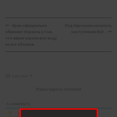
Post
Иран официально
Под Херсоном началось
navigation
обвиняет Израиль в том,
наступление ВСУ.
что евреи украли всю воду
из его облаков.
Subscribe
Please login to comment
5
COMMENTS
Oldest