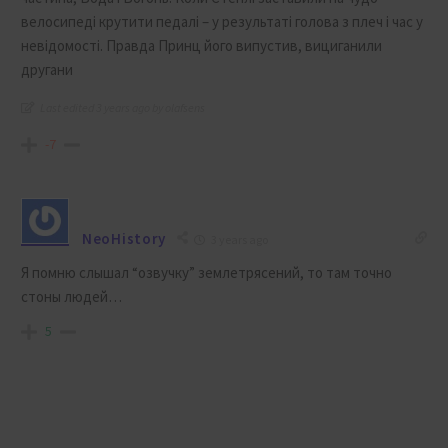
велосипеді крутити педалі – у результаті голова з плеч і час у
невідомості. Правда Принц його випустив, вициганили
другани
Last edited 3 years ago by olafsens
-7
NeoHistory
3 years ago
Я помню слышал “озвучку” землетрясений, то там точно
стоны людей…
5