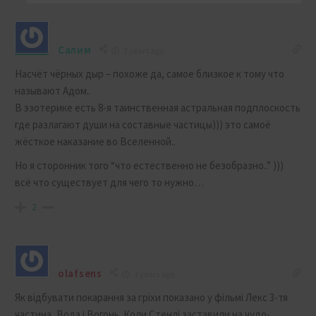
Салим
3 years ago
Насчёт чёрных дыр – похоже да, самое близкое к тому что
называют Адом..
В эзотерике есть 8-я таинственная астральная подплоскость
где разлагают души на составные частицы))) это самоё
жёсткое наказание во Вселенной..
Но я сторонник того “что естественно не безобразно..” )))
всё что существует для чего то нужно…
2
olafsens
3 years ago
Як відбувати покарання за гріхи показано у фільмі Лекс 3-тя
частина, Вода і Вогонь. Коли Стенлі заставили на чудо-