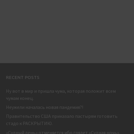
RECENT POSTS
Ну вот в мир и пришла чума, которая положит всем
чумам конец.
Неужели началась новая пандемия?!
Правительство США приказало пастырям готовить
стадо к РАСКРЫТИЮ.
«Судный день» отменяется ибо грядет «Судная ночь».