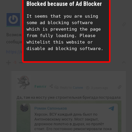
Blocked because of Ad Blocker
It seems that you are using
some ad blocking software
Салим
3 years ago
which is preventing the page
Возможно контрнаступление под Херсоном, Гуменюк
from fully loading. Please
сообщает об отступлении 109 полка..
whitelist this website or
disable ad blocking software.
https://www.youtube.com/watch?v=k68hsx3tKZY
-5
Fenrir
Reply to
Салим
3 years ago
Да, там на мосту уже строительная бригада пострадала: