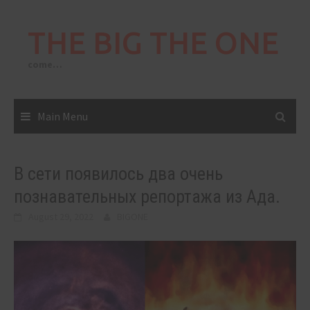
Skip
to
THE BIG THE ONE
content
come…
Main Menu
В сети появилось два очень
познавательных репортажа из Ада.
August 29, 2022
BIGONE