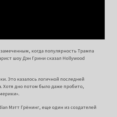
езамеченным, когда популярность Трампа
арист шоу Дэн Грини сказал Hollywood
и. Это казалось логичной последней
а. Хотя дно потом было даже пробито,
мерики».
ian Мэтт Грёнинг, еще один из создателей