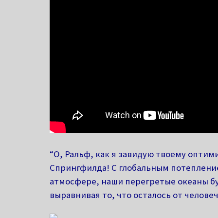
“О, Ральф, как я завидую твоему оптими
Спрингфилда! С глобальным потепление
атмосфере, наши перегретые океаны б
выравнивая то, что осталось от человеч