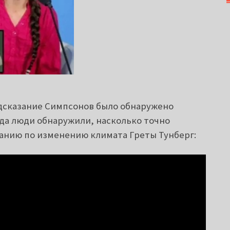
дсказание Симпсонов было обнаружено
гда люди обнаружили, насколько точно
анию по изменению климата Греты Тунберг: