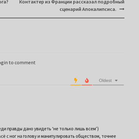
ога?
Контактер из Франции рассказал подробный
сценарий Апокалипсиса.
login to comment
Oldest
еди правды дано увидеть ‘не только лишь всем’)
сё с ног на голову и манипулировать обществом, точнее