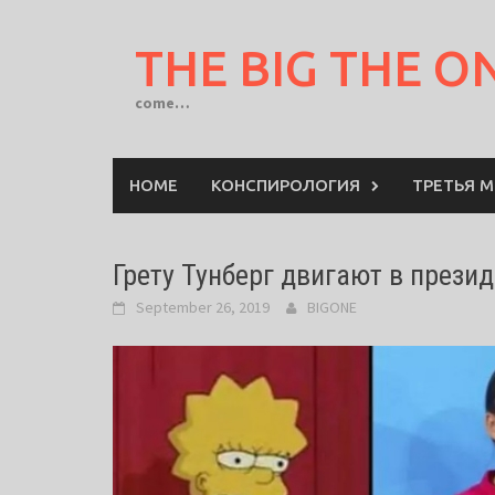
Skip
to
THE BIG THE O
content
come…
HOME
КОНСПИРОЛОГИЯ
ТРЕТЬЯ 
Грету Тунберг двигают в през
September 26, 2019
BIGONE