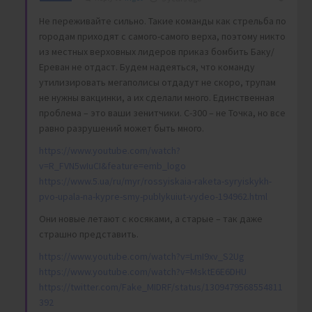
Не переживайте сильно. Такие команды как стрельба по
городам приходят с самого-самого верха, поэтому никто
из местных верховных лидеров приказ бомбить Баку/
Ереван не отдаст. Будем надеяться, что команду
утилизировать мегаполисы отдадут не скоро, трупам
не нужны вакцинки, а их сделали много. Единственная
проблема – это ваши зенитчики. С-300 – не Точка, но все
равно разрушений может быть много.
https://www.youtube.com/watch?
v=R_FVN5wIuCI&feature=emb_logo
https://www.5.ua/ru/myr/rossyiskaia-raketa-syryiskykh-
pvo-upala-na-kypre-smy-publykuiut-vydeo-194962.html
Они новые летают с косяками, а старые – так даже
страшно представить.
https://www.youtube.com/watch?v=LmI9xv_S2Ug
https://www.youtube.com/watch?v=MsktE6E6DHU
https://twitter.com/Fake_MIDRF/status/1309479568554811
392