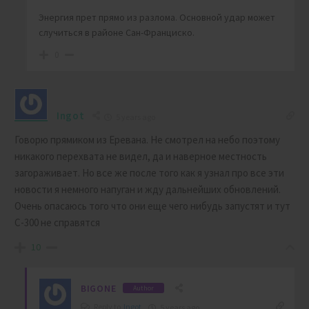
Энергия прет прямо из разлома. Основной удар может
случиться в районе Сан-Франциско.
0
Ingot
5 years ago
Говорю прямиком из Еревана. Не смотрел на небо поэтому
никакого перехвата не видел, да и наверное местность
загораживает. Но все же после того как я узнал про все эти
новости я немного напуган и жду дальнейших обновлений.
Очень опасаюсь того что они еще чего нибудь запустят и тут
С-300 не справятся
10
BIGONE
Author
Reply to
Ingot
5 years ago