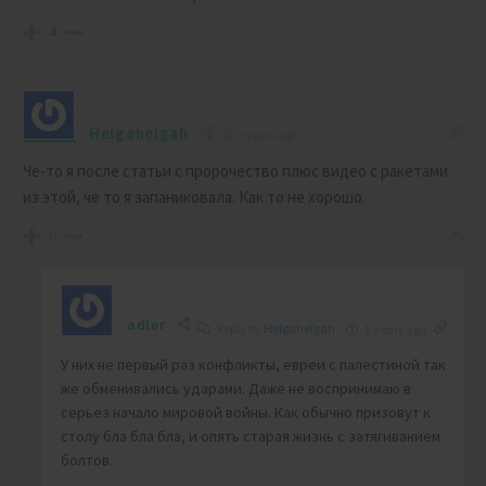
4
Helgahelgah
5 years ago
Че-то я после статьи с пророчество плюс видео с ракетами
из этой, че то я запаниковала. Как то не хорошо.
0
adler
Reply to
Helgahelgah
5 years ago
У них не первый раз конфликты, евреи с палестиной так
же обменивались ударами. Даже не воспринимаю в
серьез начало мировой войны. Как обычно призовут к
столу бла бла бла, и опять старая жизнь с затягиванием
болтов.