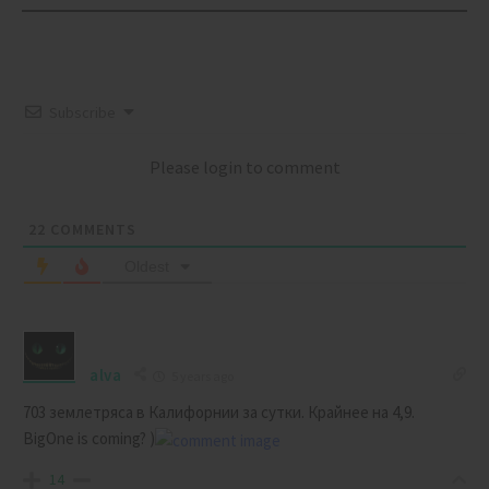
Subscribe
Please login to comment
22
COMMENTS
Oldest
alva
5 years ago
703 землетряса в Калифорнии за сутки. Крайнее на 4,9.
BigOne is coming? )
14