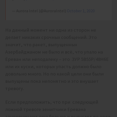
— Aurora Intel (@AuroraIntel)
October 1, 2020
На данный момент ни одна из сторон не
делает никаких срочных сообщений. Это
значит, что ракет, выпущенных
Азербайджаном не было и всё, что упало на
Ереван или неподалеку – это ЗУР 5В55Р/48Н6Е
или их куски, которых упасть должно было
довольно много. Но по какой цели они были
выпущены пока непонятно и это внушает
тревогу.
Если предположить, что при следующей
ложной тревоге зенитчики Еревана
занервничают еще больше и выпустят по цели