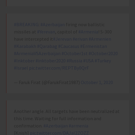
#BREAKING
:
#Azerbaijan
firing now ballistic
missiles at
#Yerevan
, capitol of
#Armenia
! S-300
have intercepted it
#Jerevan
#erivan
#Armenien
#Karabakh
#Qarabag
#Caucasus
#Ermenistan
#ArmeniaVSAzerbaijan
#October1st
#October2020
#Inktober
#inktober2020
#Russia
#USA
#Turkey
#Israel
pic.twitter.com/REPTBy0QrF
— Faruk Firat (@FarukFirat1987)
October 1, 2020
Another angle. All targets have been neutralized at
this time. Waiting for full information and
confirmation.
#Azerbaijan
#armenia
[Knish]
pic.twitter.com/DAJaI2ZOZZ