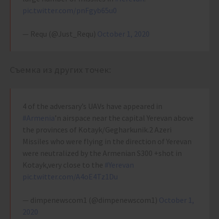
pic.twitter.com/pnFgyb65u0
— Requ (@Just_Requ)
October 1, 2020
Съемка из других точек:
4 of the adversary’s UAVs have appeared in
#Armenia
’n airspace near the capital Yerevan above
the provinces of Kotayk/Gegharkunik.2 Azeri
Missiles who were flying in the direction of Yerevan
were neutralized by the Armenian S300 +shot in
Kotayk,very close to the
#Yerevan
pic.twitter.com/A4oE4Tz1Du
— dimpenewscom1 (@dimpenewscom1)
October 1,
2020