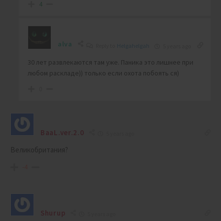
4
alva
Reply to
Helgahelgah
5 years ago
30 лет развлекаются там уже. Паника это лишнее при
любом раскладе)) только если охота побоять ся)
0
BaaL.ver.2.0
5 years ago
Великобритания?
-4
Shurup
5 years ago