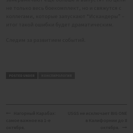
не только весь боекомплект, но и свяжутся с
коллегами, которые запускают “Искандеры” –
итог такой ошибки будет драматическим.
Следим за развитием событий.
POSTED UNDER
КОНСПИРОЛОГИЯ
Post
Нагорный Карабах:
USGS не исключает BIG ONE
navigation
самое важное на 1-е
в Калифорнии до 8
октября.
октября.