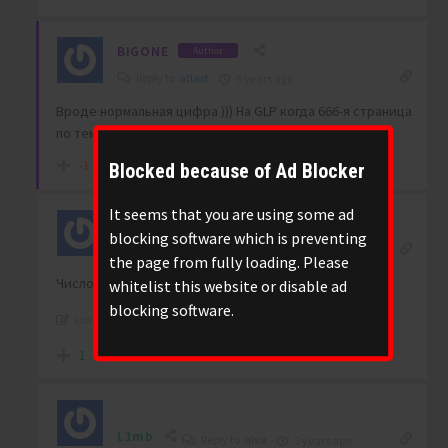
BIGONE
Author
Reply to
atlast
5 years ago
Вроде нормальная цифра ))) На GLP когда 666-я страница
по теме – всех охватывает суеверный ужас.
-1
Blocked because of Ad Blocker
It seems that you are using some ad
blocking software which is preventing
atlast
Reply to
BIGONE
5 years ago
the page from fully loading. Please
Число суперское, загляденье
whitelist this website or disable ad
blocking software.
Last edited 5 years ago by atlast
1
L1mb
Reply to
alva
5 years ago