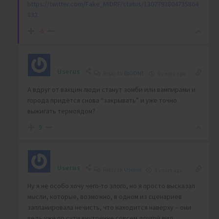
https://twitter.com/Fake_MIDRF/status/1307792804735864
832
-6
Userus
Reply to
BIGONE
5 years ago
А вдруг от вакцин люди станут зомби или вампирами и
города придётся снова “закрывать” и уже точно
выжигать термоядом?
9
Userus
Reply to
Userus
5 years ago
Ну я не особо хочу чего-то злого, но я просто высказал
мысли, которые, возможно, в одном из сценариев
запланировала нечисть, что находится наверху – они
ведь уже по сути внутренне совсем другой вид