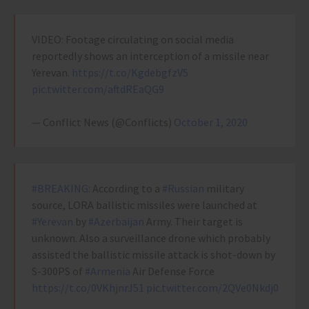
VIDEO: Footage circulating on social media
reportedly shows an interception of a missile near
Yerevan.
https://t.co/KgdebgfzV5
pic.twitter.com/aftdREaQG9
— Conflict News (@Conflicts)
October 1, 2020
#BREAKING
: According to a
#Russian
military
source, LORA ballistic missiles were launched at
#Yerevan
by
#Azerbaijan
Army. Their target is
unknown. Also a surveillance drone which probably
assisted the ballistic missile attack is shot-down by
S-300PS of
#Armenia
Air Defense Force
https://t.co/0VKhjnrJ51
pic.twitter.com/2QVe0Nkdj0