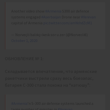
Another video show
#Armenia
S300 air defence
systems engaged
#Aserbaijan
Drone near
#Yerevan
capital of Armenia
pic.twitter.com/amYehdZcM1
— Norveçli balıkçı kesk sor u zer (@Norvecli6)
October 1, 2020
ОБНОВЛЕНИЕ № 1:
Складывается впечатление, что армянские
ракетчики выстрели сразу весь боезапас,
батарея С-300 стала похожа на “катюшу”:
#Armenia
’n S-300 air defense systems launched a
large number of missiles in
#Yerevan
.