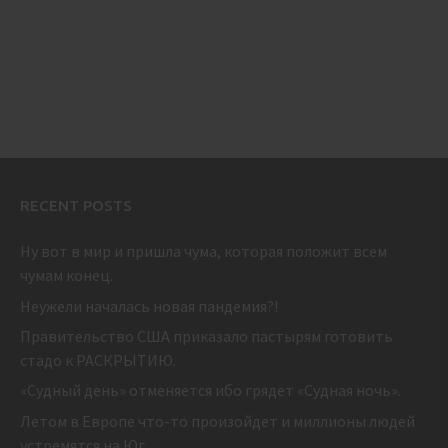
RECENT POSTS
Ну вот в мир и пришла чума, которая положит всем
чумам конец.
Неужели началась новая пандемия?!
Правительство США приказало пастырям готовить
стадо к РАСКРЫТИЮ.
«Судный день» отменяется ибо грядет «Судная ночь».
Летом в Европе что-то произойдет и миллионы людей
устремятся на Юг.