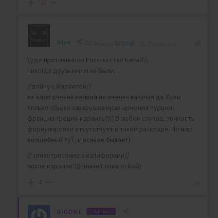
-10
alva
Reply to
BIGONE
5 years ago
\\
где противником России стал Китай\\
никогда друзьями и не были.
//войну с Израилем//
хз. клоп оченна мелкий но оченна ванучая да. Если
только общая заварушка иран-армения-турция-
франция-греция-израиль?))) В любом случае, точность
формулировки отсутствует в таком раскладе. Но мир
волшебный тут, и всякое бывает)
//землетрясение в калифорнии//
после израиля?))) значит пока отбой)
4
BIGONE
Author