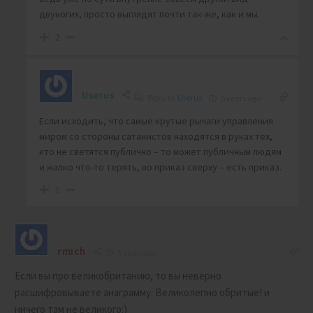
двуногих, просто выглядят почти так-же, как и мы.
2
Userus
Reply to
Userus
5 years ago
Если исходить, что самые крутые рычаги управления
миром со стороны сатанистов находятся в руках тех,
кто не светятся публично – то может публичным людям
и жалко что-то терять, но приказ сверху – есть приказ.
0
rmich
5 years ago
Если вы про великобританию, то вы неверно
расшифровываете анаграмму. Великолепно обритые! и
ничего там не великого:)