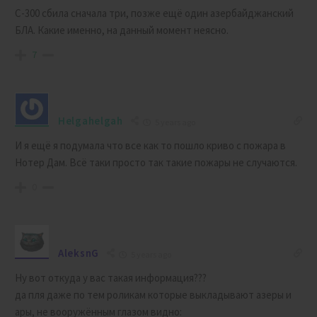
С-300 сбила сначала три, позже ещё один азербайджанский
БЛА. Какие именно, на данный момент неясно.
7
Helgahelgah
5 years ago
И я ещё я подумала что все как то пошло криво с пожара в
Нотер Дам. Всё таки просто так такие пожары не случаются.
0
AleksnG
5 years ago
Ну вот откуда у вас такая информация???
да пля даже по тем роликам которые выкладывают азеры и
ары, не вооружённым глазом видно: