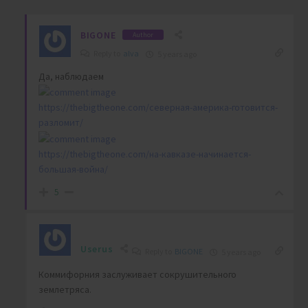
BIGONE
Author
Reply to
alva
5 years ago
Да, наблюдаем
https://thebigtheone.com/северная-америка-готовится-
разломит/
https://thebigtheone.com/на-кавказе-начинается-
большая-война/
5
Userus
Reply to
BIGONE
5 years ago
Коммифорния заслуживает сокрушительного
землетряса.