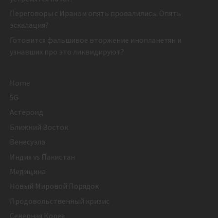
Переговоры с Ираном опять провалились. Опять
эскалация?
Готовится фальшивое вторжение инопланетян и
узнавших про это ликвидируют?
Home
5G
Астероид
Ближний Восток
Венесуэла
Индия vs Пакистан
Медицина
Новый Мировой Порядок
Продовольственный кризис
Северная Корея