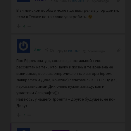
Reply to
BIGONE
5 years ago
В английском вообще может до выстрела в упор дойти,
если в Техасе не то слово употребить.
4
Ann
Reply to
BIGONE
5 years ago
Про Ефремова -да, согласна, а остальной текст
рассчитан на тех , кто Науку и жизнь в те времена не
выписывал, все вышеперечисленные авторы (кроме
Лавкрафта и Дика, конечно) печатались в СССР. Ну да,
наркозависимый Дик очень нужен западу, как и
ужастики Лавкрафта)))
Надеюсь, у нашего Проекта – другое будущее, не по-
Дику)
7