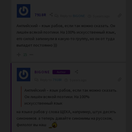
7918R
Reply to
BIGONE
5 years ago
Английский – язык рабов, если так можно сказать. Он
лишён всякой поэтики. На 100% искусственный язык,
его силой запихнули в какую-то группу, но он от туда
выпадет постоянно )))
15
BIGONE
Author
Reply to
7918R
5 years ago
Английский – язык рабов, если так можно сказать.
Он лишён всякой поэтики. На 100%
искусственный язык
на языке рабов у слова ЩЕКА, например, штук десять
синонимов. а теперь давайте синонимы на русском,
филолог вы наш