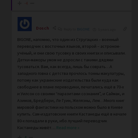
-4
Dosch
Reply to
BIGONE
5 years ago
BIGONE, напомню, что один из Стругацких – военный
переводчик с восточных языков, второй – астроном-
учёный, и они свою тусовку в своих книгах и описывали.
Детки-мажоры умом не доросли с такими дядями
тусоваться. Вам, как всегда, лишь бы соврать…А
западного говна с детства прочлось тонны макулатуры,
потому как украинские издательства были куда как
свободнее в плане переводики, печатались ещё в 70-х
и Уилсон со своими “паразитами сознания”, и Саймак, и
Азимов, Бредбери, Ле Гуин, Желязны, Лем…Много книг
мировой фантастики на польском можно было в Киеве
купить. Сам-издатовские книги Кастанеды ещё в начале
80-х попадали в руки, ибо лучший переводчик
Кастанеды живёт
…
Read more »
4