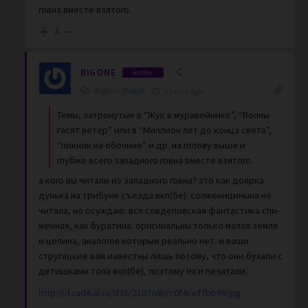
говна вместе взятого.
4
BIGONE
Author
Reply to
Dosch
5 years ago
Темы, затронутые в “Жук в муравейнике”, “Волны
гасят ветер” или в “Миллион лет до конца света”,
“пикник на обочине” и др. на голову выше и
глубже всего западного говна вместе взятого.
а кого вы читали из западного говна? это как доярка
дунька на трибуне съезда вкп(бе): солженицинына не
читала, но осуждаю. вся совдеповская фантастика спи-
женная, как буратина. оригинальны только малая земля
и целина, аналогов которым реально нет. и ваши
стругацкие вам известны лишь потому, что они бухали с
детишками топа вкп(бе), поэтому их и печатали.
http://d.radikal.ru/d36/2107/db/c0f4cef7bb99.jpg