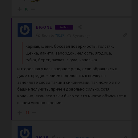
16
BIGONE
Author
Reply to
7918R
5 years ago
карман, щеки, боковая поверхность, толстяк,
щечка, ланита, замордок, челюсть, ягодица,
губка, берег, захват, скула, капелька
интересная у вас наверное речь, если обращаясь к
даме с предложением поцеловать в щечку вы
заменяете слово такими синонимами. так можно и по
башке получить, причем довольно сильно. хотя,
конечно, если все так и было то это многое объясняет в
вашем мировоззрении.
-11
7918R