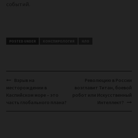
событий.
POSTED UNDER
КОНСПИРОЛОГИЯ
НЛО
Post
Взрыв на
Революцию в России
navigation
месторождении в
возглавит Титан, боевой
Каспийском море – это
робот или Искусственный
часть глобального плана?
Интеллект?