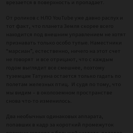
врезается в поверхность и пропадает.
От роликов с НЛО YouTube уже давно распух и
тот факт, что планета Земля скорее всего
находится под внешним управлением не хотят
признавать только особо тупые. Наместники
“марсиан”, естественно, ничего на этот счет
не говорят и все отрицают, что с каждым
годом выглядит все смешнее, поэтому
туземцам Татуина остается только гадать по
полетам железных птиц. И судя по тому, что
мы видим – в околоземном пространстве
снова что-то изменилось.
Два необычных одинаковых аппарата,
попавших в кадр за короткий промежуток
времени говорят о большой частоте полетов