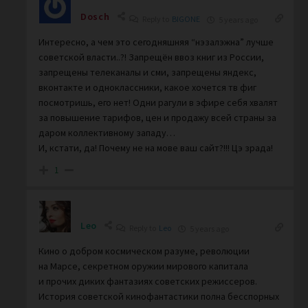
Dosch
Reply to
BIGONE
5 years ago
Интересно, а чем это сегодняшняя “нэзалэжна” лучше
советской власти..?! Запрещён ввоз книг из России,
запрещены телеканалы и сми, запрещены яндекс,
вконтакте и одноклассники, какое хочется тв фиг
посмотришь, его нет! Одни рагули в эфире себя хвалят
за повышение тарифов, цен и продажу всей страны за
даром коллективному западу…
И, кстати, да! Почему не на мове ваш сайт?!!! Цэ зрада!
1
Leo
Reply to
Leo
5 years ago
Кино о добром космическом разуме, революции
на Марсе, секретном оружии мирового капитала
и прочих диких фантазиях советских режиссеров.
История советской кинофантастики полна бесспорных