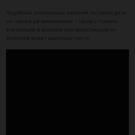
Подобные аномальные явления на самом деле
не совсем уж аномальные – такие стержни,
влетающие в вулканы или вылетающие из
вулканов видят довольно часто: