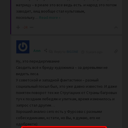
матрицу – в реале это все ведь есть. и народ это потом
заводит, хищ вообще стал культовым,
поскольку
…
Read more »
-24
Ann
Reply to
BIGONE
5 years ago
Ну, это передергивание
Сводить всё к бреду художника – за деревьями не
видеть леса.
У советской и западной фантастики – разный
социальный посыл был, это уже давно известно. И даже
понятен поворот тех же Стругацких от Страны багровых
туч к поздним лебедям и улиткам, время изменилось и
запрос стал другим…
Хороший анализ сего есть у Фурсова с разными
собеседниками, кстати, но Вы, я думаю, его не
одобряете)