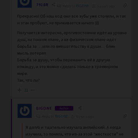
7918R
Reply to
BIGONE
5 years ago
Прекрасно! Об наш код они все зубы уже сточили, и так
и этак пробуют, не приживается ничего )))
Получается интересно, противостояние идёт на уровне
душ, на тонком плане, а на физическом плане идёт
борьба за … или по вмешательству в души… блин
мысль потерял.
Борьба за душу, чтобы переманить её в другую
команду, и это можно сделать только в трёхмерном
мире.
Так, что ли?
11
BIGONE
Author
Reply to
BIGONE
5 years ago
Я долго и тщательно изучала английский. А когда
изучила, то поняла, что из-за этой “жесткости” не