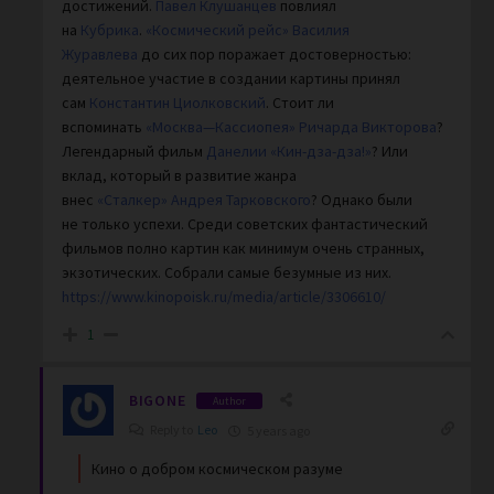
достижений.
Павел Клушанцев
повлиял
на
Кубрика
.
«Космический рейс»
Василия
Журавлева
до сих пор поражает достоверностью:
деятельное участие в создании картины принял
сам
Константин Циолковский
. Стоит ли
вспоминать
«Москва—Кассиопея»
Ричарда Викторова
?
Легендарный фильм
Данелии
«Кин-дза-дза!»
? Или
вклад, который в развитие жанра
внес
«Сталкер»
Андрея Тарковского
? Однако были
не только успехи. Среди советских фантастический
фильмов полно картин как минимум очень странных,
экзотических. Собрали самые безумные из них.
https://www.kinopoisk.ru/media/article/3306610/
1
BIGONE
Author
Reply to
Leo
5 years ago
Кино о добром космическом разуме