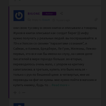
BIGONE
Author
Reply to
Dosch
5 years ago
они свою тусовку в своих книгах и описывали а товарищ
Жуков в книгах описывал как солдат берег ))) инфу
нужно получать у реальных людей. вы поспрашивайте. в
70-х и Уилсон со своими “паразитами сознания”, и
Саймак, и Азимов, Бредбери, Ле Гуин, Желязны, Лем во-
первых, это все как бы имена на слуху, на самом деле
писателей в мире гораздо больше. во-вторых,
переводилось очень мало, с упором на критику
капитализма. в третьих, купить это было нельзя –
только с рук по бешеной цене. в четвертых, мне их
переводы на фиг не нужны. мне нужно пойти в магазин и
купить книжку, будь то
…
Read more »
0