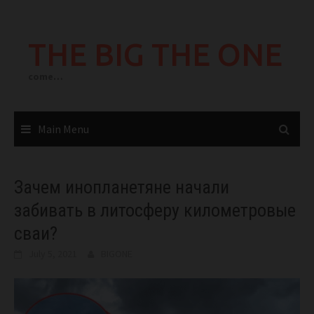
Skip
to
THE BIG THE ONE
content
come…
Main Menu
Зачем инопланетяне начали
забивать в литосферу километровые
сваи?
July 5, 2021
BIGONE