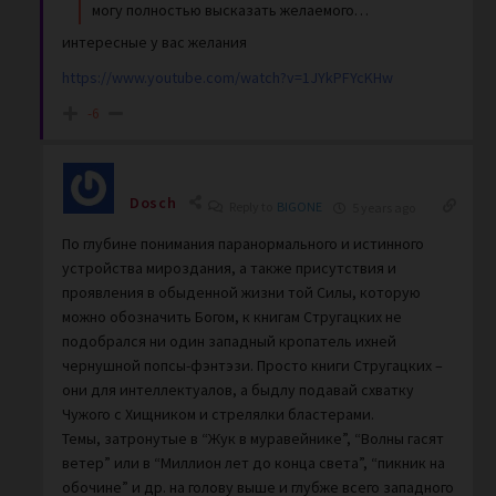
могу полностью высказать желаемого…
интересные у вас желания
https://www.youtube.com/watch?v=1JYkPFYcKHw
-6
Dosch
Reply to
BIGONE
5 years ago
По глубине понимания паранормального и истинного
устройства мироздания, а также присутствия и
проявления в обыденной жизни той Силы, которую
можно обозначить Богом, к книгам Стругацких не
подобрался ни один западный кропатель ихней
чернушной попсы-фэнтэзи. Просто книги Стругацких –
они для интеллектуалов, а быдлу подавай схватку
Чужого с Хищником и стрелялки бластерами.
Темы, затронутые в “Жук в муравейнике”, “Волны гасят
ветер” или в “Миллион лет до конца света”, “пикник на
обочине” и др. на голову выше и глубже всего западного