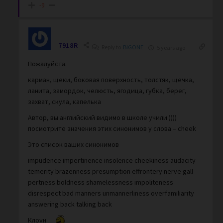
-9
7918R
Reply to
BIGONE
5 years ago
Пожалуйста.
карман, щеки, боковая поверхность, толстяк, щечка,
ланита, замордок, челюсть, ягодица, губка, берег,
захват, скула, капелька
Автор, вы английский видимо в школе учили ))))
посмотрите значения этих синонимов у слова – cheek
Это список ваших синонимов
impudence impertinence insolence cheekiness audacity
temerity brazenness presumption effrontery nerve gall
pertness boldness shamelessness impoliteness
disrespect bad manners unmannerliness overfamiliarity
answering back talking back
Клоун