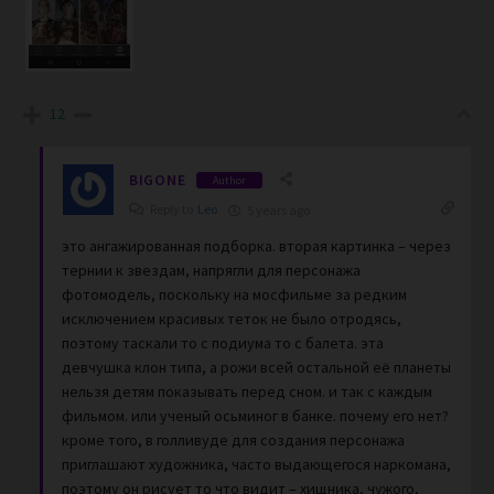
12
BIGONE
Author
Reply to
Leo
5 years ago
это ангажированная подборка. вторая картинка – через
тернии к звездам, напрягли для персонажа
фотомодель, поскольку на мосфильме за редким
исключением красивых теток не было отродясь,
поэтому таскали то с подиума то с балета. эта
девчушка клон типа, а рожи всей остальной её планеты
нельзя детям показывать перед сном. и так с каждым
фильмом. или ученый осьминог в банке. почему его нет?
кроме того, в голливуде для создания персонажа
приглашают художника, часто выдающегося наркомана,
поэтому он рисует то что видит – хищника, чужого,