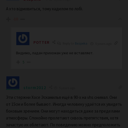
А хто відмовиться, тому кадилом по лобі.
-10
POTTER
Reply to
Bezpeka
5 years ago
Видимо, ладан прихожан уже не вставляет.
5
storm2012
5 years ago
Эти стержни Хосе Эскамилья ещё в 90-х на vhs снимал. Они
от 15см и более бывают. Иногда человеку удаётся их увидеть
боковым зрением. Они могут находиться даже за пределами
атмосферы. Спокойно пролетают сквозь препятствия, хотя
зачастую их облетают. По поведению можно предположить