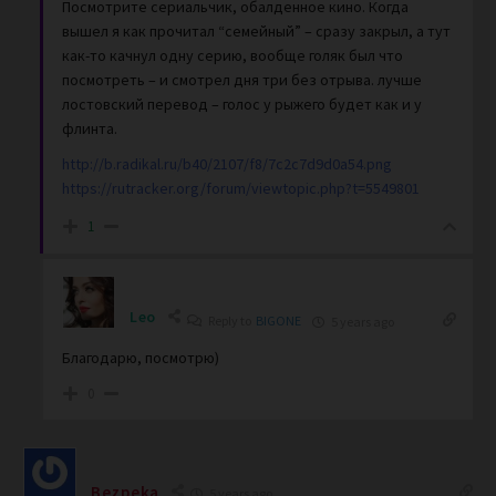
Посмотрите сериальчик, обалденное кино. Когда
вышел я как прочитал “семейный” – сразу закрыл, а тут
как-то качнул одну серию, вообще голяк был что
посмотреть – и смотрел дня три без отрыва. лучше
лостовский перевод – голос у рыжего будет как и у
флинта.
http://b.radikal.ru/b40/2107/f8/7c2c7d9d0a54.png
https://rutracker.org/forum/viewtopic.php?t=5549801
1
Leo
Reply to
BIGONE
5 years ago
Благодарю, посмотрю)
0
Bezpeka
5 years ago