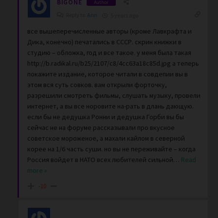
BIGONE
Author
Reply to
Ann
5 years ago
все вышеперечисленные авторы (кроме Лавкрафта и
Дика, конечно) печатались в СССР. скрин книжки в
студию – обложка, год и все такое. у меня была такая
http://b.radikal.ru/b25/2107/c8/4cc63a18c85d.jpg а теперь
покажите издание, которое читали в совдепии вы в
этом вся суть совков. вам открыли форточку,
разрешили смотреть фильмы, слушать музыку, провели
интернет, а вы все норовите на-рать в длань дающую.
если бы не дедушка Ронни и дедушка Горби вы бы
сейчас не на форуме рассказывали про вкусное
советское мороженое, а махали кайлом в северной
корее на 1/6 часть суши. но вы не переживайте – когда
Россия войдет в НАТО всех любителей сильной
…
Read
more »
-10