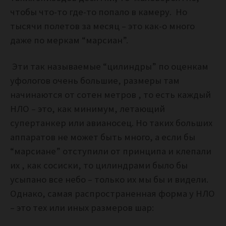
чтобы что-то где-то попало в камеру. Но
тысячи полетов за месяц – это как-о много
даже по меркам “марсиан”.
Эти так называемые “цилиндры” по оценкам
уфологов очень большие, размеры там
начинаются от сотен метров , то есть каждый
НЛО – это, как минимум, летающий
супертанкер или авианосец. Но таких больших
аппаратов не может быть много, а если бы
“марсиане” отступили от принципа и клепали
их , как сосиски, то цилиндрами было бы
усыпано все небо – только их мы бы и видели.
Однако, самая распространенная форма у НЛО
– это тех или иных размеров шар: