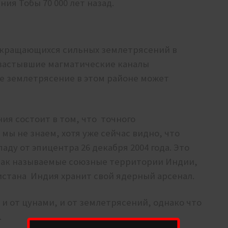
ия Тобы 70 000 лет назад.
екращающихся сильных землетрясений в
застывшие магматические каналы
е землетрясение в этом районе может
ия состоит в том, что точного
ы не знаем, хотя уже сейчас видно, что
аду от эпицентра 26 декабря 2004 года. Это
 так называемые союзные территории Индии,
истана Индия хранит свой ядерный арсенал.
и от цунами, и от землетрясений, однако что
.