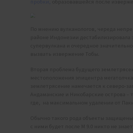
пробки,
образовавшейся после извержен
По мнению вулканологов, череда непр
районе Индонезии дестабилизировала 
супервулкана и очередное значительно
вызвать извержение Тобы.
Вторая проблема будущего землетрясен
местоположения эпицентра мегатолчка м
землетрясение намечается к северо-зап
Андаманские и Никобарские острова –
где, на максимальном удалении от Пак
Обычно такого рода объекты защищены 
с ними будет после М 9.0 никто не знает