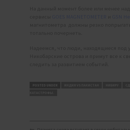
На данный момент более или менее на
сервисы
GOES MAGNETOMETER
и
GSN Hel
магнитометра должны резко попрыгать
тотально почернеть.
Надеемся, что люди, находящиеся под 
Никобарские острова и примут все к св
следить за развитием событий.
POSTED UNDER
ИНДИЯ VS ПАКИСТАН
НИБИРУ
СД
КАТАСТРОФЫ.
Post
Планета снова вступает в сезон орбиталь