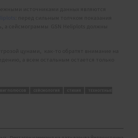
дежными источниками данных являются
iplots
: перед сильным толчком показания
, а сейсмограммы GSN Heliplots должны
угрозой цунами, как-то обратят внимание на
едению, а всем остальным остается только
ВИГ ПОЛЮСОВ
СЕЙСМОЛОГИЯ
СТИХИЯ
ТЕХНОГЕНЫЕ
ных
Пентагон намекнул на дату взрыва Йеллоустоуна