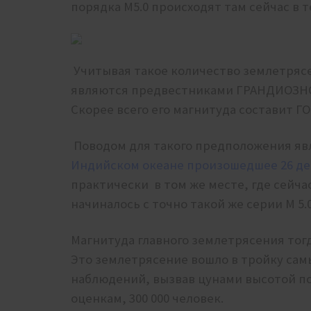
порядка M5.0 происходят там сейчас в т
Учитывая такое количество землетрясе
являются предвестниками ГРАНДИОЗНОГ
Скорее всего его магнитуда составит ГО
Поводом для такого предположения яв
Индийском океане произошедшее 26 дек
практически в том же месте, где сейча
начиналось с точно такой же серии М 5.0
Магнитуда главного землетрясения тогда
Это землетрясение вошло в тройку сам
наблюдений, вызвав цунами высотой по
оценкам, 300 000 человек.