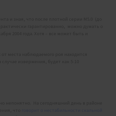
нта и зная, что после плотной серии M5.0 (до
 практически гарантированно, можно думать о
бря 2004 года. Хотя – все может быть и
х от места наблюдаемого роя находится
 случае извержения, будет как 5-10
нно непонятно. На сегодняшний день в районе
ения, что
говорит о нестабильности скальной