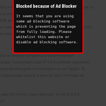
Blocked because of Ad Blocker
ния отношений между Индией и Пакистаном от
сть этого ядерного арсенала покинула
It seems that you are using
ой момент. То есть тягачи с ракетами
some ad blocking software
 самолетам и так далее. В случае цунами это
which is preventing the page
from fully loading. Please
ыми последствиями.
whitelist this website or
disable ad blocking software.
акистан может решиться на активные
егда, поскольку при М 9.0 в районе ядерных
дара возмездия стопроцентно не будет. В
подводные лодки и они не рассчитаны на
вы остается один вопрос: если M 9.0 в
да?