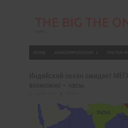
Skip
to
THE BIG THE O
content
come…
HOME
КОНСПИРОЛОГИЯ
ТРЕТЬЯ 
Индийский океан ожидает МЕГ
возможно – часы.
April 1, 2019
BIGONE