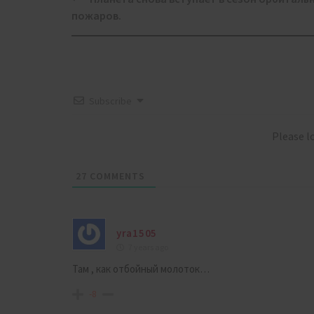
navigation
пожаров.
Subscribe
Please 
27
COMMENTS
yra1505
7 years ago
Там , как отбойный молоток…
-8