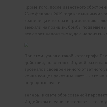
Кроме того, после известного обостре
26-го февраля 2019 года как минимум ча
хранилища и готова к применению в люб
выехали на позиции, бомбы подвешены к
все смоет непонятно куда с непонятн
При этом, узнав о такой катастрофе П
действия, покончив с Индией раз и навс
арсеналов своевременного ответного у
конце концов ракетные шахты – это не 
подводные пуски.
Теперь, в свете обрисованной перспекти
Индийском океане повторится – то ког