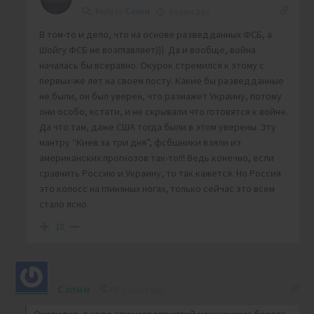
Reply to
Салим
3 years ago
В том-то и дело, что на основе разведданных ФСБ, а
Шойгу ФСБ не возглавляет))). Да и вообще, война
началась бы всеравно. Окурок стремился к этому с
первых-же лет на своем посту. Какие бы разведданные
не были, он был уверен, что размажет Украину, потому
они особо, кстати, и не скрывали что готовятся к войне.
Да что там, даже США тогда были в этом уверены. Эту
мантру “Киев за три дня”, фсбшники взяли из
американских прогнозов так-то!!! Ведь конечно, если
сравнить Россию и Украину, то так кажется. Но Россия
это колосс на глиняных ногах, только сейчас это всем
стало ясно.
10
Салим
3 years ago