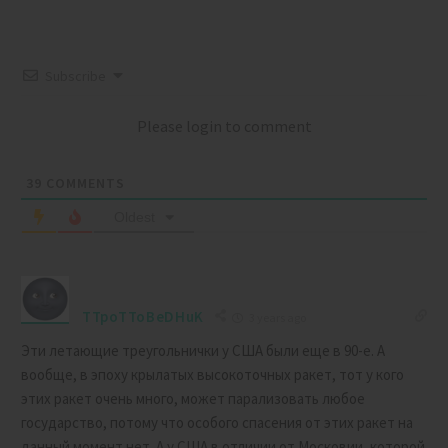
Subscribe
Please login to comment
39
COMMENTS
Oldest
TTpoTToBeDHuK
3 years ago
Эти летающие треугольнички у США были еще в 90-е. А
вообще, в эпоху крылатых высокоточных ракет, тот у кого
этих ракет очень много, может парализовать любое
государство, потому что особого спасения от этих ракет на
данный момент нет. А у США в отличии от Московии, которой