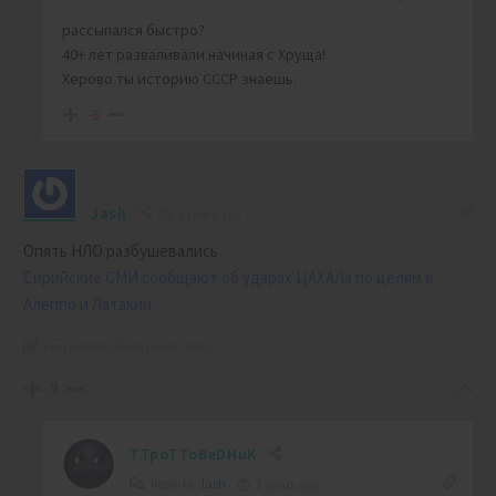
рассыпался быстро?
40+ лет разваливали начиная с Хруща!
Херово ты историю СССР знаешь.
-8
Jash
3 years ago
Опять НЛО разбушевались
Сирийские СМИ сообщают об ударах ЦАХАЛа по целям в
Алеппо и Латакии
Last edited 3 years ago by Jash
9
TTpoTToBeDHuK
Reply to
Jash
3 years ago