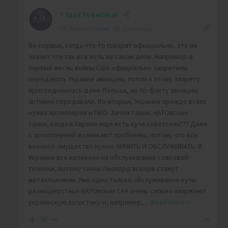
TTpoTToBeDHuK
Reply to
Салим
3 years ago
Во-первых, когда что-то говорят официально, это не
значит что так все есть на самом деле. Например: в
первый месяц войны США официально запретили
передавать Украине авиацию, потом к этому запрету
присоединилась даже Польша, но по-факту авиацию
активно передавали. Во-вторых, Украине прежде всего
нужна артиллерия и ПВО. Зачем танки, НАТОвские
танки, когда в Европе еще есть куча советских??? Даже
с артиллерией возникают проблемы, потому что все
военное имущество нужно ЧИНИТЬ И ОБСЛУЖИВАТЬ. В
Украине все налажено на обслуживание совковой
техники, потому танки Леопард вскоре станут
металлоломом. Уже одно только обслуживание кучи
разношерстных НАТОвских САУ очень сильно напрягает
украинскую логистику и, например,
…
Read more »
30