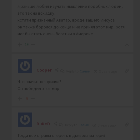
я раньше любил изучать мышление подобных людей,
это так на вскидку.
кстати признанный Аватар, вроде вашего Иисуса..
он также боролся до конца и не принял этот мир.. хотя
мог бы стать очень богатым в Америке.
19
Cooper
Reply to
Салим
3 years ago
Что значит не принял?
Он победил этот мир
-9
BuKeD
Reply to
Салим
3 years ago
Тогда все страны стереть к дьявола матери?..