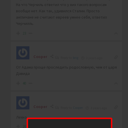
На что Черчиль ответил что у них такого вопросам
вообще нет. Как так, удивился Сталин. Просто
англичане не считают евреев умнее себя, ответил
Черчилль.
23
Cooper
Reply to
brig
3 years ago
От Адама проще проследить родословную, чем от царя
Давида
40
Cooper
Reply to
Cooper
3 years ago
Лехко
20