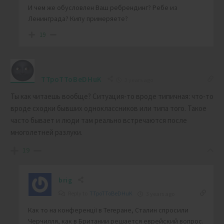
И чем же обусловлен Ваш ребрендинг? Ребе из
Ленинграда? Кипу примеряете?
19
TTpoTToBeDHuK
3 years ago
Ты как читаешь вообще? Ситуация-то вроде типичная: что-то
вроде сходки бывших одноклассников или типа того. Такое
часто бывает и люди там реально встречаются после
многолетней разлуки.
19
brig
Reply to
TTpoTToBeDHuK
3 years ago
Как то на конференції в Тегеране, Сталин спросили
Черчилля, как в Британии решается еврейский вопрос.