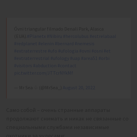
Óvni triangular filmado Denali Park, Alasca
(EUA).
#Planetx
#Nibiru
#hercolubus
#estrelabaal
#redplanet
#elenin
#bernard
#nemesis
#extraterrestre
#ufo
#ufologia
#ovni
#osni
#et
#extraterrestrial
#ufology
#uap
#area51
#orbi
#visitors
#abduction
#contact
pic.twitter.com/JTTcrNYkMf
— Mr Sea ♧ (@MrSea_)
August 20, 2022
Само собой – очень странные аппараты
продолжают снимать и никак не связанные со
специальными службами независимые
охотники за чудесами: