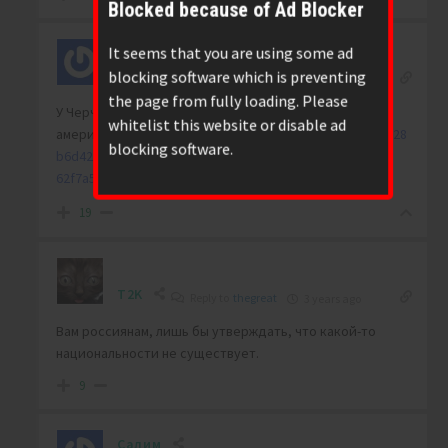
Blocked because of Ad Blocker
It seems that you are using some ad
thegreat
blocking software which is preventing
Reply to
brig
3 years ago
the page from fully loading. Please
У Черчилля мать была …
whitelist this website or disable ad
американкой..
https://zen.yandex.ru/media/id/60202aae28
blocking software.
b6d426f660f3aa/kem-byla-mat-uinstona-cherchillia-
62f7a5c4a5073e6368176bfe
19
T2K
Reply to
thegreat
3 years ago
Вам россиянам, лишь бы утверждать, что какой-то
национальности не существует.
9
Салим