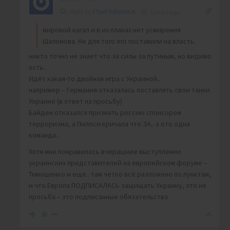
Reply to
TTpoTToBeDHuK
3 years ago
мировой кагал и в их планах нет усмирения
Шаломова. Не для того его поставили на власть.
никто точно не знает что за силы за путиным, но видимо
есть..
Идёт какая-то двойная игра с Украиной..
например – Германия отказалась поставлять свои танки
Украине (в ответ на просьбу)
Байден отказался признать россию спонсором
терроризма, а Пилоси кричала что ЗА.. а ото одна
команда..
Хотя мне понравилось вчерашнее выступление
украинских представителей на европейском форуме –
Тимошенко и ещё.. там чётко всё разложено по пунктам,
и что Европа ПОДПИСАЛАСЬ защищать Украину, это не
просьба – это подписанные обязательства.
30