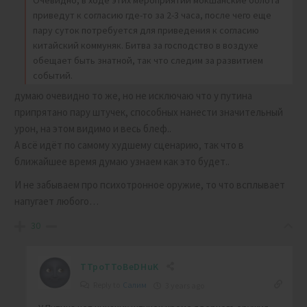
Очевидно, в ходе этих мероприятий мокшанские болота
приведут к согласию где-то за 2-3 часа, после чего еще
пару суток потребуется для приведения к согласию
китайский коммуняк. Битва за господство в воздухе
обещает быть знатной, так что следим за развитием
событий.
думаю очевидно то же, но не исключаю что у путина
припрятано пару штучек, способных нанести значительный
урон, на этом видимо и весь блеф..
А всё идёт по самому худшему сценарию, так что в
ближайшее время думаю узнаем как это будет..
И не забываем про психотронное оружие, то что всплывает
напугает любого…
30
TTpoTToBeDHuK
Reply to
Салим
3 years ago