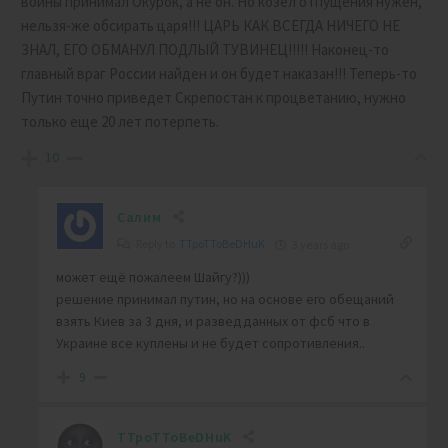
войны принимал Окурок, а не он. Но козел отпущения нужен,
нельзя-же обсирать царя!!! ЦАРЬ КАК ВСЕГДА НИЧЕГО НЕ
ЗНАЛ, ЕГО ОБМАНУЛ ПОДЛЫЙ ТУВИНЕЦ!!!!! Наконец-то
главный враг России найден и он будет наказан!!! Теперь-то
Путин точно приведет Скрепостан к процветанию, нужно
только еще 20 лет потерпеть.
10
Салим
Reply to
TTpoTToBeDHuK
3 years ago
может ещё пожалеем Шайгу?)))
решение принимал путин, но на основе его обещаний
взять Киев за 3 дня, и разведданных от фсб что в
Украине все куплены и не будет сопротивления..
9
TTpoTToBeDHuK