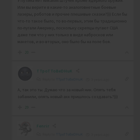
У Путина нет никаких штучек кроме ядерного оружия.
Или вы верите в какие-то аналоговнетные боевые
лазеры, роботов и прочие плешивые сказки?))) Если бы
что-то такое было, то во-первых, этим бы традиционно
по-пугали Америку, поскольку скрепцы пугают США
даже тем что у них только в виде набросков или
макетов, и во-вторых, оно было бы на поле боя.
20
TTpoTToBeDHuK
Reply to
TTpoTToBeDHuK
3 years ago
А, так это ты. Думаю что за новый ник. Опять тебя
забанили, опять новый акк пришлось создавать?)))
29
Fenrir
Reply to
TTpoTToBeDHuK
3 years ago