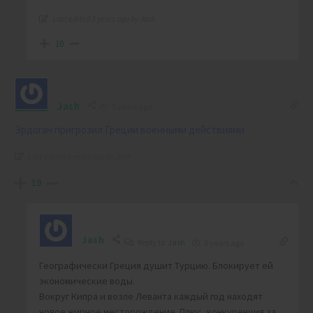
Last edited 3 years ago by Jash
10
Jash
3 years ago
Эрдоган пригрозил Греции военными действиями
Last edited 3 years ago by Jash
19
Jash
Reply to
Jash
3 years ago
Географически Греция душит Турцию. Блокирует ей
экономические воды.
Вокруг Кипра и возле Леванта каждый год находят
новое жирное месторождение. Плюс, конкуренция за