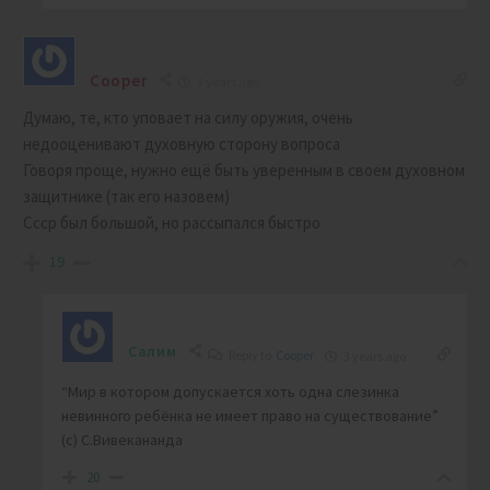
Cooper
3 years ago
Думаю, те, кто уповает на силу оружия, очень
недооценивают духовную сторону вопроса
Говоря проще, нужно ещё быть уверенным в своем духовном
защитнике (так его назовем)
Ссср был большой, но рассыпался быстро
19
Салим
Reply to
Cooper
3 years ago
“Мир в котором допускается хоть одна слезинка
невинного ребёнка не имеет право на существование”
(c) C.Вивекананда
20