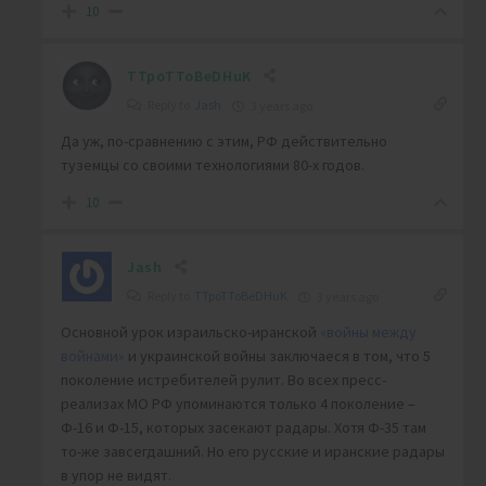
10
TTpoTToBeDHuK
Reply to
Jash
3 years ago
Да уж, по-сравнению с этим, РФ действительно
туземцы со своими технологиями 80-х годов.
10
Jash
Reply to
TTpoTToBeDHuK
3 years ago
Основной урок израильско-иранской
«войны между
войнами»
и украинской войны заключаеся в том, что 5
поколение истребителей рулит. Во всех пресс-
реализах МО РФ упоминаются только 4 поколение –
Ф-16 и Ф-15, которых засекают радары. Хотя Ф-35 там
то-же завсегдашний. Но его русские и иранские радары
в упор не видят.