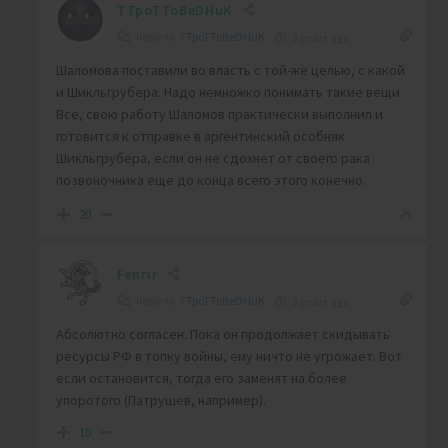
TTpoTToBeDHuK
Reply to
TTpoTToBeDHuK
3 years ago
Шаломова поставили во власть с той-же целью, с какой
и Шикльгрубера. Надо немножко понимать такие вещи.
Все, свою работу Шаломов практически выполнил и
готовится к отправке в аргентинский особняк
Шикльгрубера, если он не сдохнет от своего рака
позвоночника еще до конца всего этого конечно.
20
Fenrir
Reply to
TTpoTToBeDHuK
3 years ago
Абсолютно согласен. Пока он продолжает скидывать
ресурсы РФ в топку войны, ему ничто не угрожает. Вот
если остановится, тогда его заменят на более
упоротого (Патрушев, например).
10