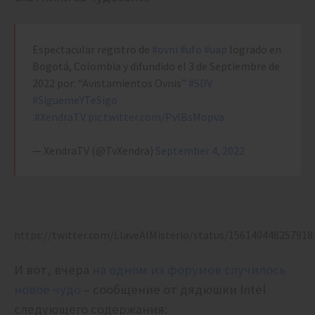
Espectacular registro de
#ovni
#ufo
#uap
logrado en
Bogotá, Colombia y difundido el 3 de Septiembre de
2022 por: “Avistamientos Ovnis”
#SDV
#SiguemeYTeSigo
.
#XendraTV
pic.twitter.com/PvlBsMopva
— XendraTV (@TvXendra)
September 4, 2022
https://twitter.com/LlaveAlMisterio/status/156140448257918
И вот, вчера
на одном из форумов случилось
новое чудо
– сообщение от дядюшки Intel
следующего содержания: