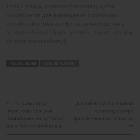
то за 2-3 часа, после чего еще пару суток
потребуется для приведения к согласию
китайский коммуняк. Битва за господство в
воздухе обещает быть знатной, так что следим
за развитием событий.
POSTED UNDER
КОНСПИРОЛОГИЯ
Post
По всему миру
Дисней выпустил первый
navigation
пересыхают лагуны.
мультсериал про
Планета может остаться
приключение антихриста.
даже без соленой воды.