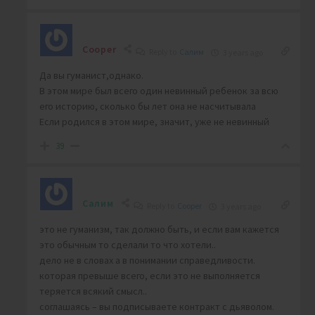
Cooper
Reply to
Салим
3 years ago
Да вы гуманист,однако.
В этом мире был всего один невинный ребенок за всю
его историю, сколько бы лет она не насчитывала
Если родился в этом мире, значит, уже не невинный
39
Салим
Reply to
Cooper
3 years ago
это не гуманизм, так должно быть, и если вам кажется
это обычным то сделали то что хотели..
дело не в словах а в понимании справедливости.
которая превыше всего, если это не выполняется
теряется всякий смысл..
соглашаясь – вы подписываете контракт с дьяволом.