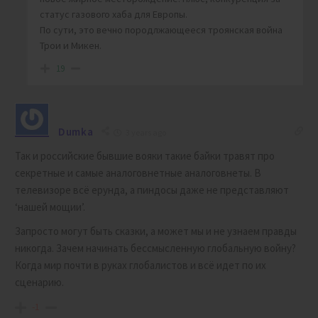
статус газового хаба для Европы.
По сути, это вечно породлжающееся троянская война
Трои и Микен.
19
Dumka
3 years ago
Так и российские бывшие вояки такие байки травят про
секретные и самые аналоговнетные аналоговнеты. В
телевизоре всё ерунда, а пиндосы даже не представляют
‘нашей мощии’.
Запросто могут быть сказки, а может мы и не узнаем правды
никогда. Зачем начинать бессмысленную глобальную войну?
Когда мир почти в руках глобалистов и всё идет по их
сценарию.
-1