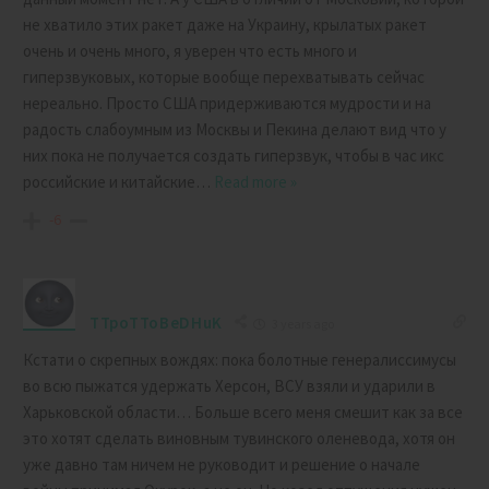
не хватило этих ракет даже на Украину, крылатых ракет
очень и очень много, я уверен что есть много и
гиперзвуковых, которые вообще перехватывать сейчас
нереально. Просто США придерживаются мудрости и на
радость слабоумным из Москвы и Пекина делают вид что у
них пока не получается создать гиперзвук, чтобы в час икс
российские и китайские
…
Read more »
-6
TTpoTToBeDHuK
3 years ago
Кстати о скрепных вождях: пока болотные генералиссимусы
во всю пыжатся удержать Херсон, ВСУ взяли и ударили в
Харьковской области… Больше всего меня смешит как за все
это хотят сделать виновным тувинского оленевода, хотя он
уже давно там ничем не руководит и решение о начале