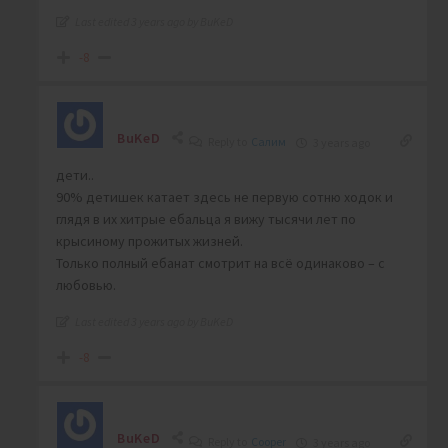
Last edited 3 years ago by BuKeD
-8
BuKeD
Reply to
Салим
3 years ago
дети..
90% детишек катает здесь не первую сотню ходок и
глядя в их хитрые ебальца я вижу тысячи лет по
крысиному прожитых жизней.
Только полный ебанат смотрит на всё одинаково – с
любовью.
Last edited 3 years ago by BuKeD
-8
BuKeD
Reply to
Cooper
3 years ago