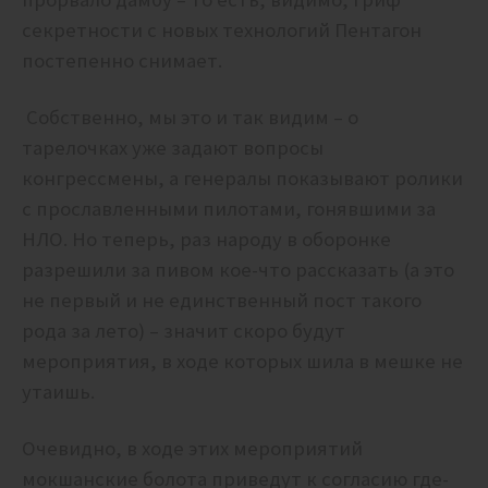
секретности с новых технологий Пентагон
постепенно снимает.
Собственно, мы это и так видим – о
тарелочках уже задают вопросы
конгрессмены, а генералы показывают ролики
с прославленными пилотами, гонявшими за
НЛО. Но теперь, раз народу в оборонке
разрешили за пивом кое-что рассказать (а это
не первый и не единственный пост такого
рода за лето) – значит скоро будут
мероприятия, в ходе которых шила в мешке не
утаишь.
Очевидно, в ходе этих мероприятий
мокшанские болота приведут к согласию где-