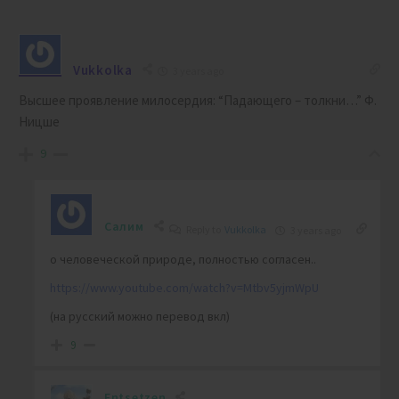
Vukkolka
3 years ago
Высшее проявление милосердия: “Падающего – толкни…” Ф.
Ницше
9
Салим
Reply to
Vukkolka
3 years ago
о человеческой природе, полностью согласен..
https://www.youtube.com/watch?v=Mtbv5yjmWpU
(на русский можно перевод вкл)
9
Entsetzen