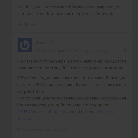
АЛЕППО, хах – российское ПВО насквозь дырявое, раз
там так все свободно летает через всю Сирию))).
10
Jash
Reply to
TTpoTToBeDHuK
3 years ago
ПВО зависит от рельефа. Дамаск, например находится в
низменности. Поэтому ПВО там заведомо в проигрыше.
ПВО в Алеппо довольно плотное. Не так как в Дамске, но
факт что БПЛА там не летают. Работают исключительно
истребители.
Просто рзница в технологическом уровне колоссальная.
Почти как между индейцами и конкистадорами.
AIR EW Systems- Rafael Advanced Defense Systems –
YouTube
Last edited 3 years ago by Jash