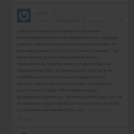
Салим
Reply to
TTpoTToBeDHuK
3 years ago
сейчас не первый день войны что бы всякие
многоходовочки вести, всё предельно ясно.. надежда
умирает конечно последней, но нужно учитывать что
весь мир прогнил, и это по сути для него экзамен.. там
читал грызня, поляки с германией не могут
определиться с количеством, польша требует 44
тигров взамен 200 т-72 германия даёт 20 и т.д. и тп. с
такой бюрократией помощь реальная не скоро
поступит (вроде Фёдоров озвучивал что лендлиз
рассчитан на 2 года)) Сейчас Украине надо
продержаться до весны, там легче думаю будет.. Но я и
не исключаю такого поворота которого никто не ждёт,
кстати такого же мнения Юнус.. всё
…
Read more »
30