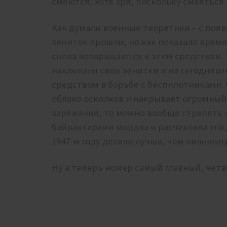
смеются, хотя зря, поскольку смеяться 
Как думали военные теоретики – с поя
зениток прошли, но как показало время
снова возвращаются к этим средствам. 
наклепали свои зенитки и на сегодняш
средством в борьбе с беспилотниками. 
облако осколков и накрывает огромный 
заряжания, то можно вообще стрелять н
байрактарами мордва и расчехлила эти 
1947-м году делали лучше, чем лишнехп
Ну а теперь номер самый главный, чет