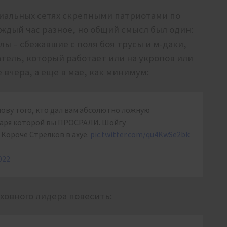
оциальных сетях скрепными патриотами по
ждый час разное, но общий смысл был один:
ы – сбежавшие с поля боя трусы и м-даки,
ель, который работает или на укропов или
е вчера, а еще в мае, как минимум:
лову того, кто дал вам абсолютно ложную
даря которой вы ПРОСРАЛИ. Шойгу
Короче Стрелков в ахуе.
pic.twitter.com/qu4KwSe2bk
022
ховного лидера повесить: