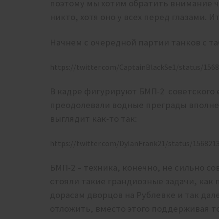
поэтому мы хотим обратить внимание чи
никто, хотя оно у всех перед глазами. Ит
Начнем с очередной партии танков с т
https://twitter.com/CaptainBlackSe1/status/156
В кадре фигурируют БМП-2 советского е
преодолевали водные преграды вполне 
выглядит как-то так:
https://twitter.com/DylanFrank21/status/15682
БМП-2 – техника, конечно, не сильно с
стояли такие грандиозные задачи, как 
дорасам дворцов на Рублевке и так дал
отложить, вместо этого поддерживая то