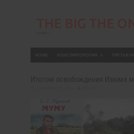
Skip
to
THE BIG THE O
content
come…
HOME
КОНСПИРОЛОГИЯ
ТРЕТЬЯ 
Итогом освобождения Изюма мо
September 10, 2022
BIGONE