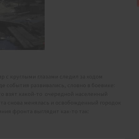
р с круглыми глазами следил за ходом
де события развивались, словно в боевике:
то взят какой-то очередной населенный
нта снова менялась и освобожденный городок
иния фронта выглядит как-то так: