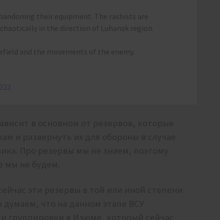
abandoning their equipment. The rashists are
haotically in the direction of Luhansk region.
lefield and the movements of the enemy.
022
ависит в основном от резервов, которые
ам и развернуть их для обороны в случае
ка. Про резервы мы не знаем, поэтому
е мы не будем.
сейчас эти резервы в той или иной степени
ы думаем, что на данном этапе ВСУ
ки группировки в Изюме, который сейчас