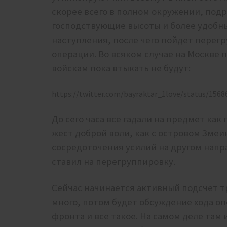
скорее всего в полном окружении, под
господствующие высоты и более удобн
наступления, после чего пойдет перегр
операции. Во всяком случае на Москве
войскам пока втыкать не будут:
https://twitter.com/bayraktar_1love/status/156
До сего часа все гадали на предмет как
жест доброй воли, как с островом Зме
сосредоточения усилий на другом напра
ставил на перегруппировку.
Сейчас начинается активный подсчет т
много, потом будет обсуждение хода о
фронта и все такое. На самом деле там 