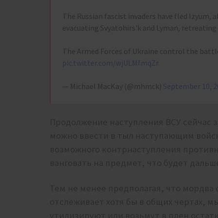
The Russian fascist invaders have fled Izyum, 
evacuating Svyatohirs'k and Lyman, retreating c
The Armed Forces of Ukraine control the batt
pic.twitter.com/wjULMfmqZr
— Michael MacKay (@mhmck)
September 10, 2
Продолжение наступления ВСУ сейчас з
можно ввести в тыл наступающим войск
возможного контрнаступления противни
ванговать на предмет, что будет дальш
Тем не менее предполагая, что мордва 
отслеживает хотя бы в общих чертах, м
утилизируют или возьмут в плен остат