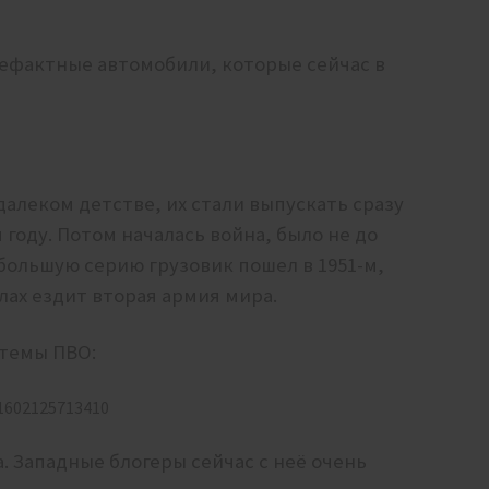
ефактные автомобили, которые сейчас в
алеком детстве, их стали выпускать сразу
м году. Потом началась война, было не до
большую серию грузовик пошел в 1951-м,
алах ездит вторая армия мира.
стемы ПВО:
71602125713410
а. Западные блогеры сейчас с неё очень