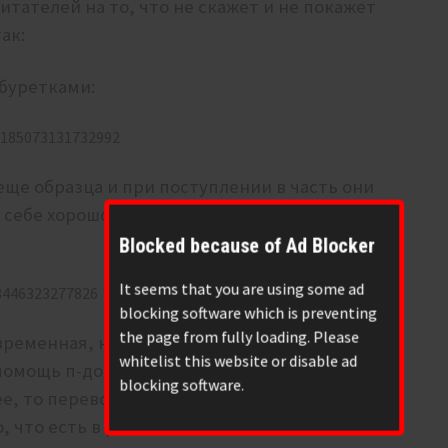
тателей на то, что не скажет и не покажет
ак:
абуретками:
8185073131732992
ще образца и при поступлении в часть они
себе хорошо. Сейчас это преодоление
Blocked because of Ad Blocker
It seems that you are using some ad
13446323277826
blocking software which is preventing
the page from fully loading. Please
овременная, но поскольку перед московией
whitelist this website or disable ad
помощь п-дорасам в Сирии, строительство п-
blocking software.
ее, то перевооружение можно было бы и
, что есть в рабочем состоянии. Но не