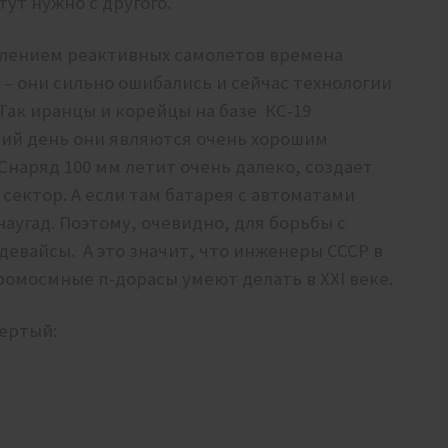
тут нужно с другого.
влением реактивных самолетов времена
 – они сильно ошибались и сейчас технологии
Так иранцы и корейцы на базе КС-19
ний день они являются очень хорошим
Снаряд 100 мм летит очень далеко, создает
сектор. А если там батарея с автоматами
аугад. Поэтому, очевидно, для борьбы с
девайсы. А это значит, что инженеры СССР в
ромосмные п-дорасы умеют делать в XXI веке.
вертый: