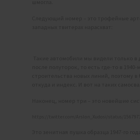
шмогла.
Следующий номер – это трофейные арт
западных твитерах нарасхват:
Такие автомобили мы видели только в д
после полуторок, то есть где-то в 1940-
строительства новых линий, поэтому в 
откуда и индекс. И вот на таких самосв
Наконец, номер три – это новейшие си
https://twitter.com/Arslon_Xudosi/status/15679
Это зенитная пушка образца 1947-го год