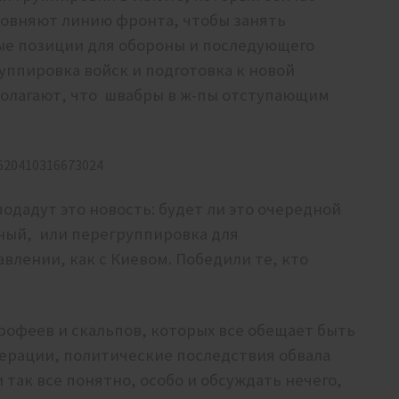
ровняют линию фронта, чтобы занять
ые позиции для обороны и последующего
уппировка войск и подготовка к новой
 полагают, что швабры в ж-пы отступающим
8620410316673024
 подадут это новость: будет ли это очередной
иный, или перегруппировка для
влении, как с Киевом. Победили те, кто
рофеев и скальпов, которых все обещает быть
перации, политические последствия обвала
и так все понятно, особо и обсуждать нечего,