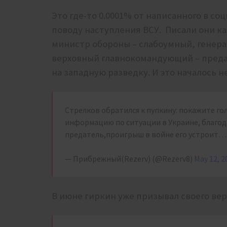
Это где-то 0.0001% от написанного в с
поводу наступления ВСУ. Писали они ка
министр обороны – слабоумный, генерал
верховный главнокомандующий – предат
на западную разведку. И это началось н
Стрелков обратился к пупкину: покажите го
информацию по ситуации в Украине, благо
предатель,проигрыш в войне его устроит… 
— Прибрежный(Rezerv) (@Rezerv8)
May 12, 2
В июне гиркин уже призывал своего вер