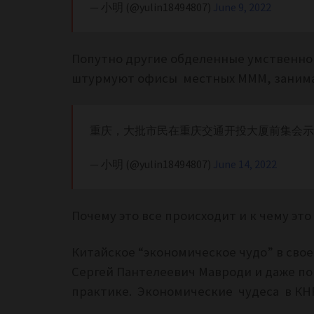
— 小明 (@yulin18494807)
June 9, 2022
Попутно другие обделенные умственно и
штурмуют офисы местных МММ, занима
重庆，大批市民在重庆交通开投大厦前集会
— 小明 (@yulin18494807)
June 14, 2022
Почему это все происходит и к чему это
Китайское “экономическое чудо” в сво
Сергей Пантелеевич Мавроди и даже пок
практике. Экономические чудеса в КН