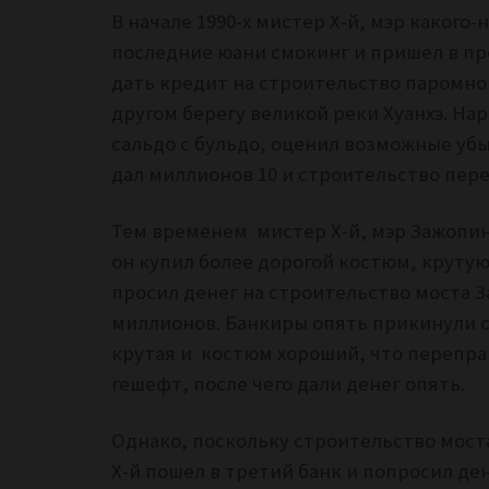
В начале 1990-х мистер Х-й, мэр какого
последние юани смокинг и пришел в пр
дать кредит на строительство паромно
другом берегу великой реки Хуанхэ. На
сальдо с бульдо, оценил возможные уб
дал миллионов 10 и строительство пер
Тем временем мистер Х-й, мэр Зажопин
он купил более дорогой костюм, крутую
просил денег на строительство моста 
миллионов. Банкиры опять прикинули са
крутая и костюм хороший, что переправ
гешефт, после чего дали денег опять.
Однако, поскольку строительство моста
Х-й пошел в третий банк и попросил де