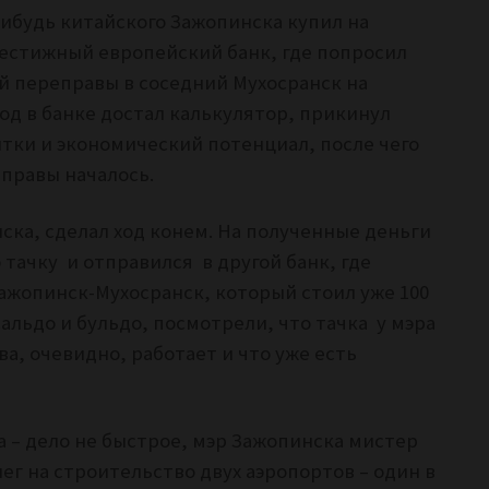
-нибудь китайского Зажопинска купил на
естижный европейский банк, где попросил
й переправы в соседний Мухосранск на
род в банке достал калькулятор, прикинул
ытки и экономический потенциал, после чего
еправы началось.
ска, сделал ход конем. На полученные деньги
 тачку и отправился в другой банк, где
Зажопинск-Мухосранск, который стоил уже 100
льдо и бульдо, посмотрели, что тачка у мэра
а, очевидно, работает и что уже есть
 – дело не быстрое, мэр Зажопинска мистер
нег
на строительство двух аэропортов – один в