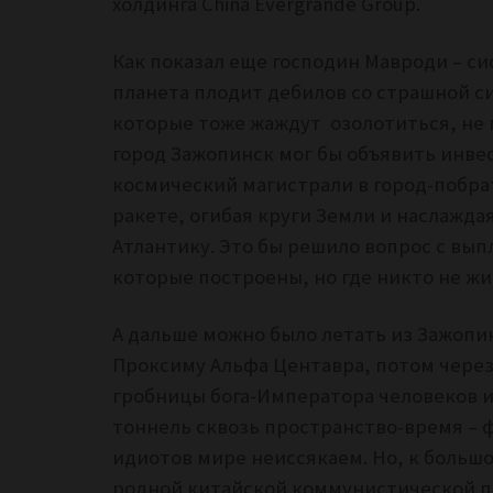
холдинга China Evergrande Group.
Как показал еще господин Мавроди – с
планета плодит дебилов со страшной си
которые тоже жаждут озолотиться, не п
город Зажопинск мог бы объявить инв
космический магистрали в город-побрат
ракете, огибая круги Земли и наслаждая
Атлантику. Это бы решило вопрос с вып
которые построены, но где никто не жи
А дальше можно было летать из Зажопин
Проксиму Альфа Центавра, потом чере
гробницы бога-Императора человеков и
тоннель сквозь пространство-время – 
идиотов мире неиссякаем. Но, к большо
родной китайской коммунистической па