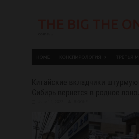
Skip
to
THE BIG THE O
content
come…
HOME
КОНСПИРОЛОГИЯ
ТРЕТЬЯ 
Китайские вкладчики штурмуют 
Сибирь вернется в родное лоно
June 14, 2022
BIGONE