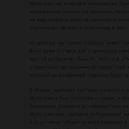
Мухосранске, второй в Зажопинске. Пр
немедленно, используя денежки, получ
не задумываясь дали на аэропорты милл
строительства моста инвесторы в мост 
Но дальше наступила очередь инвесторо
было даже остовов для строящихся сам
крутой из банков – банк Mr. Wilford & JP
строительство подземной скоростной 
которой на воздушной подушке будет д
В общем, принцип системы понятен и он
Мухосранск был построен и паром, и мо
Зажопинск разросся до невероятных ра
Мухосранском, городом-побратимом на 
Х-й, оставив табуретку мэра переехал 