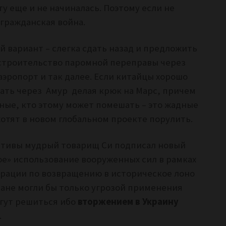
у еще и не начиналась. Поэтому если не
гражданская война.
 вариант – слегка сдать назад и предложить
 строительство паромной переправы через
аэропорт и так далее. Если китайцы хорошо
вать через Амур делая крюк на Марс, причем
ные, кто этому может помешать – это жадные
отят в новом глобальном проекте порулить.
ктивы мудрый товарищ Си подписал новый
е» использование вооруженных сил в рамках
ерации по возвращению в историческое лоно
ане могли бы только угрозой применения
огут решиться ибо
вторжением в Украину
.