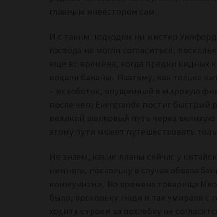
главным инвестором сам.
И с таким подходом ни мистер Уилфорд,
господа не могли согласиться, посколь
еще во времена, когда предки видных 
коцали бананы. Поэтому, как только к
– их хоботок,
опущенный
в мировую фин
после чего Evergrande постиг быстрый 
великий шелковый путь через великую р
этому пути может путешествовать толь
Не знаем, какие планы сейчас у китайск
немного, поскольку в случае обвала ба
коммунизма. Во времена товарища Мао 
было, поскольку люди и так умирали с г
ходить строем за похлебку не согласятс