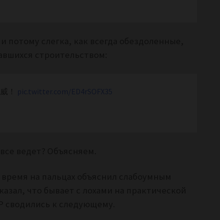
 потому слегка, как всегда обездоленные,
вшихся строительством:
示威！
pic.twitter.com/ED4rSOFX35
 все ведет? Объясняем.
е время на пальцах объяснил слабоумным
азал, что бывает с лохами на практической
Р сводились к следующему.