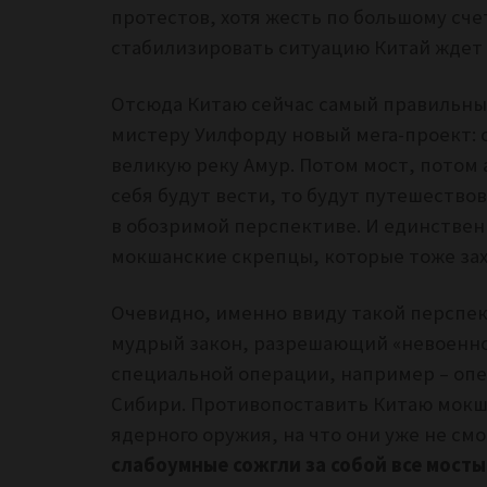
протестов, хотя жесть по большому счет
стабилизировать ситуацию Китай ждет 
Отсюда Китаю сейчас самый правильный
мистеру Уилфорду новый мега-проект:
великую реку Амур. Потом мост, потом 
себя будут вести, то будут путешество
в обозримой перспективе. И единствен
мокшанские скрепцы, которые тоже зах
Очевидно, именно ввиду такой перспе
мудрый закон, разрешающий «невоенно
специальной операции, например – оп
Сибири. Противопоставить Китаю мокш
ядерного оружия, на что они уже не см
слабоумные сожгли за собой все мосты