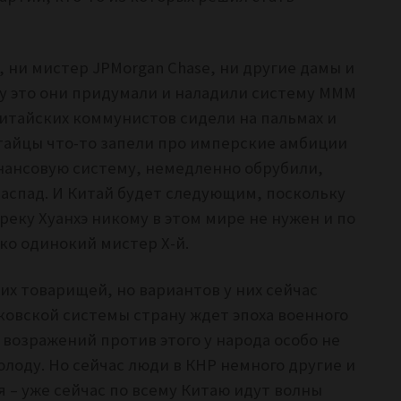
 ни мистер JPMorgan Chase, ни другие дамы и
ку это они придумали и наладили систему МММ
китайских коммунистов сидели на пальмах и
итайцы что-то запели про имперские амбиции
ансовую систему, немедленно обрубили,
распад. И Китай будет следующим, поскольку
еку Хуанхэ никому в этом мире не нужен и по
ко одинокий мистер Х-й.
их товарищей, но вариантов у них сейчас
нковской системы страну ждет эпоха военного
возражений против этого у народа особо не
олоду. Но сейчас люди в КНР немного другие и
я – уже сейчас по всему Китаю идут волны