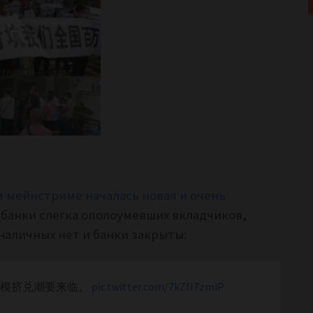
м мейнстриме началась новая и очень
 банки слегка ополоумевших вкладчиков,
наличных нет и банки закрыты:
规模挤兑潮要来临。
pic.twitter.com/7kZfI7zmiP