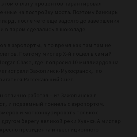
и этом оплату процентов гарантировал
енные на постройку моста. Поэтому банкиры
иард, после чего еще задолго до завершения
и в паром сделались в шоколаде.
в в аэропорты, в то время как там там не
олетов. Поэтому мистер Х-й пошел в самый
Morgan Chase, где
попросил 10 миллиардов на
магистрали Зажопинск-Мухосранск, по
вигаться Рассекающий Снег.
 отлично работал – из Зажопинска в
ст, и подземный тоннель с аэропортом.
змеров и мог конкурировать только с
другом берегу великой реки Хуанхэ. А мистер
в кресло президента инвестиционного