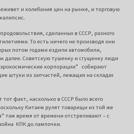
реживет и колебания цен на рынке, и торговую
калипсис.
 продовольствия, сделанных в СССР, разного
тилетиями. То есть ничего не производя они
торых потом годами ездили автомобили,
ак далее. Советскую тушенку и сгущенку люди
 “аэрокосмические корпорации” собирают
ие штуки из запчастей, лежащих на складах
тот факт, насколько в СССР было всего
 поскольку Китаем рулят товарищи из той же
в” там время от времени отстреливают – с
 война КПК до лампочки.