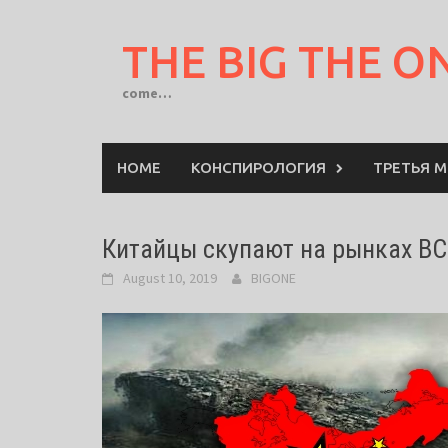
Skip
to
THE BIG THE O
content
come…
HOME
КОНСПИРОЛОГИЯ
ТРЕТЬЯ 
Китайцы скупают на рынках ВСЁ
August 10, 2019
BIGONE