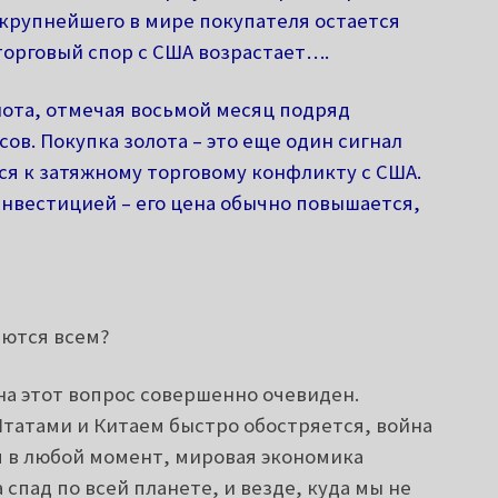
у крупнейшего в мире покупателя остается
торговый спор с США возрастает….
лота, отмечая восьмой месяц подряд
сов.
Покупка золота – это еще один сигнал
тся к затяжному торговому конфликту с США.
нвестицией – его цена обычно повышается,
аются всем?
 на этот вопрос совершенно очевиден.
татами и Китаем быстро обостряется, война
я в любой момент, мировая экономика
спад по всей планете, и везде, куда мы не