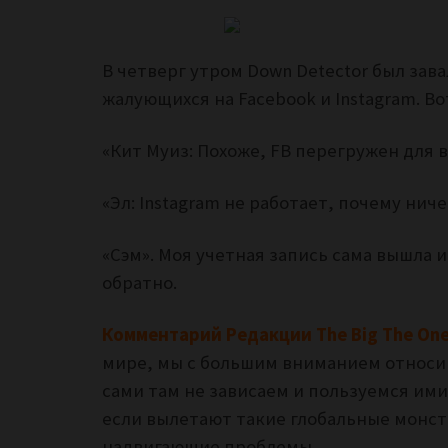
В четверг утром Down Detector был зав
жалующихся на Facebook и Instagram.
Во
«Кит Муиз: Похоже, FB перегружен для в
«Эл: Instagram не работает, почему ниче
«Сэм». Моя учетная запись сама вышла и
обратно.
Комментарий Редакции The Big The On
мире, мы с большим вниманием относим
сами там не зависаем и пользуемся им
если вылетают такие глобальные монстр
надвигающие проблемы.