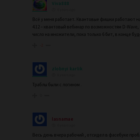
Viva888
6 years ago
Всё у меня работает. Квантовые фишки работают на м
4.12 – квантовый вебинар по возможностям D-Wave, 
число на множители, пока только 6 бит, в конце бу
-2
zlobnyi karlik
6 years ago
Траблы были с логином .
0
lasnamae
6 years ago
Весь день вчера рабочий , отсидел в фасебуке пробле