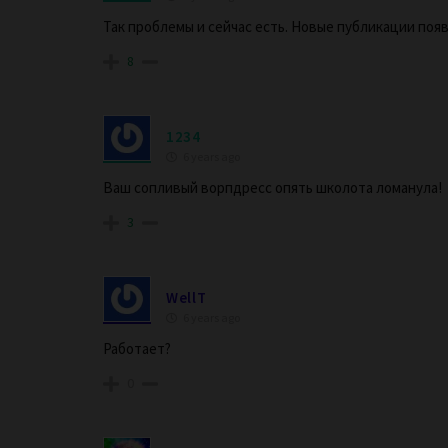
Так проблемы и сейчас есть. Новые публикации появ
8
1234
6 years ago
Ваш сопливый ворпдресс опять школота ломанула!
3
WellT
6 years ago
Работает?
0