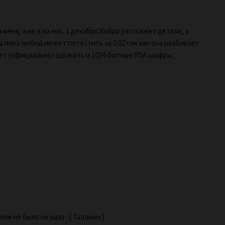
еня, а не я на них. 1 декабря Кобра расскажет детали, а
а пока любой может потестить за 0.02 сек как она разбивает
дет (официально) щёлкать и 1024-битные RSA шифры.
м не было не разу . ( Таллинн )