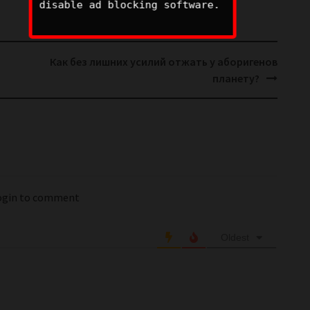
disable ad blocking software.
Как без лишних усилий отжать у аборигенов
планету?
login to comment
Oldest