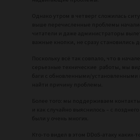
Однако утром в четверг сложилась ситу
выше перечисленные проблемы начались
читатели и даже администраторы вылет
важные кнопки, не сразу становились 
Поскольку всё так совпало, что в начал
серьезные технические работы, мы ви
баги с обновленными/установленными 
найти причину проблемы.
Более того: мы поддерживаем контакты
и как случайно выяснилось – с позднег
были у очень многих.
Кто-то видел в этом DDoS-атаку каких-т