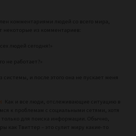
ален комментариями людей со всего мира,
т некоторые из комментариев:
сех людей сегодня!»
го не работает?»
з системы, и после этого она не пускает меня
e:
Как и все люди, отслеживающие ситуацию в
ся к проблемам с социальными сетями, хотя
и только для поиска информации. Обычно,
ы как Твиттер – это сулит миру какие-то