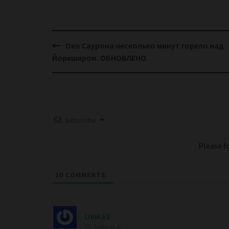
Post
Око Саурона несколько минут горело над
navigation
Йоркширом. ОБНОВЛЕНО.
Subscribe
Please 
10
COMMENTS
Umka2
6 years ago