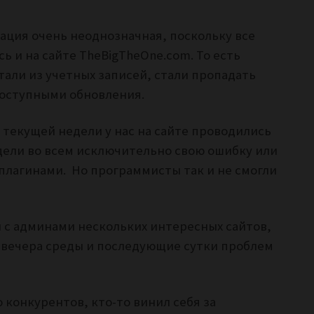
ация очень неоднозначная, поскольку все
 и на сайте TheBigTheOne.com. То есть
али из учетных записей, стали пропадать
доступными обновления.
е текущей недели у нас на сайте проводились
дели во всем исключительно свою ошибку или
плагинами. Но программисты так и не смогли
 с админами нескольких интересных сайтов,
о вечера среды и последующие сутки проблем
о конкурентов, кто-то винил себя за