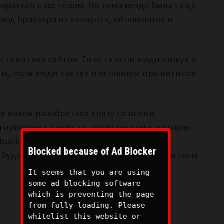
бираться с хостером. Но тема везде была чаще
ход браузера из аккаунта, обновления и
то тематика сайтов. То есть если люди пишут о
емы, если люди постят в основном про котиков
м махом разобраться сразу со всеми
тировалась какая-то новая система, которая
ebook. Надеемся, что сегодня все тесты
Blocked because of Ad Blocker
е будут, мешая нам всем следить за развитием
It seems that you are using
some ad blocking software
which is preventing the page
from fully loading. Please
whitelist this website or