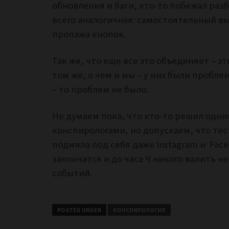
обновления и баги, кто-то побежал раз
всего аналогичная: самостоятельный вы
пропажа кнопок.
Так же, что еще все это объединяет – э
том же, о чем и мы – у них были пробл
– то проблем не было.
Не думаем пока, что кто-то решил одни
конспирологами, но допускаем, что тес
подмяла под себя даже Instagram и Fac
закончатся и до часа Ч никого валить н
событий.
POSTED UNDER
КОНСПИРОЛОГИЯ