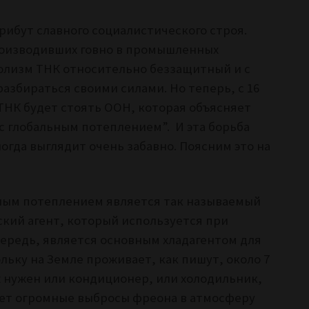
трибут славного социалистического строя.
роизводивших говно в промышленных
полизм ТНК относительно беззащитный и с
азбираться своими силами. Но теперь, с 16
 ТНК будет стоять ООН, которая объясняет
с глобальным потеплением”. И эта борьба
гда выглядит очень забавно. Поясним это на
ным потеплением является так называемый
кий агент, который используется при
чередь, является основным хладагентом для
ьку на Земле проживает, как пишут, около 7
х нужен или кондиционер, или холодильник,
гает огромные выбросы фреона в атмосферу