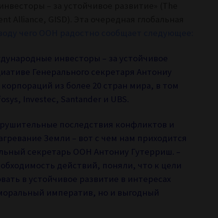
нвесторы – за устойчивое развитие» (The
ent Alliance, GISD). Эта очередная глобальная
воду чего ООН радостно сообщает следующее:
ждународные инвесторы – за устойчивое
циативе Генерального секретаря Антониу
корпораций из более 20 стран мира, в том
fosys, Investec, Santander и UBS.
азрушительные последствия конфликтов и
гревание Земли – вот с чем нам приходится
альный секретарь ООН Антониу Гутерриш. –
обходимость действий, поняли, что к цели
овать в устойчивое развитие в интересах
 моральный императив, но и выгодный