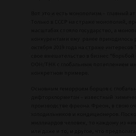
Вот это и есть монополизм – главный а
Только в СССР на страже монополий, п
масштабах стояло государство, а моно
конкурентами ему ранее приходилось р
октября 2019 года на страже интересов
свое вмешательство в бизнес “борьбой 
ООН/ТНК с глобальным потеплением ино
конкретном примере.
Основным геморроем борцов с глобаль
дифторхлорметан – известный химичес
производстве фреона. Фреон, в свою о
холодильников и кондиционеров. Поскол
миллиардов человек, то каждому из ни
или даже и то, и другое, что предпола