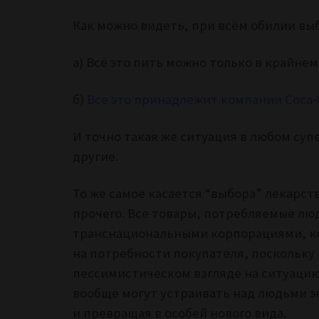
Как можно видеть, при всём обилии выб
а) Всё это пить можно только в крайнем
б)
Всё это принадлежит компании Coca‑
И точно такая же ситуация в любом суп
другие.
То же самое касается “выбора” лекарст
прочего. Все товары, потребляемые л
транснациональными корпорациями, ко
на потребности покупателя, поскольку 
пессимистическом взгляде на ситуацию
вообще могут устраивать над людьми э
и превращая в особей нового вида.