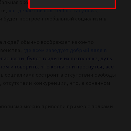
обальная экономическая система под
сть,
как делает вывод technocracy.news
,
ти будет построен глобальный социализм в
а людей обычно воображает какое-то
авенства,
где всем заведует добрый дядя в
пасности, будет гладить их по головке, дуть
ом и говорить, что когда они проснутся, все
уть социализма состроит в отсутствии свободы
, отсутствии конкуренции, что, в конечном
ополизма можно привести пример с полками