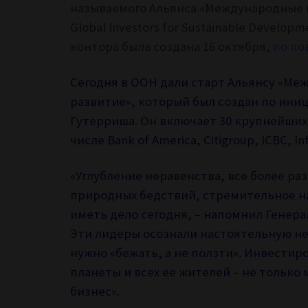
называемого Альянса «Международные и
Global Investors for Sustainable Developm
контора была создана 16 октября,
по по
Сегодня в ООН дали старт Альянсу «Ме
развитие», который был создан по ини
Гутерриша. Он включает 30 крупнейших 
числе Bank of America, Citigroup, ICBC, In
«Углубление неравенства, все более р
природных бедствий, стремительное на
иметь дело сегодня, – напомнил Генер
Эти лидеры осознали настоятельную не
нужно «бежать, а не ползти». Инвестир
планеты и всех ее жителей – не только
бизнес».