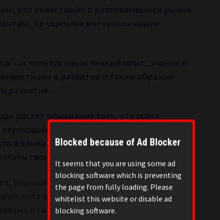
дены, что инвестиции в развивающиеся рынки
звитию, не ущемляя интересов наших
в – используя накопленный опыт, знания и
инвестиции в развитие и таким образом
о развития.
ре растет понимание того, что успех
 переходом на устойчивое развитие. Глава
Blocked because of Ad Blocker
то в ближайшие два года Альянс сможет
ьтаты своей деятельности.
It seems that you are using some ad
blocking software which is preventing
то, благожелательно и обтекаемо, люди
the page from fully loading. Please
ей, хотя речь на самом деле идет о прямом,
whitelist this website or disable ad
ализма и свободного предпринимательство,
blocking software.