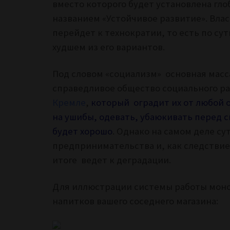
вместо которого будет установлена гл
названием «Устойчивое развитие». Вла
перейдет к технократии, то есть по су
худшем из его вариантов.
Под словом «социализм» основная масс
справедливое общество социального р
Кремле
,
который
оградит их от любой о
на ушибы, одевать, убаюкивать перед сн
будет хорошо
. Однако на самом деле с
предпринимательства и, как следствие
итоге ведет к деградации.
Для иллюстрации системы работы мон
напитков вашего соседнего магазина: