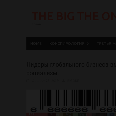
Skip
to
THE BIG THE O
content
come…
HOME
КОНСПИРОЛОГИЯ
ТРЕТЬЯ 
Лидеры глобального бизнеса вм
социализм.
October 25, 2019
BIGONE