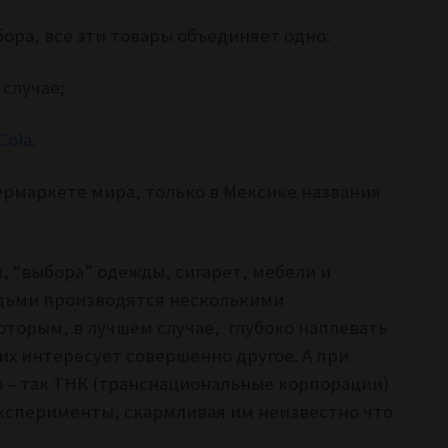
ора, все эти товары объединяет одно:
 случае;
Cola
.
ермаркете мира, только в Мексике названия
в, “выбора” одежды, сигарет, мебели и
юдьми производятся несколькими
торым, в лучшем случае, глубоко наплевать
их интересует совершенно другое. А при
 – так ТНК (транснациональные корпорации)
ксперименты, скармливая им неизвестно что