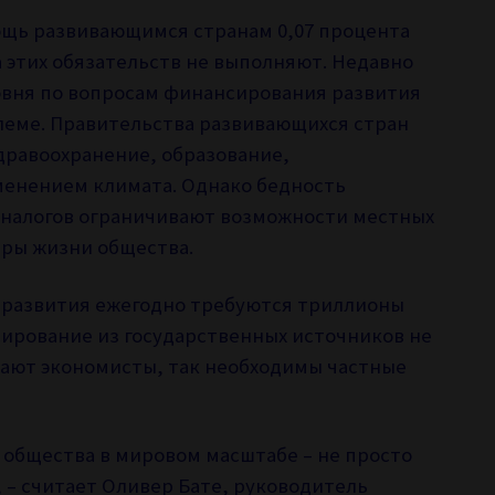
ощь развивающимся странам 0,07 процента
а этих обязательств не выполняют. Недавно
овня по вопросам финансирования развития
леме. Правительства развивающихся стран
дравоохранение, образование,
менением климата. Однако бедность
ы налогов ограничивают возможности местных
еры жизни общества.
 развития ежегодно требуются триллионы
ирование из государственных источников не
итают экономисты, так необходимы частные
 общества в мировом масштабе – не просто
 – считает Оливер Бате, руководитель