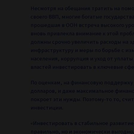
Несмотря на обещания тратить на пом
своего ВВП, многие богатые государств
прошедшая в ООН встреча высокого ур
вновь привлекла внимание к этой проб
должны срочно увеличить расходы на з
инфраструктуру и меры по борьбе с из
населения, коррупция и уход от уплат
властей инвестировать в ключевые сф
По оценкам, на финансовую поддержку
долларов, и даже максимальное финанс
покроет эти нужды. Поэтому-то то, сч
инвестиции.
«Инвестировать в стабильное развитие
правильно, но и экономически выгодно,