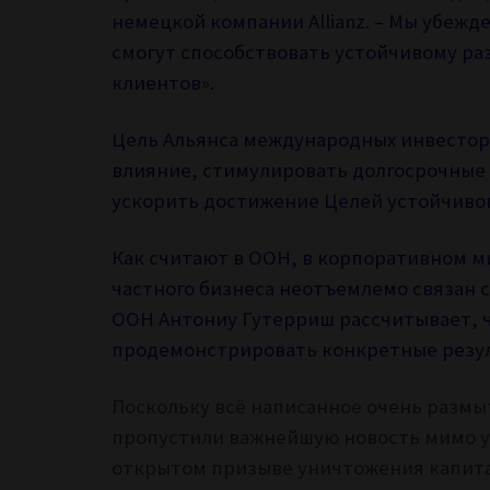
немецкой компании Allianz. – Мы убеж
смогут способствовать устойчивому ра
клиентов».
Цель Альянса международных инвесторо
влияние, стимулировать долгосрочные 
ускорить достижение Целей устойчивог
Как считают в ООН, в корпоративном ми
частного бизнеса неотъемлемо связан с
ООН Антониу Гутерриш рассчитывает, ч
продемонстрировать конкретные резул
Поскольку всё написанное очень размы
пропустили важнейшую новость мимо уш
открытом призыве
уничтожения капит