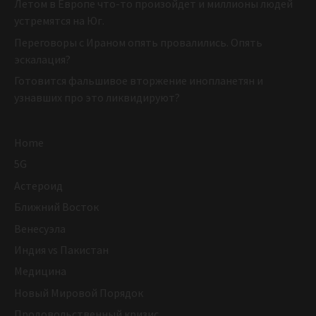
Летом в Европе что-то произойдет и миллионы людей
устремятся на Юг.
Переговоры с Ираном опять провалились. Опять
эскалация?
Готовится фальшивое вторжение инопланетян и
узнавших про это ликвидируют?
Home
5G
Астероид
Ближний Восток
Венесуэла
Индия vs Пакистан
Медицина
Новый Мировой Порядок
Продовольственный кризис