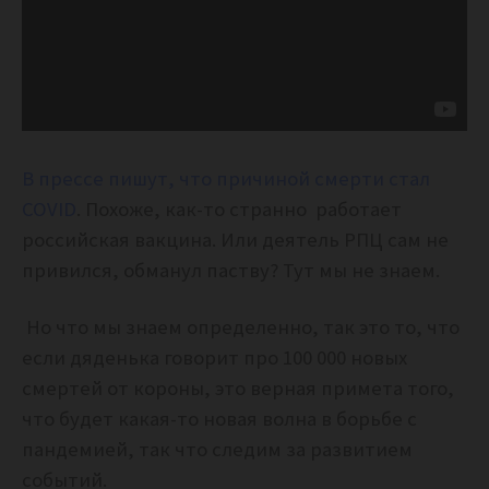
В прессе пишут, что причиной смерти стал
COVID
. Похоже, как-то странно работает
российская вакцина. Или деятель РПЦ сам не
привился, обманул паству? Тут мы не знаем.
Но что мы знаем определенно, так это то, что
если дяденька говорит про 100 000 новых
смертей от короны, это верная примета того,
что будет какая-то новая волна в борьбе с
пандемией, так что следим за развитием
событий.