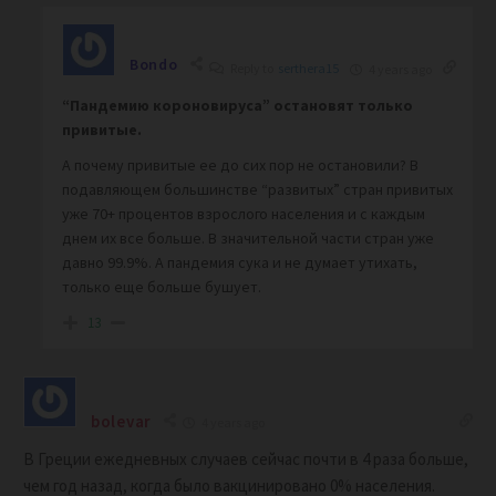
Bondo
Reply to
serthera15
4 years ago
“Пандемию короновируса” остановят только
привитые.
А почему привитые ее до сих пор не остановили? В
подавляющем большинстве “развитых” стран привитых
уже 70+ процентов взрослого населения и с каждым
днем их все больше. В значительной части стран уже
давно 99.9%. А пандемия сука и не думает утихать,
только еще больше бушует.
13
bolevar
4 years ago
В Греции ежедневных случаев сейчас почти в 4 раза больше,
чем год назад, когда было вакцинировано 0% населения.