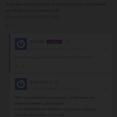
В Украине прошло первое читание закона про вакцинацию
детей без согласия родителей
https://youtu.be/HqohOyFFUgM
-2
BIGONE
Author
Reply to
BaaL.ver.2.0
4 years ago
https://www.youtube.com/watch?v=tLm7uyQId94
-2
BaaL.ver.2.0
Reply to
BIGONE
4 years ago
ПАСЭ тоже приняло резолюцию о добровольном
вакцинировании, давно ещё))
А Зеленский решил охладить ситуацию, на фоне
готовящейся войны с Россией.