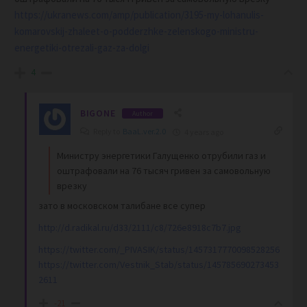
https://ukranews.com/amp/publication/3195-my-lohanulis-
komarovskij-zhaleet-o-podderzhke-zelenskogo-ministru-
energetiki-otrezali-gaz-za-dolgi
4
BIGONE
Author
Reply to
BaaL.ver.2.0
4 years ago
Министру энергетики Галущенко отрубили газ и
оштрафовали на 76 тысяч гривен за самовольную
врезку
зато в московском талибане все супер
http://d.radikal.ru/d33/2111/c8/726e8918c7b7.jpg
https://twitter.com/_PIVASIK/status/1457317770098528256
https://twitter.com/Vestnik_Stab/status/145785690273453
2611
-21