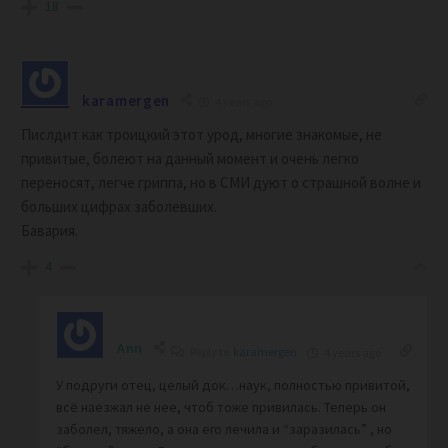
18
karamergen
4 years ago
Пислдит как троицкий этот урод, многие знакомые, не
привитые, болеют на данный момент и очень легко
переносят, легче гриппа, но в СМИ дуют о страшной волне и
больших цифрах заболевших.
Бавария.
4
Ann
Reply to
karamergen
4 years ago
У подруги отец, целый док…наук, полностью привитой,
всё наезжал не нее, чтоб тоже привилась. Теперь он
заболел, тяжело, а она его лечила и “заразилась” , но