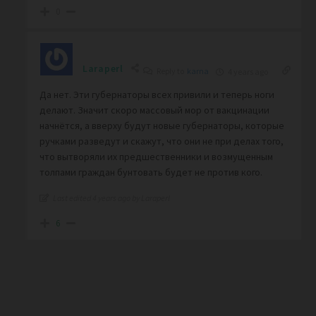
0
Laraperl
Reply to
karna
4 years ago
Да нет. Эти губернаторы всех привили и теперь ноги
делают. Значит скоро массовый мор от вакцинации
начнётся, а вверху будут новые губернаторы, которые
ручками разведут и скажут, что они не при делах того,
что вытворяли их предшественники и возмущенным
толпами граждан бунтовать будет не против кого.
Last edited 4 years ago by Laraperl
6