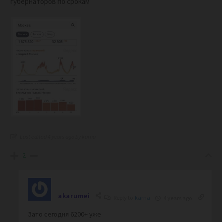
губернаторов по срокам
Last edited 4 years ago by karna
2
akarumei
Reply to
karna
4 years ago
Зато сегодня 6200+ уже