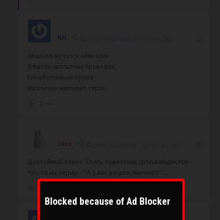
KH
Reply to
BIGONE
4 years ago
Недолго мучался электрик
В высоковольтных проводах.
Его обугленная тушка
На птичек нагоняет страх.
2
Lexx
Reply to
BIGONE
4 years ago
Достойный ответ. Стиль советских пропагандистов.
Что-то из серии – “А у вас негров линчуют!”…
7
Blocked because of Ad Blocker
kOctRoma