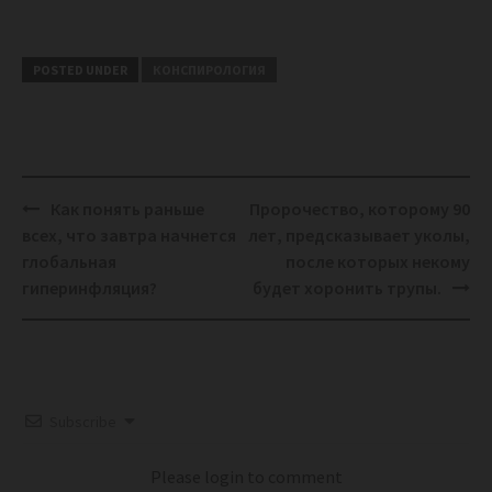
POSTED UNDER
КОНСПИРОЛОГИЯ
Post
Как понять раньше
Пророчество, которому 90
navigation
всех, что завтра начнется
лет, предсказывает уколы,
глобальная
после которых некому
гиперинфляция?
будет хоронить трупы.
Subscribe
Please login to comment