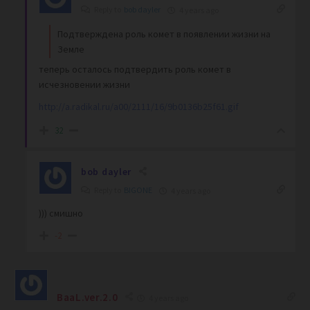
Reply to
bob dayler
4 years ago
Подтверждена роль комет в появлении жизни на
Земле
теперь осталось подтвердить роль комет в
исчезновении жизни
http://a.radikal.ru/a00/2111/16/9b0136b25f61.gif
32
bob dayler
Reply to
BIGONE
4 years ago
))) смишно
-2
BaaL.ver.2.0
4 years ago