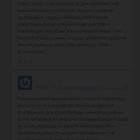
Совет, может, и шизоидный, но для нашей местной
палаты N6 может и сработать: попроси у ангелов/
проводников защиты и помощи, чтоб помогли
известными для них и безопасными для тебя и
окружающих способами. В материальном плане – это
настройка подсознания, которое организует организм
или ситуацию, как надо.( Джо Диспенза “Сила
подсознания”)
1
Lessa
Reply to
karamergen
4 years ago
Я просматриваю еженедельные отчеты от Роберт Кох
Институт и там в них картина весьма интересная.
Основную массу (в 20 раз больше, чем всех остальных
групп) заболевших и умерших составляют люди старше
60-ти лет, привитых из них 60% (Wochenbericht за
прошлую неделю). Это в корне противоречит так
полюбившейся журналистам и министрам