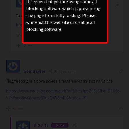
It seems that you are using some ad
Reply to
BIGONE
4 years ago
blocking software which is preventing
the page from fully loading. Please
Так все из СССР:
whitelist this website or disable ad
https://youtu.be/PCCjPtyY1Bs
blocking software.
Last edited 4 years ago by kOctRoma
-2
bob dayler
4 years ago
Подтверждена роль комет в появлении жизни на Земле
https://www.youtube.com/watch?v=5MImdpuZS5s&list=PL6do-
VZsYyxc6ksrYrpmwQ3nxQrW8u4T0&index=21
-1
BIGONE
Author