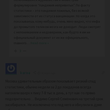
формулировке “пандемия непривитых”. По факту
статистики – это пандемия пожилых, без всякой
зависимости от их статуса вакцинации. Но когда это
показываешь кому-нибудь, очень явно видно, что инфа
до промытого теликом мозга не доходит. Люди смотрят
с непониманием и недоверием, как-будто я им не
официальный документ от их же официального,
главного
…
Read more »
3
karna
4 years ago
Москва удивительным образом показывает резкий спад
статистики, обычно недели за 2 до локдаунов всегда
нагоняли вверх к пику 7-8 тыс в день, а тут как-то прямо
подозрительно… Видимо Сергей Семёнович на третий срок
засобирался.. Не исключено что под него и обнулили в думе