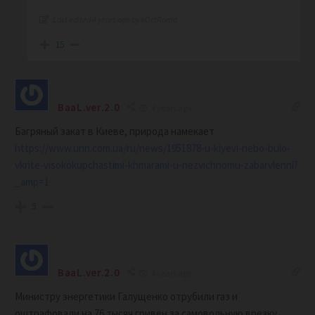
Last edited 4 years ago by kOctRoma
15
BaaL.ver.2.0
4 years ago
Багряный закат в Киеве, природа намекает
https://www.unn.com.ua/ru/news/1951878-u-kiyevi-nebo-bulo-
vkrite-visokokupchastimi-khmarami-u-nezvichnomu-zabarvlenni?
_amp=1
5
BaaL.ver.2.0
4 years ago
Министру энергетики Галущенко отрубили газ и
оштрафовали на 76 тысяч гривен за самовольную врезку