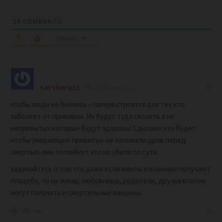
26
COMMENTS
Oldest
serthera15
4 years ago
чтобы люди не боялись – лагеря строятся для тех кто
заболеет от прививки. Их будут туда свозить а не
непривытых которые будут здоровы. Сделано это будет
чтобы умирающие привитые не наломали дров перед
смертью. они то поймут что их убили по сути.
задумайтесь о том что даже если менты и военные получают
плацебо, то их жены, любовницы, родители, друзья вполне
могут получить и смертельные вакцины.
23