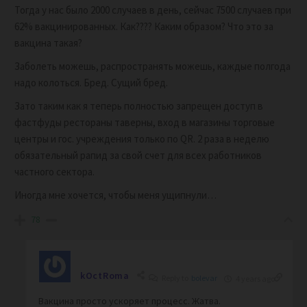
Тогда у нас было 2000 случаев в день, сейчас 7500 случаев при
62% вакцинированных. Как???? Каким образом? Что это за
вакцина такая?
Заболеть можешь, распространять можешь, каждые полгода
надо колоться. Бред. Сущий бред.
Зато таким как я теперь полностью запрещен доступ в
фастфуды рестораны таверны, вход в магазины торговые
центры и гос. учреждения только по QR. 2 раза в неделю
обязательный рапид за свой счет для всех работников
частного сектора.
Иногда мне хочется, чтобы меня ущипнули…
78
kOctRoma
Reply to
bolevar
4 years ago
Вакцина просто ускоряет процесс. Жатва.