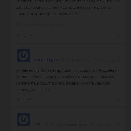
“болеет” легко. Говорит, что мечтала заболеть, чтоб не
делать прививку, а без нее не допускают к работе.
Посмотрим, чем дело закончится.
Last edited 4 years ago by Ann
11
karamergen
Reply to
Ann
4 years ago
У меня после болезни прошло полгода, освобожденя от
прививки больше нет, на работе с понедельника все
непривитые будут делать экспресс тесты, на укол
принудилова нет.
1
Ann
Reply to
karamergen
4 years ago