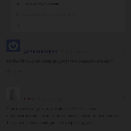
Точнее ему подсказали
Last edited 4 years ago by BaaL.ver.2.0
1
димаивановнн
4 years ago
чтобы убить цивилизацию достаточно выключить свет
5
Lexx
4 years ago
Если ничего не делать, погибнет 100000, а если
перевакцинировать всех оставшихся, погибнут миллионы…
Такая вот забота о людях… Гитлер завидует…