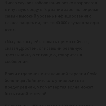
Число случаев заболевания резко возросло: в
минувшую среду в Германии зарегистрирован
самый высокий уровень инфицирования с
начала пандемии, почти 40 000 случаев за один
день.
«Мы должны действовать прямо сейчас», –
сказал Дростен, описавший реальную
чрезвычайную ситуацию, говорится в
сообщении.
Врачи отделения интенсивной терапии Covid
больницы Лейпцигского университета
предупредили, что четвертая волна может
быть самой тяжелой.
В Саксонии – 459 случаев на 100 000 человек –