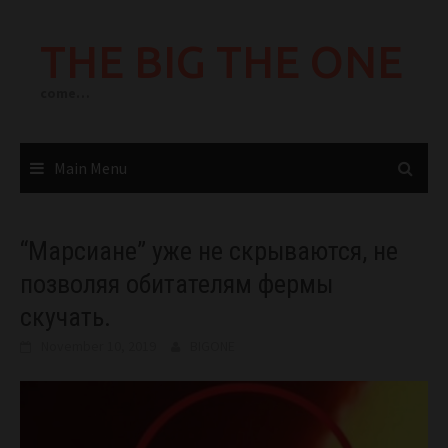
Skip
to
THE BIG THE ONE
content
come…
Main Menu
“Марсиане” уже не скрываются, не
позволяя обитателям фермы
скучать.
November 10, 2019
BIGONE