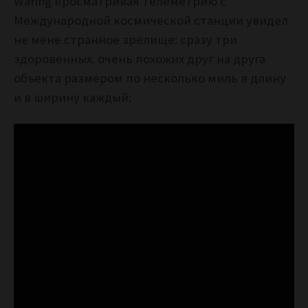
Waring просматривая телеметрию с
Международной космической станции увидел
не мене странное зрелище: сразу три
здоровенных. очень похожих друг на друга
объекта размером по несколько миль в длину
и в ширину каждый: