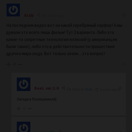
Arab
6 years ago
На последнем видео вот он какой серебряный серфер! А мы
думали это всего лишь фильм! Тут 2 варианта. Либо это
какие-то секретные технологии иллюзий (у американцев
были такие), либо это в действительности пришествие
другого мира сюда. Вот только зачем…это вопрос!
4
BaaL.ver.2.0
Reply to
Arab
6 years ago
Загадка Полишинеля)
0