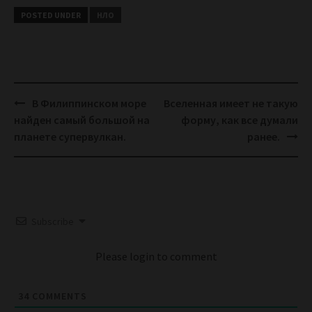
POSTED UNDER
НЛО
Post
В Филиппинском море
Вселенная имеет не такую
navigation
найден самый большой на
форму, как все думали
планете супервулкан.
ранее.
Subscribe
Please login to comment
34
COMMENTS