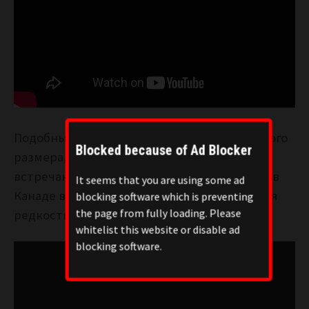
Подобные огромные круглые сферы большого
Blocked because of Ad Blocker
размера, которые сияют, словно планеты
встречаются время от времени, например в
It seems that you are using some ad
Канаде в феврале этого года, но это большая
blocking software which is preventing
the page from fully loading. Please
редкость:
whitelist this website or disable ad
blocking software.