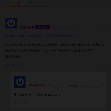
Oldest
BIGONE
Author
6 years ago
http://d.radikal.ru/d20/1911/89/89b697a39c27.jpg
полоски видите на небоскребах, типа окантовки? их не было
никогда и это говорят люди, которые всю жизнь в NY
прожили
26
WellGRAV
Reply to
BIGONE
6 years ago
Я не помню , чтобы их не было
5