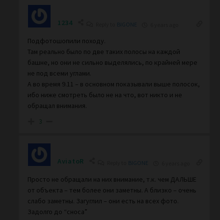
1234
Reply to
BIGONE
6 years ago
Подфотошопили походу.
Там реально было по две таких полосы на каждой
башне, но они не сильно выделялись, по крайней мере
не под всеми углами.
А во время 9.11 – в основном показывали выше полосок,
ибо ниже смотреть было не на что, вот никто и не
обращал внимания.
3
AviatoR
Reply to
BIGONE
6 years ago
Просто не обращали на них внимание, т.к. чем ДАЛЬШЕ
от объекта – тем более они заметны. А близко – очень
слабо заметны. Загуглил – они есть на всех фото.
Задолго до “сноса”