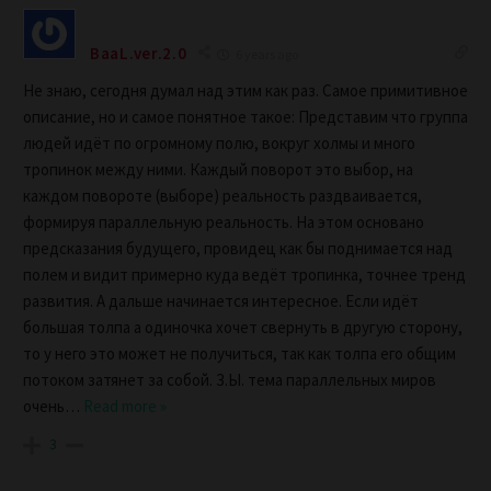
BaaL.ver.2.0
6 years ago
Не знаю, сегодня думал над этим как раз. Самое примитивное
описание, но и самое понятное такое: Представим что группа
людей идёт по огромному полю, вокруг холмы и много
тропинок между ними. Каждый поворот это выбор, на
каждом повороте (выборе) реальность раздваивается,
формируя параллельную реальность. На этом основано
предсказания будущего, провидец как бы поднимается над
полем и видит примерно куда ведёт тропинка, точнее тренд
развития. А дальше начинается интересное. Если идёт
большая толпа а одиночка хочет свернуть в другую сторону,
то у него это может не получиться, так как толпа его общим
потоком затянет за собой. З.Ы. тема параллельных миров
очень
…
Read more »
3