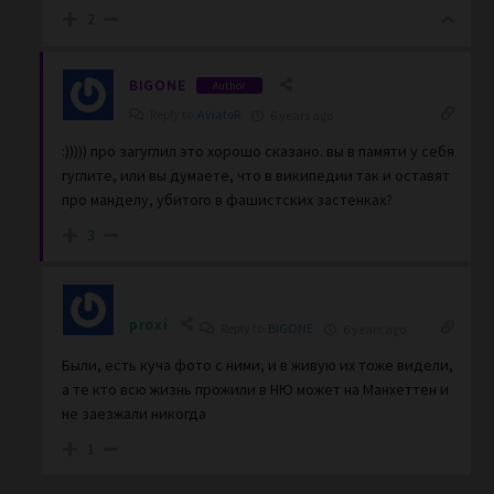
2
BIGONE
Author
Reply to
AviatoR
6 years ago
:))))) про загуглил это хорошо сказано. вы в памяти у себя
гуглите, или вы думаете, что в википедии так и оставят
про манделу, убитого в фашистских застенках?
3
proxi
Reply to
BIGONE
6 years ago
Были, есть куча фото с ними, и в живую их тоже видели,
а те кто всю жизнь прожили в НЮ может на Манхеттен и
не заезжали никогда
1