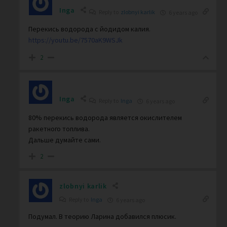
Inga
Reply to
zlobnyi karlik
6 years ago
Перекись водорода с йодидом калия.
https://youtu.be/7570aK9WSJk
2
Inga
Reply to
Inga
6 years ago
80% перекись водорода является окислителем
ракетного топлива.
Дальше думайте сами.
2
zlobnyi karlik
Reply to
Inga
6 years ago
Подумал. В теорию Ларина добавился плюсик.