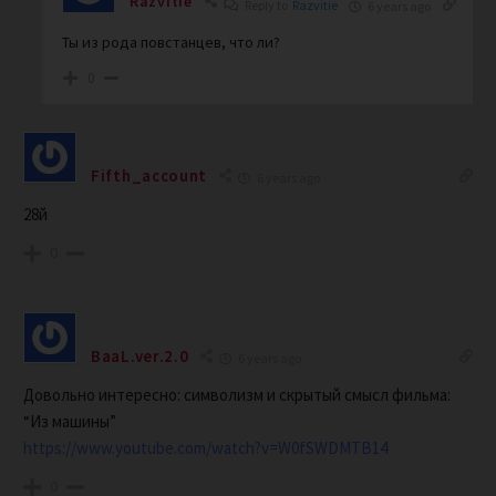
Razvitie
Reply to
Razvitie
6 years ago
Ты из рода повстанцев, что ли?
0
Fifth_account
6 years ago
28й
0
BaaL.ver.2.0
6 years ago
Довольно интересно: символизм и скрытый смысл фильма:
“Из машины”
https://www.youtube.com/watch?v=W0fSWDMTB14
0