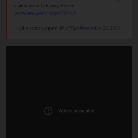
viviendas en Tabasco, México
pic.twitter.com/n0qx4NOMuP
— julio cesar vergara (@jc77zx)
November 15, 2019