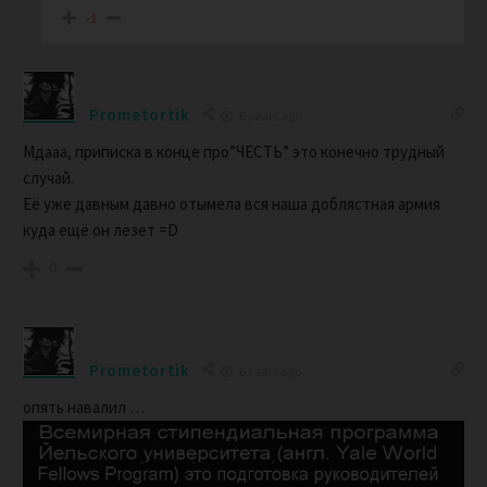
-1
Prometortik
6 years ago
Мдааа, приписка в конце про”ЧЕСТЬ” это конечно трудный
случай.
Её уже давным давно отымела вся наша доблястная армия
куда ещё он лезет =D
0
Prometortik
6 years ago
опять навалил …