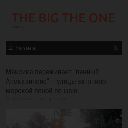
Skip
to
THE BIG THE ONE
content
come…
Main Menu
Мексика переживает “пенный
Апокалипсис” – улицы затопило
морской пеной по шею.
November 15, 2019
BIGONE