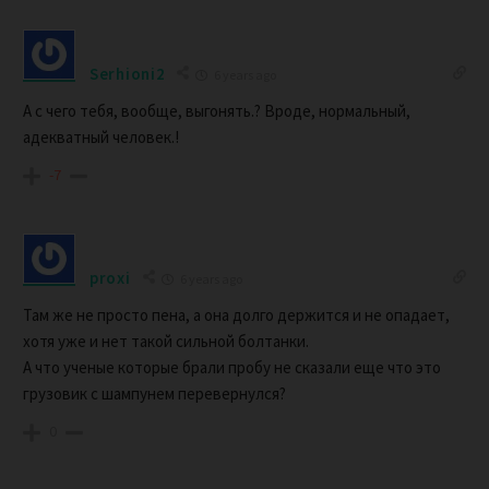
Serhioni2
6 years ago
А с чего тебя, вообще, выгонять.? Вроде, нормальный,
адекватный человек.!
-7
proxi
6 years ago
Там же не просто пена, а она долго держится и не опадает,
хотя уже и нет такой сильной болтанки.
А что ученые которые брали пробу не сказали еще что это
грузовик с шампунем перевернулся?
0