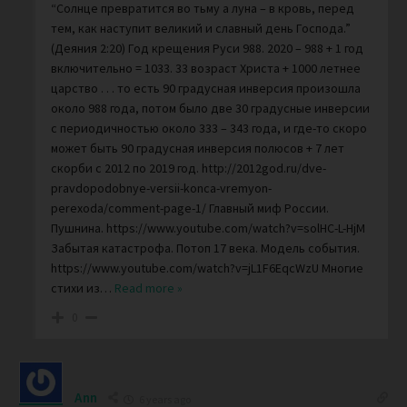
“Солнце превратится во тьму а луна – в кровь, перед
тем, как наступит великий и славный день Господа.”
(Деяния 2:20) Год крещения Руси 988. 2020 – 988 + 1 год
включительно = 1033. 33 возраст Христа + 1000 летнее
царство . . . то есть 90 градусная инверсия произошла
около 988 года, потом было две 30 градусные инверсии
с периодичностью около 333 – 343 года, и где-то скоро
может быть 90 градусная инверсия полюсов + 7 лет
скорби с 2012 по 2019 год. http://2012god.ru/dve-
pravdopodobnye-versii-konca-vremyon-
perexoda/comment-page-1/ Главный миф России.
Пушнина. https://www.youtube.com/watch?v=solHC-L-HjM
Забытая катастрофа. Потоп 17 века. Модель события.
https://www.youtube.com/watch?v=jL1F6EqcWzU Многие
стихи из
…
Read more »
0
Ann
6 years ago