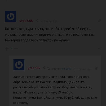
yra1505
6 years ago
Как вариант, туда ж выпускали “бактерии” чтоб нефть
жрали, после аварии- видимо опять, что то пошло не так.
Бактерии вроде весь планктон по жрали
4
yra1505
Reply to
yra1505
6 years ago
Замдиректора департамента наличного денежного
обращения Банка России Владимир Демиденко
рассказал об условиях выпуска 50-рублевой монеты,
пишет «Газета.ру» в пятницу, 15 ноября.
Когда не нужны 1копейка, а нужна 50 рублей, думаю к не
хорошему