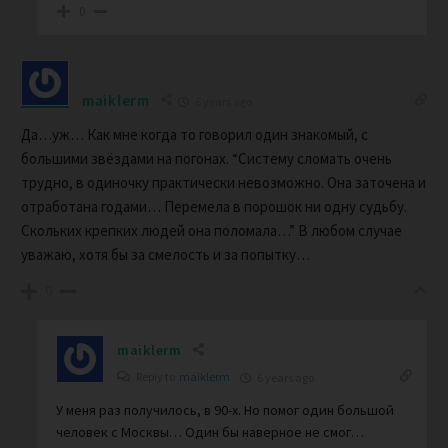
0
maiklerm
6 years ago
Да…уж… Как мне когда то говорил один знакомый, с
большими звёздами на погонах. “Систему сломать очень
трудно, в одиночку практически невозможно. Она заточена и
отработана годами… Перемела в порошок ни одну судьбу.
Скольких крепких людей она поломала…” В любом случае
уважаю, хотя бы за смелость и за попытку…
0
maiklerm
Reply to
maiklerm
6 years ago
У меня раз получилось, в 90-х. Но помог один большой
человек с Москвы… Один бы наверное не смог…