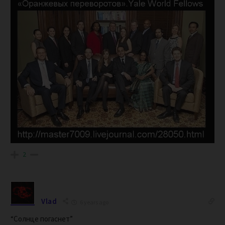
2
Vlad
6 years ago
“Солнце погаснет”