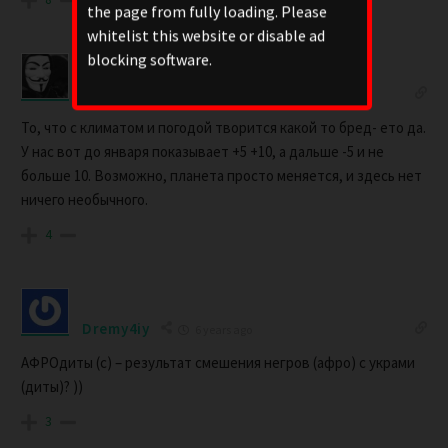
the page from fully loading. Please
whitelist this website or disable ad
blocking software.
Qwerty_Uiop
6 years ago
То, что с климатом и погодой творится какой то бред- ето да.
У нас вот до января показывает +5 +10, а дальше -5 и не
больше 10. Возможно, планета просто меняется, и здесь нет
ничего необычного.
4
Dremy4iy
6 years ago
АФРОдиты (с) – результат смешения негров (афро) с украми
(диты)? ))
3