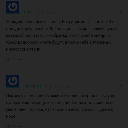
fima
6 years ago
Жаль, конечно, мексиканцев. Но и у нас опа на опе. С 2017
года Дождекалипсис и Дождестрофа. Скоро чешуей буду с
козами обрастать ну и жабры надо как то себе внедрять.
Козки водоросли жрать будут, вполне себе витамины с
микроэлементами.
0
Laraperl
6 years ago
Помню, от компании Тяньши агетировали продавать супер-
пупер моющее средство. Там одна капля и ты в ванной по
уши в пене. Похоже, что это оно и есть, только ящиком в
море.
3