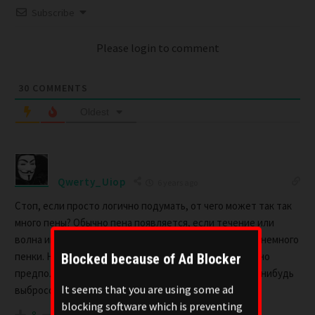
Subscribe
Please login to comment
30
COMMENTS
Oldest
Qwerty_Uiop
6 years ago
Стоп, если просто логично подумать, от чего может так так
много пены? Обычно пена появляется, если течение или
волна имеют супер большую скорость, и появляется немного
пенки. Но здесь вся поверхность ею заполнена. Можно
Blocked because of Ad Blocker
предположить, что такая пена случилась из-за каких нибудь
It seems that you are using some ad
выбросов заводов, химикатов. Наверно так и есть.
blocking software which is preventing
8