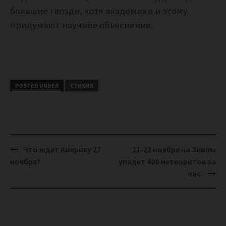
большие гвозди, хотя академики и этому
придумают научное объяснение.
POSTED UNDER
СТИХИЯ
Post
Что ждет Америку 27
21-22 ноября на Землю
navigation
ноября?
упадет 400 метеоритов за
час.