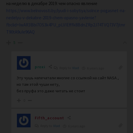
на неделю в декабре 2019: чем опасно явление
https://www.belnovosti.by/lyudi-i-sobytiya/solnce-pogasnet-na-
nedelyu-v-dekabre-2019-chem-opasno-yavlenie?
fbclid=IwAR3Bbi7OS3k4PU_pLVIEfffk8BdnZRp2J74TVQ73V7jtmr
T90tA9uIe96AQ
5
proxi
Reply to
Vlad
6 years ago
Эту чушь напечатали многие со ссылкой на сайт NASA ,
но там этой чуши нету,
без пруфа это даже читать не стоит
0
Fifth_account
Reply to
Vlad
6 years ago