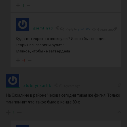
1
gremlin70
Reply to
yra1505
6 years ago
Куды метеорит-то плюхнулся? Или он был не один.
Теория панспермии рулит?
Главное, чтобы не затвердела
-1
zlobnyi karlik
6 years ago
На Сахалине в районе Чехова сегодня такая же фигня. Только
там помнят что такое было в конце 80-х
1