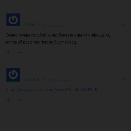
1234
6 years ago
Всяко лучше голубой чумы (бактериальная инфекция),
которой всех там пугали 9 лет назад.
0
thinker
6 years ago
https://www.youtube.com/watch?v=gRITdWF5tJk
1