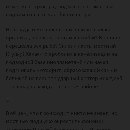
изменила структуру воды и пена там стала
подниматься от малейшего ветра.
Но откуда в Мексиканском заливе взялась
органика, да еще в таких масштабах? В заливе
передохла вся рыба? Склеил ласты местный
Ктулху? Какая-то пробоина в канализации на
подводной базе инопланетян? Или начал
подгнивать метеорит, образовавший самый
большой на планете ударный кратер Чиксулуб
– он как раз находится в этом районе.
В общем, что происходит никто не знает, но
местные люди уже окрестили феномен
термином Пенный Апокалипсис. И скорее