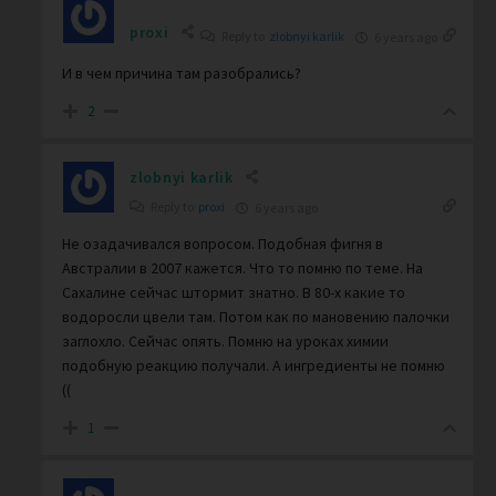
proxi
Reply to
zlobnyi karlik
6 years ago
И в чем причина там разобрались?
2
zlobnyi karlik
Reply to
proxi
6 years ago
Не озадачивался вопросом. Подобная фигня в
Австралии в 2007 кажется. Что то помню по теме. На
Сахалине сейчас штормит знатно. В 80-х какие то
водоросли цвели там. Потом как по мановению палочки
заглохло. Сейчас опять. Помню на уроках химии
подобную реакцию получали. А ингредиенты не помню
((
1