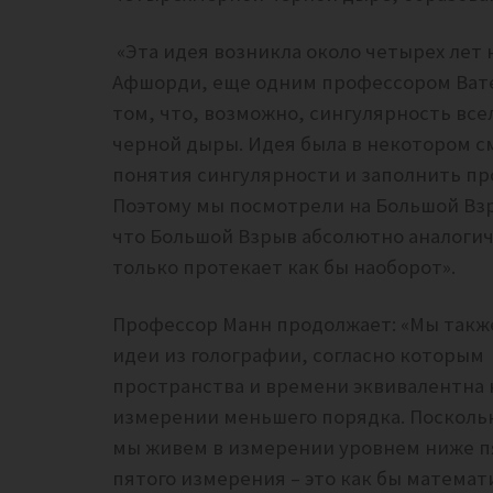
«Эта идея возникла около четырех лет 
Афшорди, еще одним профессором Ват
том, что, возможно, сингулярность вс
черной дыры.
Идея была в некотором 
понятия сингулярности и заполнить пр
Поэтому мы посмотрели на Большой Взр
что Большой Взрыв абсолютно аналогич
только протекает как бы наоборот
».
Профессор Манн продолжает: «Мы такж
идеи из голографии, согласно которым
пространства и времени эквивалентна
измерении меньшего порядка.
Поскольк
мы живем в измерении уровнем ниже пя
пятого измерения – это как бы матема