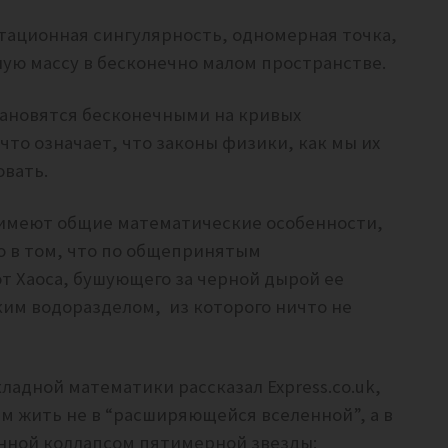
тационная сингулярность, одномерная точка,
ую массу в бесконечно малом пространстве.
становятся бесконечными на кривых
то означает, что законы физики, как мы их
вать.
 имеют общие математические особенности,
о в том, что по общепринятым
т Хаоса, бушующего за черной дырой ее
ким водоразделом, из которого ничто не
адной математики рассказал Express.co.uk,
ам жить не в “расширяющейся вселенной”, а в
нной коллапсом пятимерной звезды: