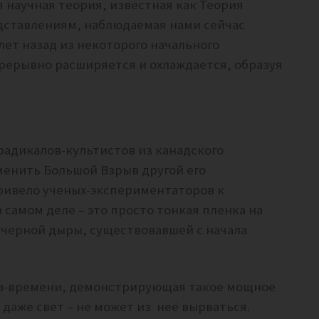
 научная теория, известная как Теория
дставлениям, наблюдаемая нами сейчас
 лет назад из некоторого начального
прерывно расширяется и охлаждается, образуя
адикалов-культистов из канадского
менить Большой Взрыв другой его
ривело ученых-экспериментаторов к
самом деле – это просто тонкая пленка на
 черной дыры, существовавшей с начала
тва-времени, демонстрирующая такое мощное
 даже свет – не может из неё вырваться.