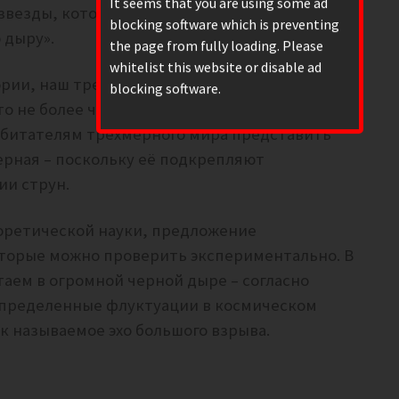
It seems that you are using some ad
звезды, которая в данный момент
blocking software which is preventing
 дыру».
the page from fully loading. Please
whitelist this website or disable ad
ории, наш трехмерный мир вместе с его
blocking software.
 не более чем «мембрана» в гораздо
обитателям трехмерного мира представить
верная – поскольку её подкрепляют
ии струн.
еоретической науки, предложение
оторые можно проверить экспериментально. В
таем в огромной черной дыре – согласно
пределенные флуктуации в космическом
 называемое эхо большого взрыва.