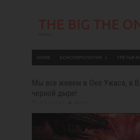
Skip
to
THE BIG THE O
content
come…
HOME
КОНСПИРОЛОГИЯ
ТРЕТЬЯ 
Мы все живем в Оке Ужаса, в 
черной дыре!
June 18, 2019
BIGONE