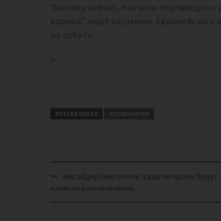
Поэтому сейчас, пытаясь подтвердить и
взрыва” ищут спутники
Европейского к
на орбите.
POSTED UNDER
КОСМОЛОГИЯ
Post
Инсайдер Пентагона: удар по Ирану будет
navigation
нанесен в начале июля.