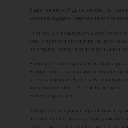
В центре черной дыры находится грави
которая содержит непостижимо огромн
Плотность и гравитация в этой точке 
сингулярности пространства-времени, ч
понимаем, перестают там функциониро
Но хотя черные дыры и Большой взрыв
между ними есть важное различие. Дел
представлениям
Вселенная защищена о
горизонтом событий – как бы космичес
может вырваться.
Роберт Манн, профессор физики и прикл
почему он и его команда предложили н
четырехмерной черной дыре, образова