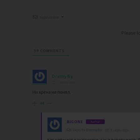
Subscribe
Please 
59
COMMENTS
Dremy4iy
7 years ago
Ни хрена не понял.
44
BIGONE
Author
Reply to
Dremy4iy
7 years ago
Как написано в источнике, так и переведено. 