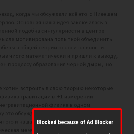
назад, когда мы обсуждали всё это с Ниаешем
ерлоо.
Основная наша идея заключалась в
еленной подобна сингулярности в центре
смысле мотивирована попыткой объединить
обелы в общей теории относительности.
ыв чисто математически и пришли к выводу,
ен процессу образования черной дыры, но
е хотим встроить в свою теорию некоторые
 физика гравитации в +1 измерении
 негравитационной физике в одном
у это обсуждалось, идея состояла в том, что
того и наша Вселенная, для наблюдателя из
Blocked because of Ad Blocker
тическая мембрана нулевой толщины,