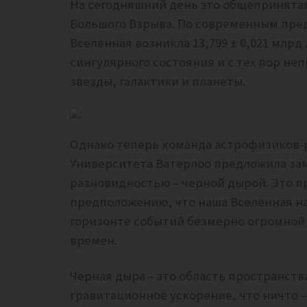
На сегодняшний день это общепринятая
Большого Взрыва. По современным пре
Вселенная возникла 13,799 ± 0,021 млрд
сингулярного состояния и с тех пор не
звезды, галактики и планеты.
Однако теперь команда астрофизиков-р
Университета Ватерлоо предложила за
разновидностью – черной дырой. Это п
предположению, что наша Вселенная на 
горизонте событий безмерно огромной
времен.
Черная дыра – это область пространс
гравитационное ускорение, что ничто –