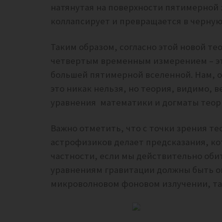
натянутая на поверхности пятимерной 
коллапсирует и превращается в черную
Таким образом, согласно этой новой те
четвертым временным измерением – это
большей пятимерной вселенной. Нам, 
это никак нельзя, но теория, видимо, 
уравнения математики и догматы теор
Важно отметить, что с точки зрения т
астрофизиков делает предсказания, к
частности, если мы действительно оби
уравнениям гравитации
должны быть о
микроволновом фоновом излучении, так