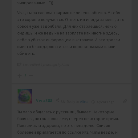
чипированные…”))
Viva, ты за словом в карман не лезешь обычно. У тебя
это хорошо получается. Ответь им иногда за меня, а то
совсем уже задолбали. Для них стараешься, ночью
сидишь. Я же ведь не на зарплате как многие здесь,
себе в убыток информацию выставляю. А эти тролли
вместо благодарности так и норовят нахамить или
обидеть.
Last edited 4 years ago by Alina
8
Viva888
Reply to
Alina
4 years ago
Ты мало общалась с русскими, бывает. Некоторые
банятся, потом снова лезут через некоторое время.
Пока живы и здоровы, но это ненадолго. Список
болезней прилагается по ссылке №2. Чипы везде, и