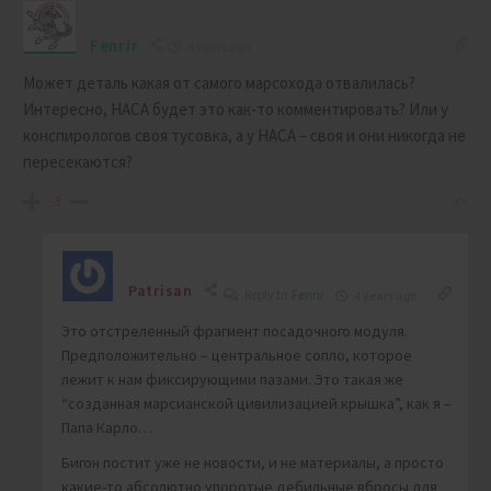
Fenrir
4 years ago
Может деталь какая от самого марсохода отвалилась?
Интересно, НАСА будет это как-то комментировать? Или у
конспирологов своя тусовка, а у НАСА – своя и они никогда не
пересекаются?
-3
Patrisan
Reply to
Fenrir
4 years ago
Это отстреленный фрагмент посадочного модуля.
Предположительно – центральное сопло, которое
лежит к нам фиксирующими пазами. Это такая же
“созданная марсианской цивилизацией крышка”, как я –
Папа Карло…
Бигон постит уже не новости, и не материалы, а просто
какие-то абсолютно упоротые дебильные вбросы для