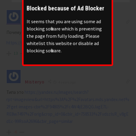
Blocked because of Ad Blocker
It seems that you are using some ad
bob dayler
4 years ago
blocking software which is preventing
Почему Марс качается как волчок?
the page from fully loading. Please
https://youtu.be/wEzMweS6Aco
whitelist this website or disable ad
blocking software.
13
Misteryo
4 years ago
Типа это
https://yandex.ru/images/search?
rpt=imageview&url=https%3A%2F%2Favatars.mds.yandex.net%
2Fget-images-cbir%2F94805%2Fc4W4ijE2BQGJagE7L-
RE8w7497%2Forig&crop_id=0&cbir_id=758533%2FvdszIsR_v8gE
d1c-99RsoA2696&cbir_page=similar
-6