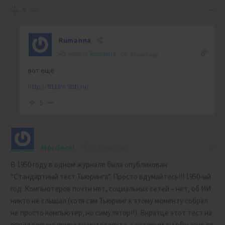
5
Rumanna
Reply to
Rumanna
4 years ago
вот ещё
http://911tm.9bb.ru/
5
Mordecai
4 years ago
В 1950 году в одном журнале была опубликован
“Стандартный тест Тьюринга”. Просто вдумайтесь!!! 1950-ый
год. Компьютеров почти нет, социальных сетей – нет, об ИИ
никто не слышал (хотя сам Тьюринг к этому моменту собрал
не просто компьютер, но симулятор!!). Вкратце этот тест на
определение природы интеллекта, с которым ты общаешься