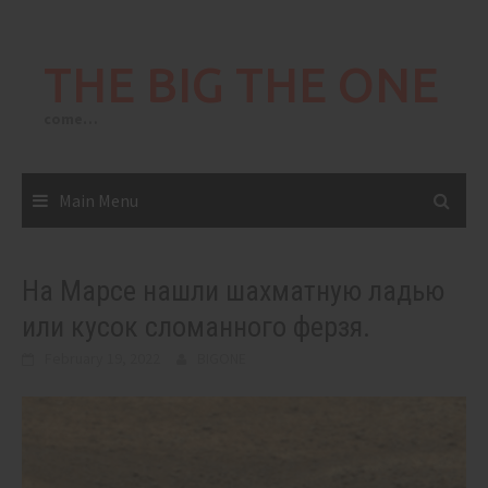
Skip
to
THE BIG THE ONE
content
come…
Main Menu
На Марсе нашли шахматную ладью
или кусок сломанного ферзя.
February 19, 2022
BIGONE