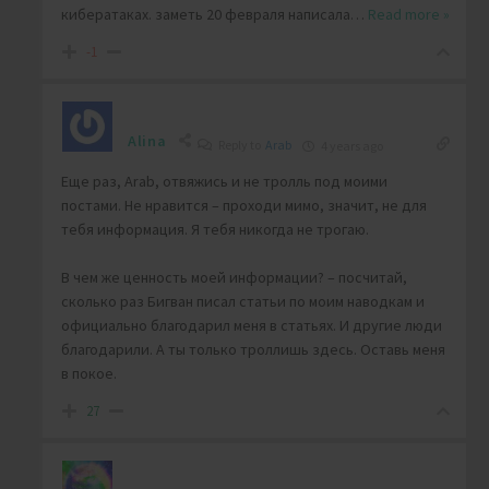
кибератаках. заметь 20 февраля написала
…
Read more »
-1
Alina
Reply to
Arab
4 years ago
Еще раз, Arab, отвяжись и не тролль под моими
постами. Не нравится – проходи мимо, значит, не для
тебя информация. Я тебя никогда не трогаю.
В чем же ценность моей информации? – посчитай,
сколько раз Бигван писал статьи по моим наводкам и
официально благодарил меня в статьях. И другие люди
благодарили. А ты только троллишь здесь. Оставь меня
в покое.
27