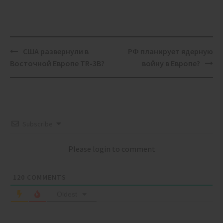
Post
США развернули в
РФ планирует ядерную
navigation
Восточной Европе TR-3B?
войну в Европе?
Subscribe
Please login to comment
120
COMMENTS
Oldest