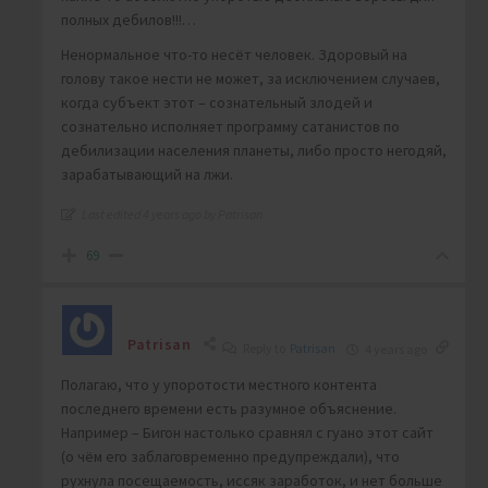
полных дебилов!!!…
Ненормальное что-то несёт человек. Здоровый на
голову такое нести не может, за исключением случаев,
когда субъект этот – сознательный злодей и
сознательно исполняет программу сатанистов по
дебилизации населения планеты, либо просто негодяй,
зарабатывающий на лжи.
Last edited 4 years ago by Patrisan
69
Patrisan
Reply to
Patrisan
4 years ago
Полагаю, что у упоротости местного контента
последнего времени есть разумное объяснение.
Например – Бигон настолько сравнял с гуано этот сайт
(о чём его заблаговременно предупреждали), что
рухнула посещаемость, иссяк заработок, и нет больше