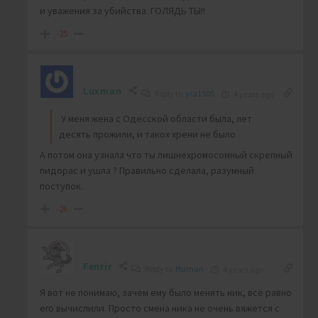
и уважения за убийства. ГОЛЯДЬ ТЫ!!
-25
Luxman
Reply to
yra1505
4 years ago
У меня жена с Одесской области была, лет
десять прожили, и такох хрени не было
А потом она узнала что ты лишнехромосомный скрепный
пидорас и ушла ? Правильно сделала, разумный
поступок.
-26
Fenrir
Reply to
Human
4 years ago
Я вот не понимаю, зачем ему было менять ник, всё равно
его вычислили. Просто смена ника не очень вяжется с