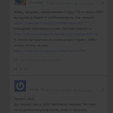
Viva888
Reply to
Alina
4 years ago
Живы, здоровы, чипированные.)) Ждут 5G и тогда к ГМО-
мутациям добавится зомби-контроль. Как смешно.
https://raskrytie.forum2x2.ru/t5095-topic#49379
Нанодрянь под микроскопом, Спутник тоже есть:
https://disclosureunion.forum2x2.ru/t7729-topic#45734
А список литературы по этим нанороутерам с 2008 г.
можно читать часами.
https://raskrytie.forum2x2.ru/t4881-topic#47483
Last edited 4 years ago by Viva888
5
Alina
Reply to
Viva888
4 years ago
Привет, Viva!
Да, тролли здесь действительно смешны: “вот мои
сотрудники вакцинированы, живы и здоровы,