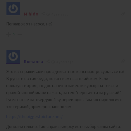
Mihido
4 years ago
Поплавок от насоса, не?
5
Rumanna
4 years ago
Это вы спрашивали про адекватные конспиро-ресуры в сети?
В рунэте с этим беда, но вот вам на английском. Если
пользуете хром, то достаточно навести курсор на текст и
правой кнопой мыши нажать, затем “перевести на русский”.
Гугел нынче на твёрдую 4-ку переводит. Там коспирология с
эзотерикой, примерно напополам.
https://thebiggestpicture.net/
Дополнительно. Там справа вверху есть выбор языка сайта.