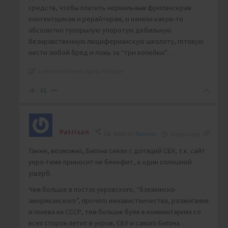
средств, чтобы платить нормальным фрилансерам
контентщикам и рерайтерам, и наняли какую-то
абсолютно тупорылую упоротую дебильную
безнравственную люциферианскую школоту, готовую
нести любой бред и ложь за “три копейки”…
Last edited 4 years ago by Patrisan
61
Patrisan
Reply to
Patrisan
4 years ago
Также, возможно, Бигона сняли с дотаций СБУ, т.к. сайт
укро-теме приносит не бенефит, а один сплошной
ущерб.
Чем больше в постах укровского, “бзежинско-
американского”, прочего ненавистничества, разжигания
и гонева на СССР, тем больше буёв в комментариях со
всех сторон летит в укров, СБУ и самого Бигона…