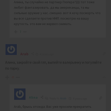
Алина, ты случайно не партнер Глогера?)))) тот тоже
любит фантазировать. да мы американцы, та мы
сильные оружие у нас..смешно. вот я хочу посморть что
вы все сделаете против НМП. посмотрю на вашу
крутость. это вам не марвел снимать.
7
Arab
4 years ago
Алина, закройте свой глп, выпейте валерьянку и погуляйте
по парку.
-8
Alina
Reply to
Arab
4 years ago
Arab, брысь отсюда. Вас уже просили прекратить