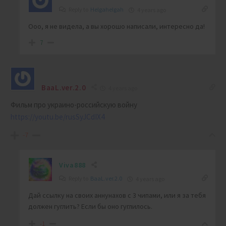
Reply to
Helgahelgah
4 years ago
Ооо, я не видела, а вы хорошо написали, интересно да!
7
BaaL.ver.2.0
4 years ago
Фильм про украино-российскую войну
https://youtu.be/rusSyJCdIX4
-7
Viva888
Reply to
BaaL.ver.2.0
4 years ago
Дай ссылку на своих аннунахов с 3 чипами, или я за тебя
должен гуглить? Если бы оно гуглилось.
-1