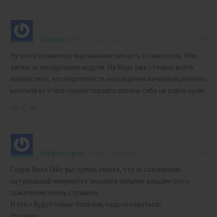
Drinkins
4 years ago
Ну или отломанную марсианами запчасть от марсохоа. Или
запчасть посадочного модуля. На Марс уже столько всего
поналетело, что вероятность нахождения канализационного
вентиля от этого поналетевшего вполне себе не равна нулю.
7
Helgahelgah
4 years ago
Седня Билл Гейт выступил, сказал, что «к сожалению
натуральный иммунитет оказался сильнее вакцин» это к
сожалению очень странное.
И что « будут новые болезни, надо готовиться»
Ну капец….