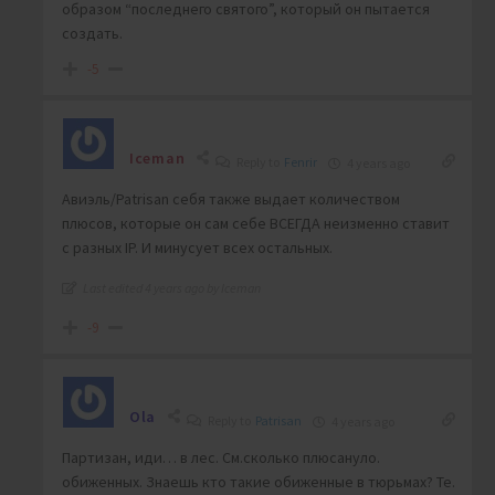
образом “последнего святого”, который он пытается
создать.
-5
Iceman
Reply to
Fenrir
4 years ago
Авиэль/Patrisan себя также выдает количеством
плюсов, которые он сам себе ВСЕГДА неизменно ставит
с разных IP. И минусует всех остальных.
Last edited 4 years ago by Iceman
-9
Ola
Reply to
Patrisan
4 years ago
Партизан, иди… в лес. См.сколько плюсануло.
обиженных. Знаешь кто такие обиженные в тюрьмах? Те.