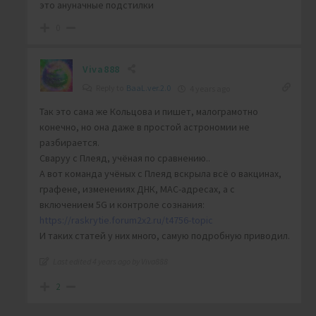
это ануначные подстилки
0
Viva888
Reply to
BaaL.ver.2.0
4 years ago
Так это сама же Кольцова и пишет, малограмотно
конечно, но она даже в простой астрономии не
разбирается.
Сваруу с Плеяд, учёная по сравнению..
А вот команда учёных с Плеяд вскрыла всё о вакцинах,
графене, изменениях ДНК, MAC-адресах, а с
включением 5G и контроле сознания:
https://raskrytie.forum2x2.ru/t4756-topic
И таких статей у них много, самую подробную приводил.
Last edited 4 years ago by Viva888
2