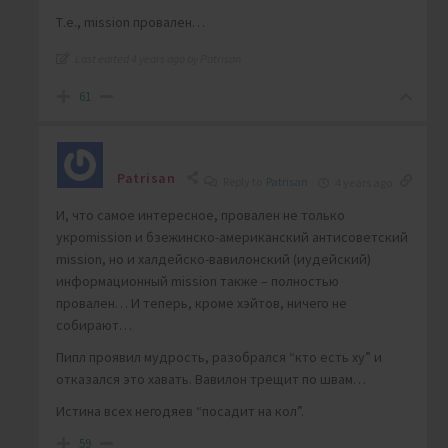
Т.е., mission провален…
Last edited 4 years ago by Patrisan
61
Patrisan
Reply to
Patrisan
4 years ago
И, что самое интересное, провален не только
укроmission и бзежинско-американский антисоветский
mission, но и халдейско-вавилонский (иудейский)
информационный mission также – полностью
провален… И теперь, кроме хэйтов, ничего не
собирают…
Пипл проявил мудрость, разобрался “кто есть ху” и
отказался это хавать. Вавилон трещит по швам…
Истина всех негодяев “посадит на кол”.
59