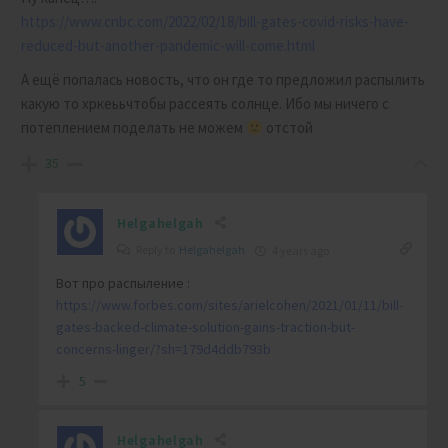
https://www.cnbc.com/2022/02/18/bill-gates-covid-risks-have-
reduced-but-another-pandemic-will-come.html
А ещё попалась новость, что он где то предложил распылить
какую то хркеььчтобы рассеять солнце. Ибо мы ничего с
потеплением поделать не можем
отстой
35
Helgahelgah
Reply to
Helgahelgah
4 years ago
Вот про распыление :
https://www.forbes.com/sites/arielcohen/2021/01/11/bill-
gates-backed-climate-solution-gains-traction-but-
concerns-linger/?sh=179d4ddb793b
5
Helgahelgah