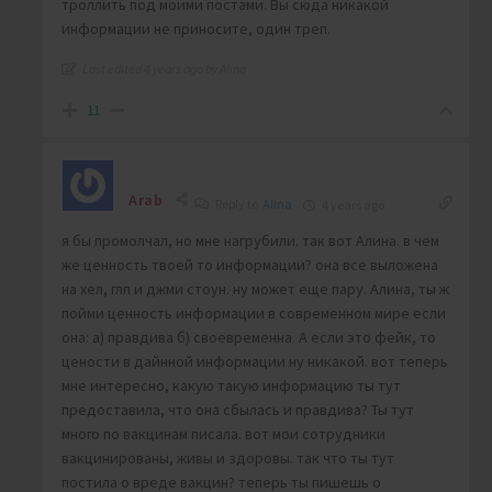
троллить под моими постами. Вы сюда никакой
информации не приносите, один треп.
Last edited 4 years ago by Alina
11
Arab
Reply to
Alina
4 years ago
я бы промолчал, но мне нагрубили. так вот Алина. в чем
же ценность твоей то информации? она все выложена
на хел, глп и джми стоун. ну может еще пару. Алина, ты ж
пойми ценность информации в современном мире если
она: а) правдива б) своевременна. А если это фейк, то
цености в дайнной информации ну никакой. вот теперь
мне интересно, какую такую информацию ты тут
предоставила, что она сбылась и правдива? Ты тут
много по вакцинам писала. вот мои сотрудники
вакцинированы, живы и здоровы. так что ты тут
постила о вреде вакцин? теперь ты пишешь о