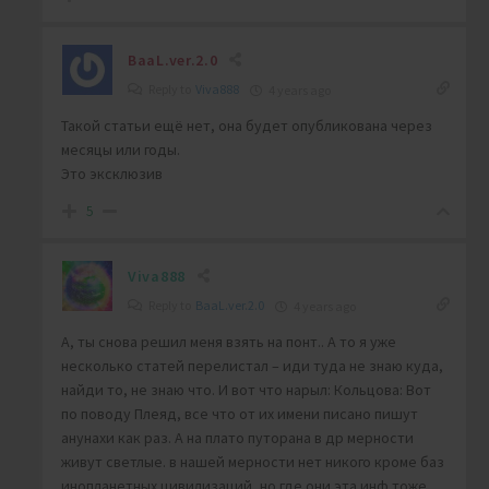
BaaL.ver.2.0
Reply to
Viva888
4 years ago
Такой статьи ещё нет, она будет опубликована через
месяцы или годы.
Это эксклюзив
5
Viva888
Reply to
BaaL.ver.2.0
4 years ago
А, ты снова решил меня взять на понт.. А то я уже
несколько статей перелистал – иди туда не знаю куда,
найди то, не знаю что. И вот что нарыл: Кольцова: Вот
по поводу Плеяд, все что от их имени писано пишут
анунахи как раз. А на плато путорана в др мерности
живут светлые. в нашей мерности нет никого кроме баз
инопланетных цивилизаций, но где они эта инф тоже