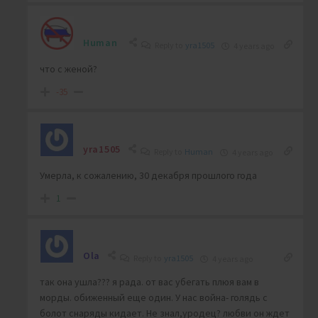
Human
Reply to
yra1505
4 years ago
что с женой?
-35
yra1505
Reply to
Human
4 years ago
Умерла, к сожалению, 30 декабря прошлого года
1
Ola
Reply to
yra1505
4 years ago
так она ушла??? я рада. от вас убегать плюя вам в
морды. обиженный еще один. У нас война- голядь с
болот снаряды кидает. Не знал,уродец? любви он ждет