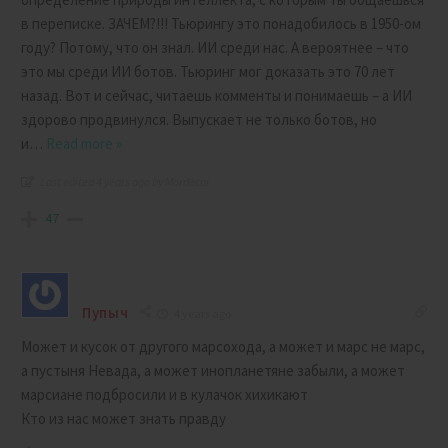
в переписке. ЗАЧЕМ?!!! Тьюрингу это понадобилось в 1950-ом
году? Потому, что он знал. ИИ среди нас. А вероятнее – что
это мы среди ИИ ботов. Тьюринг мог доказать это 70 лет
назад. Вот и сейчас, читаешь комменты и понимаешь – а ИИ
здорово продвинулся. Выпускает не только ботов, но
и
…
Read more »
Last edited 4 years ago by Mordecai
47
Пупыч
4 years ago
Может и кусок от другого марсохода, а может и марс не марс,
а пустыня Невада, а может инопланетяне забыли, а может
марсиане подбросили и в кулачок хихикают
Кто из нас может знать правду