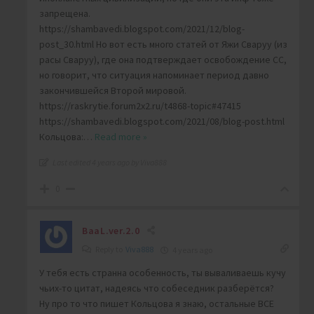
запрещена.
https://shambavedi.blogspot.com/2021/12/blog-
post_30.html Но вот есть много статей от Яжи Сваруу (из
расы Сваруу), где она подтверждает освобождение СС,
но говорит, что ситуация напоминает период давно
закончившейся Второй мировой.
https://raskrytie.forum2x2.ru/t4868-topic#47415
https://shambavedi.blogspot.com/2021/08/blog-post.html
Кольцова:
…
Read more »
Last edited 4 years ago by Viva888
0
BaaL.ver.2.0
Reply to
Viva888
4 years ago
У тебя есть странна особенность, ты вываливаешь кучу
чьих-то цитат, надеясь что собеседник разберётся?
Ну про то что пишет Кольцова я знаю, остальные ВСЕ