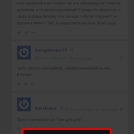
кого шваброй и не только. На что обижаешься? Тема не
духовная. а ты великодуховный? Голядь ты неумытая. а
сюда ходишь.потому.что соседи тебя не слушают.за
дурачка имеют. Так? А сюда грязи несешь. В лес иди…
-18
Kenigsberger77
Reply to
Patrisan
4 years ago
либо просто негодяй(и), зарабатывающий на лжи.
В точку!
39
kOctRoma
Reply to
Fenrir
4 years ago
Просто реквизит из “Кин-дза-дза”.
2