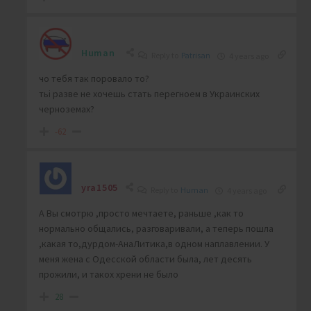
Human
Reply to
Patrisan
4 years ago
чо тебя так поровало то?
тьі разве не хочешь стать перегноем в Украинских
черноземах?
-62
yra1505
Reply to
Human
4 years ago
А Вы смотрю ,просто мечтаете, раньше ,как то
нормально общались, разговаривали, а теперь пошла
,какая то,дурдом-АнаЛитика,в одном наплавлении. У
меня жена с Одесской области была, лет десять
прожили, и такох хрени не было
28