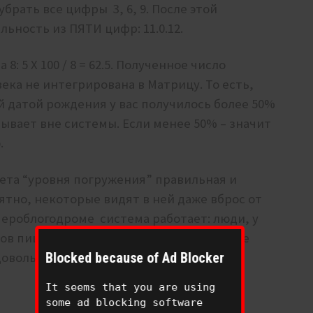
убрать все цифры 3, 6, 9. После этой
ьность из ПЯТИ цифр: 11.0.12.
: 5 Х 100 / 8 = 62.5. Полученное число
ека не интегрирована в Матрицу. То есть,
й датой рождения у вас получилось более 50%
бывает вне системы. Если менее 50% – значит
.
ета “уровня погружения” правильная и
ятно, некоторые видят в ней даже вброс от
 амероблогодроме система работает: люди, у
тов пишут, что действительно, ощущение
Blocked because of Ad Blocker
довольно часто.
It seems that you are using
some ad blocking software