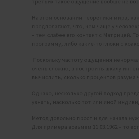
третьих такое ощущение вообще не возн
На этом основании теоретики мира, ка
предполагают, что, чем чаще у челове
– тем слабее его контакт с Матрицей. Т
программу, либо какие-то глюки с коа
Поскольку частоту ощущения ненормал
очень сложно, а построить шкалу инте
вычислить, сколько процентов разума 
Однако, несколько другой подход пред
узнать, насколько тот или иной индив
Метод довольно прост и для начала нуж
Для примера возьмем 11.03.1962 – то ес