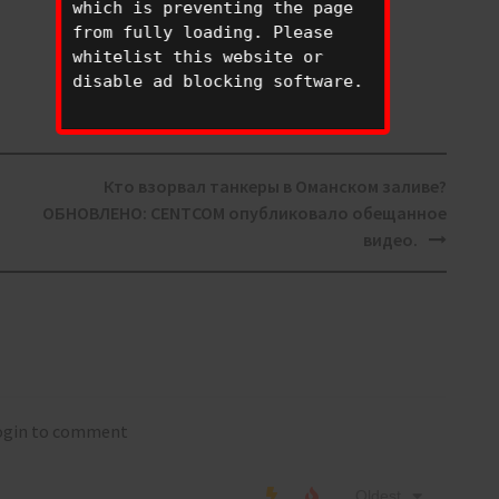
which is preventing the page
from fully loading. Please
whitelist this website or
disable ad blocking software.
Кто взорвал танкеры в Оманском заливе?
ОБНОВЛЕНО: CENTCOM опубликовало обещанное
видео.
login to comment
Oldest