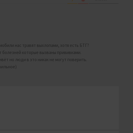
мобили нас травят выхлопами, хотя есть БТГ?
т болезней которые вызваны прививками.
вёт но люди в это никак не могут поверить.
вильное)