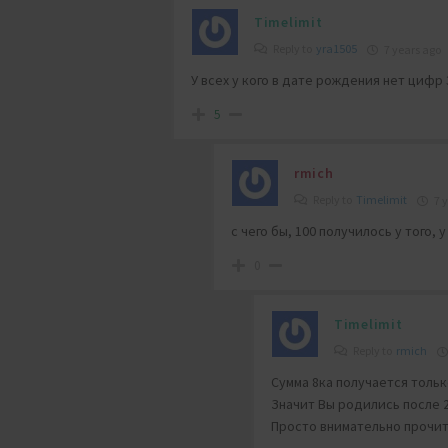
Timelimit
Reply to
yra1505
7 years ago
У всех у кого в дате рождения нет цифр 3
5
rmich
Reply to
Timelimit
7 
с чего бы, 100 получилось у того, у
0
Timelimit
Reply to
rmich
Сумма 8ка получается только
Значит Вы родились после 
Просто внимательно прочи