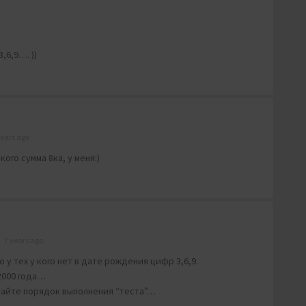
,6,9…. ))
years ago
 кого сумма 8ка, у меня:)
7 years ago
 у тех у кого нет в дате рождения цифр 3,6,9.
2000 года…
тайте порядок выполнения “теста”…