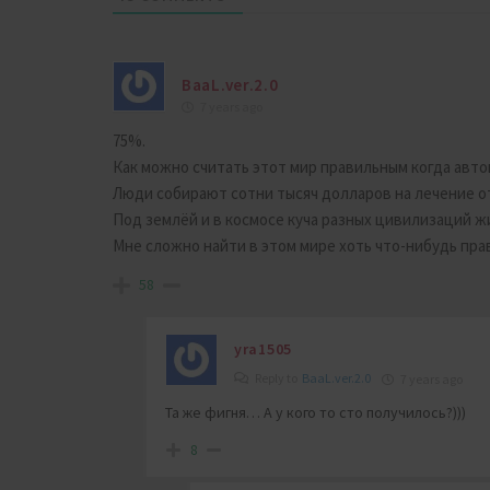
BaaL.ver.2.0
7 years ago
75%.
Как можно считать этот мир правильным когда авто
Люди собирают сотни тысяч долларов на лечение о
Под землёй и в космосе куча разных цивилизаций жи
Мне сложно найти в этом мире хоть что-нибудь пра
58
yra1505
Reply to
BaaL.ver.2.0
7 years ago
Та же фигня… А у кого то сто получилось?)))
8