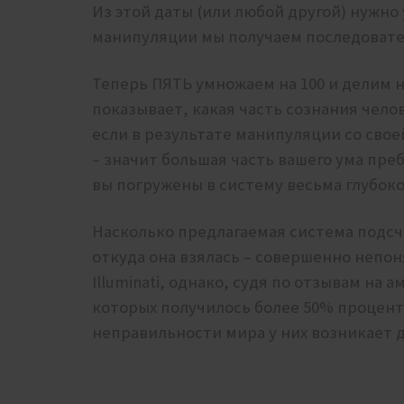
Из этой даты (или любой другой) нужно 
манипуляции мы получаем последовател
Теперь ПЯТЬ умножаем на 100 и делим на 8
показывает, какая часть сознания челов
если в результате манипуляции со свое
– значит большая часть вашего ума пре
вы погружены в систему весьма глубоко
Насколько предлагаемая система подсч
откуда она взялась – совершенно непон
Illuminati, однако, судя по отзывам на
которых получилось более 50% процен
неправильности мира у них возникает 