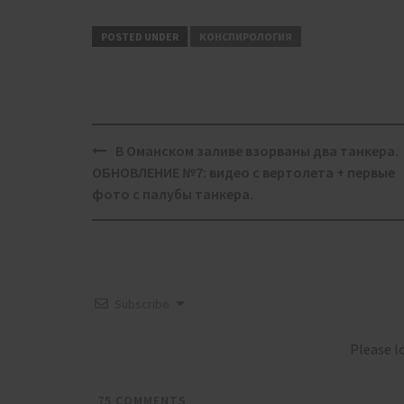
POSTED UNDER
КОНСПИРОЛОГИЯ
Post
В Оманском заливе взорваны два танкера.
navigation
ОБНОВЛЕНИЕ №7: видео с вертолета + первые
фото с палубы танкера.
Subscribe
Please 
75
COMMENTS