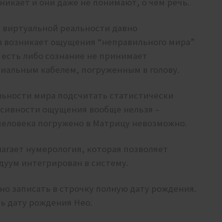
икает и они даже не понимают, о чем речь.
к виртуальной реальности давно
ка возникает ощущения “неправильного мира”
о есть либо сознание не принимает
ксиальным кабелем, погруженным в голову.
ьности мира подсчитать статистически
нсивности ощущения вообще нельзя –
человека погружено в Матрицу невозможно.
лагает нумерология, которая позволяет
идуум интегрирован в систему.
но записать в строчку полную дату рождения.
ть дату рождения Нео.