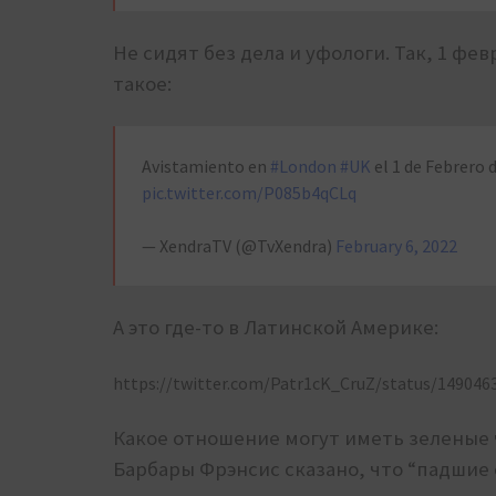
Не сидят без дела и уфологи. Так, 1 фе
такое:
Avistamiento en
#London
#UK
el 1 de Febrero 
pic.twitter.com/P085b4qCLq
— XendraTV (@TvXendra)
February 6, 2022
А это где-то в Латинской Америке:
https://twitter.com/Patr1cK_CruZ/status/14904
Какое отношение могут иметь зеленые 
Барбары Фрэнсис сказано, что “падшие с