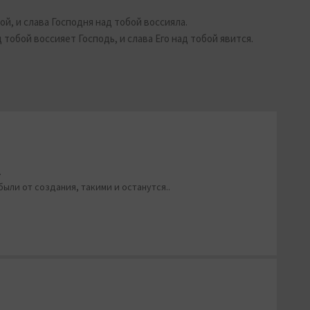
ой, и слава Господня над тобой воссияла.
 тобой воссияет Господь, и слава Его над тобой явится.
.
ыли от создания, такими и останутся..