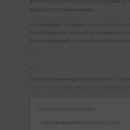
внимательно смотреть по сторонам. И
довольно странные вещи.
Как сообщает сегодня
spaceweather.co
протуберанец. Пока все астрономы его
предупреждают, что скоро в этом район
Пока астрономы фотографируют Солнце
постят все новые видео и пугающие кар
pic.twitter.com/qmEoq87q0f
— Steve (@sdaws5MUFC)
February 5, 2022