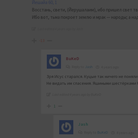
Йешайа 60, 1
Восстань, свети, (Йерушалаим), ибо пришел свет тв
Ибо вот, тьма покроет землю и мрак — народы; а над
Last edited 4 years ago by Jash
-13
BuKeD
Reply to
Jash
4 years ago
Зря Исус старался. Куцые так ничего не поняли
Не видать им спасения. Яшиными шестёрками б
Last edited 4 years ago by BuKeD
1
Jash
Reply to
BuKeD
4 years ago