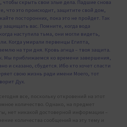
, чтобы скрыть свои злые дела. Падшие снова
е, что это происходит, защитите свой дом,
кайте посторонних, пока это не пройдет. Так
у защищать вас. Помните, когда вода
 когда наступила тьма, они могли видеть,
ли. Когда умирали первенцы Египта,
емлю на три дня. Кровь агнца – твоя защита.
к. Мы приближаемся ко времени завершения,
но и сказано, сбудется. Ибо кто хочет спасти
теряет свою жизнь ради имени Моего, тот
ворит Дух.
сегодня все, поскольку откровений на этот
омное количество. Однако, на предмет
аты, нет никакой достоверной информации –
чение количества сообщений на эту тему и