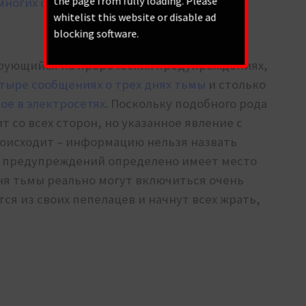
the page from fully loading. Please
многих сенситсивов:
whitelist this website or disable ad
blocking software.
ирующийся на пророческих предупреждениях,
тыре сообщениях о трех днях тьмы
и столько
ое в электросетях
. Поскольку подобного рода
со всех сторон, но указанное явление с
происходит – информацию нельзя назвать
е предупреждений определено имеет место
дня тьмы реально могут включиться очень
я из своих пепелацев и начнут всех жрать,