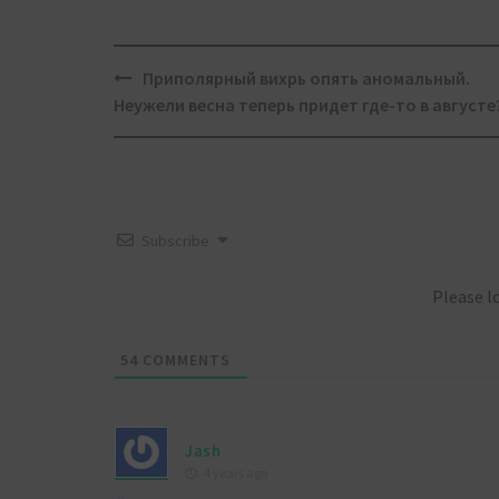
Post
Приполярный вихрь опять аномальный.
navigation
Неужели весна теперь придет где-то в августе
Subscribe
Please 
54
COMMENTS
Jash
4 years ago