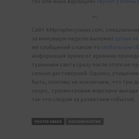
тех или иных вариациях
звучит у очень 
Сайт 444prophecynews.com, специализ
за минувшую неделю выложил
целых че
же сообщений о каком-то
глобальном сб
информация время от времени приходит 
тушением света сразу после этого не 
сильно достоверной. Однако, учащени
быть, поэтому не исключаем, что три 
скоро, трехметровые марсиане высадятс
так что следим за развитием событий.
POSTED UNDER
КОНСПИРОЛОГИЯ