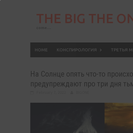
Skip
to
THE BIG THE O
content
come…
HOME
КОНСПИРОЛОГИЯ
ТРЕТЬЯ 
На Солнце опять что-то происх
предупреждают про три дня ть
February 7, 2022
BIGONE