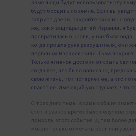
Злые люди будут использовать эту тьму
будут бродить по земле. Если вы увидит
заприте двери, закройте окна и не впус
же, как я защищал детей Израиля, я буд
превратилась в кровь, у них была вода,
когда прошла рука разрушителя, они жи
первенцы Израиля жили. Тьма покроет з
Только ягненок достоин открыть свито
когда все, что было написано, предсказа
свою жизнь, тот потеряет ее, а кто по
спасет ее. Имеющий ухо слушает, что го
О трех днях тьмы в самых общих знают 
счет в разное время было получено огр
природы этого события и, тем более д
можно только отмечать рост или увели