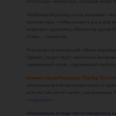
эти птицы – животные, которые живут 
«Небольшой размер птиц вызывает тен
количествах, чтобы снизить риск для х
отдыхают группами, обычно на одном б
птиц», – сказал он.
Что касается внезапной гибели воробь
Однако, существует несколько возможн
зараженный корм, содержащий гербици
Комментарий Редакции The Big The One
начальников в Индонезии плохо со зрен
хотя их там сотня тысяч, как минимум.
следующее:
«Изначально птицы часто гнездились н