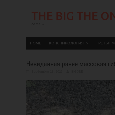
Skip
to
THE BIG THE O
content
come…
HOME
КОНСПИРОЛОГИЯ
ТРЕТЬЯ 
Невиданная ранее массовая ги
September 13, 2021
BIGONE