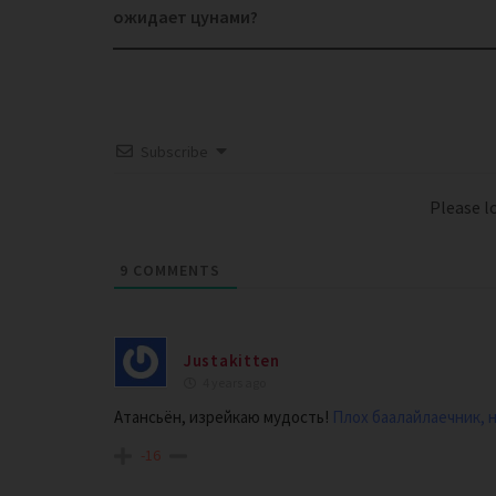
navigation
ожидает цунами?
Subscribe
Please 
9
COMMENTS
Justakitten
4 years ago
Атансьён, изрейкаю мудость!
Плох баалайлаечник, 
-16