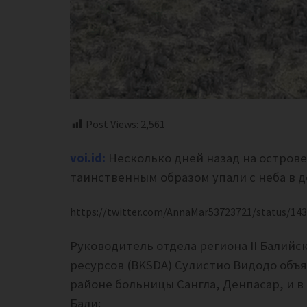
Post Views:
2,561
voi.id:
Несколько дней назад на остров
таинственным образом упали с неба в 
https://twitter.com/AnnaMar53723721/status/14
Руководитель отдела региона II Балий
ресурсов (BKSDA) Сулистио Видодо объя
районе больницы Сангла, Денпасар, и в
Бали: