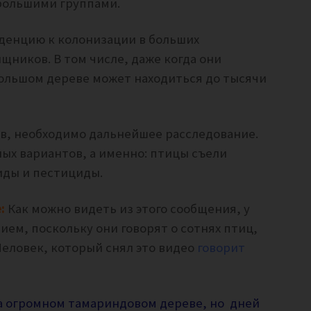
большими группами.
денцию к колонизации в больших
ищников. В том числе, даже когда они
ольшом дереве может находиться до тысячи
ев, необходимо дальнейшее расследование.
ых вариантов, а именно: птицы съели
ды и пестициды.
:
Как можно видеть из этого сообщения, у
ием, поскольку они говорят о сотнях птиц,
 Человек, который снял это видео
говорит
а огромном тамариндовом дереве, но дней