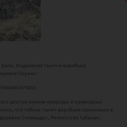
е Бали, Индонезия тысячи воробьев
деревне Перинг:
37056848616738816
ского центра охраны природы и природных
снил, что гибель тысяч воробьев произошла в
 деревне Селемадег, Регентство Табанан,