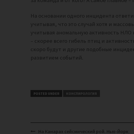
за команда и от кого? А самое главное 
На основании одного инцидента ответи
учитывая, что это случай хотя и массов
учитывая аномальную активность НЛО 
– скорее всего гибель птиц и активност
скоро будут и другие подобные инциден
развитием событий.
POSTED UNDER
КОНСПИРОЛОГИЯ
Post
На Канарах сейсмический рой. Нью-Йорк