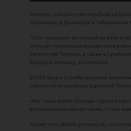
Явление гибели сотен воробьев на Бали 
произошло в Денпасаре и Табананском Р
“Этот инцидент не первый на Бали и не
пять лет произошли инциденты в районе
Регентство Табанан, а также в Сукабуми, 
Видодо в пятницу, 10 сентября.
BKSDA Бали и Служба здоровья животны
гибели сотен воробьев в деревне Перинг
«Мы также взяли образцы трупов птиц и
ветеринарную лабораторию, чтобы выяс
Кроме того, BKSDA упомянула, что сот