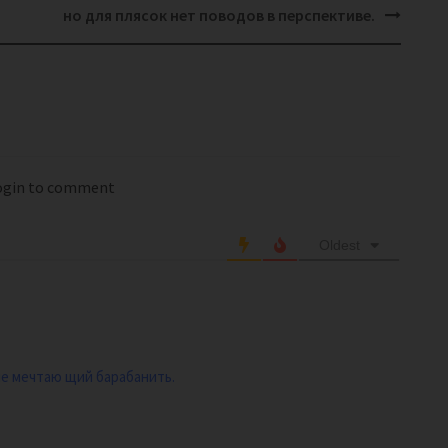
но для плясок нет поводов в перспективе.
login to comment
Oldest
не мечтаю щий барабанить.