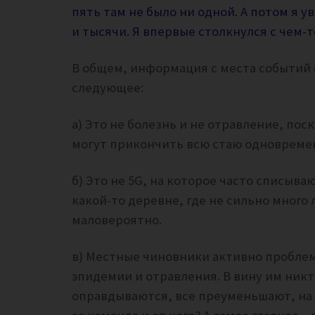
пять там не было ни одной. А потом я у
и тысячи. Я впервые столкнулся с чем-
В общем, информация с места событий о
следующее:
а) Это не болезнь и не отравление, пос
могут прикончить всю стаю одновреме
б) Это не 5G, на которое часто списыв
какой-то деревне, где не сильно много
маловероятно.
в) Местные чиновники активно проблем
эпидемии и отравления. В вину им никто
оправдываются, все преуменьшают, на ч