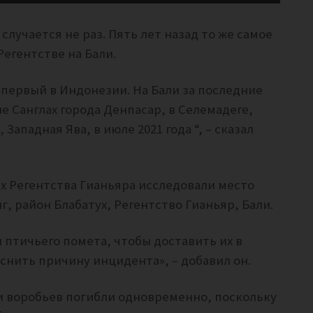
случается не раз. Пять лет назад то же самое
егентстве на Бали.
 первый в Индонезии. На Бали за последние
 Санглах города Денпасар, в Селемадеге,
Западная Ява, в июле 2021 года “, – сказал
х Регентства Гианьяра исследовали место
, район Блабатух, Регентство Гианьяр, Бали.
 птичьего помета, чтобы доставить их в
нить причину инцидента», – добавил он.
ни воробьев погибли одновременно, поскольку