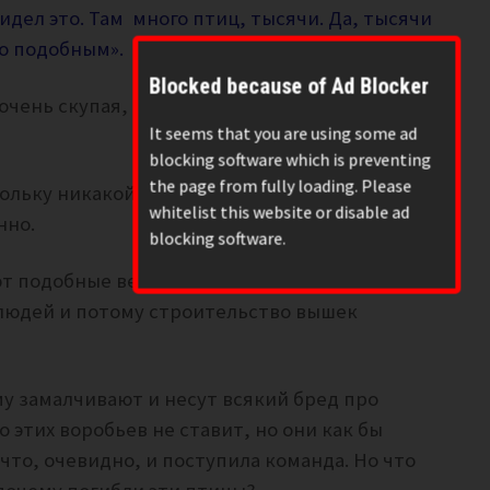
видел это.
Там много птиц, тысячи. Да, тысячи
то подобным».
Blocked because of Ad Blocker
чень скупая, тем не менее, можно сказать
It seems that you are using some ad
blocking software which is preventing
the page from fully loading. Please
кольку никакой возбудитель, никакой яд не
whitelist this website or disable ad
нно.
blocking software.
ают подобные вещи. Инцидент случился в
 людей и потому строительство вышек
у замалчивают и несут всякий бред про
 этих воробьев не ставит, но они как бы
то, очевидно, и поступила команда. Но что