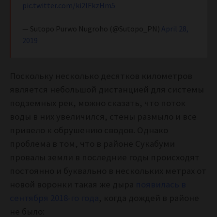
pic.twitter.com/ki2lFkzHm5
— Sutopo Purwo Nugroho (@Sutopo_PN)
April 28,
2019
Поскольку несколько десятков километров
является небольшой дистанцией для системы
подземных рек, можно сказать, что поток
воды в них увеличился, стены размыло и все
привело к обрушению сводов. Однако
проблема в том, что в районе Сукабуми
провалы земли в последние годы происходят
постоянно и буквально в нескольких метрах от
новой воронки такая же дыра
появилась в
сентября 2018-го года
, когда дождей в районе
не было: