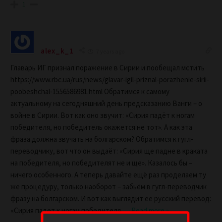
1
alex_k_1
7 years ago
Главарь ИГ признал поражение в Сирии и пообещал мстить
https://www.rbc.ua/rus/news/glavar-igil-priznal-porazhenie-sirii-
poobeshchal-1556586981.html Обратимся к самому
актуальному на сегодняшний день предсказанию Ванги – о
войне в Сирии. Вот как оно звучит: «Сирия падёт к ногам
победителя, но победитель окажется не тот». А как эта
фраза должна звучать на болгарском? Обратимся к гугл-
переводчику, вот что он выдаёт: «Сирия ще падне в краката
на победителя, но победителят не и ще». Казалось бы –
ничего особенного. А теперь давайте ещё раз проделаем ту
же процедуру, только наоборот – забьём в гугл-переводчик
фразу на болгарском. И вот как выглядит её русский перевод:
«Сирия падет к ногам победителя,
…
Read more »