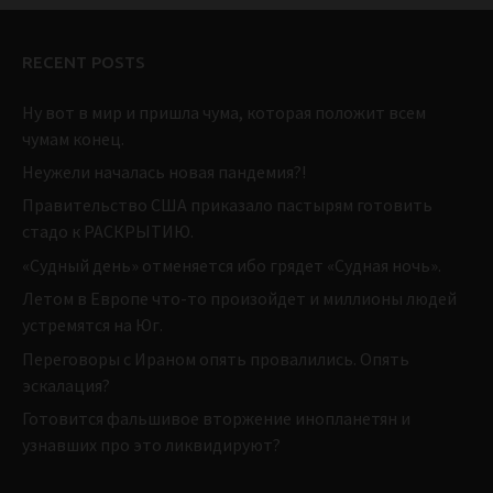
RECENT POSTS
Ну вот в мир и пришла чума, которая положит всем
чумам конец.
Неужели началась новая пандемия?!
Правительство США приказало пастырям готовить
стадо к РАСКРЫТИЮ.
«Судный день» отменяется ибо грядет «Судная ночь».
Летом в Европе что-то произойдет и миллионы людей
устремятся на Юг.
Переговоры с Ираном опять провалились. Опять
эскалация?
Готовится фальшивое вторжение инопланетян и
узнавших про это ликвидируют?