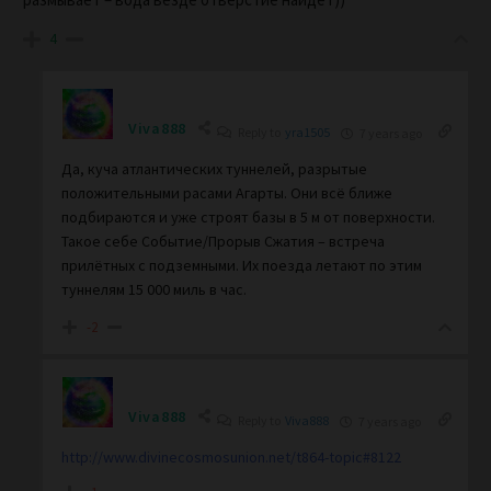
4
Viva888
Reply to
yra1505
7 years ago
Да, куча атлантических туннелей, разрытые
положительными расами Агарты. Они всё ближе
подбираются и уже строят базы в 5 м от поверхности.
Такое себе Событие/Прорыв Сжатия – встреча
прилётных с подземными. Их поезда летают по этим
туннелям 15 000 миль в час.
-2
Viva888
Reply to
Viva888
7 years ago
http://www.divinecosmosunion.net/t864-topic#8122