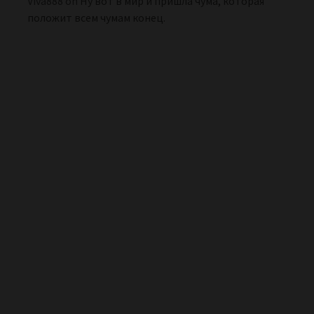
Viva888
on
Ну вот в мир и пришла чума, которая
положит всем чумам конец.