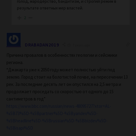
голод, мародёрство, бандитизм, и строгий режим в
результате ответных мер властей.
2
DRABADAN2019
7 years ago
Причина провалов в особенностях геологии и сейсмики
региона.
“Джакарта уже к 2050 году может полностью уйти под
землю. Город стоит на болотистой почве, на пересечении 13
рек. За последние десять лет он опустился на 2,5 метра и
продолжает проседать со скоростью от одного до 15
сантиметров в год”
https://www.bbc.com/russian/news-48095727?xtor=AL-
%5B73%5D-%5Bpartner%5D-%5Byandex%5D-
%5Bheadline%5D-%5Brussian%5D-%5Bbizdev%5D-
%5Bisapi%5D