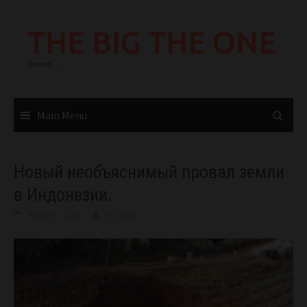
Skip
to
THE BIG THE ONE
content
come…
Main Menu
Новый необъяснимый провал земли
в Индонезии.
April 30, 2019
BIGONE