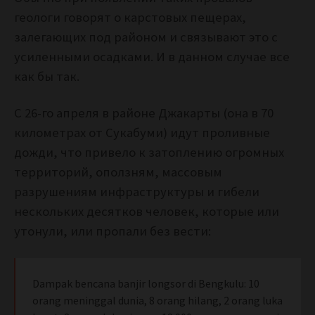
геологи говорят о карстовых пещерах,
залегающих под районом и связывают это с
усиленными осадками. И в данном случае все
как бы так.
С 26-го апреля в районе Джакарты (она в 70
километрах от Сукабуми) идут проливные
дожди, что привело к затоплению огромных
территорий, оползням, массовым
разрушениям инфраструктуры и гибели
нескольких десятков человек, которые или
утонули, или пропали без вести:
Dampak bencana banjir longsor di Bengkulu: 10
orang meninggal dunia, 8 orang hilang, 2 orang luka