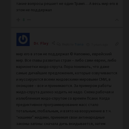
такие вопросы решает не один Трамп… А весь мир его в
этом не поддержал
8
Dr. Flay
Reply to
Tiana
7 years ago
мир его в этом не поддержал © Напомню, еврейский
мир. Все главы развитых стран – либо сами евреи, либо
марионетки жидо-спрута. Пора понимать, что даже
самые дичайшие предложения, которые озвучиваются
и муссируются всеми жидовскими мировыми СМИ, в
оконцове – все и принимаются. За примером работы
жидо-спрута далеко ходить не надо. Схема рабочая и
излюбленная жидо-спрутом со времён Псаки. Когда
предиктивное программирование масс стало
тотальным, глобальным, и взято на вооружение в т.ч.
“нашими” жидами, принимая свои антинародные
законы-загоны: сначала дичь вкидывается, затем