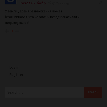
Розовый бобр
7 years ago
У земли , время размножения может.
Ктож виноват,что человеки везде понаехали и
подглядывают!
-1
Log in
Register
Search
for: