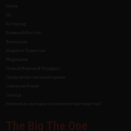
Home
5G
Астероид
Ближний Восток
Венесуэла
Индия vs Пакистан
Медицина
Новый Мировой Порядок
Продовольственный кризис
Северная Корея
Солнце
Насколько выгодно Increaserev партнерство?
The Big The One