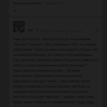
морском, на землю
…
Read more »
-2
SIR
Reply to
rutmol
7 years ago
Язык уж чешется – почешу чуть-чуть. Когда евреям
“мессию” подсунут – все, считающие себя “истинными
ЕЕЕЕвреями!” побегут к нему в ноги кланяться. Будет же
он конечно в Израиле. Так соберут всю швобляндию
там, где нужно. (матрица соберет?!) А далее, прямо в эту
область упадет многокилометровый “метеорит” –
будет кипеть и плавиться гранит… История
повторяется. Такова работа матрицы данного
виртуального (да-да, я опять..). Там в районе сирии,
рядом с израилем, в сторону израиля, как будь-то
чиркнули чем-то многокилометровым по скальной
местности. Если уже “чиркали” – чиркнут снова, опять
будет гранит плавиться. А плавиться ему тогда, когда