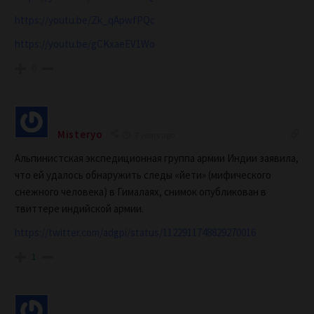
https://youtu.be/Zk_qApwfPQc
https://youtu.be/gCKxaeEV1Wo
0
Misteryo
7 years ago
Альпинистская экспедиционная группа армии Индии заявила,
что ей удалось обнаружить следы «йети» (мифического
снежного человека) в Гималаях, снимок опубликован в
твиттере индийской армии.
https://twitter.com/adgpi/status/1122911748829270016
1