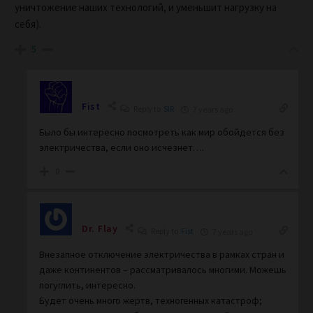
уничтожение наших технологий, и уменьшит нагрузку на
себя).
5
Fist
Reply to
SIR
7 years ago
Было бы интересно посмотреть как мир обойдется без
электричества, если оно исчезнет….
0
Dr. Flay
Reply to
Fist
7 years ago
Внезапное отключение электричества в рамках стран и
даже континентов – рассматривалось многими. Можешь
погуглить, интересно.
Будет очень много жертв, техногенных катастроф;