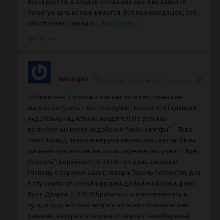
муссируется, а следом (когда она уже и не кажется
такой уж дичью) принимается. Всё происходящее, все
обострения, союзы и
…
Read more »
12
4eburgen
Reply to
rutmol
7 years ago
Победитель Израиль – так как он хотел голанские
высоты получить – вот и получил Похоже что Голанами
иудейские нацисты не наедятся) Из глубины
мракобесных веков иудейские “майн кампфы” – Тора-
Танах-Талмуд- программируют еврейских сектантов на
дальнейшую экспансию и расширение до границ “Эрец
Исраэль”: Берейшит(15: 18): В тот день заключил
Господь с Аврамом завет, говоря: Твоему потомству дал
я эту землю от реки Мицраима до великой реки, реки
Прат. Дварим (1:7-8): Обратитесь и отправляйтесь в
путь, и идите к горе эмори и ко всем соседям его на
равнине, на горе и в низине, и на юге и на побережье