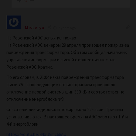
-1
Misteryo
7 years ago
На Ровенской АЭС вспыхнул пожар
На Ровенской АЭС вечером 29 апреля произошел пожар из-за
повреждения трансформатора. Об этом сообщил начальник
управления информации и связей с общественностью
Ровенской АЭС Кратик.
По его словам, в 21:04 из-за повреждения трансформатора
связи 7АТ с последующим его возгоранием произошло
отключение первой системы шин 330 кВ и соответственно
отключение энергоблока №3.
Спасатели ликвидировали пожар около 22 часов. Причины
устанавливаются. В настоящее время на АЭС работают 1-й и
4-й энергоблоки.
https://youtu.be/-NxU9mc68AQ