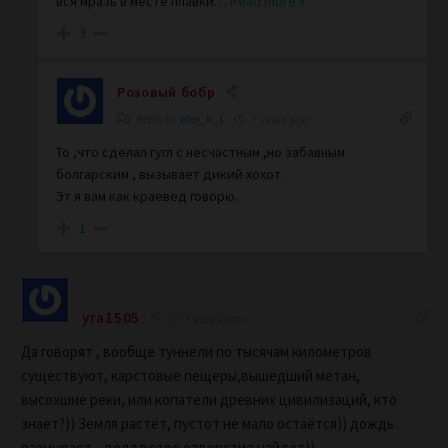
вся мразь в месте плавки
…
Read more »
3
Розовый бобр
Reply to
alex_k_1
7 years ago
То ,что сделал гугл с несчастным ,но забавным
болгарским , вызывает дикий хохот.
Эт я вам как краевед говорю.
1
yra1505
7 years ago
Да говорят , вообще туннели по тысячам километров
существуют, карстовые пещеры,вышедший метан,
высохшие реки, или копатели древних цивилизаций, кто
знает?)) Земля растёт, пустот не мало остаётся)) дождь
размывает – вода везде отверстие найдёт))