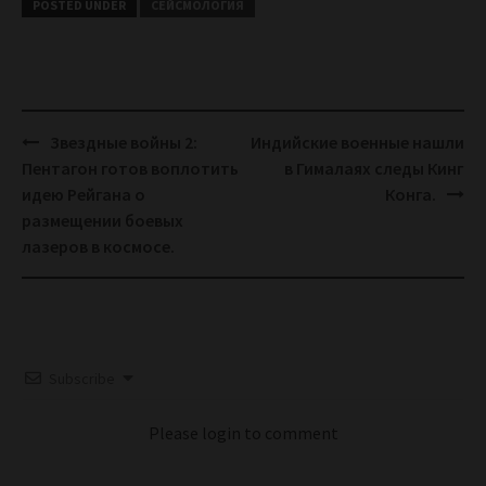
POSTED UNDER
СЕЙСМОЛОГИЯ
Post
Звездные войны 2:
Индийские военные нашли
navigation
Пентагон готов воплотить
в Гималаях следы Кинг
идею Рейгана о
Конга.
размещении боевых
лазеров в космосе.
Subscribe
Please login to comment