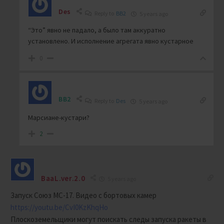
Des
Reply to
BB2
5 years ago
“Это” явно не падало, а было там аккуратно
установлено. И исполнение агрегата явно кустарное
0
BB2
Reply to
Des
5 years ago
Марсиане-кустари?
2
BaaL.ver.2.0
5 years ago
Запуск Союз МС-17. Видео с бортовых камер
https://youtu.be/CvI0KzKhqHo
Плоскоземельщики могут поискать следы запуска ракеты в