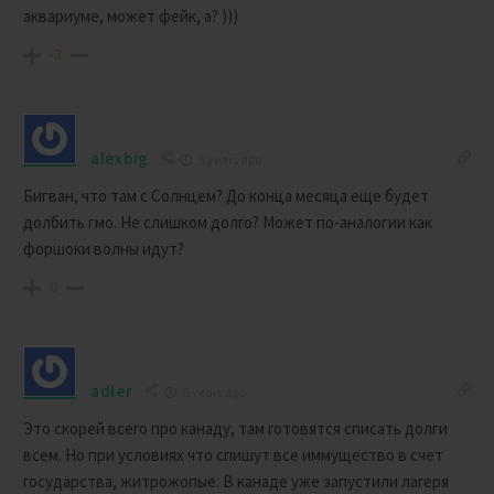
аквариуме, может фейк, а? )))
-3
alexbig
5 years ago
Бигван, что там с Солнцем? До конца месяца еще будет
долбить гмо. Не слишком долго? Может по-аналогии как
форшоки волны идут?
0
adler
5 years ago
Это скорей всего про канаду, там готовятся списать долги
всем. Но при условиях что спишут все иммущество в счет
государства, житрожопые. В канаде уже запустили лагеря