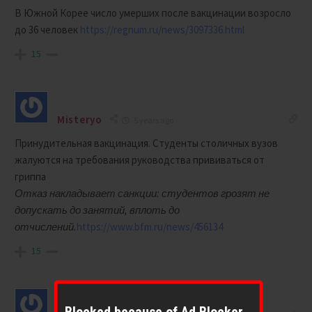
В Южной Корее число умерших после вакцинации возросло
до 36 человек
https://regnum.ru/news/3097336.html
15
Misteryo
5 years ago
Принудительная вакцинация. Студенты столичных вузов
жалуются на требования руководства прививаться от
гриппа
Отказ накладывает санкции: студентов грозят не
допускать до занятий, вплоть до
отчислений.
https://www.bfm.ru/news/456134
15