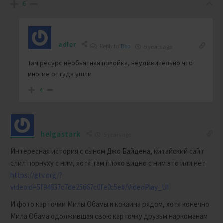
6
adler
Reply to
Bob
5 years ago
Там ресурс необьятная помойка, неудивительно что
многие оттуда ушли
4
helgastark
5 years ago
Интересная история с сыном Джо Байдена, китайский сайт
слил порнуху с ним, хотя там плохо видно с ним это или нет
https://gtv.org/?
videoid=5f94837c7de25667c0fe0c5e#/VideoPlay_UI
И фото карточки Милы Обамы и кокаина рядом, хотя конечно
Мила Обама одолжившая свою карточку друзьм наркоманам