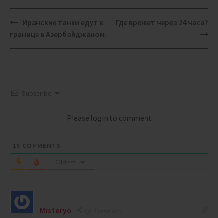
Post
Иранские танки едут к
Где врежет через 24 часа?
navigation
границе в Азербайджаном.
Subscribe
Please login to comment
15
COMMENTS
Oldest
Misteryo
5 years ago