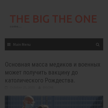
Skip
to
THE BIG THE ONE
content
come…
Main Menu
Основная масса медиков и военных
может получить вакцину до
католического Рождества.
October 25, 2020
BIGONE