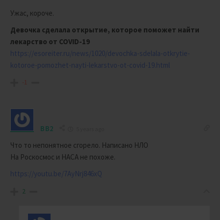
Ужас, короче.
Девочка сделала открытие, которое поможет найти
лекарство от COVID-19
https://esoreiter.ru/news/1020/devochka-sdelala-otkrytie-
kotoroe-pomozhet-nayti-lekarstvo-ot-covid-19.html
-1
BB2
5 years ago
Что то непонятное сгорело. Написано НЛО
На Роскосмос и НАСА не похоже.
https://youtu.be/7AyNrj846xQ
2