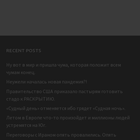
RECENT POSTS
Ну вот в мир и пришла чума, которая положит всем
чумам конец.
Неужели началась новая пандемия?!
Правительство США приказало пастырям готовить
стадо к РАСКРЫТИЮ.
«Судный день» отменяется ибо грядет «Судная ночь».
Летом в Европе что-то произойдет и миллионы людей
устремятся на Юг.
Переговоры с Ираном опять провалились. Опять