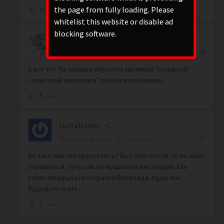
the page from fully loading. Please
5
whitelist this website or disable ad
blocking software.
Fenrir
Reply to
Patrisan
4 years ago
А вот тут бы хорошо вбросить примеры “реальной
серьезной аналитики”, в вашем понимании.
5
Justakitten
Reply to
Patrisan
4 years ago
Ви таки мне интересуетесь? Йа с Койстеком-то не шмог
оправиться, чуть сам от ёршика не пострадал. Еле
успел прикрыться атсралом Блевоеда. Куды мне
будущего знать.
5