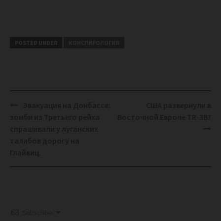
POSTED UNDER
КОНСПИРОЛОГИЯ
Post
Эвакуация на Донбассе:
США развернули в
navigation
зомби из Третьего рейха
Восточной Европе TR-3B?
спрашивали у луганских
талибов дорогу на
Глайвиц.
Subscribe