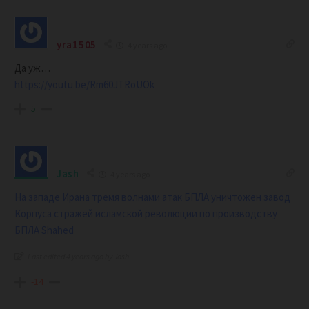
yra1505
4 years ago
Да уж…
https://youtu.be/Rm60JTRoUOk
5
Jash
4 years ago
На западе Ирана тремя волнами атак БПЛА уничтожен завод
Корпуса стражей исламской революции по производству
БПЛА Shahed
Last edited 4 years ago by Jash
-14