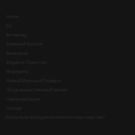
Home
5G
Астероид
Ближний Восток
Венесуэла
Индия vs Пакистан
Медицина
Новый Мировой Порядок
Продовольственный кризис
Северная Корея
Солнце
Насколько выгодно Increaserev партнерство?