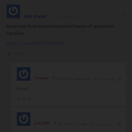
bob dayler
4 years ago
Армянские болельщики вывесили баннер об армянском
Карабахе
https://youtu.be/NFZN1inVMPE
-5
Cooper
Reply to
bob dayler
4 years ago
И что?
5
yra1505
Reply to
Cooper
4 years ago