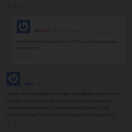
22
RusSpy
Reply to
Wezen
4 years ago
Сначала надо психику убить. И это у них очень хорошо
получается.
5
agnc
4 years ago
“каких-то метаморфоз в составе литосферы, однако, этот
процесс затянется на тысячи, если не на миллионы лет”
Четвертая Раса(атланты) в конце своей Кали Юги, за
несколько дней “потонули”, тоже думали “невозможно”…
5