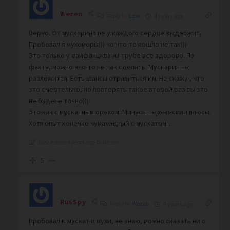
Wezen
Reply to
Lexx
4 years ago
Верно. От мускарина не у каждого сердце выдержит.
Пробовал я мухоморы))) но что-то пошло не так)))
Это только у еаифанцнва на трубе все здорово. По
факту, можно что-то не так сделать. Мускарин не
разложится. Есть шансы отравиться им. Не скажу , что
это смертельно, но повторять такое второй раз вы это
не будете точно)))
Это как с мускатным орехом. Минусы перевесили плюсы.
Хотя опыт конечно чумаходный с мускатом…
Last edited 4 years ago by Wezen
5
RusSpy
Reply to
Wezen
4 years ago
Пробовал и мускат и мухи, не знаю, можно сказать ни о