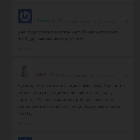
Drinkins
Reply to
Lexx
4 years ago
А не поделитесь рецептом настойки на мухоморах?
Чтоб дар вангования открывался?
6
Lexx
Reply to
Drinkins
4 years ago
Мухомор штука деликатная, как рыба Фугу. Чуть не так
сделал, или с ингредиентами напортачил, сразу
кирдык… Лучше в салате потребляй, закусывая
самогон, патологоанатому проще будет заключение
писать…
5