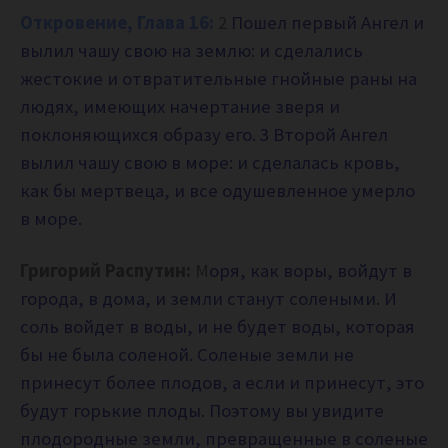
Откровение, Глава 16:
2
Пошел первый Ангел и
вылил чашу свою на землю: и сделались
жестокие и отвратительные гнойные раны на
людях, имеющих начертание зверя и
поклоняющихся образу его. 3 Второй Ангел
вылил чашу свою в море: и сделалась кровь,
как бы мертвеца, и все одушевленное умерло
в море.
Григорий Распутин:
М
оря, как воры, войдут в
города, в дома, и земли станут солеными. И
соль войдет в воды, и не будет воды, которая
бы не была соленой. Соленые земли не
принесут более плодов, а если и принесут, это
будут горькие плоды. Поэтому вы увидите
плодородные земли, превращенные в соленые