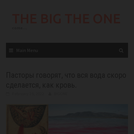
Skip
to
THE BIG THE ONE
content
come…
Main Menu
Пасторы говорят, что вся вода скоро
сделается, как кровь.
February 19, 2022
BIGONE