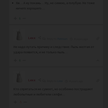
Хм… А ну покажь… Ну, не синюю, а голубую. Но тоже
ничего хорошего…
6
Lexx
Reply to
Patrisan
4 years ago
Не надо путать причину и следствие. Пыль желтая от
удара появится, и не только пыль…
6
Lexx
Reply to
Lexx
4 years ago
Кто спрятаться не сумеет, но особенно пострадают
любопытные и любители селфи…
-5