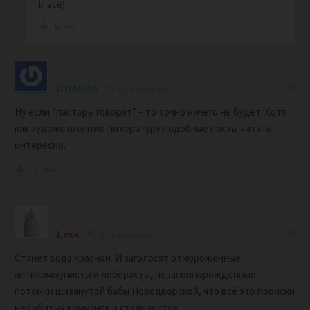
И всё)
5
Drinkins
4 years ago
Ну если “пасторы говорят” – то точно ничего не будет. Хотя
как художственную литературу подобные посты читать
интересно.
-5
Lexx
4 years ago
Станет вода красной. И заголосят отмороженные
антикоммунисты и либерасты, незаконнорожденные
потомки шизанутой бабы Новодворской, что всё это происки
недобитых коммуняк и сталинистов…