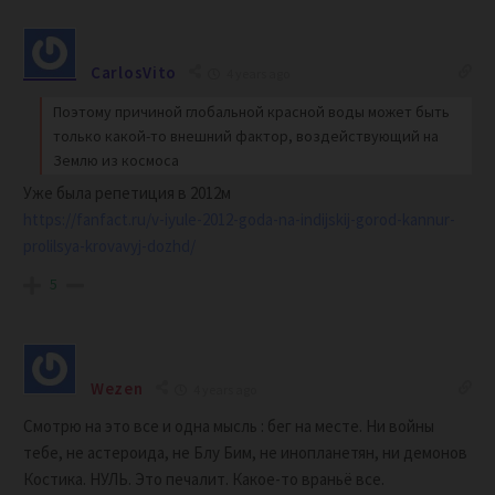
CarlosVito
4 years ago
Поэтому причиной глобальной красной воды может быть
только какой-то внешний фактор, воздействующий на
Землю из космоса
Уже была репетиция в 2012м
https://fanfact.ru/v-iyule-2012-goda-na-indijskij-gorod-kannur-
prolilsya-krovavyj-dozhd/
5
Wezen
4 years ago
Смотрю на это все и одна мысль : бег на месте. Ни войны
тебе, не астероида, не Блу Бим, не инопланетян, ни демонов
Костика. НУЛЬ. Это печалит. Какое-то враньё все.