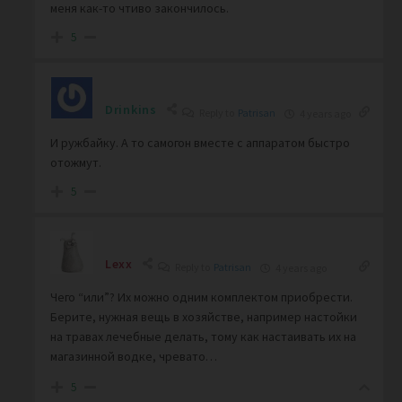
меня как-то чтиво закончилось.
5
Drinkins
Reply to
Patrisan
4 years ago
И ружбайку. А то самогон вместе с аппаратом быстро
отожмут.
5
Lexx
Reply to
Patrisan
4 years ago
Чего “или”? Их можно одним комплектом приобрести.
Берите, нужная вещь в хозяйстве, например настойки
на травах лечебные делать, тому как настаивать их на
магазинной водке, чревато…
5