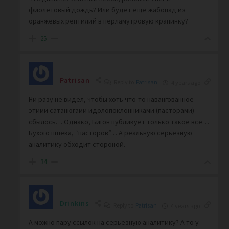
фиолетовый дождь? Или будет ещё жабопад из
оранжевых рептилий в перламутровую крапинку?
25
Patrisan
Reply to
Patrisan
4 years ago
Ни разу не видел, чтобы хоть что-то навангованное
этими сатанюгами идолопоклонниками (пасторами)
сбылось… Однако, Бигон публикует только такое всё…
Бухого пшека, “пасторов”… А реальную серьёзную
аналитику обходит стороной.
34
Drinkins
Reply to
Patrisan
4 years ago
А можно пару ссылок на серьезную аналитику? А то у