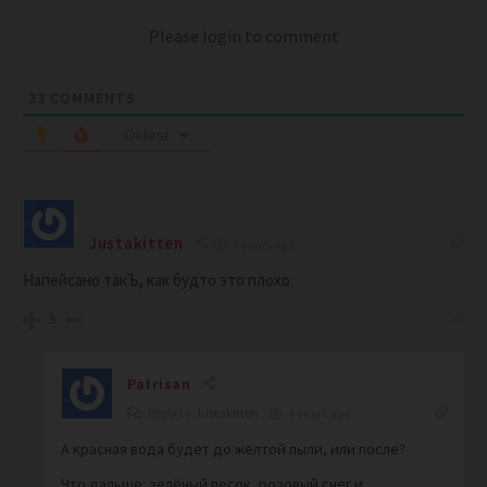
Please login to comment
33
COMMENTS
Oldest
Justakitten
4 years ago
Напейсано такЪ, как будто это плохо.
5
Patrisan
Reply to
Justakitten
4 years ago
А красная вода будет до жёлтой пыли, или после?
Что дальше: зелёный песок, розовый снег и