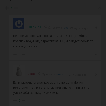
5
Drinkins
Reply to
Lexx
4 years ago
Нет, не успеют. Он восстанет, напьётся целебной
красной водички, отрастит клыки, и пойдет собирать
кровавую жатву.
5
Lexx
Reply to
Drinkins
4 years ago
Если уж вода станет кровью, то не один Ленин
восстанет, там и остальные подтянутся… Никто не
уйдет обиженным, не сможет…
5