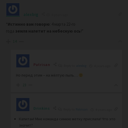
alexbig
4 years ago
“
Истинно
вам
говорю
: 4 марта 22-го
года
земля
налетит
на
небесную
ось
!”
14
Patrisan
Reply to
alexbig
4 years ago
Но перед этим – на жёлтую пыль…
23
Drinkins
Reply to
Patrisan
4 years ago
Капитан! Мне команда синюю метку прислала! Что это
значит?