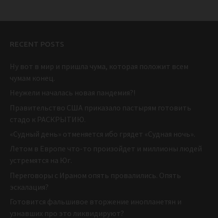
RECENT POSTS
Ну вот в мир и пришла чума, которая положит всем
чумам конец.
Неужели началась новая пандемия?!
Правительство США приказало пастырям готовить
стадо к РАСКРЫТИЮ.
«Судный день» отменяется ибо грядет «Судная ночь».
Летом в Европе что-то произойдет и миллионы людей
устремятся на Юг.
Переговоры с Ираном опять провалились. Опять
эскалация?
Готовится фальшивое вторжение инопланетян и
узнавших про это ликвидируют?