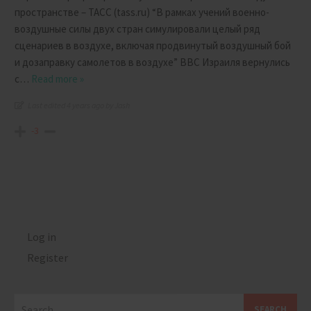
пространстве – ТАСС (tass.ru) “В рамках учений военно-
воздушные силы двух стран симулировали целый ряд
сценариев в воздухе, включая продвинутый воздушный бой
и дозаправку самолетов в воздухе” ВВС Израиля вернулись
с
…
Read more »
Last edited 4 years ago by Jash
-3
Log in
Register
Search