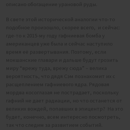
описано обогащение урановой руды.
В свете этой исторической аналогии что-то
подобное произошло, скорее всего, и сейчас:
где-то к 2015-му году гафниевая бомба у
американцев уже была и сейчас наступило
время её развертывания. Поэтому, если
мокшанские главари и дальше будут грозить
миру “врежу туда, врежу сюда” – велика
вероятность, что дядя Сэм познакомит их с
расщеплением гафниевого ядра. Рядовая
мордва косоглазая не пострадает, поскольку
гафний не дает радиации, но что останется от
великих вождей, попавших в эпицентр? На это
будет, конечно, всем интересно посмотреть,
так что следим за развитием событий.