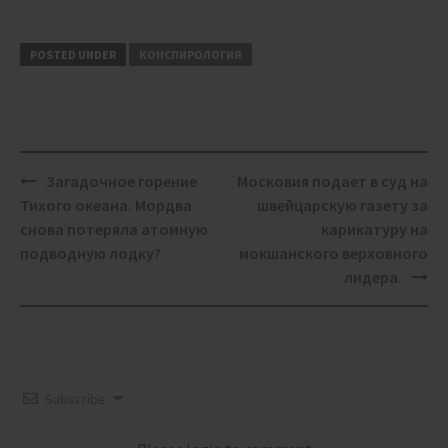
POSTED UNDER
КОНСПИРОЛОГИЯ
Post
Загадочное горение
Московия подает в суд на
navigation
Тихого океана. Мордва
швейцарскую газету за
снова потеряла атомную
карикатуру на
подводную лодку?
мокшанского верховного
лидера.
Subscribe