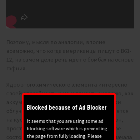
Поэтому, мысля по аналогии, вполне
возможно, что когда американцы пишут о B61-
12, на самом деле речь идет о бомбах на основе
гафния.
Ядро этого химического элемента интересно
своей способностью накапливать энергию, как
аккумулятор. Так, если ядро плутония при
Blocked because of Ad Blocker
облучении или ударе частицы раскалывается
на куски, то ядро гафния, словно электрон,
It seems that you are using some ad
просто переходит в новое энергетическое
blocking software which is preventing
the page from fully loading. Please
состояние. Поэтому, если ядра гафния сначала