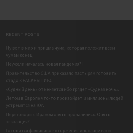
RECENT POSTS
Ну вот в мир и пришла чума, которая положит всем
чумам конец.
Неужели началась новая пандемия?!
Правительство США приказало пастырям готовить
стадо к РАСКРЫТИЮ.
«Судный день» отменяется ибо грядет «Судная ночь».
Летом в Европе что-то произойдет и миллионы людей
устремятся на Юг.
Переговоры с Ираном опять провалились. Опять
эскалация?
Готовится фальшивое вторжение инопланетян и