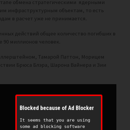
 этапе обмена стратегическими ядерными
ким инфраструктурным объектам, то есть
дам в расчет уже не принимается.
оенных действий общее количество погибших в
ее 90 миллионов человек.
еллерштейном, Тамарой Паттон, Морицем
ствии Брюса Блэра, Шарона Вайнера и Зии
Blocked because of Ad Blocker
It seems that you are using
some ad blocking software