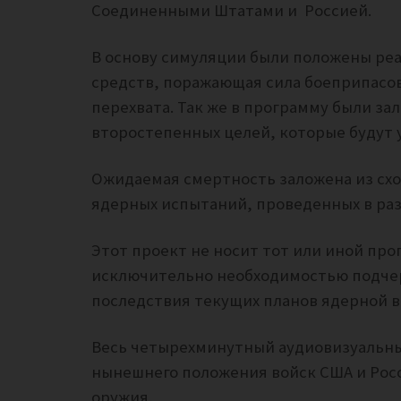
Соединенными Штатами и
Россией.
В основу симуляции были положены ре
средств, поражающая сила боеприпасов
перехвата. Так же в программу были за
второстепенных целей, которые будут 
Ожидаемая смертность заложена из схо
ядерных испытаний, проведенных в ра
Этот проект не носит тот или иной пр
исключительно необходимостью подче
последствия текущих планов ядерной в
Весь четырехминутный аудиовизуальны
нынешнего положения войск США и Росс
оружия.