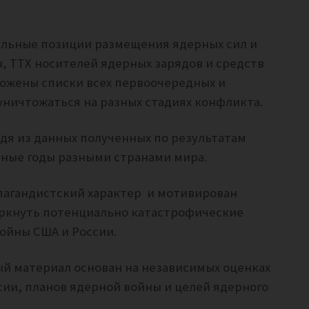
альные позиции размещения ядерных сил и
, ТТХ носителей ядерных зарядов и средств
ложены списки всех первоочередных и
уничтожаться на разных стадиях конфликта.
дя из данных полученных по результатам
зные годы разными странами мира.
опагандистский характер и мотивирован
ркнуть потенциально катастрофические
ойны США и России.
й материал основан на независимых оценках
ии, планов ядерной войны и целей ядерного