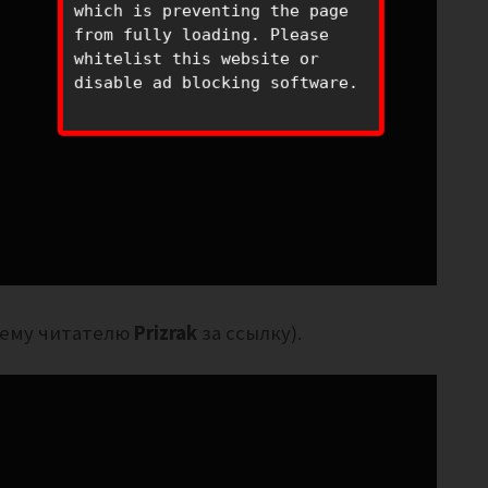
which is preventing the page
from fully loading. Please
whitelist this website or
disable ad blocking software.
шему читателю
Prizrak
за ссылку).