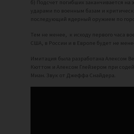
б) Подсчет погибших заканчивается на
ударами по военным базам и критичес
последующий ядерный оружием по горо
Тем не менее, к исходу первого часа в
США, в России и в Европе будет не мен
Имитация была разработана Алексом В
Кюттом и Алексом Глейзером при содей
Миан. Звук от Джеффа Снайдера.