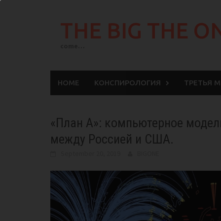
Skip
to
THE BIG THE O
content
come…
HOME
КОНСПИРОЛОГИЯ
ТРЕТЬЯ 
«План А»: компьютерное модел
между Россией и США.
September 20, 2019
BIGONE