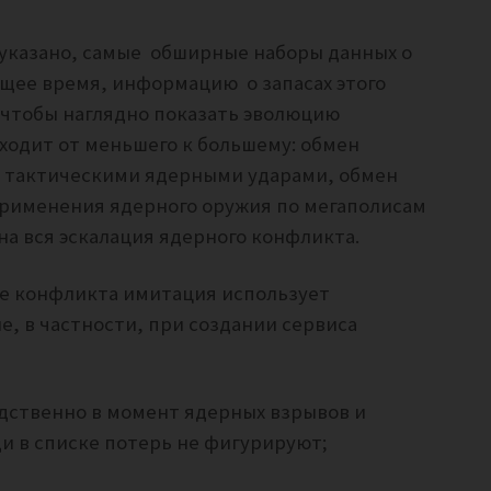
указано, самые
обширные наборы данных о
щее время, информацию о запасах этого
, чтобы наглядно показать эволюцию
ходит от меньшего к большему: обмен
 тактическими ядерными ударами, обмен
рименения ядерного оружия по мегаполисам
на вся эскалация ядерного конфликта.
пе конфликта имитация использует
, в частности, при создании сервиса
дственно в момент ядерных взрывов и
и в списке потерь не фигурируют;