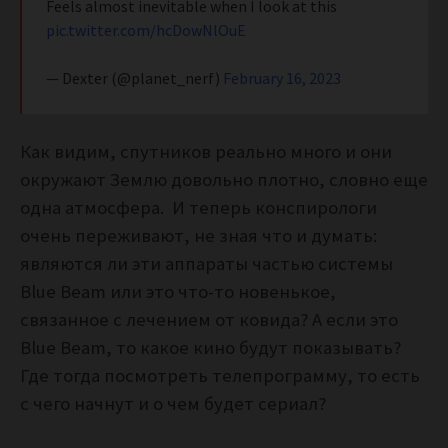
Feels almost inevitable when I look at this
pic.twitter.com/hcDowNlOuE
— Dexter (@planet_nerf)
February 16, 2023
Как видим, спутников реально много и они
окружают Землю довольно плотно, словно еще
одна атмосфера. И теперь конспирологи
очень переживают, не зная что и думать:
являются ли эти аппараты частью системы
Blue Beam или это что-то новенькое,
связанное с лечением от ковида? А если это
Blue Beam, то какое кино будут показывать?
Где тогда посмотреть телепрограмму, то есть
с чего начнут и о чем будет сериал?