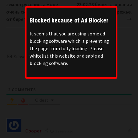
navigation
землетрясение, а море
23.02.23 будет страшная
очень сильно отступило
катастрофа на побережье.
от берегов.
Blocked because of Ad Blocker
It seems that you are using some ad
blocking software which is preventing
the page from fully loading. Please
whitelist this website or disable ad
Subscribe
blocking software.
Please login to comment
2
COMMENTS
Oldest
Cooper
3 years ago