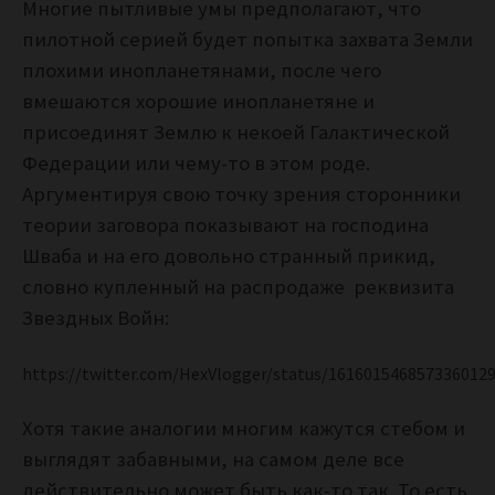
Многие пытливые умы предполагают, что
пилотной серией будет попытка захвата Земли
плохими инопланетянами, после чего
вмешаются хорошие инопланетяне и
присоединят Землю к некоей Галактической
Федерации или чему-то в этом роде.
Аргументируя свою точку зрения сторонники
теории заговора показывают на господина
Шваба и на его довольно странный прикид,
словно купленный на распродаже реквизита
Звездных Войн:
https://twitter.com/HexVlogger/status/161601546857336012
Хотя такие аналогии многим кажутся стебом и
выглядят забавными, на самом деле все
действительно может быть как-то так. То есть