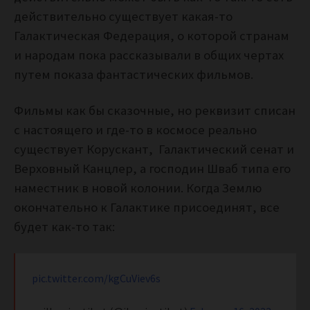
действительно существует какая-то
Галактическая Федерация, о которой странам
и народам пока рассказывали в общих чертах
путем показа фантастических фильмов.
Фильмы как бы сказочные, но реквизит списан
с настоящего и где-то в космосе реально
существует Корускант, Галактический сенат и
Верховный Канцлер, а господин Шваб типа его
наместник в новой колонии. Когда Землю
окончательно к Галактике присоединят, все
будет как-то так:
pic.twitter.com/kgCuViev6s