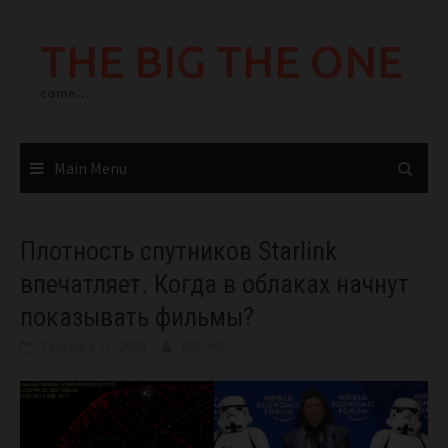
Skip
to
THE BIG THE ONE
content
come…
Main Menu
Плотность спутников Starlink
впечатляет. Когда в облаках начнут
показывать фильмы?
February 21, 2023
BIGONE