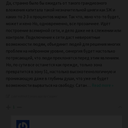
Да, странно было бы ожидать от такого грандиозного
вложения капитала такой незначительной шняги как 5Ж и
каких-то 2-3-х процентов маржи. Так что, явно что-то будет,
может и кено Но, одновременно, все прозаичнее. Идёт
построение всемирной сети, и дело даже не в слежении или
контроле. Подключение к сети даст невероятные
возможности людям, объединит людей для решения многих
проблем на нейронном уровне, синергия будет настолько
потрясающей, что люди преклонятся перед этим явлением.
Но, по сути все останется как прежде, только зона
превратится в зону 51, настолько высокотехнологичную и
проникающую даже в глубины души, что уже не будет
возможности вырваться на свободу. Сатан
…
Read more »
Last edited 3 years ago by Cooper
1