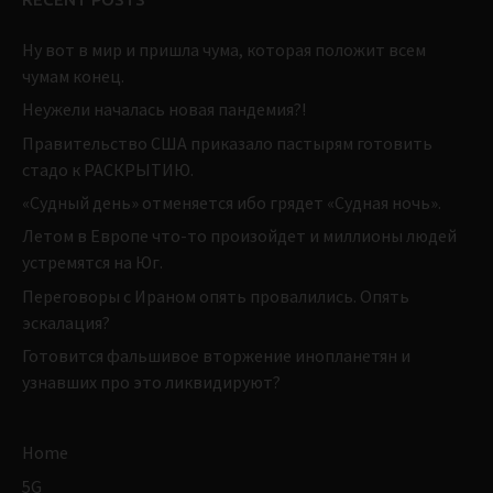
Ну вот в мир и пришла чума, которая положит всем
чумам конец.
Неужели началась новая пандемия?!
Правительство США приказало пастырям готовить
стадо к РАСКРЫТИЮ.
«Судный день» отменяется ибо грядет «Судная ночь».
Летом в Европе что-то произойдет и миллионы людей
устремятся на Юг.
Переговоры с Ираном опять провалились. Опять
эскалация?
Готовится фальшивое вторжение инопланетян и
узнавших про это ликвидируют?
Home
5G