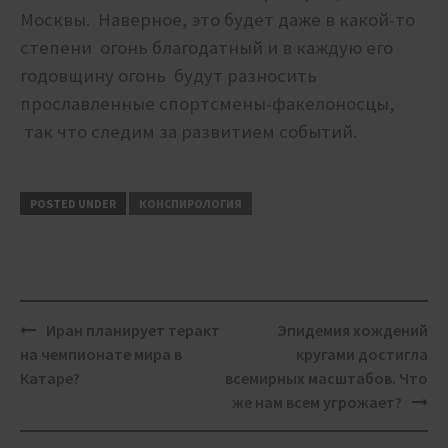
Москвы. Наверное, это будет даже в какой-то
степени огонь благодатный и в каждую его
годовщину огонь будут разносить
прославленные спортсмены-факелоносцы,
так что следим за развитием событий.
POSTED UNDER
КОНСПИРОЛОГИЯ
Post
Иран планирует теракт
Эпидемия хождений
navigation
на чемпионате мира в
кругами достигла
Катаре?
всемирных масштабов. Что
же нам всем угрожает?