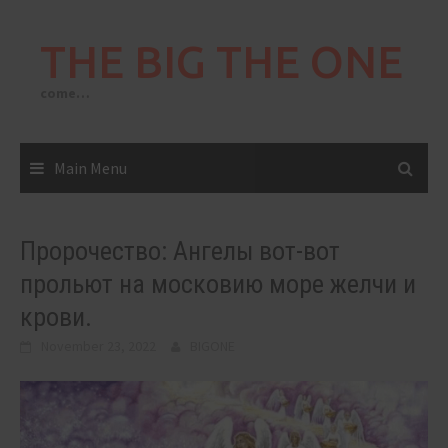
Skip
to
THE BIG THE ONE
content
come…
Main Menu
Пророчество: Ангелы вот-вот
прольют на московию море желчи и
крови.
November 23, 2022
BIGONE