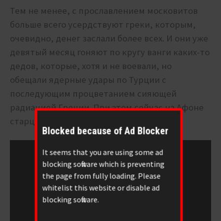
Тем не менее, с прославлением московитов
больше всего усердствуют греки, которым,
очевидно, денег заслали более всех. И они уже
девятый месяц гоняют по кругу ванги каких-то
дедов, которые, хотя и не воевали, но
обещали ядерные удары по Турции с
последующим процветанием сияющей
радиацией Греции. При этом сейчас на Афоне
старцы говорят как-то так:
Blocked because of Ad Blocker
It seems that you are using some ad
blocking software which is preventing
the page from fully loading. Please
whitelist this website or disable ad
blocking software.