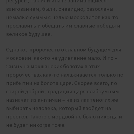
ресурсы, так или иначе занимающиеся
вангованием, были, очевидно, разосланы
немалые суммы с целью московитов как-то
прославить и обещать им славные победы и
великое будущее.
Однако, пророчеств о славном будущем для
московии как-то на удивление мало. И то –
жизнь на мокшанских болотах в этих
пророчествах как-то налаживается только по
прибытии на болота царя. Скорее всего, по
старой доброй, традиции царя слабоумным
назначат из англичан – не из лаптеногих же
выбирать человека, который взойдет на
престол. Такого с мордвой не было никогда и
не будет никогда тоже.