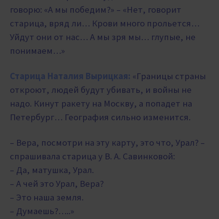
говорю: «А мы победим?» – «Нет, говорит
старица, вряд ли… Крови много прольется…
Уйдут они от нас… А мы зря мы… глупые, не
понимаем…»
Старица Наталия Вырицкая:
«Границы страны
откроют, людей будут убивать, и войны не
надо. Кинут ракету на Москву, а попадет на
Петербург… География сильно изменится.
– Вера, посмотри на эту карту, это что, Урал? –
спрашивала старица у В. А. Савинковой:
– Да, матушка, Урал.
– А чей это Урал, Вера?
– Это наша земля.
– Думаешь?…..»