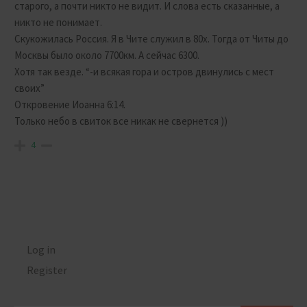
старого, а почти никто не видит. И слова есть сказанные, а
никто не понимает.
Скукожилась Россия. Я в Чите служил в 80х. Тогда от Читы до
Москвы было около 7700км. А сейчас 6300.
Хотя так везде. “-
и всякая гора и остров двинулись с мест
своих”
Откровение Иоанна 6:14.
Только небо в свиток все никак не свернется ))
4
Log in
Register