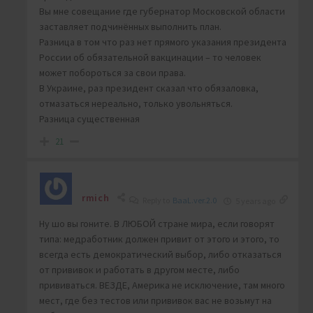
Вы мне совещание где губернатор Московской области
заставляет подчинённых выполнить план.
Разница в том что раз нет прямого указания президента
России об обязательной вакцинации – то человек
может побороться за свои права.
В Украине, раз президент сказал что обязаловка,
отмазаться нереально, только увольняться.
Разница существенная
21
rmich
Reply to
BaaL.ver.2.0
5 years ago
Ну шо вы гоните. В ЛЮБОЙ стране мира, если говорят
типа: медработник должен привит от этого и этого, то
всегда есть демократический выбор, либо отказаться
от прививок и работать в другом месте, либо
прививаться. ВЕЗДЕ, Америка не исключение, там много
мест, где без тестов или прививок вас не возьмут на