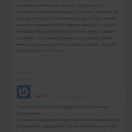
они Римской Империей, потому что Европа это
изначально “земля обетованная” по плану анунаков. То
есть им помогали стать империей. Как из США лепили
монстра с помощью ФРС в наши времена. З.Ы. сегодня
начал одно видео смотреть, меня оно очень удивило.
Оказалось что Генрих Гиммлер участвовал в оргиях
вместе с анунаками. И после одной из оргий, анунаки
ему сказали
…
Read more »
Last edited 5 years ago by BaaL.ver.2.0
2
Jamir
Reply to
BIGONE
5 years ago
Тоже самое и с персами. Древние и современные –
разные вещи.
И тоже по боевым качествам практически никакие. Без
договорняка с Эрдоганом, Алеппо бы никогда не взяли.