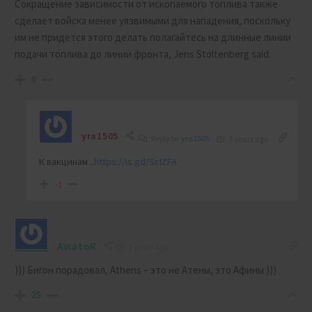
Сокращение зависимости от ископаемого топлива также
сделает войска менее уязвимыми для нападения, поскольку
им не придется этого делать полагайтесь на длинные линии
подачи топлива до линии фронта, Jens Stoltenberg said.
6
yra1505
Reply to
yra1505
5 years ago
К вакцинам ..
https://is.gd/SclZFA
-1
AviatoR
5 years ago
))) Бигон порадовал, Athens – это не Атены, это Афины )))
25