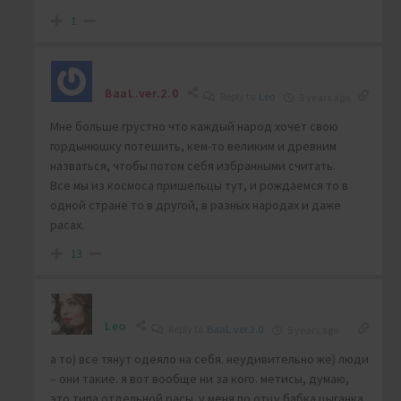
1
BaaL.ver.2.0
Reply to
Leo
5 years ago
Мне больше грустно что каждый народ хочет свою
гордынюшку потешить, кем-то великим и древним
назваться, чтобы потом себя избранными считать.
Все мы из космоса пришельцы тут, и рождаемся то в
одной стране то в другой, в разных народах и даже
расах.
13
Leo
Reply to
BaaL.ver.2.0
5 years ago
а то) все тянут одеяло на себя. неудивительно же) люди
– они такие. я вот вообще ни за кого. метисы, думаю,
это типа отдельной расы. у меня по отцу бабка цыганка