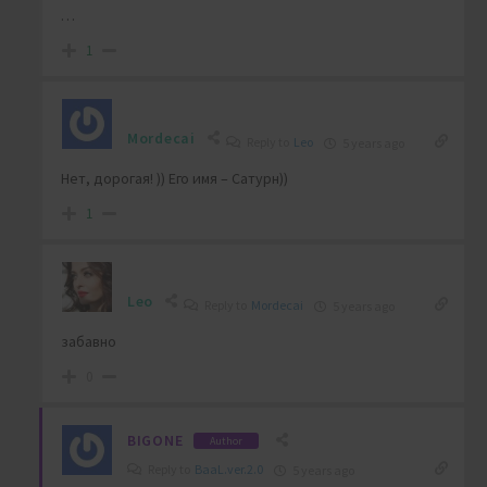
…
1
Mordecai
Reply to
Leo
5 years ago
Нет, дорогая! )) Его имя – Сатурн))
1
Leo
Reply to
Mordecai
5 years ago
забавно
0
BIGONE
Author
Reply to
BaaL.ver.2.0
5 years ago