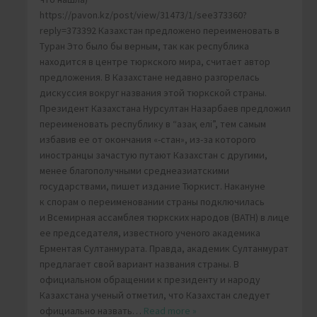
https://pavon.kz/post/view/31473/1/see373360?
reply=373392 Казахстан предложено переименовать в
Туран Это было бы верным, так как республика
находится в центре тюркского мира, считает автор
предложения. В Казахстане недавно разгорелась
дискуссия вокруг названия этой тюркской страны.
Президент Казахстана Нурсултан Назарбаев предложил
переименовать республику в “Қазақ елі”, тем самым
избавив ее от окончания «-стан», из-за которого
иностранцы зачастую путают Казахстан с другими,
менее благополучными среднеазиатскими
государствами, пишет издание Тюркист. Накануне
к спорам о переименовании страны подключилась
и Всемирная ассамблея тюркских народов (ВАТН) в лице
ее председателя, известного ученого академика
Ерментая Султанмурата. Правда, академик Султанмурат
предлагает свой вариант названия страны. В
официальном обращении к президенту и народу
Казахстана ученый отметил, что Казахстан следует
официально назвать
…
Read more »