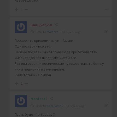
Назовёшь Имя?
0
BaaL.ver.2.0
Reply to
Mordecai
5 years ago
Первое что приходит на ум – Атлант
Однако херня всё это.
Первые поселенцы которые сюда прилетели пять
миллиардов лет назад уже имели всё.
Раз они освоили космические путешествия, то была у
них и медицина и земледелие.
Рима только не было))
2
Mordecai
Reply to
BaaL.ver.2.0
5 years ago
Пусть будет по-твоему ))