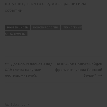
потухнет, так что следим за развитием
событий.
POSTED UNDER
КОНСПИРОЛОГИЯ
ТЕХНОГЕНЫЕ
КАТАСТРОФЫ.
Post
Две новых планеты над
На Южном Полюсе найден
navigation
ОАЭ слегка напугали
фрагмент купола Плоской
местных жителей.
Земли?
Subscribe