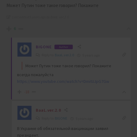
Может Путин тоже такое говорил? Покажите
Last edited 5 years ago by BaaL.ver.2.0
6
BIGONE
Author
Reply to
BaaL.ver.2.0
5 years ago
Может Путин тоже такое говорил? Покажите
всегда пожалуйста
https://www.youtube.com/watch?v=DmitUJpG7Gw
-18
BaaL.ver.2.0
Reply to
BIGONE
5 years ago
В Украине об обязательной вакцинации заявил
президент.