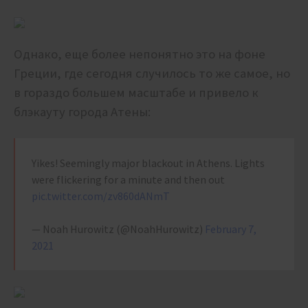
Однако, еще более непонятно это на фоне
Греции, где сегодня случилось то же самое, но
в гораздо большем масштабе и привело к
блэкауту города Атены:
Yikes! Seemingly major blackout in Athens. Lights
were flickering for a minute and then out
pic.twitter.com/zv860dANmT
— Noah Hurowitz (@NoahHurowitz)
February 7,
2021