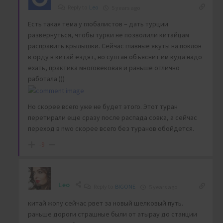
Reply to
Leo
5 years ago
Есть такая тема у глобалистов – дать турции
развернуться, чтобы турки не позволили китайцам
расправить крылышки. Сейчас главные якуты на поклон
в орду в китай ездят, но султан объяснит им куда надо
ехать, практика многовековая и раньше отлично
работала )))
Но скорее всего уже не будет этого. Этот туран
перетирали еще сразу после распада совка, а сейчас
переход в nwo скорее всего без туранов обойдется.
-9
Leo
Reply to
BIGONE
5 years ago
китай жопу сейчас рвет за новый шелковый путь.
раньше дороги страшные были от атырау до станции