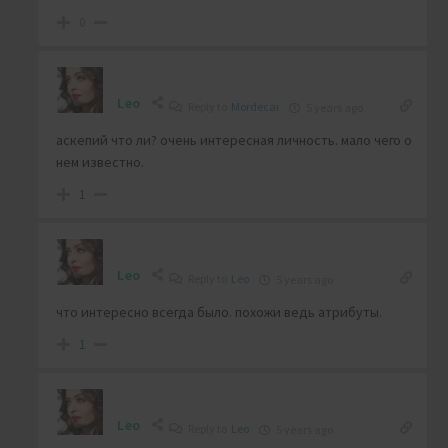
0
Leo
Reply to
Mordecai
5 years ago
аскепий что ли? очень интересная личность. мало чего о
нем известно.
1
Leo
Reply to
Leo
5 years ago
что интересно всегда было. похожи ведь атрибуты.
1
Leo
Reply to
Leo
5 years ago