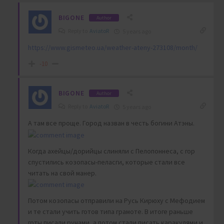
BIGONE
Author
Reply to
AviatoR
5 years ago
https://www.gismeteo.ua/weather-ateny-273108/month/
-10
BIGONE
Author
Reply to
AviatoR
5 years ago
А там все проще. Город назван в честь богини Атэны.
Когда ахейцы/дорийцы слиняли с Пелопоннеса, с гор
спустились козопасы-пеласги, которые стали все
читать на свой манер.
Потом козопасы отправили на Русь Кирюху с Мефодием
и те стали учить готов типа грамоте. В итоге раньше
готы писали рунами, а потом стали писать каракулями и