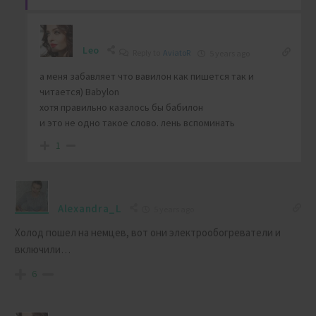
Leo
Reply to
AviatoR
5 years ago
а меня забавляет что вавилон как пишется так и
читается) Babylon
хотя правильно казалось бы бабилон
и это не одно такое слово. лень вспоминать
1
Alexandra_L
5 years ago
Холод пошел на немцев, вот они электрообогреватели и
включили…
6