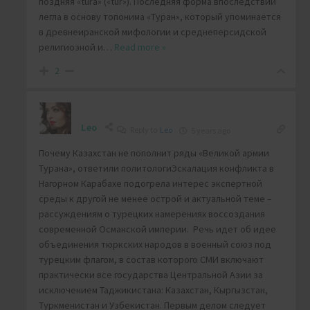
поздняя «tūra» («tūr»). Последняя форма впоследствии
легла в основу топонима «Туран», который упоминается
в древнеиранской мифологии и среднеперсидской
религиозной и
…
Read more »
2
Leo
Reply to
Leo
5 years ago
Почему Казахстан не пополнит ряды «Великой армии
Турана», ответили политологиЭскалация конфликта в
Нагорном Карабахе подогрела интерес экспертной
среды к другой не менее острой и актуальной теме –
рассуждениям о турецких намерениях воссоздания
современной Османской империи. Речь идет об идее
объединения тюркских народов в военный союз под
турецким флагом, в состав которого СМИ включают
практически все государства Центральной Азии за
исключением Таджикистана: Казахстан, Кыргызстан,
Туркменистан и Узбекистан. Первым делом следует