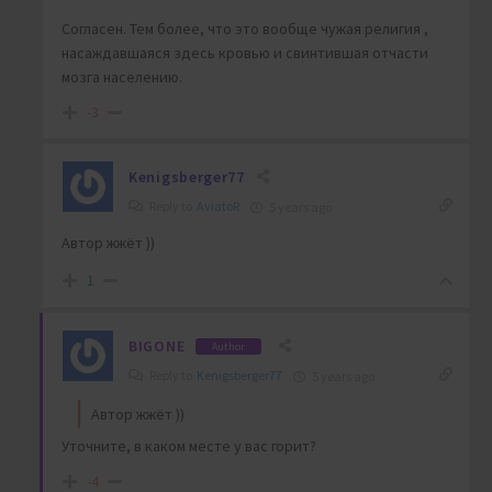
Согласен. Тем более, что это вообще чужая религия ,
насаждавшаяся здесь кровью и свинтившая отчасти
мозга населению.
-3
Kenigsberger77
Reply to
AviatoR
5 years ago
Автор жжёт ))
1
BIGONE
Author
Reply to
Kenigsberger77
5 years ago
Автор жжёт ))
Уточните, в каком месте у вас горит?
-4