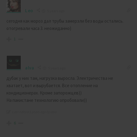
Leo
5 years ago
сегодня как мороз дал трубы замерзли без воды остались.
отогревали часа 3. неожиданно)
1
alva
5 years ago
дубак у них там, нагрузка выросла. Электричества не
хватает, вот и вырубается. Все отопление на
кондиционерах. Кроме запорожцев))
На пакистане технологию опробовали))
Last edited 5 years ago by alva
6