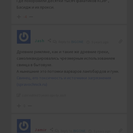
Где похоронили десятки тысяч фанатиков КСИР ,
Басидж и их прокси.
-4
Jash
Reply to
BIGONE
5 years ago
Древние римляне, как и такие же древние греки,
самоликвидировались чрезмерным использованием
свинца в бытовухе.
А нынешние это потомки варваров лангобардов и гунн.
Свинец, его токсичность и источники загрязнения
(spravochnick.ru)
Last edited 5 years ago by Jash
0
Jamir
Reply to
BIGONE
5 years ago