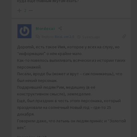
куда ещё главным якутам ехать?
2
Mordecai
Reply to
BaaL.ver.2.0
5 years ago
Дорогой, есть такое Имя, которое у всех на слуху, но
“информации” о нём крайне мало.
Как-то повелось выпиливать всячески из истории таких
персонажей.
Писали, вроде бы (может и врут – сам понимаешь), что
был некий персонаж.
Подаривший людям Рим, медицину (в её
конструктивном смысле), земледелие.
Ещё, был праздник в честь этого персонажа, который
праздновали на солнечный Новый год – где-то 25
декабря.
Говорили даже, что латынь он людям принёс и “Золотой
век”.