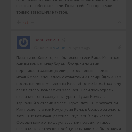
называть себя славянами. Гольштейн-Готторпы уже
только завершили начатое.
-22
BaaL.ver.2.0
Reply to
BIGONE
5 years ago
Пелазги вообще-то, как бы, основатели Рима. Как и все
они вышли из Гипербореи, бродили по Азии,
перенимали разные умения, потом пошли в земли
италийские, смешались с атлантами и иллирийцами. Там
вождь племени женился на Расене(дочке Тарха) поэтому
племя стало называться расенами. Если посмотреть
названия – они созвучны. Турин – Туран Коммуна
Тарквиний в Италии в честь Тарха. Латиняне захватили
Рим после того как Ромул убил Рема, в борьбе за власть.
Латиняне называли расенов – тусками(люди холмов).
Объединение этих двух названий породило такое
название как этруски. Вообще латиняне это было племя