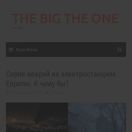
Skip
to
THE BIG THE ONE
content
come…
Main Menu
Серия аварий на электростанциях
Европы. К чему бы?
February 8, 2021
BIGONE