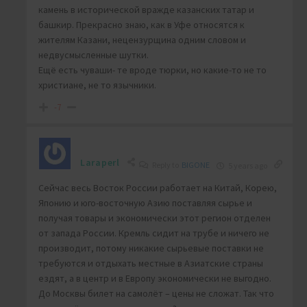
камень в исторической вражде казанских татар и
башкир. Прекрасно знаю, как в Уфе относятся к
жителям Казани, нецензурщина одним словом и
недвусмысленные шутки.
Ещё есть чуваши- те вроде тюрки, но какие-то не то
христиане, не то язычники.
-7
Laraperl
Reply to
BIGONE
5 years ago
Сейчас весь Восток России работает на Китай, Корею,
Японию и юго-восточную Азию поставляя сырье и
получая товары и экономически этот регион отделен
от запада России. Кремль сидит на трубе и ничего не
производит, потому никакие сырьевые поставки не
требуются и отдыхать местные в Азиатские страны
ездят, а в центр и в Европу экономически не выгодно.
До Москвы билет на самолёт – цены не сложат. Так что