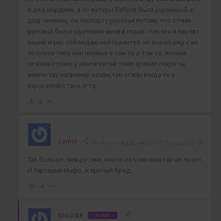
а дед мордвин. а по матери бабуля была украинкой а
дед чеченец. по паспорту русская потому что отчим
русский был и удочерил меня в годик . так что я насчет
наций и рас соблюдаю нейтралитет. но порой ржу с их
лозунгов типа они первые в том то и том то. япония
отжала страну у айнов китай тоже хранит секреты
мангистау например казахстан отжал когда то у
каракалпакстана. и тд.
8
Jamir
Reply to
BaaL.ver.2.0
5 years ago
Так больше, чем русаки, никто из кожи вон так не лезет.
И Тартария-Инфо, и прочий бред.
-6
BIGONE
Author