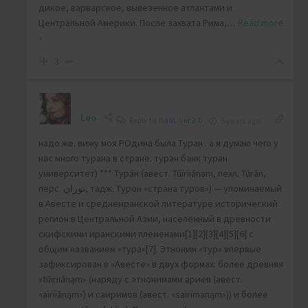
дикое, варварское, вывезенное атлантами и
Центральной Америки. После захвата Рима,
…
Read more
»
3
Leo
Reply to
BaaL.ver.2.0
5 years ago
надо же. вижу моя РОдина была Туран . а я думаю чего у
нас много турана в стране. туран банк туран
университет) *** Тура́н (авест. Tūiriiānəm, пехл. Tūrān,
перс. توران‎, тадж. Турон «страна туров») — упоминаемый
в Авесте и среднеиранской литературе исторический
регион в Центральной Азии, населённый в древности
скифскими иранскими племенами[1][2][3][4][5][6] с
общим названием «тура»[7]. Этноним «тур» впервые
зафиксирован в «Авесте» в двух формах: более древняя
«tūiriiānąm» (наряду с этнонимами ариев (авест.
«airiiānąm») и саиримов (авест. «sairimanąm»)) и более