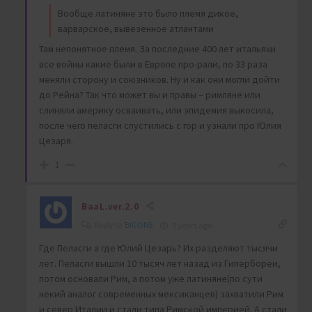
Вообще латиняне это было племя дикое,
варварское, вывезенное атлантами
Там непонятное племя. За последние 400 лет итальяхи
все войны какие были в Европе про-рали, по 33 раза
меняли сторону и союзников. Ну и как они могли дойти
до Рейна? Так что может вы и правы – римляне или
слиняли америку осваивать, или эпидемия выкосила,
после чего пеласги спустились с гор и узнали про Юлия
Цезаря.
1
BaaL.ver.2.0
Reply to
BIGONE
5 years ago
Где Пеласги а где Юлий Цезарь? Их разделяют тысячи
лет. Пеласги вышли 10 тысяч лет назад из Гипербореи,
потом основали Рим, а потом уже латиняне(по сути
некий аналог современных мексиканцев) захватили Рим
и север Италии и стали типа Римской империей. А стали