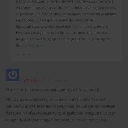
работу. Или демократия звучит так, хочешь поехать в
Африку – прививки такие, не привьешься не будет мед
страховки, не будет мед страховки, порежешь пальчик
и разоришься нахрен. Везде дермократия
принудительно-добровольная. Так и на Украине и в
России. Скажут – мед работники привиться должны,
нехрен заражать здоровых пациентов… Какие права,
вы
…
Read more »
3
yra1505
5 years ago
И до чего такие клоуны мир доведут ?- Угадайте))
НАТО должна изучить, как она может питать танки и
самолеты альтернативной энергией, такой как солнечные
батареи, чтобы уменьшить свои выбросы углерода, сказал
генеральный секретарь Североатлантического союза.