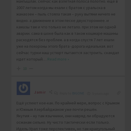
мангышлак. сейчас как взлетная полоса полотно. еще в
2007 летом когда мы ехали с братом с уральска в
жанаозен – пыль стояла такая – руку вытяни ничего не
видно. а движение в этом песке двухстороннее. и
камазы там и что только не летало. при этом ни одной
аварии. сама в шоке была как в таком кошмаре машины
расходятся без проблем. а в когда спустя 7 лет ехали
уже на похороны этого брата -дорога идеальная. вот
сейчас турки наш устюрт пытаются застроить. скандал
идет который
…
Read more »
10
Jamir
Reply to
BIGONE
5 years ago
Ещё успеют кое-как. По крайней мере, вопрос с Крымом
и Южным Азербайджаном уже почти решён.
Якутия – ну там язычники, они навряд ли обрадуются
османам сильно. Ну чисто тактически если только.
Идель-Урал тоже перспективен, но там краеугольный