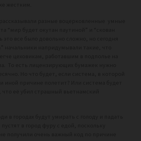
же жестким.
а рассказывали разные воцерковленные умные
та “мир будет окутан паутиной” и “скован
ть это все было довольно сложно, но сегодня
а” начальники напридумывали такие, что
легче цеховикам, работавшим в подполье на
ма. То есть лицензирующих бумажек нужно
сячно. Но что будет, если система, в которой
ли иной причине полетит? Или система будет
, что её убил страшный вьетнамский
ди в городах будут умирать с голоду и падать
 пустят в город фуру с едой, поскольку
 не получили очень важный код по причине