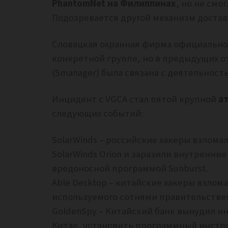
PhantomNet на Филиппинах
, но не смо
Подозревается другой механизм достав
Словацкая охранная фирма официально 
конкретной группе, но в предыдущих о
(Smanager) была связана с деятельнос
Инцидент с VGCA стал пятой крупной
ат
следующих событий:
SolarWinds – российские хакеры взлом
SolarWinds Orion и заразили внутренни
вредоносной программой Sunburst.
Able Desktop – китайские хакеры взло
используемого сотнями правительстве
GoldenSpy – Китайский банк вынудил 
Китае, установить программный инстр