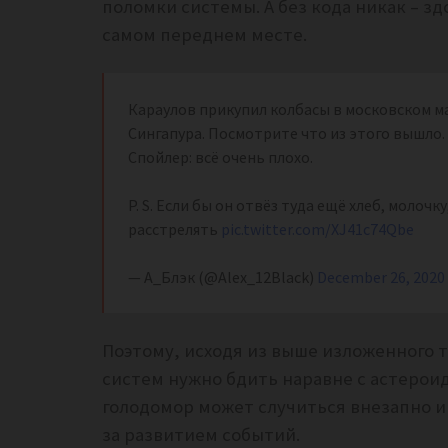
поломки системы. А без кода никак – зд
самом переднем месте.
Караулов прикупил колбасы в московском ма
Сингапура. Посмотрите что из этого вышло.
Спойлер: всё очень плохо.
P. S. Если бы он отвёз туда ещё хлеб, молочку
расстрелять
pic.twitter.com/XJ41c74Qbe
— А_Блэк (@Alex_12Black)
December 26, 2020
Поэтому, исходя из выше изложенного 
систем нужно бдить наравне с астерои
голодомор может случиться внезапно и
за развитием событий.