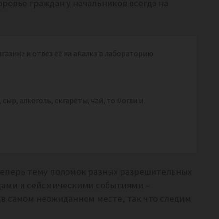
оровье граждан у начальников всегда на
газине и отвёз её на анализ в лабораторию
, сыр, алкоголь, сигареты, чай, то могли и
теперь тему поломок разных разрешительных
дами и сейсмическими событиями –
 в самом неожиданном месте, так что следим