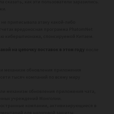
гла сказать, как эти пользователи заразились.
ки.
не приписывала атаку какой-либо
тчетах вредоносная программа PhatomNet
тью кибершпионажа, спонсируемой Китаем.
акой на цепочку поставок в этом году
после
али механизм обновления приложения
е сети тысяч компаний по всему миру
мали механизм обновления приложения чата,
нных учреждений Монголии.
иностранные компании, активизирующиеся в
ументарий для налоговой защиты.