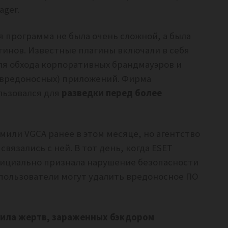
ager.
я программа не была очень сложной, а была
гинов.
Известные плагины включали в себя
ля обхода корпоративных брандмауэров и
 (вредоносных) приложений.
Фирма
льзовался для
разведки перед более
мили VGCA ранее в этом месяце, но агентство
 связались с ней.
В тот день, когда ESET
фициально признала нарушение безопасности
 пользователи могут удалить вредоносное ПО
ила жертв, зараженных бэкдором