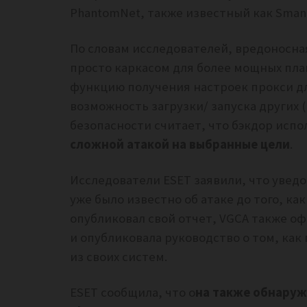
PhantomNet, также известный как Sman
По словам исследователей, вредоносна
просто каркасом для более мощных пла
функцию получения настроек прокси д
возможность загрузки/ запуска других
безопасности считает, что бэкдор испо
сложной атакой на выбранные цели
.
Исследователи ESET заявили, что уведо
уже было известно об атаке до того, как
опубликовал свой отчет, VGCA также о
и опубликовала руководство о том, как
из своих систем.
ESET сообщила, что о
на также обнаруж