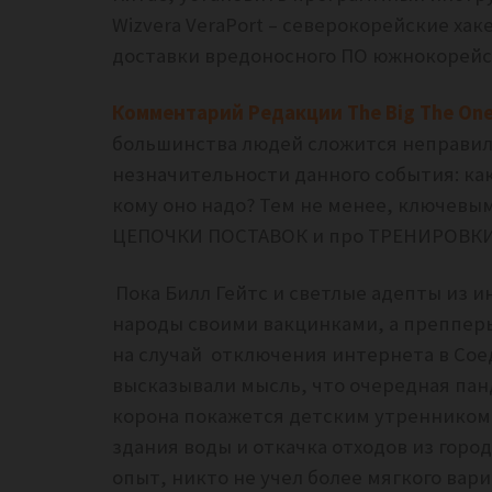
Wizvera VeraPort – северокорейские хак
доставки вредоносного ПО южнокорейс
Комментарий Редакции The Big The One
большинства людей сложится неправиль
незначительности данного события: как
кому оно надо? Тем не менее, ключевым
ЦЕПОЧКИ ПОСТАВОК и про ТРЕНИРОВКИ
Пока Билл Гейтс и светлые адепты из и
народы своими вакцинками, а преппер
на случай отключения интернета в Сое
высказывали мысль, что очередная пан
корона покажется детским утренником. 
здания воды и откачка отходов из горо
опыт, никто не учел более мягкого ва