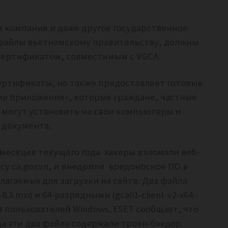
 компания и даже другое государственное
 файлы вьетнамскому правительству, должны
ертификатом, совместимым с VGCA.
ертификаты, но также предоставляет готовые
ие приложения», которые граждане, частные
могут установить на свои компьютеры и
 документа.
з месяцев текущего года хакеры взломали веб-
су ca.gov.vn, и внедрили вредоносное ПО в
агаемых для загрузки на сайте.
Два файла
8.3.msi) и 64-разрядными (gca01-client-v2-x64-
я пользователей Windows.
ESET сообщает, что
года эти два файла содержали троян-бэкдор