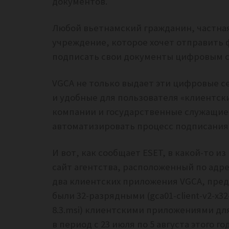
документов.
Любой вьетнамский гражданин, частная
учреждение, которое хочет отправить
подписать свои документы цифровым с
VGCA не только выдает эти цифровые с
и удобные для пользователя «клиентск
компании и государственные служащие 
автоматизировать процесс подписания
И вот, как сообщает ESET, в какой-то и
сайт агентства, расположенный по адре
два клиентских приложения VGCA, предл
были 32-разрядными (gca01-client-v2-x32-
8.3.msi) клиентскими приложениями дл
в период с 23 июля по 5 августа этого 